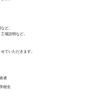
明など。
。工場説明など。
させていただきます。
術者
学校生