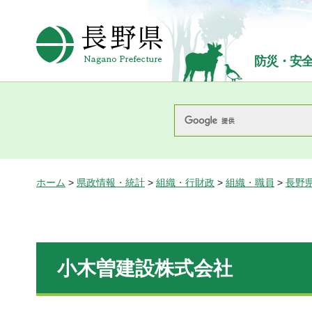
長野県Nagano Prefecture
防災・安
ホーム
>
県政情報・統計
>
組織・行財政
>
組織・職員
>
長野
小木曽建設株式会社