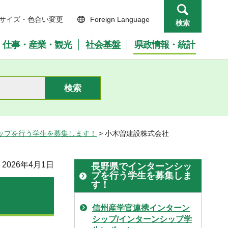
サイズ・色合い変更
Foreign Language
検索
仕事・産業・観光
社会基盤
県政情報・統計
ップを行う学生を募集します！
> 小木曽建設株式会社
2026年4月1日
長野県でインターンシッ
プを行う学生を募集しま
す！
信州産学官連携インターン
シップ/インターンシップ学