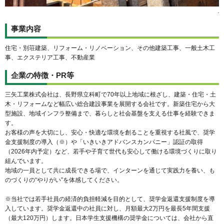
.
事業内容
住宅・別荘建築、リフォーム・リノベーション、その他建築工事、一般土木工
事、エクステリア工事、不動産業
企業の特徴・PR等
三矢工業株式会社は、長野県立科町で70年以上地域に根ざし、建築・住宅・土
木・リフォームなど幅広い総合建設事業を展開する会社です。新築住宅から大
型施設、地域インフラ整備まで、暮らしと社会基盤を支える仕事を経験できま
す。
お客様の声を大切にし、安心・快適な環境を創ることを重視する社風で、奨学
金支援制度の導入（※）や「いきいきアドバンスカンパニー」認証の取得
（2026年内予定）など、若手や子育て世代も安心して働ける環境づくりに取り
組んでいます。
地域の一員として共に成長できる場で、インターンを通じて実践力を養い、も
のづくりの“やりがい”を体感してください。
※当社では若手社員の経済的負担軽減を目的として、奨学金返還支援制度を導
入しています。奨学金返還中の社員に対し、月額最大2万円を最長5年間支援
（最大120万円）します。日本学生支援機構の奨学金については、会社から直