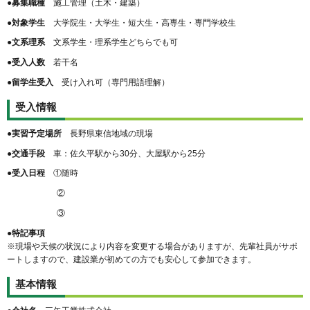
●募集職種
施工管理（土木・建築）
●対象学生
大学院生・大学生・短大生・高専生・専門学校生
●文系理系
文系学生・理系学生どちらでも可
●受入人数
若干名
●留学生受入
受け入れ可（専門用語理解）
受入情報
●実習予定場所
長野県東信地域の現場
●交通手段
車：佐久平駅から30分、大屋駅から25分
●受入日程
①随時
②
③
●特記事項
※現場や天候の状況により内容を変更する場合がありますが、先輩社員がサポ
ートしますので、建設業が初めての方でも安心して参加できます。
基本情報