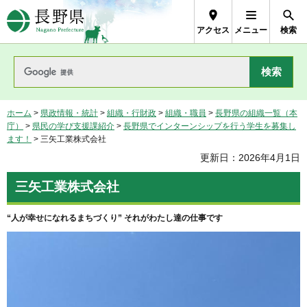
長野県Nagano Prefecture
アクセス
メニュー
検索
ホーム
>
県政情報・統計
>
組織・行財政
>
組織・職員
>
長野県の組織一覧（本
庁）
>
県民の学び支援課紹介
>
長野県でインターンシップを行う学生を募集し
ます！
> 三矢工業株式会社
更新日：2026年4月1日
三矢工業株式会社
“人が幸せになれるまちづくり” それがわたし達の仕事です