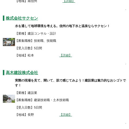
【地域】南信州
【詳細】
.
株式会社サクセン
水を通して地球環境を考える。信州の地下水と温泉ならサクセン！
【業種】建設コンサル・設計
【募集職種】技術職、技能職
【受入日数】5日間
【地域】松本
【詳細】
.
高木建設株式会社
実際の現場を見て、聞いて、肌で感じてみよう！建設業は魅力的なおシゴトで
す！
【業種】建設業
【募集職種】建築技術職・土木技術職
【受入日数】5日間
【地域】長野
【詳細】
.