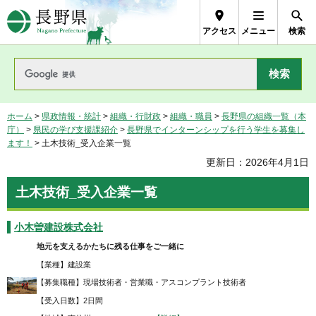
長野県Nagano Prefecture
アクセス
メニュー
検索
ホーム
>
県政情報・統計
>
組織・行財政
>
組織・職員
>
長野県の組織一覧（本
庁）
>
県民の学び支援課紹介
>
長野県でインターンシップを行う学生を募集し
ます！
> 土木技術_受入企業一覧
更新日：2026年4月1日
土木技術_受入企業一覧
小木曽建設株式会社
地元を支えるかたちに残る仕事をご一緒に
【業種】建設業
【募集職種】現場技術者・営業職・アスコンプラント技術者
【受入日数】2日間