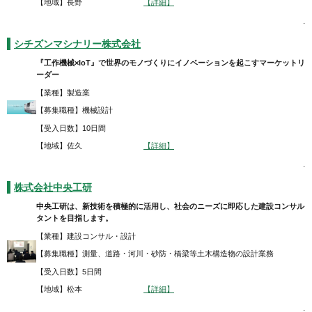
【地域】長野
【詳細】
.
シチズンマシナリー株式会社
『工作機械×IoT』で世界のモノづくりにイノベーションを起こすマーケットリ
ーダー
【業種】製造業
【募集職種】機械設計
【受入日数】10日間
【地域】佐久
【詳細】
.
株式会社中央工研
中央工研は、新技術を積極的に活用し、社会のニーズに即応した建設コンサル
タントを目指します。
【業種】建設コンサル・設計
【募集職種】測量、道路・河川・砂防・橋梁等土木構造物の設計業務
【受入日数】5日間
【地域】松本
【詳細】
.