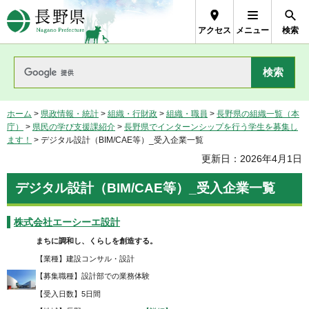
長野県Nagano Prefecture
アクセス
メニュー
検索
ホーム
>
県政情報・統計
>
組織・行財政
>
組織・職員
>
長野県の組織一覧（本
庁）
>
県民の学び支援課紹介
>
長野県でインターンシップを行う学生を募集し
ます！
> デジタル設計（BIM/CAE等）_受入企業一覧
更新日：2026年4月1日
デジタル設計（BIM/CAE等）_受入企業一覧
株式会社エーシーエ設計
まちに調和し、くらしを創造する。
【業種】建設コンサル・設計
【募集職種】設計部での業務体験
【受入日数】5日間