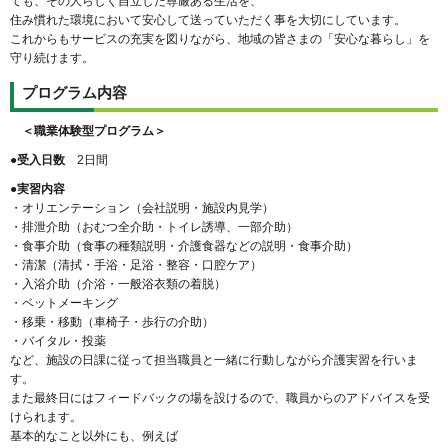
ても、その人らしく自立した尊厳ある生活を、
住み慣れた環境において安心して送っていただく事を大切にしています。
これからもサービスの充実を図りながら、地域の皆さまの「安心な暮らし」を
守り続けます。
プログラム内容
＜職業体験型プログラム＞
●受入日数
2日間
●実習内容
・オリエンテーション（会社説明・施設内見学）
・排泄介助（おむつ全介助・トイレ誘導、一部介助）
・食事介助（食事の種類説明・介護食器などの説明・食事介助）
・清潔（清拭・手浴・足浴・整容・口腔ケア）
・入浴介助（介浴・一般浴衣類の着脱）
・ベットメーキング
・移乗・移動（車椅子・歩行の介助）
・バイタル・投薬
など、施設の日課に従って担当職員と一緒に行動しながら介護実習を行いま
す。
また最終日にはフィードバックの場を設けるので、職員からのアドバイスを受
けられます。
基本的なこと以外にも、例えば