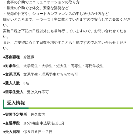
・食事の介助ではコミュニケーションの取り方
・排泄の介助では体交、安楽な姿勢など
・記録の仕方や、ショートカンファレンスの申し送りの仕方など
細かいところまで、一つ一つ丁寧に教えていきますので安心してご参加くださ
い。
実施日程は下記の日程以外にも常時行っていますので、お問い合わせくださ
い。
また、ご要望に応じて日数を増やすことも可能ですのでお問い合わせくださ
い。
●募集職種
介護職
●対象学生
大学院生・大学生・短大生・高専生・専門学校生
●文系理系
文系学生・理系学生どちらでも可
●受入人数
3名
●留学生受入
受け入れ不可
受入情報
●実習予定場所
佐久市内
●交通手段
JR小海線 中込駅 徒歩1分
●受入日程
①８月６日～７日