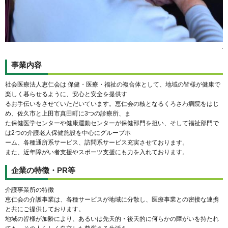
.
事業内容
社会医療法人恵仁会は 保健・医療・福祉の複合体として、地域の皆様が健康で
楽しく暮らせるように、安心と安全を提供す
るお手伝いをさせていただいています。恵仁会の核となるくろさわ病院をはじ
め、佐久市と上田市真田町に3つの診療所、ま
た保健医学センターや健康運動センターが保健部門を担い、そして福祉部門で
は2つの介護老人保健施設を中心にグループホ
ーム、各種通所系サービス、訪問系サービス充実させております。
また、近年障がい者支援やスポーツ支援にも力を入れております。
企業の特徴・PR等
介護事業所の特徴
恵仁会の介護事業は、各種サービスが地域に分散し、医療事業との密接な連携
と共にご提供しております。
地域の皆様が加齢により、あるいは先天的・後天的に何らかの障がいを持たれ