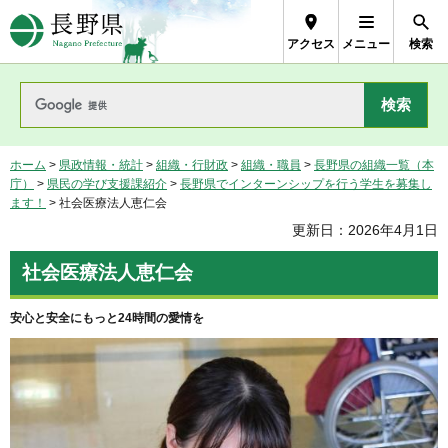
長野県Nagano Prefecture
アクセス
メニュー
検索
ホーム
>
県政情報・統計
>
組織・行財政
>
組織・職員
>
長野県の組織一覧（本
庁）
>
県民の学び支援課紹介
>
長野県でインターンシップを行う学生を募集し
ます！
> 社会医療法人恵仁会
更新日：2026年4月1日
社会医療法人恵仁会
安心と安全にもっと24時間の愛情を