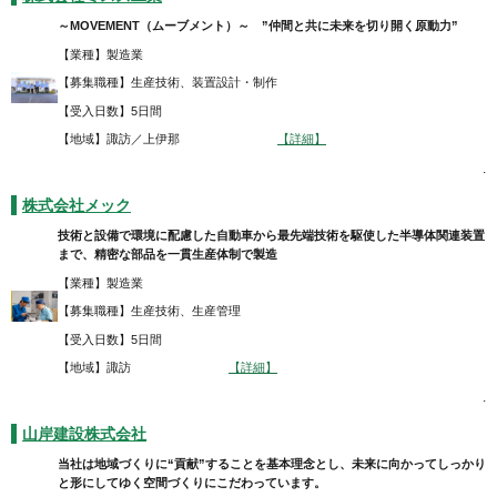
～MOVEMENT（ムーブメント）～ ”仲間と共に未来を切り開く原動力”
【業種】製造業
【募集職種】生産技術、装置設計・制作
【受入日数】5日間
【地域】諏訪／上伊那
【詳細】
.
株式会社メック
技術と設備で環境に配慮した自動車から最先端技術を駆使した半導体関連装置
まで、精密な部品を一貫生産体制で製造
【業種】製造業
【募集職種】生産技術、生産管理
【受入日数】5日間
【地域】諏訪
【詳細】
.
山岸建設株式会社
当社は地域づくりに“貢献”することを基本理念とし、未来に向かってしっかり
と形にしてゆく空間づくりにこだわっています。