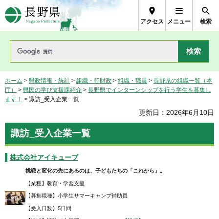
長野県Nagano Prefecture
アクセス
メニュー
検索
ホーム
>
県政情報・統計
>
組織・行財政
>
組織・職員
>
長野県の組織一覧（本
庁）
>
県民の学び支援課紹介
>
長野県でインターンシップを行う学生を募集し
ます！
> 諏訪_受入企業一覧
更新日：2026年6月10日
諏訪_受入企業一覧
株式会社アイキューブ
挑戦と変化の先にあるのは、子どもたちの「これから」。
【業種】教育・学習支援
【募集職種】小学生サマーキャンプ補助員
【受入日数】5日間