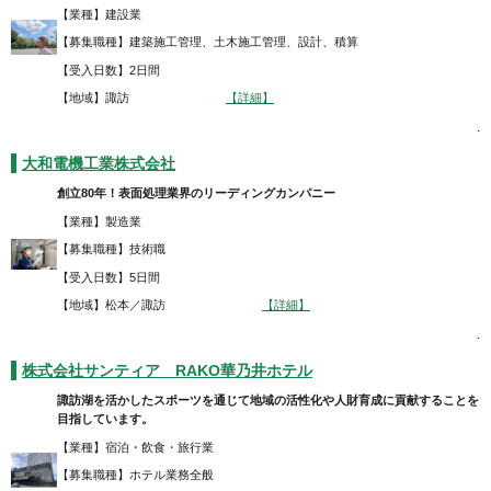
【業種】建設業
【募集職種】建築施工管理、土木施工管理、設計、積算
【受入日数】2日間
【地域】諏訪
【詳細】
.
大和電機工業株式会社
創立80年！表面処理業界のリーディングカンパニー
【業種】製造業
【募集職種】技術職
【受入日数】5日間
【地域】松本／諏訪
【詳細】
.
株式会社サンティア RAKO華乃井ホテル
諏訪湖を活かしたスポーツを通じて地域の活性化や人財育成に貢献することを
目指しています。
【業種】宿泊・飲食・旅行業
【募集職種】ホテル業務全般