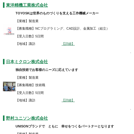
東洋精機工業株式会社
TOYOSKは世界のものづくりを支える工作機械メーカー
【業種】製造業
【募集職種】NCプログラミング、CAD設計、金属加工（組立）
【受入日数】5日間
【地域】諏訪
【詳細】
.
日本ミクロン株式会社
独自技術でお客様のニーズに応えています
【業種】製造業
【募集職種】技術職
【受入日数】5日間
【地域】諏訪
【詳細】
.
野村ユニソン株式会社
UNISONブランドで ともに 幸せをつくるパートナーとなります
【業種】製造業