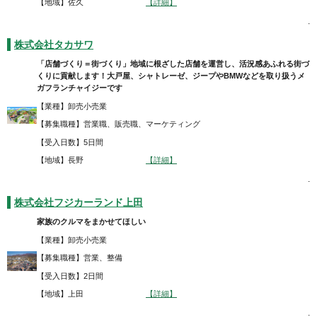
【地域】佐久
【詳細】
.
株式会社タカサワ
「店舗づくり＝街づくり」地域に根ざした店舗を運営し、活況感あふれる街づ
くりに貢献します！大戸屋、シャトレーゼ、ジープやBMWなどを取り扱うメ
ガフランチャイジーです
【業種】卸売小売業
【募集職種】営業職、販売職、マーケティング
【受入日数】5日間
【地域】長野
【詳細】
.
株式会社フジカーランド上田
家族のクルマをまかせてほしい
【業種】卸売小売業
【募集職種】営業、整備
【受入日数】2日間
【地域】上田
【詳細】
.