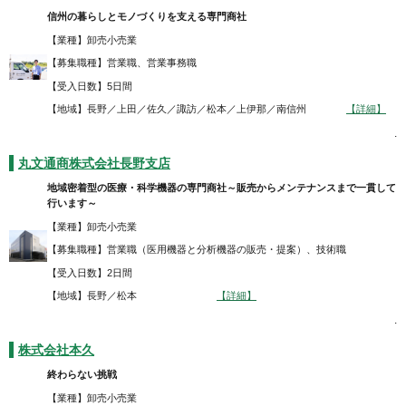
信州の暮らしとモノづくりを支える専門商社
【業種】卸売小売業
【募集職種】営業職、営業事務職
【受入日数】5日間
【地域】長野／上田／佐久／諏訪／松本／上伊那／南信州
【詳細】
.
丸文通商株式会社長野支店
地域密着型の医療・科学機器の専門商社～販売からメンテナンスまで一貫して
行います～
【業種】卸売小売業
【募集職種】営業職（医用機器と分析機器の販売・提案）、技術職
【受入日数】2日間
【地域】長野／松本
【詳細】
.
株式会社本久
終わらない挑戦
【業種】卸売小売業