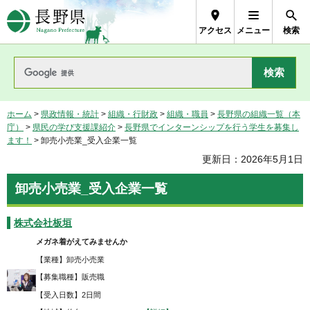
長野県Nagano Prefecture
アクセス
メニュー
検索
ホーム
>
県政情報・統計
>
組織・行財政
>
組織・職員
>
長野県の組織一覧（本
庁）
>
県民の学び支援課紹介
>
長野県でインターンシップを行う学生を募集し
ます！
> 卸売小売業_受入企業一覧
更新日：2026年5月1日
卸売小売業_受入企業一覧
株式会社板垣
メガネ着がえてみませんか
【業種】卸売小売業
【募集職種】販売職
【受入日数】2日間