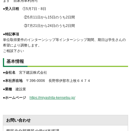
ます 自家用車利用可
●受入日程
①5月7日・8日
②5月11日から15日のうち2日間
③7月21日から24日のうち2日間
●特記事項
単位取得要件のインターンシップ等インターンシップ期間、期日は学生さんの
希望により調整します。
ご相談下さい
基本情報
●会社名
宮下建設株式会社
●本社所在地
〒396-0006 長野県伊那市上牧６４７４
●業種
建設業
●ホームページ
https://miyashita-kensetsu.jp/
お問い合わせ
県民文化部県民の学び支援課