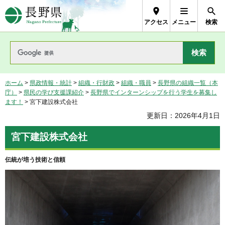
長野県Nagano Prefecture
アクセス
メニュー
検索
ホーム
>
県政情報・統計
>
組織・行財政
>
組織・職員
>
長野県の組織一覧（本
庁）
>
県民の学び支援課紹介
>
長野県でインターンシップを行う学生を募集し
ます！
> 宮下建設株式会社
更新日：2026年4月1日
宮下建設株式会社
伝統が培う技術と信頼