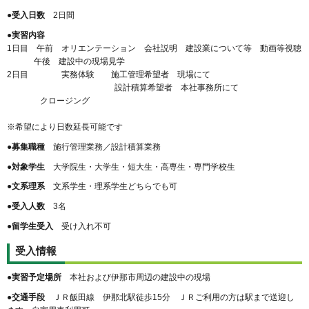
●受入日数
2日間
●実習内容
1日目 午前 オリエンテーション 会社説明 建設業について等 動画等視聴
午後 建設中の現場見学
2日目 実務体験 施工管理希望者 現場にて
設計積算希望者 本社事務所にて
クロージング
※希望により日数延長可能です
●募集職種
施行管理業務／設計積算業務
●対象学生
大学院生・大学生・短大生・高専生・専門学校生
●文系理系
文系学生・理系学生どちらでも可
●受入人数
3名
●留学生受入
受け入れ不可
受入情報
●実習予定場所
本社および伊那市周辺の建設中の現場
●交通手段
ＪＲ飯田線 伊那北駅徒歩15分 ＪＲご利用の方は駅まで送迎し