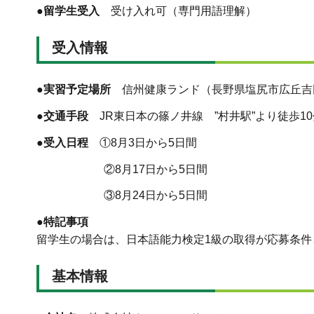
●留学生受入
受け入れ可（専門用語理解）
受入情報
●実習予定場所
信州健康ランド（長野県塩尻市広丘吉田3
●交通手段
JR東日本の篠ノ井線 ”村井駅”より徒歩10
●受入日程
①8月3日から5日間
②8月17日から5日間
③8月24日から5日間
●特記事項
留学生の場合は、日本語能力検定1級の取得が応募条件
基本情報