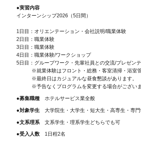
●実習内容
インターンシップ2026（5日間）
1日目：オリエンテーション・会社説明/職業体験
2日目：職業体験
3日目：職業体験
4日目：職業体験/ワークショップ
5日目：グループワーク・先輩社員との交流/プレゼン
※就業体験はフロント・総務・客室清掃・浴室管理
※最終日はカジュアルな昼食懇談があります。
※予告なくプログラムを変更する場合がございま
●募集職種
ホテルサービス業全般
●対象学生
大学院生・大学生・短大生・高専生・専門
●文系理系
文系学生・理系学生どちらでも可
●受入人数
1日程2名