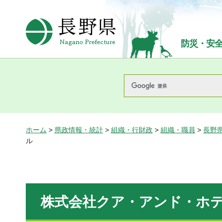
長野県Nagano Prefecture
防災・安
ホーム
>
県政情報・統計
>
組織・行財政
>
組織・職員
>
長野
ル
株式会社クア・アンド・ホ