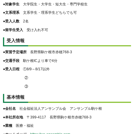
●対象学生
大学院生・大学生・短大生・専門学校生
●文系理系
文系学生・理系学生どちらでも可
●受入人数
2名
●留学生受入
受け入れ不可
受入情報
●実習予定場所
長野県駒ケ根市赤穂768-3
●交通手段
駒ケ根ICより車で4分
●受入日程
①8/9～8/17以外
②
③
基本情報
●会社名
社会福祉法人アンサンブル会 アンサンブル駒ケ根
●本社所在地
〒399-4117 長野県駒ケ根市赤穂768-3
●業種
医療・福祉