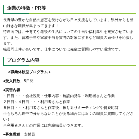
企業の特徴・PR等
長野県の豊かな自然の恩恵を受けながら日々支援をしています。県外からも登
山好きな職員が集まってきます！
待遇面では、子育てや老後の生活についての手当や福利厚生を充実させていま
す。また、資格手当や家族手当を賞与の対象にするなど職員の頑張りを応援し
ます。
職員同士仲が良いです。仕事については先輩に質問しやすい環境です。
プログラム内容
＜職業体験型プログラム＞
●受入日数
5日間
●実習内容
１日目・・・会社説明・仕事内容・施設内見学・利用者さんと作業
２日目～４日目・・・利用者さんと作業
５日目・・・利用者さんと作業後、振り返りミーティングや質疑応答
※もちろん途中で分からないことがある場合には近くの職員に質問してくださ
い！
※利用者さんとの作業には先輩職員がつきます。
●募集職種
支援員