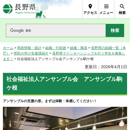
長野県Nagano Prefecture
アクセス
メニュー
検索
ホーム
>
県政情報・統計
>
組織・行財政
>
組織・職員
>
長野県の組織一覧（本
庁）
>
県民の学び支援課紹介
>
長野県でインターンシップを行う学生を募集し
ます！
> 社会福祉法人アンサンブル会アンサンブル駒ケ根
更新日：2026年4月1日
社会福祉法人アンサンブル会 アンサンブル駒
ケ根
アンサンブルの支援の形。まずは体験・体感してください！