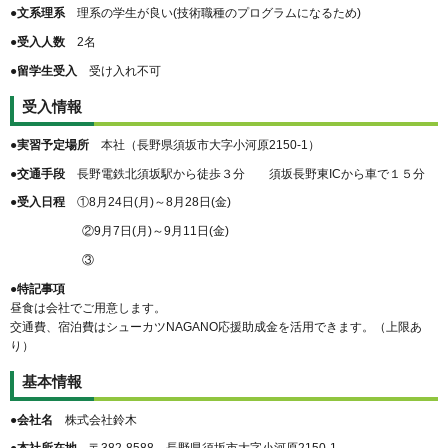
●文系理系
理系の学生が良い(技術職種のプログラムになるため)
●受入人数
2名
●留学生受入
受け入れ不可
受入情報
●実習予定場所
本社（長野県須坂市大字小河原2150-1）
●交通手段
長野電鉄北須坂駅から徒歩３分 須坂長野東ICから車で１５分
●受入日程
①8月24日(月)～8月28日(金)
②9月7日(月)～9月11日(金)
③
●特記事項
昼食は会社でご用意します。
交通費、宿泊費はシューカツNAGANO応援助成金を活用できます。（上限あ
り）
基本情報
●会社名
株式会社鈴木