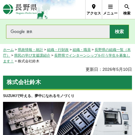
長野県Nagano Prefecture
アクセス
メニュー
検索
ホーム
>
県政情報・統計
>
組織・行財政
>
組織・職員
>
長野県の組織一覧（本
庁）
>
県民の学び支援課紹介
>
長野県でインターンシップを行う学生を募集し
ます！
> 株式会社鈴木
更新日：2026年5月10日
株式会社鈴木
SUZUKIで叶える、夢中になれるモノづくり