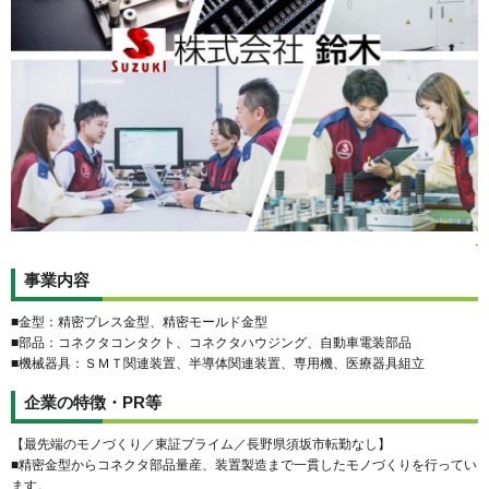
.
事業内容
■金型：精密プレス金型、精密モールド金型
■部品：コネクタコンタクト、コネクタハウジング、自動車電装部品
■機械器具：ＳＭＴ関連装置、半導体関連装置、専用機、医療器具組立
企業の特徴・PR等
【最先端のモノづくり／東証プライム／長野県須坂市転勤なし】
■精密金型からコネクタ部品量産、装置製造まで一貫したモノづくりを行ってい
ます。