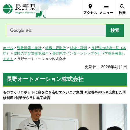
長野県Nagano Prefecture
アクセス
メニュー
検索
ホーム
>
県政情報・統計
>
組織・行財政
>
組織・職員
>
長野県の組織一覧（本
庁）
>
県民の学び支援課紹介
>
長野県でインターンシップを行う学生を募集し
ます！
> 長野オートメーション株式会社
更新日：2026年4月1日
長野オートメーション株式会社
ものづくりロボットに命を吹き込むエンジニア集団 ＃定着率90%＃充実した研
修制度#創業から常に黒字経営