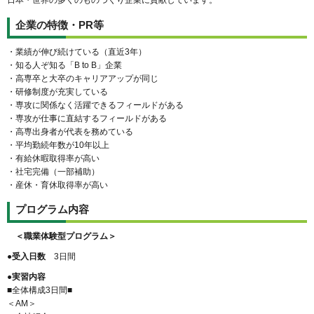
企業の特徴・PR等
・業績が伸び続けている（直近3年）
・知る人ぞ知る「B to B」企業
・高専卒と大卒のキャリアアップが同じ
・研修制度が充実している
・専攻に関係なく活躍できるフィールドがある
・専攻が仕事に直結するフィールドがある
・高専出身者が代表を務めている
・平均勤続年数が10年以上
・有給休暇取得率が高い
・社宅完備（一部補助）
・産休・育休取得率が高い
プログラム内容
＜職業体験型プログラム＞
●受入日数
3日間
●実習内容
■全体構成3日間■
＜AM＞