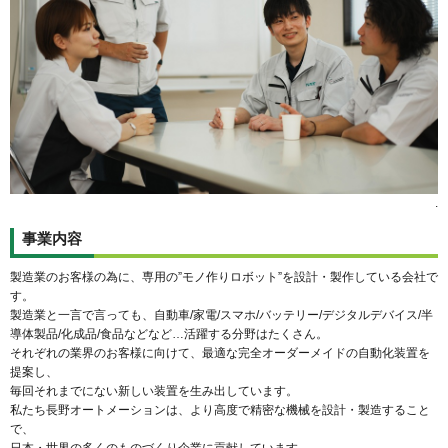
.
事業内容
製造業のお客様の為に、専用の”モノ作りロボット”を設計・製作している会社で
す。
製造業と一言で言っても、自動車/家電/スマホ/バッテリー/デジタルデバイス/半
導体製品/化成品/食品などなど…活躍する分野はたくさん。
それぞれの業界のお客様に向けて、最適な完全オーダーメイドの自動化装置を
提案し、
毎回それまでにない新しい装置を生み出しています。
私たち長野オートメーションは、より高度で精密な機械を設計・製造すること
で、
日本・世界の多くのものづくり企業に貢献しています。