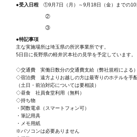
●受入日程
①9月7日（月）～9月18日（金）までの10
②
③
●特記事項
主な実施場所は埼玉県の所沢事業所です。
5日目に長野県の軽井沢本社の見学を予定しています。
◇交通費 実働日数分の交通費支給（弊社規程による
◇宿泊費 遠方よりお越しの方は最寄りのホテルを手
（土日・前泊対応については要相談）
◇昼食 社員食堂利用（無料）
◇持ち物
・関数電卓（スマートフォン可）
・筆記用具
・メモ用紙
※パソコンは必要ありません