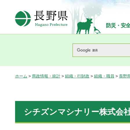
長野県Nagano Prefecture
防災・安
ホーム
>
県政情報・統計
>
組織・行財政
>
組織・職員
>
長野
シチズンマシナリー株式会