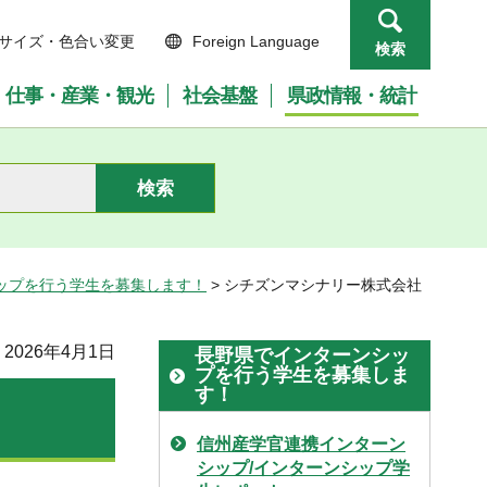
サイズ・色合い変更
Foreign Language
検索
仕事・産業・観光
社会基盤
県政情報・統計
ップを行う学生を募集します！
> シチズンマシナリー株式会社
2026年4月1日
長野県でインターンシッ
プを行う学生を募集しま
す！
信州産学官連携インターン
シップ/インターンシップ学