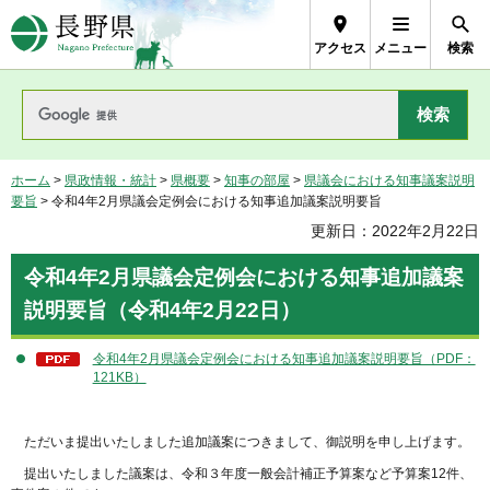
長野県Nagano Prefecture
アクセス
メニュー
検索
ホーム
>
県政情報・統計
>
県概要
>
知事の部屋
>
県議会における知事議案説明
要旨
> 令和4年2月県議会定例会における知事追加議案説明要旨
更新日：2022年2月22日
令和4年2月県議会定例会における知事追加議案
説明要旨（令和4年2月22日）
令和4年2月県議会定例会における知事追加議案説明要旨（PDF：
121KB）
ただいま提出いたしました追加議案につきまして、御説明を申し上げます。
提出いたしました議案は、令和３年度一般会計補正予算案など予算案12件、