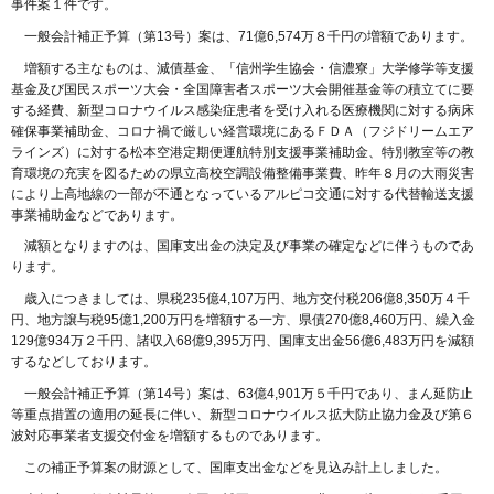
事件案１件です。
一般会計補正予算（第13号）案は、71億6,574万８千円の増額であります。
増額する主なものは、減債基金、「信州学生協会・信濃寮」大学修学等支援
基金及び国民スポーツ大会・全国障害者スポーツ大会開催基金等の積立てに要
する経費、新型コロナウイルス感染症患者を受け入れる医療機関に対する病床
確保事業補助金、コロナ禍で厳しい経営環境にあるＦＤＡ（フジドリームエア
ラインズ）に対する松本空港定期便運航特別支援事業補助金、特別教室等の教
育環境の充実を図るための県立高校空調設備整備事業費、昨年８月の大雨災害
により上高地線の一部が不通となっているアルピコ交通に対する代替輸送支援
事業補助金などであります。
減額となりますのは、国庫支出金の決定及び事業の確定などに伴うものであ
ります。
歳入につきましては、県税235億4,107万円、地方交付税206億8,350万４千
円、地方譲与税95億1,200万円を増額する一方、県債270億8,460万円、繰入金
129億934万２千円、諸収入68億9,395万円、国庫支出金56億6,483万円を減額
するなどしております。
一般会計補正予算（第14号）案は、63億4,901万５千円であり、まん延防止
等重点措置の適用の延長に伴い、新型コロナウイルス拡大防止協力金及び第６
波対応事業者支援交付金を増額するものであります。
この補正予算案の財源として、国庫支出金などを見込み計上しました。