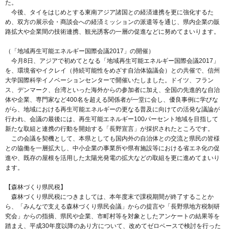
た。
今後、タイをはじめとする東南アジア諸国との経済連携を更に強化するた
め、双方の展示会・商談会への経済ミッションの派遣等を通じ、県内企業の販
路拡大や企業間の技術連携、観光誘客の一層の促進などに努めてまいります。
（「地域再生可能エネルギー国際会議2017」の開催）
今月8日、アジアで初めてとなる「地域再生可能エネルギー国際会議2017」
を、環境省やイクレイ（持続可能性をめざす自治体協議会）との共催で、信州
大学国際科学イノベーションセンターで開催いたしました。ドイツ、フラン
ス、デンマーク、台湾といった海外からの参加者に加え、全国の先進的な自治
体や企業、専門家など400名を超える関係者が一堂に会し、優良事例に学びな
がら、地域における再生可能エネルギーの更なる普及に向けての活発な議論が
行われ、会議の最後には、再生可能エネルギー100パーセント地域を目指して
新たな取組と連携の行動を開始する「長野宣言」が採択されたところです。
この会議を契機として、本県としても国内外の自治体との交流と県民の皆様
との協働を一層拡大し、中小企業の事業所や県有施設等における省エネ化の促
進や、既存の屋根を活用した太陽光発電の拡大などの取組を更に進めてまいり
ます。
【森林づくり県民税】
森林づくり県民税につきましては、本年度末で課税期間が終了することか
ら、「みんなで支える森林づくり県民会議」からの提言や「長野県地方税制研
究会」からの指摘、県民や企業、市町村等を対象としたアンケートの結果等を
踏まえ、平成30年度以降のあり方について、改めてゼロベースで検討を行った