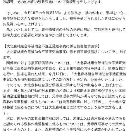
置認可、その他当面の県政課題について御説明を申し上げます。
はじめに、今月18日の台風第18号による強風は、県内各地で、果樹を中心に
農作物等に大きな被害をもたらしました。被害を受けられました皆様に心から
お見舞いを申し上げます。
県といたしましては、農作物被害の全容の把握に努め、市町村等と連携して
技術支援など必要な対策を速やかに講じてまいります。
【大北森林組合等補助金不適正受給事案に係る損害賠償請求】
大北森林組合等補助金不適正受給事案に係る損害賠償請求について申し上げ
ます。
関係者に対する損害賠償請求については、「大北森林組合等補助金不適正受
給事案に係る法的課題検討委員会」による報告書の内容を踏まえ、慎重な検討
を行い、熟慮を重ねた結果、今月12日に、「大北森林組合等補助金不適正受給
事案に係る損害賠償請求についての対応方針」を定め、公表をいたしました。
そのうち、大北森林組合及び県職員に関する部分の概略を申し上げますと、
まず、国と県との時効の対象範囲の相違により補助金返還請求ができない国庫
補助金返還相当額に関しては、元専務理事の関与が明らかであると認められる
森林作業道整備に係るものについては元専務理事に対して請求し、その他の森
林整備に係るものについては大北森林組合に請求することを基本に対応しま
す。
次に、国からの加算金相当額に関しては、未施工又は適用単価不適合である
と認められる森林作業道整備に係るものについては、元専務理事がその責めを
負うべきものとし、また、森林整備のうち事後的にも全く施業が行われていな