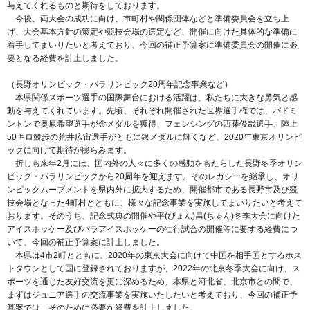
与えてくれるものと期待をしております。
今後、両大会の成功に向け、市町村や関係団体などと準備委員会を立ち上
げ、大会基本方針の策定や競技会場の選定など、開催に向けた具体的な準備に
着手してまいりたいと考えており、今回の補正予算案に準備委員会の開催に必
要となる経費を計上しました。
（長野オリンピック・パラリンピック20周年記念事業など）
本県関係スポーツ選手の国際舞台における活躍は、私たちに大きな勇気と感
動を与えてくれています。先頃、それぞれ開催された世界選手権では、バドミ
ントンで奥原希望選手が金メダルを獲得、フェンシングの西藤俊哉選手、陸上
50キロ競歩の荒井広宙選手がともに銀メダルに輝くなど、2020年東京オリンピ
ックに向けて期待が膨らみます。
折しも来年2月には、国内外の人々に多くの感動をもたらした長野冬季オリン
ピック・パラリンピックから20周年を迎えます。そのレガシーを継承し、オリ
ンピックムーブメントを県内外に拡大するため、開催都市である長野市及び競
技会場となった4町村とともに、様々な記念事業を実施してまいりたいと考えて
おります。そのうち、記念式典の開催や平(ぴょん)昌(ちゃん)冬季大会に向けた
アイスホッケー及びパラアイスホッケーの壮行試合の開催等に要する経費につ
いて、今回の補正予算案に計上しました。
本県は4市2町とともに、2020年の東京大会に向けて中国を相手国とするホス
トタウンとして国に登録されておりますが、2022年の北京冬季大会に向け、ス
ポーツを通じた友好交流を更に深めるため、本県と河北省、北京市との間で、
まずはジュニア選手の交流事業を実施いたしたいと考えており、今回の補正予
算案では、そのために必要な経費を計上しました。