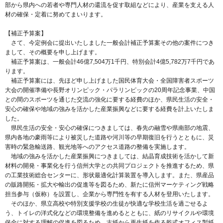
部から県内への若者や専門人材の還流を促す取組などにより、産業を支える人
材の確保・定着に努めてまいります。
【補正予算案】
さて、今定例会に提出いたしました一般会計補正予算案その他の案件につき
まして、その概要を申し上げます。
補正予算案は、一般会計46億7,504万1千円、特別会計4億5,782万7千円であ
ります。
補正予算案には、先ほど申し上げました国民体育大会・全国障害者スポーツ
大会の開催準備や長野オリンピック・パラリンピックの20周年記念事業、中国
との間のスポーツを通じた交流の強化に要する経費のほか、県民生活の安全・
安心の確保や地域の強みを活かした産業振興などに要する経費を計上いたしま
した。
県民生活の安全・安心の確保につきましては、春先の融雪や県南部の地震、
県内各地の豪雨等により被災した道路や河川等の早期復旧を行うとともに、災
害時の緊急輸送路、観光地等へのアクセス道路の整備を実施します。
地域の強みを活かした産業振興につきましては、結晶育成技術を活かして新
材料の開発・事業化を行う信州大学との共同プロジェクトを推進するため、県
の工業技術総合センターに、形状最適化計算装置を導入します。また、県産品
の販路開拓・拡大や輸出の促進等を図るため、新たに信州マーケティング戦略
担当参与（仮称）を設置し、企業から専門性を有する人材を登用いたします。
そのほか、県立高校や特別支援学校の生徒が快適な学校生活を過ごせるよ
う、トイレの洋式化などの環境整備を進めるとともに、紙のリサイクルや環境
保全に対する理解の促進を図るため、古紙から再生紙を作る乾式オフィス製紙