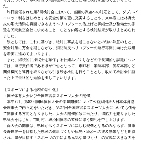
た。
昨日開催された第2回検討会において、当面の課題への対応として、ダブルパ
イロット制をはじめとする安全対策を更に充実することや、来年春には林野火
災の消火活動を再開できるようヘリコプターの借上げと操縦士及び整備士の派
遣を民間航空会社に求めること、などを内容とする検討結果が取りまとめられ
ました。
県としては、これに基づき、絶対に事故を起こさないとの強い決意のもと、
安全対策に万全を期しながら、消防防災ヘリコプターの運行再開に向けた取組
を着実に進めてまいります。
また、継続的に操縦士を確保する仕組みづくりなどの中長期的な課題につい
ては、運行責任者である県が中心となって、市町村、消防本部、警察本部など
関係機関と連携を取りながら引き続き検討を行うこととし、改めて検討会に諮
った上で最終的な結論を出してまいります。
【スポーツによる地域の活性化】
（国民体育大会及び全国障害者スポーツ大会の開催）
本年7月、第82回国民体育大会の本県開催について公益財団法人日本体育協
会理事会で内々定をいただき、第27回全国障害者スポーツ大会についても併せ
て開催する方向となりました。大会の開催招致に当たり、御協力を賜りました
県議会をはじめ、市町村、経済団体等の皆様に厚く御礼を申し上げます。
両大会の開催は、県民が広くスポーツに親しむ契機となるのみならず、健康
長寿世界一を目指した県民の健康づくりや観光・経済への波及効果なども期待
され、県が目指す「スポーツの力による元気な県づくり」の実現に大きな力を