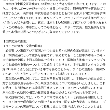
今年は日中国交正常化から45周年という大きな節目の年でもあります。この
ため、冬季スポーツ分野を中心とする青少年交流や、観光誘客等を官民挙げて
推進するため、長野県日中友好協会の皆様とともに私も来月下旬に中国を訪問
いたしたいと考えております。オリンピック・パラリンピックが来年の平(ぴょ
ん)昌(ちゃん)を皮切りに、東京、北京と3大会連続して東アジアで開催されると
いうこの機会を、本県にとっての好機と捉え、スポーツ交流、観光振興などを
通じた本県の発展へとつなげるべく取り組んでまいります。
【国際交流の推進】
（タイとの連携・交流の推進）
成長著しい東南アジア諸国の中でも最も多くの県内企業が進出しているタイ
は、本県経済にとって重要な存在です。観光面でも、ここ数年の本県への延べ
宿泊者数は全国を上回る増加率で推移しており、国際観光推進アクションプラ
ンでも最優先市場の一つとして位置付けております。本年は日本とタイとの修
好130周年に当たる記念すべき年でもあることから、タイとの連携を一層深め
るため、7月16日から19日にかけてタイを訪問してまいりました。
製造業の分野に関しては、工業省事務次官を訪問し、本県からの進出企業に
対する支援や展示会等への出展支援の強化について要請をいたしました。これ
を受け、来月開催される諏訪圏工業メッセには、タイからも出展をいただき、
県内企業への訪問や相互の技術提案機会の提供などが行われる予定です。
観光誘客に関しては、バンコク市内で観光セミナーと商談会を開催したほ
か、タイ旅行代理店協会との間で「観光推進に関する協力覚書」を締結し、プ
ロモーションの実施等について相互に協力して取り組んでいくこととしまし