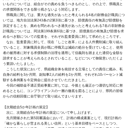
いものについては、組合がその責めを負うべきものとし、その上で、県職員と
の求償関係をできる限り残さないよう対応します。
県職員に関しては、重大な過失があったと考えられる4名の財務会計職員につ
いては、地方自治法第243条の2第3項に基づき、賠償責任の有無及び賠償額を
決定することを、責めを問われるべき過失があったと考えられる7名の非財務会
計職員については、同法第199条第6項に基づき、賠償責任の有無及び賠償を求
めるべき額についての監査を、それぞれ監査委員に対して求めたところです。
なお、監査委員に対して、現在「しごと改革」による人件費削減に取り組ん
でいること、対象職員全員が既に停職又は減給の処分を受けていること、使用
者の被用者に対する求償制限の法理を適用して信義則を踏まえた適切な金額を
請求することが考えられるとされていること、などについて御留意いただくよ
う要請いたしました。
こうした状況において、県組織全体を統括する立場としての責任に鑑み、私
自身の給料を3か月間、副知事2人の給料を2か月間、それぞれ10パーセント減
額する条例案を今定例会に提出させていただきました。
今回の補助金不適正受給事案に対しては、今後とも厳正かつ適切な対応に努
めるとともに、コンプライアンスの一層の徹底を図ることにより、県民の皆様
からの信頼回復に全庁挙げて取り組んでまいります。
【次期総合5か年計画の策定】
次に、次期総合5か年計画の策定について申し上げます。
先月開催された第5回審議会において、計画の構成素案として、現行計画の
「確かな暮らしが営まれる美しい信州」という基本目標をベースとしつつ、