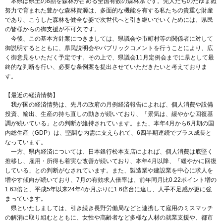
本県は県土の8割を森林が占める全国有数の森林県です。先人たちのたゆまぬ
努力で育まれた豊かな森林資源は、多面的な機能を有する私たちの貴重な財産
であり、こうした森林を健全な姿で次世代へと引き継いでいくためには、県民
の皆様からの御支援が不可欠です。
今後、この基本方針案につきましては、県議会や市町村等の関係者に対して
御説明するとともに、県民説明会やパブリックコメントを行うことにより、広
く御意見をいただく予定です。その上で、県議会11月定例会までに県として最
終的な判断を行い、必要な条例案を提出させていただきたいと考えておりま
す。
【最近の経済情勢】
我が国の経済情勢は、先月の政府の月例経済報告によれば、個人消費や設備
投資、輸出、生産の持ち直しの動きが続いており、「景気は、緩やかな回復基
調が続いている」との判断が維持されています。また、本年4月から6月期の国
内総生産（GDP）は、堅調な内需に支えられて、6四半期連続でプラス成長と
なっています。
一方、県内経済については、日本銀行松本支店によれば、個人消費は底堅く
推移し、雇用・所得も着実な改善が続いており、本年4月以降、「緩やかに回復
している」との判断がなされています。また、製造業や建設業を中心に求人を
増やす傾向が続いており、7月の有効求人倍率は、前年同月比0.22ポイント増の
1.63倍と、平成5年以来24年4か月ぶりに1.6倍台に達し、人手不足感が更に強
まっています。
県といたしましては、引き続き長野労働局などと連携して雇用のミスマッチ
の解消に取り組むとともに、女性や高齢者など多様な人材の就業支援や、都市