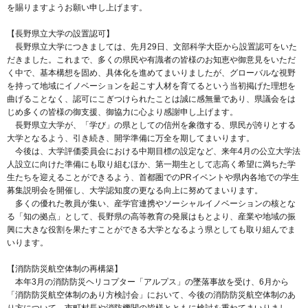
を賜りますようお願い申し上げます。
【長野県立大学の設置認可】
長野県立大学につきましては、先月29日、文部科学大臣から設置認可をいた
だきました。これまで、多くの県民や有識者の皆様のお知恵や御意見をいただ
く中で、基本構想を固め、具体化を進めてまいりましたが、グローバルな視野
を持って地域にイノベーションを起こす人材を育てるという当初掲げた理想を
曲げることなく、認可にこぎつけられたことは誠に感無量であり、県議会をは
じめ多くの皆様の御支援、御協力に心より感謝申し上げます。
長野県立大学が、「学び」の県としての信州を象徴する、県民が誇りとする
大学となるよう、引き続き、開学準備に万全を期してまいります。
今後は、大学評価委員会における中期目標の設定など、来年4月の公立大学法
人設立に向けた準備にも取り組むほか、第一期生として志高く希望に満ちた学
生たちを迎えることができるよう、首都圏でのPRイベントや県内各地での学生
募集説明会を開催し、大学認知度の更なる向上に努めてまいります。
多くの優れた教員が集い、産学官連携やソーシャルイノベーションの核とな
る「知の拠点」として、長野県の高等教育の発展はもとより、産業や地域の振
興に大きな役割を果たすことができる大学となるよう県としても取り組んでま
いります。
【消防防災航空体制の再構築】
本年3月の消防防災ヘリコプター「アルプス」の墜落事故を受け、6月から
「消防防災航空体制のあり方検討会」において、今後の消防防災航空体制のあ
り方について、市町村長や消防機関の皆様とともに検討を重ねてまいりまし