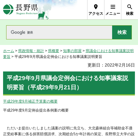
長野県Nagano Prefecture
アクセス
メニュー
検索
ホーム
>
県政情報・統計
>
県概要
>
知事の部屋
>
県議会における知事議案説明
要旨
> 平成29年9月県議会定例会における知事議案説明要旨
更新日：2022年2月16日
平成29年9月県議会定例会における知事議案説
明要旨（平成29年9月21日）
平成29年度9月補正予算案の概要
平成29年度9月定例会提出条例案の概要
ただいま提出いたしました議案の説明に先立ち、大北森林組合等補助金不適
正受給事案に係る損害賠償請求、次期総合5か年計画の策定、長野県立大学の設