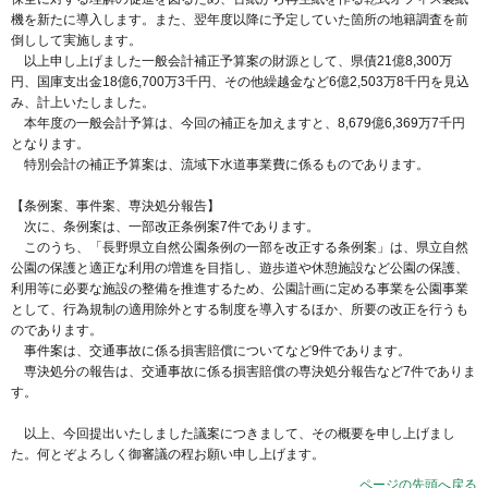
機を新たに導入します。また、翌年度以降に予定していた箇所の地籍調査を前
倒しして実施します。
以上申し上げました一般会計補正予算案の財源として、県債21億8,300万
円、国庫支出金18億6,700万3千円、その他繰越金など6億2,503万8千円を見込
み、計上いたしました。
本年度の一般会計予算は、今回の補正を加えますと、8,679億6,369万7千円
となります。
特別会計の補正予算案は、流域下水道事業費に係るものであります。
【条例案、事件案、専決処分報告】
次に、条例案は、一部改正条例案7件であります。
このうち、「長野県立自然公園条例の一部を改正する条例案」は、県立自然
公園の保護と適正な利用の増進を目指し、遊歩道や休憩施設など公園の保護、
利用等に必要な施設の整備を推進するため、公園計画に定める事業を公園事業
として、行為規制の適用除外とする制度を導入するほか、所要の改正を行うも
のであります。
事件案は、交通事故に係る損害賠償についてなど9件であります。
専決処分の報告は、交通事故に係る損害賠償の専決処分報告など7件でありま
す。
以上、今回提出いたしました議案につきまして、その概要を申し上げまし
た。何とぞよろしく御審議の程お願い申し上げます。
ページの先頭へ戻る