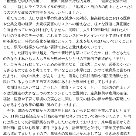
「創造的な学びの推進」、「産業・経済の持続的発展」、「健康と安全の確
保」、「新しいライフスタイルの実現」、「地域力・自治力の向上」といった5
つの大きな政策の方向性をお示しいたしました。
私たちは今、人口や働き手の急激な減少への対応、超高齢社会における医療
や公共交通の確保、大規模災害のリスクへの備えなど、様々な課題に真正面か
ら向き合っていかなければなりません。同時に、人生100年時代に向けた人生
設計のマルチステージ化、これまでにないスピードとインパクトで進行する技
術革新など、時代の変化を敏感にとらえて、未来を切り拓(ひら)いていくことも
また、県民の皆様からの強い要請であると受け止めています。
こうした課題を乗り越え、信州の新時代を築いていくためには、子どもたち
のみならず私たち大人も含めた県民一人ひとりの主体的で創造的な「学び」
と、自ら考え行動していくための基盤となる「自治力」こそが、必要欠くべか
らざるものであると考えます。幸いなことに本県には、かつて教育県と言われ
たように「学びの風土」があり、また、活発な公民館活動や消防団活動などに
現れているように自主自立の気概にあふれた県民性を有しております。
次期計画においては、こうした「教育・人づくり」と、「自治力の向上」と
を政策推進の大きな二つのエンジンとして位置付け、産業振興や雇用の確保、
福祉・医療や子育て環境の充実などに関し、県民の皆様の夢や希望の実現につ
ながるような政策の構築に努めてまいります。
今後、県議会の皆様からの御意見も賜りながら更に検討を重ねてまいります
が、11月には審議会から計画の基本的な考え方について答申をいただき、年内
には県としての計画原案をお示ししたいと考えております。来年度当初から次
期計画に盛り込む政策に着手できるよう、計画策定と並行して新年度予算の編
成も進めてまいりますので、県議会の皆様におかれましては、引き続き御協力