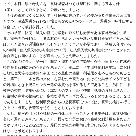
上で、本日、県の考え方を「長野県森林づくり県民税に関する基本方針
（案）」として取りまとめ、公表いたしました。
今後の森林づくりにおいて、積極的に進めていく必要がある事業を念頭に置
きつつ、超過課税を行わない場合も含めた4つのケースと、課税を一時休止する
場合について検討を行いました。
その結果、防災・減災の観点で緊急に取り組む必要がある森林整備や、教
育、観光等の分野における森林の利活用といった新たな取組を実施するために
は、引き続き超過課税を行わせていただくことが必要であり、平成30年度から
の5年間、個人県民税の均等割で500円、法人県民税の均等割で5パーセントの
御負担をお願いすることが適当であると判断いたしました。
この案の特長は、第一に、防災・減災の観点で緊急性が高い里山や河畔林の
整備を重点的に進めるものであること、第二に、「里山整備利用地域」におけ
る地域住民等の主体的な参画による里山の整備・利活用を進めるものであるこ
と、第三に、「木と森の文化」を育むため観光地における公共サインや子ども
の居場所となる児童センター等の木質化を進めるものであること、第四に、学
校林の整備、信州やまほいく認定園のフィールド整備、地域の景観に適合した
街路樹や森林の整備など、多様な県民ニーズに応えうるものであること、など
であります。また、税制研究会からの指摘事項については、真摯に検討を行っ
た上で、必要な改善等を行うこととしております。
なお、税率の引下げや課税の一時休止を行うこととする場合は、森林整備が
著しく遅れるおそれがあること、様々な分野における森林の利活用を進めるこ
とができないことなどから、県民の皆様の御期待に十分にお応えできるもので
はないと考えております。