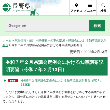
長野県Nagano Prefecture
アクセス
メニュー
検索
ホーム
>
県政情報・統計
>
県概要
>
知事の部屋
>
県議会における知事議案説明
要旨
> 令和７年２月県議会定例会における知事議案説明要旨
更新日：2025年2月13日
令和７年２月県議会定例会における知事議案説
明要旨（令和７年２月13日）
令和7年２月県議会定例会における知事議案説明要旨（PDF：
633KB）
ただいま提出いたしました令和７年度当初予算案をはじめとする議案の説明
に先立ち、新年度に向けての県政運営に関する所信などについて申し述べさせ
ていただきます。