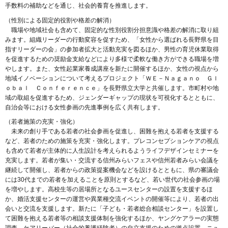
手数料の補助などを通じ、社会的養育を推進します。
（性別による固定的役割や格差の解消）
職場や地域社会も含めて、固定的な性別役割分担意識や格差の解消に取り組
みます。組織リーダーの行動変容を促すため、「女性から選ばれる長野県を目
指すリーダーの会」の参加者拡大と活動充実を図るほか、男性の育児休業取得
を促進するための奨励金支給などにより多様で柔軟な働き方ができる職場を増
やします。また、女性起業家養成講座を新たに開催するほか、女性の視点から
地域イノベーションについて考えるプロジェクト「ＷＥ－Ｎａｇａｎｏ Ｇｌ
ｏｂａｌ Ｃｏｎｆｅｒｅｎｃｅ」を長野県立大学と共催します。市町村や地
域の取組を促進するため、ジェンダーギャップの現状を可視化するとともに、
自治会等における女性参画の先進事例を広く共有します。
（若者施策の充実・強化）
未来の創り手である若者の社会参画を促進し、困難を抱える若者を支援する
など、若者のための施策を充実・強化します。プレコンセプションケアの視点
も含めて若者が主体的に人生設計を考えられるようライフデザインセミナーを
充実します。若者が集い・交流する信州みらいフェスや信州若者みらい会議を
継続して開催し、若者からの政策提案機会などを設けるとともに、県の審議会
には30代までの若者を加えることを原則とするなど、若い世代の社会参画の場
を増やします。高校生等の居場所となるユースセンターの設置を支援するほ
か、婚活支援センターの運営や異業種交流イベントの開催等により、若者の出
会いと交流を支援します。新たに「子ども・若者総合相談センター」を設置し
て困難を抱える若者等の相談支援体制を強化するほか、ヤングケアラーの実態