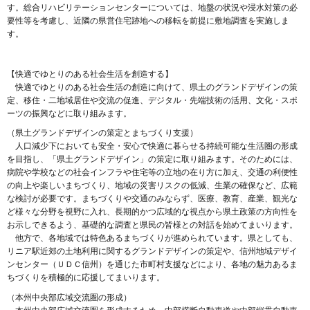
す。総合リハビリテーションセンターについては、地盤の状況や浸水対策の必
要性等を考慮し、近隣の県営住宅跡地への移転を前提に敷地調査を実施しま
す。
【快適でゆとりのある社会生活を創造する】
快適でゆとりのある社会生活の創造に向けて、県土のグランドデザインの策
定、移住・二地域居住や交流の促進、デジタル・先端技術の活用、文化・スポ
ーツの振興などに取り組みます。
（県土グランドデザインの策定とまちづくり支援）
人口減少下においても安全・安心で快適に暮らせる持続可能な生活圏の形成
を目指し、「県土グランドデザイン」の策定に取り組みます。そのためには、
病院や学校などの社会インフラや住宅等の立地の在り方に加え、交通の利便性
の向上や楽しいまちづくり、地域の災害リスクの低減、生業の確保など、広範
な検討が必要です。まちづくりや交通のみならず、医療、教育、産業、観光な
ど様々な分野を視野に入れ、長期的かつ広域的な視点から県土政策の方向性を
お示しできるよう、基礎的な調査と県民の皆様との対話を始めてまいります。
他方で、各地域では特色あるまちづくりが進められています。県としても、
リニア駅近郊の土地利用に関するグランドデザインの策定や、信州地域デザイ
ンセンター（ＵＤＣ信州）を通じた市町村支援などにより、各地の魅力あるま
ちづくりを積極的に応援してまいります。
（本州中央部広域交流圏の形成）