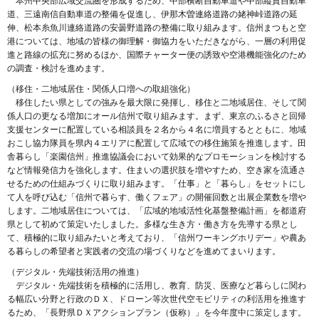
本州中央部広域交流圏を形成するため、中部横断自動車道や中部縦貫自動車
道、三遠南信自動車道の整備を促進し、伊那木曽連絡道路の姥神峠道路の延
伸、松本糸魚川連絡道路の安曇野道路の整備に取り組みます。信州まつもと空
港については、地域の皆様の御理解・御協力をいただきながら、一層の利用促
進と路線の拡充に努めるほか、国際チャーター便の誘致や空港機能強化のため
の調査・検討を進めます。
（移住・二地域居住・関係人口増への取組強化）
移住したい県としての強みを最大限に発揮し、移住と二地域居住、そして関
係人口の更なる増加にオール信州で取り組みます。まず、東京のふるさと回帰
支援センターに配置している相談員を２名から４名に増員するとともに、地域
おこし協力隊員を県内４エリアに配置して広域での移住施策を推進します。田
舎暮らし「楽園信州」推進協議会において効果的なプロモーションを検討する
など情報発信力を強化します。住まいの選択肢を増やすため、空き家を流通さ
せるための仕組みづくりに取り組みます。「仕事」と「暮らし」をセットにし
て人を呼び込む「信州で暮らす、働くフェア」の開催回数と出展企業数を増や
します。二地域居住については、「広域的地域活性化基盤整備計画」を都道府
県として初めて策定いたしました。多様な生き方・働き方を先導する県とし
て、積極的に取り組みたいと考えており、「信州ワーキングホリデー」や農あ
る暮らしの希望者と実践者の交流の場づくりなどを進めてまいります。
（デジタル・先端技術活用の推進）
デジタル・先端技術を積極的に活用し、教育、防災、医療など暮らしに関わ
る幅広い分野と行政のＤＸ、ドローン等次世代空モビリティの利活用を推進す
るため、「長野県ＤＸアクションプラン（仮称）」を今年度中に策定します。