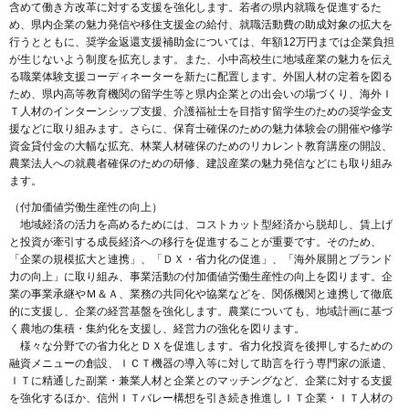
含めて働き方改革に対する支援を強化します。若者の県内就職を促進するた
め、県内企業の魅力発信や移住支援金の給付、就職活動費の助成対象の拡大を
行うとともに、奨学金返還支援補助金については、年額12万円までは企業負担
が生じないよう制度を拡充します。また、小中高校生に地域産業の魅力を伝え
る職業体験支援コーディネーターを新たに配置します。外国人材の定着を図る
ため、県内高等教育機関の留学生等と県内企業との出会いの場づくり、海外Ｉ
Ｔ人材のインターンシップ支援、介護福祉士を目指す留学生のための奨学金支
援などに取り組みます。さらに、保育士確保のための魅力体験会の開催や修学
資金貸付金の大幅な拡充、林業人材確保のためのリカレント教育講座の開設、
農業法人への就農者確保のための研修、建設産業の魅力発信などにも取り組み
ます。
（付加価値労働生産性の向上）
地域経済の活力を高めるためには、コストカット型経済から脱却し、賃上げ
と投資が牽引する成長経済への移行を促進することが重要です。そのため、
「企業の規模拡大と連携」、「ＤＸ・省力化の促進」、「海外展開とブランド
力の向上」に取り組み、事業活動の付加価値労働生産性の向上を図ります。企
業の事業承継やＭ＆Ａ、業務の共同化や協業などを、関係機関と連携して徹底
的に支援し、企業の経営基盤を強化します。農業についても、地域計画に基づ
く農地の集積・集約化を支援し、経営力の強化を図ります。
様々な分野での省力化とＤＸを促進します。省力化投資を後押しするための
融資メニューの創設、ＩＣＴ機器の導入等に対して助言を行う専門家の派遣、
ＩＴに精通した副業・兼業人材と企業とのマッチングなど、企業に対する支援
を強化するほか、信州ＩＴバレー構想を引き続き推進しＩＴ企業・ＩＴ人材の