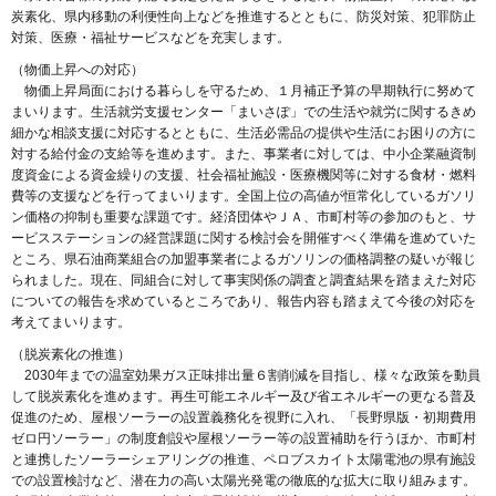
炭素化、県内移動の利便性向上などを推進するとともに、防災対策、犯罪防止
対策、医療・福祉サービスなどを充実します。
（物価上昇への対応）
物価上昇局面における暮らしを守るため、１月補正予算の早期執行に努めて
まいります。生活就労支援センター「まいさぽ」での生活や就労に関するきめ
細かな相談支援に対応するとともに、生活必需品の提供や生活にお困りの方に
対する給付金の支給等を進めます。また、事業者に対しては、中小企業融資制
度資金による資金繰りの支援、社会福祉施設・医療機関等に対する食材・燃料
費等の支援などを行ってまいります。全国上位の高値が恒常化しているガソリ
ン価格の抑制も重要な課題です。経済団体やＪＡ、市町村等の参加のもと、サ
ービスステーションの経営課題に関する検討会を開催すべく準備を進めていた
ところ、県石油商業組合の加盟事業者によるガソリンの価格調整の疑いが報じ
られました。現在、同組合に対して事実関係の調査と調査結果を踏まえた対応
についての報告を求めているところであり、報告内容も踏まえて今後の対応を
考えてまいります。
（脱炭素化の推進）
2030年までの温室効果ガス正味排出量６割削減を目指し、様々な政策を動員
して脱炭素化を進めます。再生可能エネルギー及び省エネルギーの更なる普及
促進のため、屋根ソーラーの設置義務化を視野に入れ、「長野県版・初期費用
ゼロ円ソーラー」の制度創設や屋根ソーラー等の設置補助を行うほか、市町村
と連携したソーラーシェアリングの推進、ペロブスカイト太陽電池の県有施設
での設置検討など、潜在力の高い太陽光発電の徹底的な拡大に取り組みます。