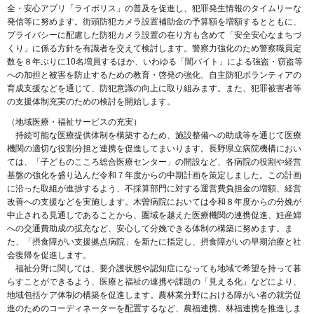
全・安心アプリ「ライポリス」の普及を促進し、犯罪発生情報のタイムリーな
発信等に努めます。街頭防犯カメラ設置補助金の予算額を増額するとともに、
プライバシーに配慮した防犯カメラ設置の在り方も含めて「安全安心なまちづ
くり」に係る方針を有識者を交えて検討します。警察力強化のため警察職員定
数を８年ぶりに10名増員するほか、いわゆる「闇バイト」による強盗・窃盗等
への加担と被害を防止するための教育・啓発の強化、自主防犯ボランティアの
育成支援などを通じて、防犯意識の向上に取り組みます。また、犯罪被害者等
の支援体制充実のための検討を開始します。
（地域医療・福祉サービスの充実）
持続可能な医療提供体制を構築するため、施設整備への助成等を通じて医療
機関の適切な役割分担と連携を促進してまいります。長野県立病院機構におい
ては、「子どものこころ総合医療センター」の開設など、各病院の役割や経営
基盤の強化を盛り込んだ令和７年度からの中期計画を策定しました。この計画
に沿った取組が進捗するよう、不採算部門に対する運営費負担金の増額、経営
改善への支援などを実施します。木曽病院においては令和８年度からの分娩が
中止される見通しであることから、圏域を越えた医療機関の連携促進、妊産婦
への交通費助成の拡充など、安心して分娩できる体制の構築に努めます。ま
た、「摂食障がい支援拠点病院」を新たに指定し、摂食障がいの早期治療と社
会復帰を促進します。
福祉分野に関しては、要介護状態や認知症になっても地域で希望を持って暮
らすことができるよう、医療と福祉の連携や課題の「見える化」などにより、
地域包括ケア体制の構築を促進します。農林業分野における障がい者の就労促
進のためのコーディネーターを配置するなど、農福連携、林福連携を推進しま