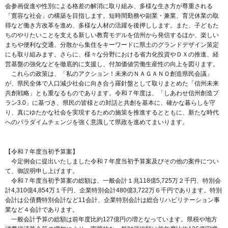
会参画促進や性別による格差の解消に取り組み、多様な生き方が尊重される
「寛容な社会」の構築を目指します。短時間勤務や副業・兼業、育児休業の取
得など働き方改革を進め、多様な人材の活躍を後押しします。また、子どもた
ちのやりたいことを支える新しい教育モデルを信州から発信するほか、楽しい
まちや便利な交通、分散から集住をキーワードに県土のグランドデザイン策定
にも取り組みます。さらに、様々な分野における省力化投資やＤＸの推進、経
営基盤の強化などを徹底的に支援し、付加価値労働生産性の向上を図ります。
これらの政策は、「私のアクション！未来のＮＡＧＡＮＯ創造県民会議」
が、県民全体で人口減少社会に向き合う羅針盤として取りまとめた「信州未来
共創戦略」とも重なるものであります。令和７年度は、「しあわせ信州創造プ
ラン3.0」に基づき、県民の皆様との対話と共創を基本に、確かな暮らしを守
り、真にゆたかな社会を実現するための施策を推進するとともに、新たな時代
へのパラダイムチェンジを強く意識して県政を進めてまいります。
【令和７年度当初予算案】
今定例会に提出いたしました令和７年度当初予算案及びその他の案件につい
て、御説明申し上げます。
令和７年度当初予算案の総額は、一般会計１兆118億5,725万２千円、特別会
計4,310億4,854万１千円、企業特別会計480億3,722万６千円であります。特別
会計は公債費特別会計など11会計、企業特別会計は総合リハビリテーション事
業など４会計であります。
一般会計予算の総額は前年度比約127億円の増となっています。県税や地方