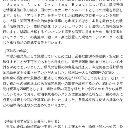
「Ｊａｐａｎ Ａｌｐｓ Ｃｙｃｌｉｎｇ Ｒｏａｄ」については、環境整備
と情報発信に取り組み、国のナショナルサイクルルートとしての指定を目指し
ます。また、「アウトドア」をテーマとした戦略的なプロモーションを展開
し、大阪・関西万博の自治体参加催事にも出展するほか、本県を舞台とした映
画「名探偵コナン 隻眼の残像（フラッシュバック）」と連携した情報発信を
行います。堅調に推移するインバウンド需要を着実に捉えるため、旅行業者向
けモニターツアーの実施や、独・米・豪に設置した現地コーディネーターを通
じた旅行商品の造成支援等を行います。
（宿泊税の創設）
本県が観光県として飛躍していくためには、必要な財源を持続的・安定的に
確保することが不可欠であるとの考えから、観光振興財源の在り方について検
討を深めてまいりました。県民の皆様の御意見も踏まえ、今定例会に長野県宿
泊税条例案を提出させていただきました。税率は一人１泊300円の定額とし、
低料金の宿泊者の負担感に配慮して免税点を6,000円としております。なお、コ
ロナ禍からの回復途上にある観光産業への影響を緩和するため、施行から３年
間は税率を200円とします。総務大臣の同意を経た上で令和８年６月から施行
したいと考えており、宿泊事業者のシステム改修支援や広報など、税の導入に
必要な経費を今回の予算案に計上いたしました。条例成立後は使途の具体化な
どの諸準備を速やかに進めてまいります。
【持続可能で安定した暮らしを守る】
県民の皆様の持続可能で安定した暮らしを守るため、物価上昇への対応、脱