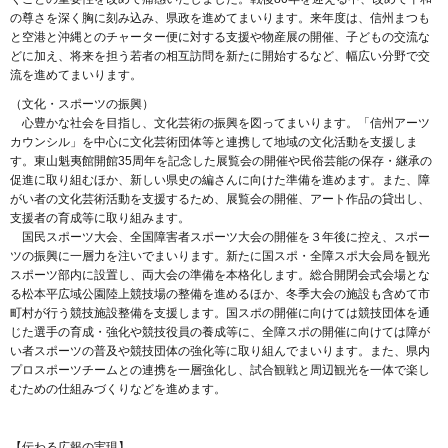
の尊さを深く胸に刻み込み、県政を進めてまいります。来年度は、信州まつも
と空港と沖縄とのチャーター便に対する支援や物産展の開催、子どもの交流な
どに加え、将来を担う若者の相互訪問を新たに開始するなど、幅広い分野で交
流を進めてまいります。
（文化・スポーツの振興）
心豊かな社会を目指し、文化芸術の振興を図ってまいります。「信州アーツ
カウンシル」を中心に文化芸術団体等と連携して地域の文化活動を支援しま
す。東山魁夷館開館35周年を記念した展覧会の開催や民俗芸能の保存・継承の
促進に取り組むほか、新しい県史の編さんに向けた準備を進めます。また、障
がい者の文化芸術活動を支援するため、展覧会の開催、アート作品の貸出し、
支援者の育成等に取り組みます。
国民スポーツ大会、全国障害者スポーツ大会の開催を３年後に控え、スポー
ツの振興に一層力を注いでまいります。新たに国スポ・全障スポ大会局を観光
スポーツ部内に設置し、両大会の準備を本格化します。総合開閉会式会場とな
る松本平広域公園陸上競技場の整備を進めるほか、冬季大会の施設も含めて市
町村が行う競技施設整備を支援します。国スポの開催に向けては競技団体を通
じた選手の育成・強化や競技役員の養成等に、全障スポの開催に向けては障が
い者スポーツの普及や競技団体の強化等に取り組んでまいります。また、県内
プロスポーツチームとの連携を一層強化し、試合観戦と周辺観光を一体で楽し
むための仕組みづくりなどを進めます。
【伝わる広報の実現】