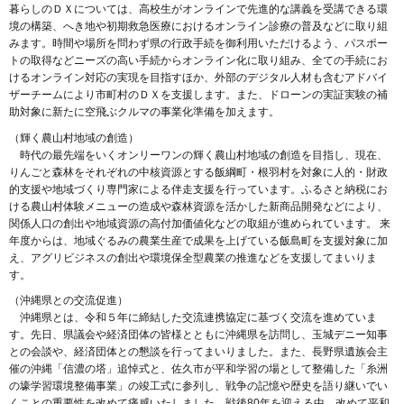
暮らしのＤＸについては、高校生がオンラインで先進的な講義を受講できる環
境の構築、へき地や初期救急医療におけるオンライン診療の普及などに取り組
みます。時間や場所を問わず県の行政手続を御利用いただけるよう、パスポー
トの取得などニーズの高い手続からオンライン化に取り組み、全ての手続にお
けるオンライン対応の実現を目指すほか、外部のデジタル人材も含むアドバイ
ザーチームにより市町村のＤＸを支援します。また、ドローンの実証実験の補
助対象に新たに空飛ぶクルマの事業化準備を加えます。
（輝く農山村地域の創造）
時代の最先端をいくオンリーワンの輝く農山村地域の創造を目指し、現在、
りんごと森林をそれぞれの中核資源とする飯綱町・根羽村を対象に人的・財政
的支援や地域づくり専門家による伴走支援を行っています。ふるさと納税にお
ける農山村体験メニューの造成や森林資源を活かした新商品開発などにより、
関係人口の創出や地域資源の高付加価値化などの取組が進められています。 来
年度からは、地域ぐるみの農業生産で成果を上げている飯島町を支援対象に加
え、アグリビジネスの創出や環境保全型農業の推進などを支援してまいりま
す。
（沖縄県との交流促進）
沖縄県とは、令和５年に締結した交流連携協定に基づく交流を進めていま
す。先日、県議会や経済団体の皆様とともに沖縄県を訪問し、玉城デニー知事
との会談や、経済団体との懇談を行ってまいりました。また、長野県遺族会主
催の沖縄「信濃の塔」追悼式と、佐久市が平和学習の場として整備した「糸洲
の壕学習環境整備事業」の竣工式に参列し、戦争の記憶や歴史を語り継いでい
くことの重要性を改めて痛感いたしました。戦後80年を迎える中、改めて平和