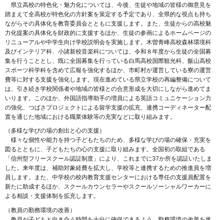
県立高校の特色化・魅力化については、今後、生徒や地域の皆様の御意見を
踏まえて全高校が特色化の方針案を策定する予定であり、全県的な視点も持ち
ながらその具体化を教育委員会とともに支援します。また、生徒からの高校魅
力化提案の具体化を財政的に支援するほか、生徒の参画によるホームページの
リニューアルや中学生向け学校説明会を実施します。木曽青峰高校森林環境科
及びインテリア科、小諸新校音楽科については、令和８年度から生徒の全国募
集を行うこととし、既に全国募集を行っている白馬高校国際観光科、飯山高校
スポーツ科学科を含めて広報を強化するほか、市町村が運営している寮の運営
費等に対する支援を強化します。現在進めている県立学校の再編整備について
は、引き続き学校関係者や地域の皆様との合意形成を大切にしながら進めてま
いります。このほか、外国語指導助手の増員による英語コミュニケーション力
の強化、つばさプロジェクトによる留学支援の拡充、連携コーディネーター配
置を通じた地域における職業体験等の充実などに取り組みます。
（多様な学びの場の創出と心の支援）
様々な個性や能力を持つ子どもたちのため、多様な学びの場の確保・充実を
図るとともに、子どもたちの心の支援に取り組みます。全国初の取組である
「信州型フリースクール認証制度」により、これまでに37か所を認証いたしま
した。来年度は、補助対象経費を拡大し、学校等と連携するための推進員を増
員します。また、中学校の校内教育支援センターにおける専任の支援員配置を
新たに助成するほか、スクールカウンセラーやスクールソーシャルワーカーに
よる相談・支援体制を拡充します。
（教員の勤務環境の改善）
教員が子どもと向き合う時間を十分に確保できるよう、勤務環境の改善を進