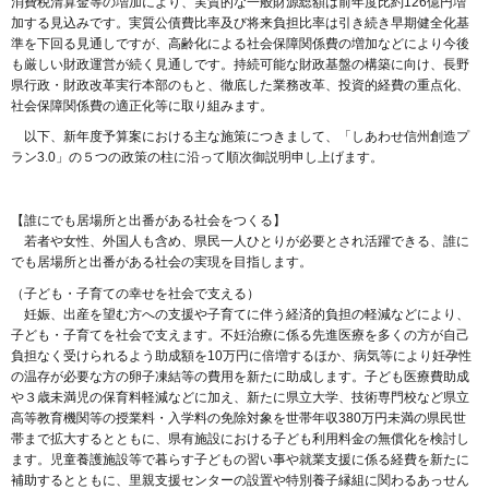
消費税清算金等の増加により、実質的な一般財源総額は前年度比約126億円増
加する見込みです。実質公債費比率及び将来負担比率は引き続き早期健全化基
準を下回る見通しですが、高齢化による社会保障関係費の増加などにより今後
も厳しい財政運営が続く見通しです。持続可能な財政基盤の構築に向け、長野
県行政・財政改革実行本部のもと、徹底した業務改革、投資的経費の重点化、
社会保障関係費の適正化等に取り組みます。
以下、新年度予算案における主な施策につきまして、「しあわせ信州創造プ
ラン3.0」の５つの政策の柱に沿って順次御説明申し上げます。
【誰にでも居場所と出番がある社会をつくる】
若者や女性、外国人も含め、県民一人ひとりが必要とされ活躍できる、誰に
でも居場所と出番がある社会の実現を目指します。
（子ども・子育ての幸せを社会で支える）
妊娠、出産を望む方への支援や子育てに伴う経済的負担の軽減などにより、
子ども・子育てを社会で支えます。不妊治療に係る先進医療を多くの方が自己
負担なく受けられるよう助成額を10万円に倍増するほか、病気等により妊孕性
の温存が必要な方の卵子凍結等の費用を新たに助成します。子ども医療費助成
や３歳未満児の保育料軽減などに加え、新たに県立大学、技術専門校など県立
高等教育機関等の授業料・入学料の免除対象を世帯年収380万円未満の県民世
帯まで拡大するとともに、県有施設における子ども利用料金の無償化を検討し
ます。児童養護施設等で暮らす子どもの習い事や就業支援に係る経費を新たに
補助するとともに、里親支援センターの設置や特別養子縁組に関わるあっせん