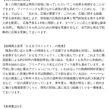
多くの県の施策は県民の皆様に知っていただいてこそ効果を発揮することが
できます。フィードバックを受けながら政策の質を高めていくためにも、「伝
える」ではなく、「伝わる」広報が重要です。このため、広報に関する組織、
予算を抜本的に強化します。部長級の広報担当参事と専門的知見を有する外部
人材を配置し、広報予算を1.6倍に増額します。ターゲットに応じた最適な媒体
を活用し、職員のスキル向上のための研修を実施するなど、全庁的な視点で戦
略的に広報を実施してまいります。
【組織風土改革「かえるプロジェクト」の推進】
職員が高い志と仕事への情熱をもって活躍できる県組織を目指し、組織風土
を改善するための「かえるプロジェクト」に取り組んでいます。これまでに職
員提案による約230件の業務効率化に取り組み、生成ＡＩも先月から本格的に
活用を始めたほか、フリーアドレス化などのオフィス改革も進めています。全
庁的に取り組む重点アクションについても、いわゆるレクの勤務時間外実施ゼ
ロを達成した所属が昨年８月以降継続して９割を超えているほか、ペーパーレ
ス化の推進により昨年４月から12月の資料等の印刷枚数が前年比約３割減少す
るなど、一定の成果が上がっています。来年度も、職員が明るく楽しく前向き
に働ける職場環境づくりと、県民の皆様に真に役立つ組織づくりを一層推進し
てまいります。
【条例案ほか】