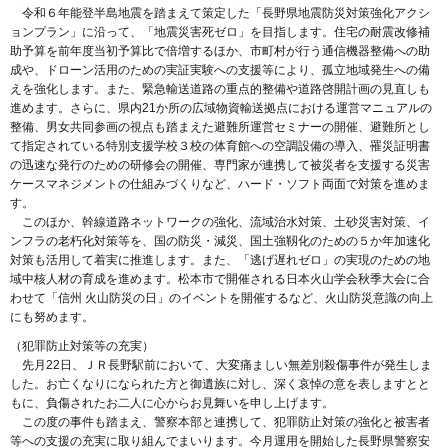
令和６年能登半島地震を踏まえて策定した「長野県地震防災対策強化アクシ
ョンプラン」に沿って、「地震災害死ゼロ」を目指します。住宅の耐震改修補
助予算を前年度当初予算比で倍増するほか、市町村が行う通信機器整備への助
成や、ドローン活用のための実証実験への支援等により、孤立地域発生への備
えを強化します。また、緊急輸送道路の重点的整備や道路啓開計画の見直しも
進めます。さらに、県内21か所の広域物資輸送拠点における運営マニュアルの
整備、男女共同参画の視点も踏まえた避難所運営セミナーの開催、避難所とし
て指定されている特別支援学校３校の体育館への空調設備の導入、罹災証明書
の迅速な発行のための研修会の開催、専門家が連携して被災者を支援する災害
ケースマネジメントの仕組みづくりなど、ハード・ソフト両面で対策を進めま
す。
このほか、幹線道路ネットワークの強化、流域治水対策、土砂災害対策、イ
ンフラの老朽化対策等を、国の防災・減災、国土強靱化のための５か年加速化
対策も活用して着実に推進します。また、「逃げ遅れゼロ」の実現のための地
域中核人材の育成を進めます。松本市で開催される日本火山学会秋季大会に合
わせて「信州 火山防災の日」のイベントを開催するなど、火山防災意識の向上
にも努めます。
（犯罪防止対策等の充実）
先月22日、ＪＲ長野駅前において、大変痛ましい無差別殺傷事件が発生しま
した。お亡くなりになられた方と御遺族に対し、深く哀悼の意を表しますとと
もに、負傷されたお二人に心からお見舞いを申し上げます。
この度の事件も踏まえ、警察本部と連携して、犯罪防止対策の強化と被害者
等への支援の充実に取り組んでまいります。今月運用を開始した長野県警察安