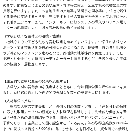
めます。病気などによる欠員や産休・育休等に備え、公立学校の代替教員の増
員等を行います。また、へき地手当の支給率を近隣県と同水準に、任地で居住
する場合に支給するへき地手当に準ずる手当の支給率を全国トップ水準にそれ
ぞれ引き上げます。また、インターネット出願システムの導入やパソコン用モ
ニターの配備等により、県立高校教員の負担を軽減します。
（学校と様々な主体との連携・協働）
地域ぐるみで子どもたちを育む取組を進めてまいります。中学生の多様なス
ポーツ・文化芸術活動を持続可能なものにするため、指導者・協力者と地域ク
ラブ等とのマッチングを進めるなど、部活動の地域移行を促進します。また、
学校と社会をつなぐ連携コーディネーターを増員するなど、学校と様々な主体
との協働を一層推進します。
【創造的で強靱な産業の発展を支援する】
多様な人材の労働参加を促進するとともに、付加価値労働生産性の向上を支
援し、新時代に適応した創造的で強靱な産業への発展を目指します。
（人材確保の推進）
「多様な人材の労働参加」と「外国人材の誘致・定着」、「産業分野の特性
に応じた取組」の３つの観点から人材確保を推進します。先進的な働き方を普
及させるための県独自認証である「職場いきいきアドバンスカンパニー」や、
子育てサポート企業として国が認定する「くるみん」等の取得企業数を2030年
までに現状の３倍超の2,000社に増加させることを目標とし、資金面での優遇も