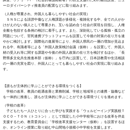
調査、ケアリーバー（社会的養護経験者）の自立支援のための拠点設置、ニュ
ーロダイバーシティ推進員の配置などに取り組みます。
（人権が尊重され、外国人も暮らしやすい社会の実現）
ＳＮＳによる誹謗中傷など人権課題が多様化・複雑化する中、全ての人がか
けがえのない個人として尊重され、互いを認め合う社会の実現を目指し、人権
全般を包括する条例の検討に着手します。また、深刻化している孤独・孤立の
問題について、官民連携プラットフォームを設置して今後の対策の在り方を速
やかに検討します。国際化の進展等により、外国人県民の一層の増加が見込ま
れる中、有識者等による「外国人政策検討会議（仮称）」を設置して、外国人
材の受入れ等に関する課題や今後の外国人政策の在り方を検討するほか、「長
野県多文化共生推進本部（仮称）」を庁内に設置して、日本語教育や生活相談
の一層の充実を図り、外国人にとっても暮らしやすい社会の実現に取り組みま
す。
【誰もが主体的に学ぶことができる環境をつくる】
学校の改革、教員の処遇改善と業務削減、学校と地域等との連携・協働など
を一体的に推進し、誰もが主体的に学ぶことができる環境づくりを進めます。
（学校の改革）
子どもたち一人ひとりに合った学びを実践する「ウェルビーイング実践校Ｔ
ＯＣＯ－ＴＯＮ（トコトン）」として指定した小中学校等における改革を伴走
支援するため、教育委員会に「学校改革支援センター（仮称）」を設置するほ
か、オンライン授業に取り組む中山間地小規模小中学校を支援します。