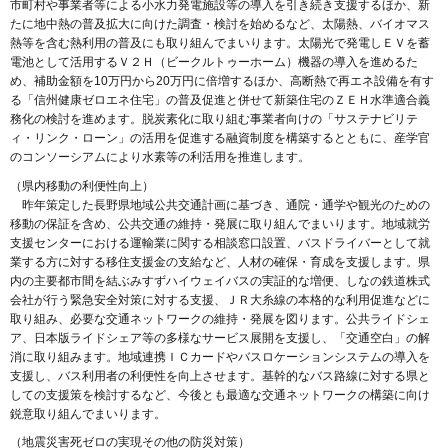
市町村や事業者等による小水力発電施設等の導入を引き続き支援するほか、新
たに地中熱の普及拡大に向けた調査・検討を始めるなど、太陽熱、バイオマス
熱等を含む熱利用の普及にも取り組んでまいります。太陽光で発電しＥＶを蓄
電池として活用するＶ２Ｈ（ビークルトゥーホーム）機器の導入を進めるた
め、補助金額を10万円から20万円に倍増するほか、高断熱で再エネ設備を有す
る「信州健康ゼロエネ住宅」の普及促進と併せて新築住宅のＺＥＨ水準適合義
務化の検討を進めます。脱炭素化に取り組む事業者向けの「サステナビリテ
ィ・リンク・ローン」の活用を促進する融資制度を構築するとともに、産学官
のコンソーシアムにより水素等の利活用を推進します。
（県内移動の利便性向上）
昨年策定した長野県地域公共交通計画に基づき、通院・通学や観光のための
移動の保証を含め、公共交通の維持・発展に取り組んでまいります。地域就労
支援センターにおける運輸業に関する相談窓口設置、バスドライバーとして就
業する方に対する移住支援金の支給など、人材の確保・育成を支援します。県
内の主要都市間を結ぶみすずハイウェイバスの実証的な増便、しなの鉄道株式
会社が行う緊急安全対策に対する支援、ＪＲ大糸線の本格的な利用促進などに
取り組み、必要な交通ネットワークの維持・発展を図ります。公共ライドシェ
ア、日本版ライドシェア等の多様なサービス展開を支援し、「交通空白」の解
消に取り組みます。地域連携ＩＣカードやバスロケーションシステムの導入を
支援し、バス利用者の利便性を向上させます。基幹的なバス路線に対する県と
しての支援策を検討するなど、今後とも最適な交通ネットワークの構築に向け
鋭意取り組んでまいります。
（地震災害死ゼロの実現その他の防災対策）