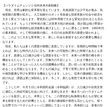
【パラダイムチェンジと信州未来共創戦略】
現在、世界は劇的な変革期を迎えています。先進諸国では少子化が進み、気
候変動の影響が拡大し、人工知能やロボット等急速な技術革新が社会や経済を
大きく変えつつあります。歴史的には80年周期で大きな変化が訪れるとも言わ
れています。ちょうど80年前の第二次世界大戦の終結後、我が国は焼け野原か
ら立ち上がり奇跡的な経済復興を遂げました。さらに遡ること80年、1860年代
の幕末動乱、そして明治維新の後に、今日の社会制度等の基礎が築かれまし
た。このように大きな変革期こそ、新しい社会を創造するための重要な機会と
なります。
現在、私たちは多くの課題や困難に直面していますが、長期的な時間軸で考
えれば、新たな時代の入口に立ち、未来への可能性に満ちた時期であるとも言
えます。急激な人口減少は様々な課題を生む一方で、未来への希望の種を蒔く
機会をもたらしてくれています。労働力の不足により、これまで働きたくとも
働くことができなかった人たちの活躍機会が増え、思い切った省力化投資を進
めることも可能となります。子どもの減少は、子育て世帯に対する手厚い支援
や個別最適な学びを実現する機会となります。しかし、従来の価値観に囚われ
続ければ、課題は更に深刻化します。今こそ、新たな発想で未来を切り拓く時
です。
こうした中、今月５日に令和国民会議（令和臨調）が、人口減少や自然災害
に適応した持続可能な社会に向けて、多様な生き方・働き方へのパラダイムチ
ェンジを提言しました。本県としても、この歴史的な転換期を私たちが望む未
来を創造するための好機ととらえ、若者の価値観や発想も活かしながら、様々
な分野でのパラダイムチェンジに挑戦してまいります。具体的には、若者の社