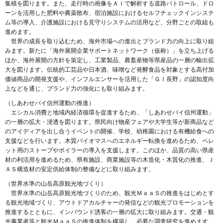
集積を図ります。また、走行時の画像をＡＩで解析する道路パトロール、ドロ
ーンを活用した肥料や農薬散布、宿泊施設におけるセルフチェックインシステ
ム等の導入、介護施設における見守りシステムの活用など、分野ごとの取組も
進めます。
世界の成長を取り込むため、海外市場への進出とブランド力の向上に取り組
みます。新たに「海外展開企業サポートネットワーク（仮称）」を立ち上げる
ほか、海外展開の方針を策定し、工業製品、農畜産物等県産品の一層の輸出拡
大を図ります。伝統的工芸品や日本酒、味噌など発酵食品を対象とする高付加
価値商品の開発支援や、インフルエンサーを活用した「ＧＩ長野」の認知度向
上などを通じ、ブランド力の強化にも取り組みます。
（しあわせバイ信州運動の推進）
エシカル消費と地域内経済循環を促進するため、「しあわせバイ信州運動」
の一層の拡大・浸透を図ります。県民向け物産フェアや大学生等が新商品など
のアイディアを出し合うイベントの開催、学校、幼稚園における有機給食への
支援などを行います。木質バイオマスへのエネルギー転換を進めるため、ペレ
ット用のストーブやボイラーの導入を支援します。このほか、品質の高い県産
材の利活用を進めるため、県有施設、商業施設等の木造化・木質化の推進、Ｊ
ＡＳ構造材の安定供給体制の整備などに取り組みます。
（世界水準の山岳高原観光地づくり）
世界水準の山岳高原観光地づくりのため、観光ＭａａＳの推進をはじめとす
る観光地域づくり、アウトドアカルチャーの発信などの観光プロモーションを
推進するとともに、インバウンド誘客の一層の拡大に取り組みます。交通・観
光事業者等と観光ＭａａＳの推進体制を構築し、必要な調査研究を進めます。