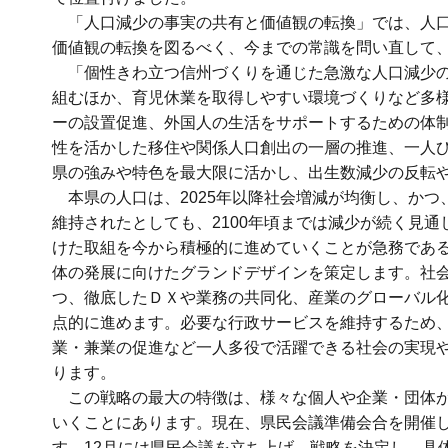
「人口減少の事実の共有と価値観の転換」では、人口
価値観の転換を図るべく、今までの常識を問い直して
「個性きわ立つ信州づくりを通じた急激な人口減少の
組むほか、育児休業を取得しやすい環境づくりなど多
ーの設置促進、外国人の生活をサポートするための体
性を活かした移住や関係人口創出の一層の推進、一人
県の強みや特色を最大限に活かし、出生数減少の反転
本県の人口は、2025年以降社会増減が均衡し、かつ、
維持されたとしても、2100年頃までは減少が続く見
けた取組を今から積極的に進めていくことが急務であ
体の発展に向けたグランドデザインを策定します。社
つ、徹底したＤＸや業務の共同化、産業のグローバル
点的に進めます。必要な行政サービスを維持するため
業・兼業の促進など一人多役で活躍できる社会の実現
ります。
この戦略の最大の特徴は、様々な個人や企業・団体が
いくことにあります。現在、県民会議準備会合を開催
す。12月には県民会議を立ち上げ、戦略を決定し、具