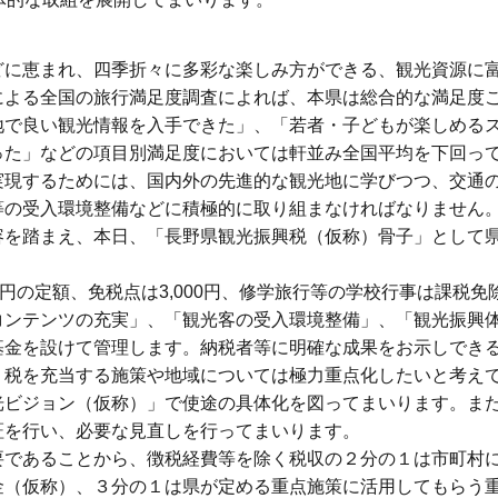
に恵まれ、四季折々に多彩な楽しみ方ができる、観光資源に
よる全国の旅行満足度調査によれば、本県は総合的な満足度こ
地で良い観光情報を入手できた」、「若者・子どもが楽しめる
った」などの項目別満足度においては軒並み全国平均を下回っ
実現するためには、国内外の先進的な観光地に学びつつ、交通
等の受入環境整備などに積極的に取り組まなければなりません
容を踏まえ、本日、「長野県観光振興税（仮称）骨子」として
円の定額、免税点は3,000円、修学旅行等の学校行事は課税免
コンテンツの充実」、「観光客の受入環境整備」、「観光振興
基金を設けて管理します。納税者等に明確な成果をお示しでき
、税を充当する施策や地域については極力重点化したいと考え
光ビジョン（仮称）」で使途の具体化を図ってまいります。ま
証を行い、必要な見直しを行ってまいります。
であることから、徴税経費等を除く税収の２分の１は市町村
金（仮称）、３分の１は県が定める重点施策に活用してもらう