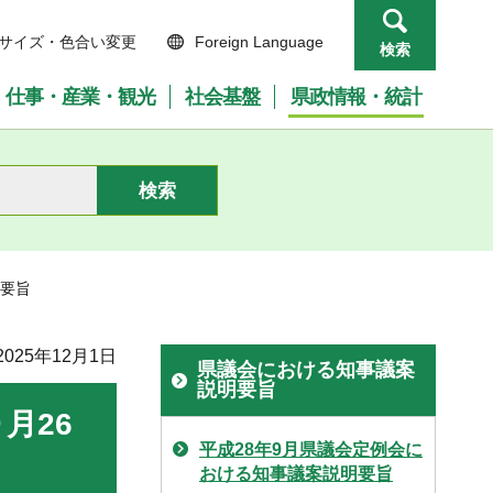
サイズ・色合い変更
Foreign Language
検索
仕事・産業・観光
社会基盤
県政情報・統計
明要旨
025年12月1日
県議会における知事議案
説明要旨
月26
平成28年9月県議会定例会に
おける知事議案説明要旨