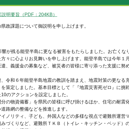
明要旨（PDF：204KB）
の県政課題について御説明を申し上げます。
影響が残る能登半島に更なる被害をもたらしました。お亡くな
た方々に心よりお見舞いを申し上げます。能登半島では今年１
派遣、義援金の募集など、被災者の皆様に寄り添った支援に努
、令和６年能登半島地震の教訓を踏まえ、地震対策の更なる
」を策定しました。基本目標として「『地震災害死ゼロ』に挑
10のアクションを設定しました。
分の物資備蓄」を県民の皆様に呼び掛けるほか、住宅の耐震
い道路網の整備などを推進します。
イノリティ、子ども、外国人などの多様な視点で避難所運営
組みづくりなど、避難所ＴＫＢ（トイレ・キッチン・ベッド）