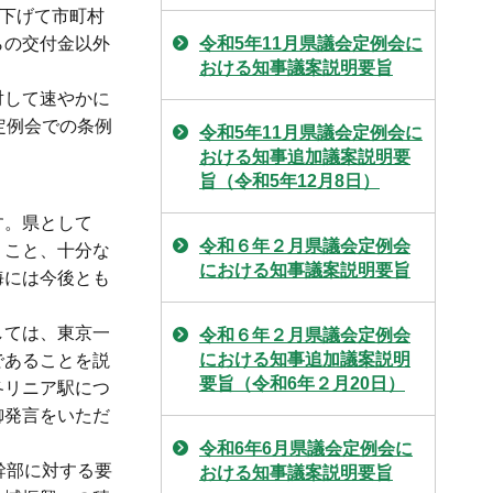
き下げて市町村
らの交付金以外
令和5年11月県議会定例会に
おける知事議案説明要旨
対して速やかに
定例会での条例
令和5年11月県議会定例会に
おける知事追加議案説明要
旨（令和5年12月8日）
す。県として
令和６年２月県議会定例会
うこと、十分な
における知事議案説明要旨
海には今後とも
しては、東京一
令和６年２月県議会定例会
における知事追加議案説明
であることを説
要旨（令和6年２月20日）
各リニア駅につ
御発言をいただ
令和6年6月県議会定例会に
幹部に対する要
おける知事議案説明要旨