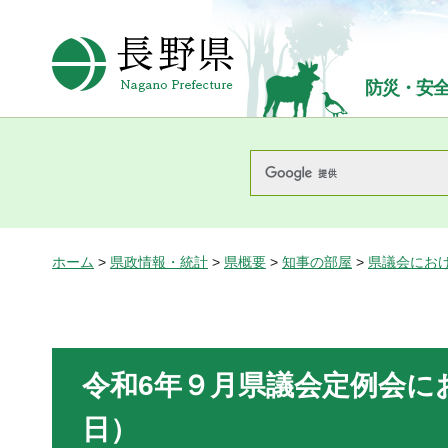
長野県Nagano Prefecture
防災・安
ホーム
>
県政情報・統計
>
県概要
>
知事の部屋
>
県議会にお
令和6年９月県議会定例会に
日）