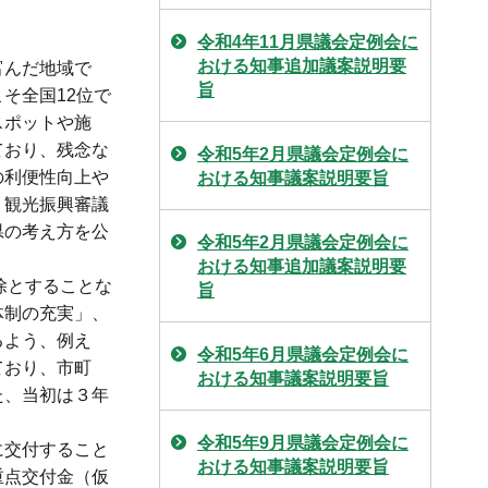
令和4年11月県議会定例会に
おける知事追加議案説明要
富んだ地域で
旨
そ全国12位で
スポットや施
ており、残念な
令和5年2月県議会定例会に
の利便性向上や
おける知事議案説明要旨
。観光振興審議
県の考え方を公
令和5年2月県議会定例会に
おける知事追加議案説明要
除とすることな
旨
体制の充実」、
るよう、例え
令和5年6月県議会定例会に
ており、市町
おける知事議案説明要旨
た、当初は３年
令和5年9月県議会定例会に
に交付すること
おける知事議案説明要旨
重点交付金（仮