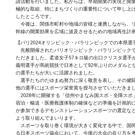
請活動を行いました。私からは、早期開業の実現と開
極的な取組、特にまちづくりの重要性について申し上
したところです。
今後は、関係市町村や地域の皆様と連携しながら、リ
幹線の開業効果を広域に波及させるための地域再生計
【パリ2024オリンピック・パラリンピックでの本県選
先般開催されたパリオリンピック・パラリンピックで
ただきました。柔道女子57キロ級の出口クリスタ選手
義明選手が馬術競技で日本として92年ぶりのメダルと
の選手たちが大いに活躍されました。
選手たちのたゆまぬ努力に深く敬意を表し、その健闘
他の選手にはスポーツ栄誉賞を授与させていただきま
2028年に開催する「信州やまなみ国スポ・全障スポ
宿泊・輸送・医療救護体制の確保などの準備を計画的
が参加できるデモンストレーションスポーツの選定な
よう取り組んでまいります。
スポーツを取り巻く環境が大きく変化する中で、国民
る日本スポーツ協会において、今後の大会の在り方を