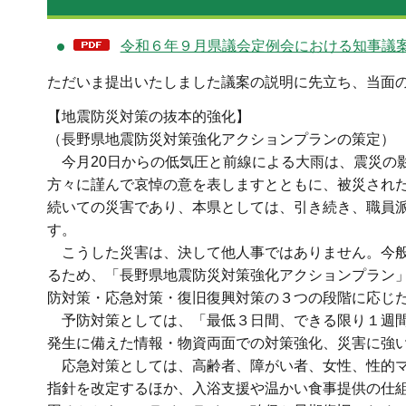
令和６年９月県議会定例会における知事議案説
ただいま提出いたしました議案の説明に先立ち、当面
【地震防災対策の抜本的強化】
（長野県地震防災対策強化アクションプランの策定）
今月20日からの低気圧と前線による大雨は、震災の
方々に謹んで哀悼の意を表しますとともに、被災され
続いての災害であり、本県としては、引き続き、職員
す。
こうした災害は、決して他人事ではありません。今般
るため、「長野県地震防災対策強化アクションプラン
防対策・応急対策・復旧復興対策の３つの段階に応じた
予防対策としては、「最低３日間、できる限り１週間
発生に備えた情報・物資両面での対策強化、災害に強
応急対策としては、高齢者、障がい者、女性、性的マ
指針を改定するほか、入浴支援や温かい食事提供の仕