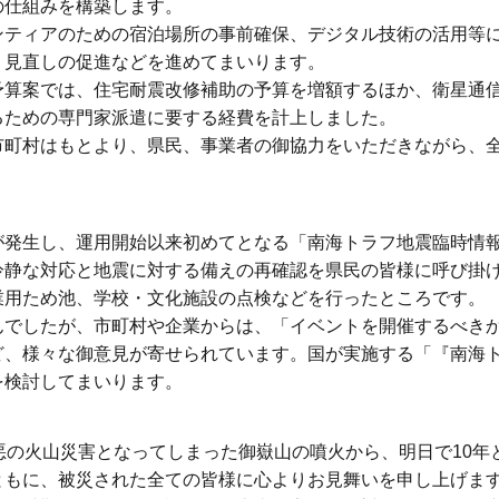
の仕組みを構築します。
ティアのための宿泊場所の事前確保、デジタル技術の活用等
・見直しの促進などを進めてまいります。
算案では、住宅耐震改修補助の予算を増額するほか、衛星通
るための専門家派遣に要する経費を計上しました。
町村はもとより、県民、事業者の御協力をいただきながら、
発生し、運用開始以来初めてとなる「南海トラフ地震臨時情
冷静な対応と地震に対する備えの再確認を県民の皆様に呼び掛
業用ため池、学校・文化施設の点検などを行ったところです。
でしたが、市町村や企業からは、「イベントを開催するべき
ど、様々な御意見が寄せられています。国が実施する「『南海
を検討してまいります。
の火山災害となってしまった御嶽山の噴火から、明日で10年
ともに、被災された全ての皆様に心よりお見舞いを申し上げま