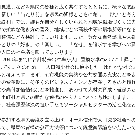
見通しなどを県民の皆様と広く共有するとともに、様々な取
、新しい「当たり前」を県民の皆様とともに創り上げたいと考
緩和」では、誰もが自分らしくいられる地域や職場づくりに
様で柔軟な働き方の普及、地域ごとの高校生等の居場所等にな
制整備などを検討してまいります。また、豊かな自然環境や大
ひとりの「好き」や「楽しい」、「なぜ」を追求する学びへの
や人口の社会増を図ってまいります。
2040年までに合計特殊出生率が人口置換水準の2.07に上昇
通しです。そのため、「人口減少社会に適応した『ゆたかな社会
ると考えます。まず、都市機能の集約や公共交通の充実などを
会の変革期にこそ多くのビジネスチャンスが存在するものと積
化や高付加価値化などを推進し、あわせて人材の育成・確保の
、市町村と県との新たな連携の在り方についても検討します。
や、社会課題解決の担い手たるソーシャルセクターの活性化な
参加する県民会議を立ち上げ、オール信州で人口減少社会へ
して、県民の皆様の参画方法等について鋭意御議論をいただい
体的な取組を展開してまいります。