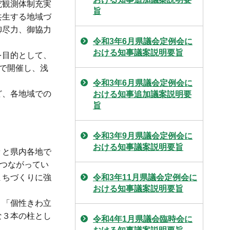
究観測体制充実
旨
共生する地域づ
御尽力、御協力
令和3年6月県議会定例会に
おける知事議案説明要旨
を目的として、
市で開催し、浅
令和3年6月県議会定例会に
ど、各地域での
おける知事追加議案説明要
旨
令和3年9月県議会定例会に
おける知事議案説明要旨
々と県内各地で
につながってい
まちづくりに強
令和3年11月県議会定例会に
おける知事議案説明要旨
、「個性きわ立
な３本の柱とし
令和4年1月県議会臨時会に