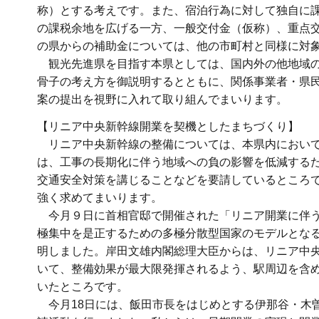
称）とする考えです。また、宿泊行為に対して独自に課
の課税余地を広げる一方、一般交付金（仮称）、重点
の県からの補助金については、他の市町村と同様に対
観光先進県を目指す本県としては、国内外の他地域の
骨子の考え方を御説明するとともに、関係事業者・県民
案の提出を視野に入れて取り組んでまいります。
【リニア中央新幹線開業を契機としたまちづくり】
リニア中央新幹線の整備については、本県内において
は、工事の長期化に伴う地域への負の影響を低減する
交通安全対策を講じることなどを要請しているところ
強く求めてまいります。
今月９日に首相官邸で開催された「リニア開業に伴う
極集中を是正するための多極分散型国家のモデルとな
明しました。岸田文雄内閣総理大臣からは、リニア中
いて、整備効果が最大限発揮されるよう、駅周辺を含
いたところです。
今月18日には、飯田市長をはじめとする伊那谷・木