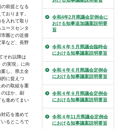
おける知事議案説明要旨
組の前提となる
えております。
令和4年2月県議会定例会に
力を入れて取り
おける知事追加議案説明要
るユースセンタ
旨
都市圏との近接
変革など、長野
令和４年５月県議会臨時会
における知事議案説明要旨
してそれ以降は
』の実現」に向
令和４年６月県議会定例会
勘案し、県土全
における知事議案説明要旨
極的に捉えつ
ための取組を重
このほか、副
令和４年９月県議会定例会
における知事議案説明要旨
ども進めてまい
の対応を進めて
令和４年11月県議会定例会
ているところで
における知事議案説明要旨