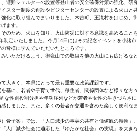
、避難シェルターの設置等登山者の安全確保対策の強化、研
マイスター制度の創設やビジターセンターの設置による火山と
・強化に取り組んでまいりました。木曽町、王滝村をはじめ、
上げます。
そのため、火山を知り、火山防災に対する意識を高めること
昨年制定いたしました。今月14日にはその記念イベントを小諸
者の皆様に学んでいただいたところです。
みいただけるよう、御嶽山での取組を他の火山にも広げるな
て大きく、本県にとって最も重要な政策課題です。
を基に、若者や子育て世代、移住者、関係団体など様々な方
定的な性別役割分担や年功序列などが若者や女性の生きづらさ
痛感しました。また、多くの若者が交通を含めた楽しく便利な
。
）骨子案」では、「人口減少の事実の共有と価値観の転換」
て「人口減少社会に適応した『ゆたかな社会』の実現」を大き