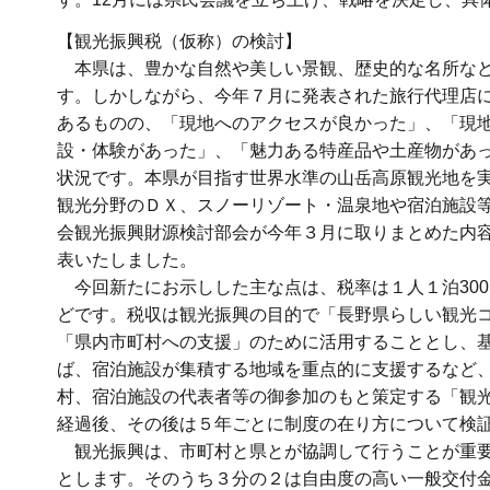
【観光振興税（仮称）の検討】
本県は、豊かな自然や美しい景観、歴史的な名所など
す。しかしながら、今年７月に発表された旅行代理店に
あるものの、「現地へのアクセスが良かった」、「現
設・体験があった」、「魅力ある特産品や土産物があ
状況です。本県が目指す世界水準の山岳高原観光地を
観光分野のＤＸ、スノーリゾート・温泉地や宿泊施設
会観光振興財源検討部会が今年３月に取りまとめた内
表いたしました。
今回新たにお示しした主な点は、税率は１人１泊300
どです。税収は観光振興の目的で「長野県らしい観光
「県内市町村への支援」のために活用することとし、
ば、宿泊施設が集積する地域を重点的に支援するなど
村、宿泊施設の代表者等の御参加のもと策定する「観
経過後、その後は５年ごとに制度の在り方について検
観光振興は、市町村と県とが協調して行うことが重要
とします。そのうち３分の２は自由度の高い一般交付