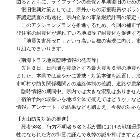
図るとともに、ライフラインの確保と早期復旧のため
復旧復興対策としては、県外からの応援職員やボラン
害認定調査の迅速化、県内企業の事業継続計画の策定
このアクションプランを推進するため、今回の補正予
び住宅の耐震化が遅れている地域等で耐震化を促進す
「地震災害死ゼロ」という高い目標の実現に向け、市
り組んでまいります。
（南海トラフ地震臨時情報の発表等）
先月８日、日向灘を震源とする最大震度６弱の地震が
ました。本県では速やかに警戒・対策本部を設置し、
市町村や防災関係機関との連絡体制の確認、道路や農
臨時情報の期間中、県内では大きな混乱はありません
「宿泊予約の取扱いを地域全体で揃えてはどうか」な
情報』アンケート」の結果なども踏まえ、今後の対応
【火山防災対策の推進】
死者58名、行方不明者５名と我が国における戦後最悪
牲になられた方の御霊に謹んで哀悼の誠を捧げますと