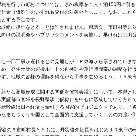
税を行う市町村については、県の税率を１人１泊150円に引
交付金（仮称）のいずれも交付の対象外とします。なお、これ
象とする予定です。
取組に後れをとることは許されません。県議会、市町村等に
向けの説明会やパブリックコメントを実施し、早ければ11月
も一部工事が遅れるとの見通しがＪＲ東海から示されていま
ため、発生土等の運搬ルートの再検討や運行時間帯の調整を行
です。地域の皆様の理解を得ながら工事を進めるよう、ＪＲ東
新たな圏域形成に関する関係府省等会議」において、本県と
る実証都市圏域を長野県駅（仮称）を中心に形成していく方針
央新幹線は日本経済を牽引する国家的プロジェクトであり、「
めたまちづくりを国として全面的に支援していく」との力強い
曽谷の６市町村長とともに、丹羽俊介社長をはじめＪＲ東海の