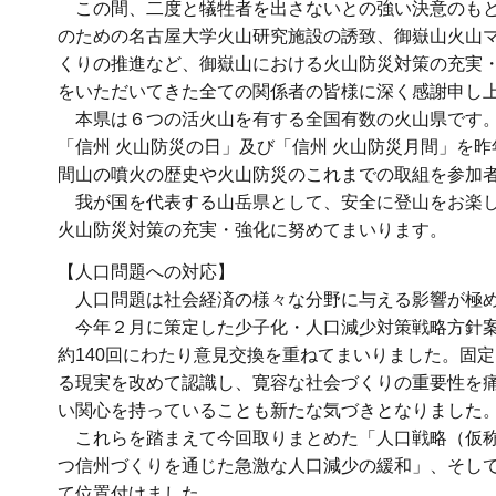
この間、二度と犠牲者を出さないとの強い決意のもと
のための名古屋大学火山研究施設の誘致、御嶽山火山
くりの推進など、御嶽山における火山防災対策の充実
をいただいてきた全ての関係者の皆様に深く感謝申し
本県は６つの活火山を有する全国有数の火山県です。
「信州 火山防災の日」及び「信州 火山防災月間」を
間山の噴火の歴史や火山防災のこれまでの取組を参加
我が国を代表する山岳県として、安全に登山をお楽し
火山防災対策の充実・強化に努めてまいります。
【人口問題への対応】
人口問題は社会経済の様々な分野に与える影響が極め
今年２月に策定した少子化・人口減少対策戦略方針案
約140回にわたり意見交換を重ねてまいりました。固
る現実を改めて認識し、寛容な社会づくりの重要性を
い関心を持っていることも新たな気づきとなりました
これらを踏まえて今回取りまとめた「人口戦略（仮称
つ信州づくりを通じた急激な人口減少の緩和」、そし
て位置付けました。