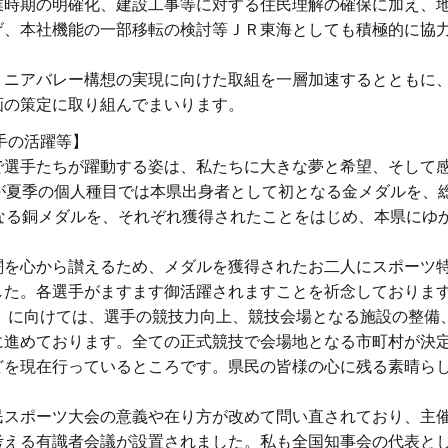
業時期の明確化、建設工事等に対する住民理解の確保に加え、
げ、本社機能の一部移転の検討等ＪＲ東海としても積極的に協
ニアバレー構想の実現に向けた取組を一層加速するとともに
画の策定に取り組んでまいります。
手の活躍等】
選手たちが躍動する姿は、私たちに大きな夢と希望、そして
が夏季の個人種目では本県出身者として初となる金メダルを、
なる銅メダルを、それぞれ獲得されたことをはじめ、本県にゆか
を心から讃えるため、メダルを獲得されたお二人にスポーツ
した。各選手がますます御活躍されますことを祈念しておりま
」に向けては、選手の競技力向上、競技会場となる施設の整備
に進めております。全ての正式競技で会場地となる市町村が決
どを現在行っているところです。県民の皆様の心に残る素晴ら
スポーツ大会の意義や在り方が改めて問い直されており、主
考える有識者会議が設置されました。私も全国知事会の代表と