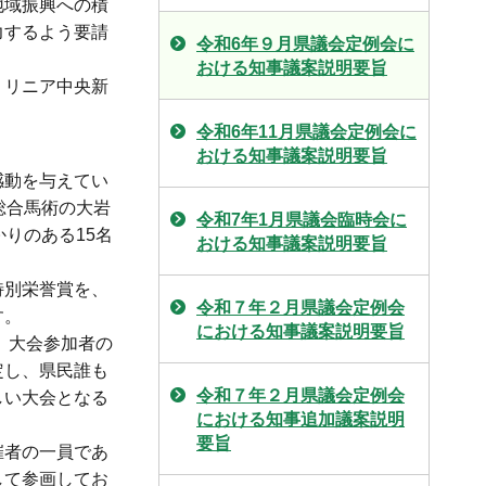
地域振興への積
力するよう要請
令和6年９月県議会定例会に
おける知事議案説明要旨
、リニア中央新
令和6年11月県議会定例会に
おける知事議案説明要旨
感動を与えてい
総合馬術の大岩
令和7年1月県議会臨時会に
りのある15名
おける知事議案説明要旨
特別栄誉賞を、
令和７年２月県議会定例会
す。
における知事議案説明要旨
、大会参加者の
定し、県民誰も
令和７年２月県議会定例会
しい大会となる
における知事追加議案説明
要旨
催者の一員であ
して参画してお