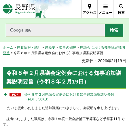
長野県Nagano Prefecture
アクセス
メニュー
検索
ホーム
>
県政情報・統計
>
県概要
>
知事の部屋
>
県議会における知事議案説明
要旨
> 令和８年２月県議会定例会における知事追加議案説明要旨
更新日：2026年2月19日
令和８年２月県議会定例会における知事追加議
案説明要旨（令和８年２月19日）
令和８年２月県議会定例会における知事追加議案説明要旨
（PDF：50KB）
だいま提出いたしました追加議案につきまして、御説明を申し上げます。
提出いたしました議案は、令和７年度一般会計補正予算案など予算案11件で
す。