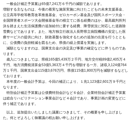
一般会計補正予算案は65億7,241万６千円の減額であります。
増額する主なものは、今後の着実な施策実施に向けたこどもの未来支援基金、
公立高等学校等教育改革推進基金、ゼロカーボン基金及び国民スポーツ大会・
全国障害者スポーツ大会開催基金等の積立てに係る経費のほか、最高裁判所判
決を踏まえた生活保護費の追加給付に要する経費、降雪状況に対応した道路除
雪費などであります。また、地方独立行政法人長野県立病院機構の安定した医
療サービスの提供に向け、財政基盤を強化するための追加の出資を行うととも
に、公債費の負担軽減を図るため、県債の繰上償還を実施します。
減額となりますのは、国庫支出金の決定及び事業の確定などに伴うものであ
ります。
歳入につきましては、県税165億5,439万２千円、地方交付税89億2,405万４
千円、地方消費税清算金53億5,363万４千円を増額する一方、諸収入124億764
万１千円、国庫支出金115億3,676万円、県債115億1,800万円を減額するなどし
ております。
本年度の一般会計予算は、今回の補正により、１兆1,123億2,601万９千円と
なります。
特別会計補正予算案は公債費特別会計など６会計、企業特別会計補正予算案
は総合リハビリテーション事業会計など４会計であり、事業計画の変更などに
伴う補正であります。
以上、追加提出いたしました議案につきまして、その概要を申し上げまし
た。何とぞよろしく御審議の程お願い申し上げます。