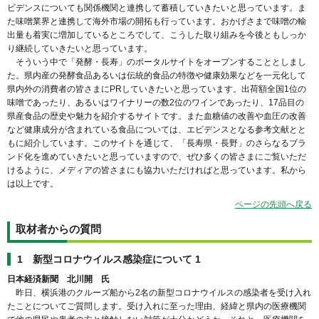
ビデンスについても関係機関と連携して蓄積していきたいと思っています。ま
た味噌業界と連携して海外市場の開拓も行っています。おかげさまで味噌の輸
出量も着実に増加しているところでして、こうした取り組みを今後ともしっか
り継続していきたいと思っています。
そういう中で「発酵・長寿」のポータルサイトをオープンすることとしまし
た。県内産の発酵食品あるいは伝統的食品の特徴や健康効果などを一元化して
県内外の消費者の皆さまにPRしていきたいと思っています。出荷額全国1位の
味噌であったり、あるいはワイナリーの数2位のワインであったり、17品目の
県産食品の歴史や魅力を紹介するサイトです。また血糖値の改善や血圧の改善
など健康成分が含まれている食品については、エビデンスとなる参考文献とと
もに紹介しています。このサイトを通じて、「長寿県・長野」のさらなるブラ
ンド化を進めていきたいと思っていますので、ぜひ多くの皆さまにご覧いただ
けるように、メディアの皆さまにも協力いただければと思っています。私から
は以上です。
ページの先頭へ戻る
取材者からの質問
1 新型コロナウイルス感染症について 1
日本経済新聞 北川開 氏
昨日、横浜港のクルーズ船から2名の新型コロナウイルスの感染者を受け入れ
たことについてご質問します。受け入れに至った理由、経緯と県内の医療機関