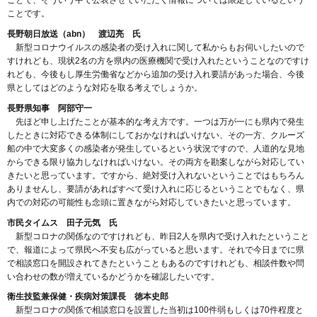
ことで、そういう中で公表させていただく情報については限定しているという
ことです。
長野朝日放送（abn） 渡辺亮 氏
新型コロナウイルスの感染者の受け入れに関して私からもお伺いしたいので
すけれども、現状2名の方を県内の医療機関で受け入れたということなのですけ
れども、今後もし厚生労働省などから追加の受け入れ要請があった場合、今後
県としてはどのような対応を取る考えでしょうか。
長野県知事 阿部守一
先ほど申し上げたことが基本的な考え方です。一つは万が一にも県内で発生
したときに対応できる体制にしておかなければいけない、その一方、クルーズ
船の中で大変多くの感染者が発生しているという状況ですので、人道的な見地
からできる限り協力しなければいけない。その両方を勘案しながら対応してい
きたいと思っています。ですから、絶対受け入れないということではもちろん
ありませんし、要請があればすべて受け入れに応じるということでもなく、県
内での対応の可能性も念頭に置きながら対応していきたいと思っています。
市民タイムス 田子元気 氏
新型コロナの関係なのですけれども、昨日2人を県内で受け入れたということ
で、報道によって県民へ不安も広がっていると思います。それで今日までに県
で相談窓口を開設されてきたということもあるのですけれども、相談件数や問
い合わせの数が増えているかどうかを確認したいです。
衛生技監兼保健・疾病対策課長 徳本史郎
新型コロナの関係で相談窓口を設置した当初は100件弱もしくは70件程度と