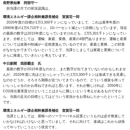
長野県知事 阿部守一
担当課の方での状況認識は。
環境エネルギー課企画幹兼課長補佐 室賀荘一郎
2020年度の目標が1万3,300千トンになっていまして、これは基準年度の
1990年度の1万4,710千トン、10パーセント減という目標になっています。現在
の最新の数字は2015年度になっていますけれども、1万5,301千トンになってい
ます。分析としては、運輸、家庭、業務、産業の4部門ありますが、運輸と産業
については改善や削減が一定程度進んでいるのですが、家庭と業務、この対策
がなかなかできていないということで、当課としましては家庭と業務について
さらに推進していきたいと考えています。
中日新聞 我那覇圭 氏
最新の数字が2015年度なのかと、まだ数字が出てきていないのかもしれませ
んが、2020年度に先ほどおっしゃっていた1万3,300千トンは達成できる見通し
なのかどうか、そろそろ期限が近づいてきているので、どういう感覚を持って
いらっしゃるのかお尋ねできればと思います。それが難しければ、2050年に
CO2排出量実質ゼロということはさらに難しいという考えがあるものですか
ら、当面の足元の目標としてはどういう状況かをお尋ねしたかったということ
です。
環境エネルギー課企画幹兼課長補佐 室賀荘一郎
当課としましては、屋根へのソーラーパネル設置というものは必ず推進して
いかなければいけないと思っていまして、それに向けて、達成はこれから頑張
ってやっていこうという状況です。