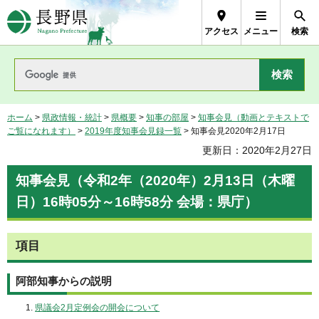
長野県Nagano Prefecture
アクセス
メニュー
検索
ホーム
>
県政情報・統計
>
県概要
>
知事の部屋
>
知事会見（動画とテキストで
ご覧になれます）
>
2019年度知事会見録一覧
> 知事会見2020年2月17日
更新日：2020年2月27日
知事会見（令和2年（2020年）2月13日（木曜
日）16時05分～16時58分 会場：県庁）
項目
阿部知事からの説明
県議会2月定例会の開会について