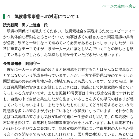
ページの先頭へ戻る
4 気候非常事態への対応について 1
読売新聞 田ノ上達也 氏
環境の関係で1点教えてください。脱炭素社会を実現するためにスピーディー
かつ具体的な行動をとるという中で、知事は多くの皆さんとの問題意識の共有
が必要、県民と一緒になって進めていく必要があるとおっしゃいましたが、非
常に重要なテーマですが、県民一人一人に落とし込んでいくことの難しさを感
じているようでしたら、お気持ちを聞かせていただきたいと思います。
長野県知事 阿部守一
確かに一人一人の県民の皆さまと危機感を共有することはそんなに簡単なこ
とではないという認識を持っています。ただ、一方で長野県は極めてそうした
問題意識の共有の可能性が高い地域であるとも思っています。なぜならば、例
えば農業関係の皆さまとお話ししたときには、実感として気候変動を感じてい
らっしゃる方が多いです。また台風第19号災害は非常に残念な災害ですけれど
も、自然の中で自然と共生しながら生きていることを多くの県民の皆さまが感
じていらっしゃいますし、またそうしたものに対してどう対応するかという問
題意識を多くの皆さまが持たれているという状況になっています。それから例
えば白馬地域の皆さまも気候変動の問題に一生懸命取り組んで、白馬高校生も
村に働き掛けて、白馬村も気候非常事態宣言をされています。私も白馬村で行
われたシンポジウムに参加して、気候変動の問題について白馬村の人たちが語
り合うのを聞かせてもらいましたけれども、雪と共に生活している、あるいは