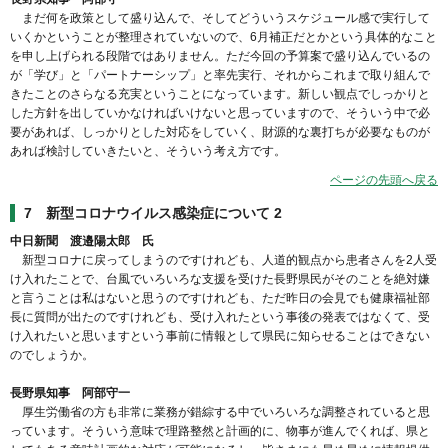
まだ何を政策として盛り込んで、そしてどういうスケジュール感で実行して
いくかということが整理されていないので、6月補正だとかという具体的なこと
を申し上げられる段階ではありません。ただ今回の予算案で盛り込んでいるの
が「学び」と「パートナーシップ」と率先実行、それからこれまで取り組んで
きたことのさらなる充実ということになっています。新しい観点でしっかりと
した方針を出していかなければいけないと思っていますので、そういう中で必
要があれば、しっかりとした対応をしていく、財源的な裏打ちが必要なものが
あれば検討していきたいと、そういう考え方です。
ページの先頭へ戻る
7 新型コロナウイルス感染症について 2
中日新聞 渡邉陽太郎 氏
新型コロナに戻ってしまうのですけれども、人道的観点から患者さんを2人受
け入れたことで、台風でいろいろな支援を受けた長野県民がそのことを絶対嫌
と言うことは私はないと思うのですけれども、ただ昨日の会見でも健康福祉部
長に質問が出たのですけれども、受け入れたという事後の発表ではなくて、受
け入れたいと思いますという事前に情報として県民に知らせることはできない
のでしょうか。
長野県知事 阿部守一
厚生労働省の方も非常に業務が錯綜する中でいろいろな調整されていると思
っています。そういう意味で理路整然と計画的に、物事が進んでくれば、県と