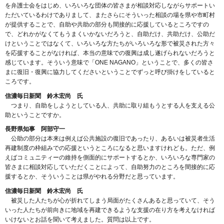
を弁護士会をはじめ、いろいろな団体の皆さまが相談対応しながらサポートい
ただいているわけでありまして、またさらにそういった相談の場を県や市町村
が提供することで、自助や共助の部分も間接的に応援しているところですの
で、どれかがなくてもうまくいかないだろうと、自助だけ、共助だけ、公助だ
けということではなくて、いろいろな方たちがいろいろな形で被災された方々
を応援することがなければ、本当の意味での復興は成し遂げられないだろうと
感じています。そういう意味で「ONE NAGANO」ということで、多くの皆さ
まに復旧・復興に協力してくださいということでずっと呼び掛けをしていると
ころです。
信濃毎日新聞 鈴木宏尚 氏
つまり、自助をしようとしている人、共助に取り組もうとする人を支える公
助ということですか。
長野県知事 阿部守一
公助の部分は本来は例えば公共施設の復旧であったり、あるいは被災者生活
再建制度の枠組みでの応援というところになると思いますけれども。ただ、例
えばコミュニティーの維持を側面的にサポートするとか、いろいろな専門家の
皆さまに相談対応していただくことによって、自助努力のところを間接的に応
援するとか、そういうことは県がやれる分野だと思っています。
信濃毎日新聞 鈴木宏尚 氏
被災した人たちが心が折れてしまう局面がたくさんあると思っていて、そう
いった人たちが前向きに地域を再建できるような支援の在り方を考えなければ
いけないとお話を聞いて考えました。質問は以上です。