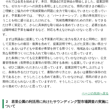
それでは会見を始めます。本日、県議会2月定例会が開会しました。提案説明
でも、ゼロカーボンへの決意を表明しましたけれども、県民の皆さまの幅広い
ご理解とご協力の中で気候変動の問題に全力で取り組んでいきたいと思ってい
ます。予算案の中では、「学び」と「パートナーシップ」と県の率先実行とい
うことを柱に盛り込ましたけれども、「気候危機突破のための方針」をできる
だけ早く策定して、さらに具体的な取り組みを進めていきたいと、必要があれ
ば随時補正予算を編成するなど、対応も考えなければいけないと思っていま
す。
まずは県議会に提案している予算案の可決に全力を投入すると同時に、並行
して災害からの復旧・復興を含めて、提案説明で申し上げた災害に強い県土づ
くり、あるいは子どもや若者が希望を持てる県づくり、地域あるいは産業が元
気な長野県づくりに力を入れて取り組んでいきたいと思っています。
また条例についても公文書管理をしっかりしていかなければいけない、公文
書管理条例（長野県公文書等の管理に関する条例）も提案していますけれど
も、ぜひご議決いただきたいと思っています。提案説明でも申し上げたよう
に、条例を作るだけではなくて、書類の作り方とか、あるいは書類の保存の仕
方であるとか、そうしたことも含めて改善していかなければ、県民の皆さまの
期待に応えられないと思っていますので、そうしたことについても、ぜひしっ
かり進めていきたいと思っています。
ページの先頭へ戻る
2 若里公園の利活用に向けたサウンディング型市場調査の実施に
ついて