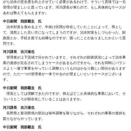
がら治水の安全度を向上させていく必要があるわけで、そういう意味では一元
管理が望ましいと思っています。河川課長が来たので、もし具体的なケースが
あれば教えてもらえますか。
中日新聞 我那覇圭 氏
治水対策を進める上で、中抜け区間が存在していたことによって、県とし
て、漠然とした言い方になってしまうのですが、治水対策をしづらかった、財
政面とか、手続き面でも結構なのですが、困ったことがありましたかという質
問です。
河川課長 吉川達也
管理者が上下流域で分かれていますと、それぞれの財政状況によって治水事
業の進捗が左右されてしまうケースがあるものですから、それを同時にバラン
スよく一連で事業をやっていく調整というものはかなり難しい部分があります
ので、ただ一つの管理者が一体でやるのが望ましいというケースがございま
す。
中日新聞 我那覇圭 氏
理屈としては理解できたのですが、例えばどこか具体的な事業において、そ
ういうところが顕在化していることはありますか。
河川課長 吉川達也
長野県と新潟県境の部分は毎年調整を取りながら、それぞれの事業の進捗を
図りながらやっています。
中日新聞 我那覇圭 氏