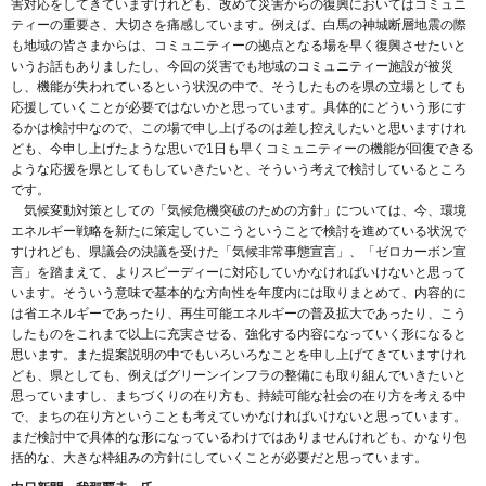
害対応をしてきていますけれども、改めて災害からの復興においてはコミュニ
ティーの重要さ、大切さを痛感しています。例えば、白馬の神城断層地震の際
も地域の皆さまからは、コミュニティーの拠点となる場を早く復興させたいと
いうお話もありましたし、今回の災害でも地域のコミュニティー施設が被災
し、機能が失われているという状況の中で、そうしたものを県の立場としても
応援していくことが必要ではないかと思っています。具体的にどういう形にす
るかは検討中なので、この場で申し上げるのは差し控えしたいと思いますけれ
ども、今申し上げたような思いで1日も早くコミュニティーの機能が回復できる
ような応援を県としてもしていきたいと、そういう考えで検討しているところ
です。
気候変動対策としての「気候危機突破のための方針」については、今、環境
エネルギー戦略を新たに策定していこうということで検討を進めている状況で
すけれども、県議会の決議を受けた「気候非常事態宣言」、「ゼロカーボン宣
言」を踏まえて、よりスピーディーに対応していかなければいけないと思って
います。そういう意味で基本的な方向性を年度内には取りまとめて、内容的に
は省エネルギーであったり、再生可能エネルギーの普及拡大であったり、こう
したものをこれまで以上に充実させる、強化する内容になっていく形になると
思います。また提案説明の中でもいろいろなことを申し上げてきていますけれ
ども、県としても、例えばグリーンインフラの整備にも取り組んでいきたいと
思っていますし、まちづくりの在り方も、持続可能な社会の在り方を考える中
で、まちの在り方ということも考えていかなければいけないと思っています。
まだ検討中で具体的な形になっているわけではありませんけれども、かなり包
括的な、大きな枠組みの方針にしていくことが必要だと思っています。