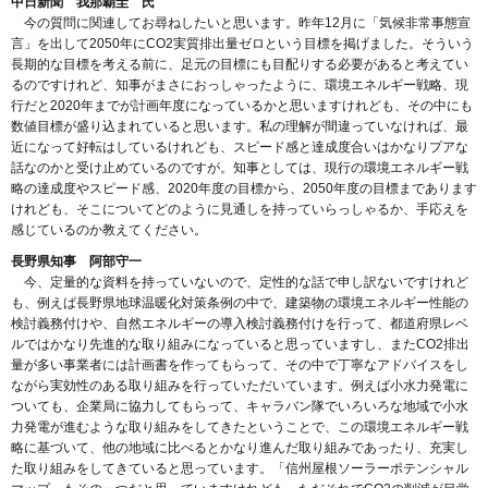
中日新聞 我那覇圭 氏
今の質問に関連してお尋ねしたいと思います。昨年12月に「気候非常事態宣
言」を出して2050年にCO2実質排出量ゼロという目標を掲げました。そういう
長期的な目標を考える前に、足元の目標にも目配りする必要があると考えてい
るのですけれど、知事がまさにおっしゃったように、環境エネルギー戦略、現
行だと2020年までが計画年度になっているかと思いますけれども、その中にも
数値目標が盛り込まれていると思います。私の理解が間違っていなければ、最
近になって好転はしているけれども、スピード感と達成度合いはかなりプアな
話なのかと受け止めているのですが。知事としては、現行の環境エネルギー戦
略の達成度やスピード感、2020年度の目標から、2050年度の目標まであります
けれども、そこについてどのように見通しを持っていらっしゃるか、手応えを
感じているのか教えてください。
長野県知事 阿部守一
今、定量的な資料を持っていないので、定性的な話で申し訳ないですけれど
も、例えば長野県地球温暖化対策条例の中で、建築物の環境エネルギー性能の
検討義務付けや、自然エネルギーの導入検討義務付けを行って、都道府県レベ
ルではかなり先進的な取り組みになっていると思っていますし、またCO2排出
量が多い事業者には計画書を作ってもらって、その中で丁寧なアドバイスをし
ながら実効性のある取り組みを行っていただいています。例えば小水力発電に
ついても、企業局に協力してもらって、キャラバン隊でいろいろな地域で小水
力発電が進むような取り組みをしてきたということで、この環境エネルギー戦
略に基づいて、他の地域に比べるとかなり進んだ取り組みであったり、充実し
た取り組みをしてきていると思っています。「信州屋根ソーラーポテンシャル