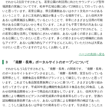
それから2点目ですけれども、若里公園の利活用に向けたサウンディング型市
場調査の実施についてです。松本平広域公園に続いて2例目として行っていきた
いと思っています。若里公園は、県立図書館あるいはホクト文化ホールがある
ということで、まさに文化的な施設が集まっている場所ですし、また信州大学
あるいは商業施設も隣接しているということで、非常にさまざまな活用の可能
性がある公園ではないかと考えています。これまでも子育て世代の方あるいは
ご年配の方の憩いの場としてご利用いただいてきているわけですけれども、こ
の若里公園を活用して地域のにぎわいの創出、あるいは多くの皆さまに親しま
れる公園にしていきたいと思っています。多くの皆さまからぜひ積極的に自由
なアイデア、あるいは魅力的なアイデアをどんどん出していただければ大変あ
りがたいと思っていますのでよろしくお願いします。
ページの先頭へ戻る
3 「発酵・長寿」ポータルサイトのオープンについて
それからもう1点ですけれども、「発酵・長寿」の関係です。「発酵・長寿」
のポータルサイトをオープンさせました。「発酵・長寿県」宣言を行っている
長野県として、発酵食品を長野県のブランドとして確立していきたいと思って
います。これまでも食品製造業振興ビジョンに基づいて、さまざまな取り組み
を行ってきています。平成30年度は機能性食品表示３食品を含む20食品、しあ
わせ信州食品開発センターで商品化の支援をしています。また、信州大学との
連携により機能性エビデンスの研究成果の学会発表等も行っています。甘酒の
認知機能改善効果であったり、あるいは甘酒による整腸作用の検証であった
り、こうした論文あるいは学会での発表を行っています。引き続きこうしたエ