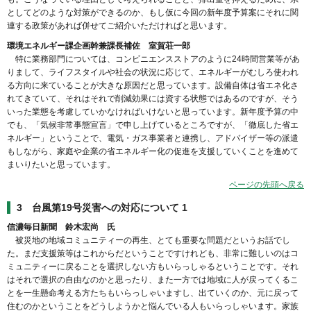
としてどのような対策ができるのか、もし仮に今回の新年度予算案にそれに関
連する政策があれば併せてご紹介いただければと思います。
環境エネルギー課企画幹兼課長補佐 室賀荘一郎
特に業務部門については、コンビニエンスストアのように24時間営業等があ
りまして、ライフスタイルや社会の状況に応じて、エネルギーがむしろ使われ
る方向に来ていることが大きな原因だと思っています。設備自体は省エネ化さ
れてきていて、それはそれで削減効果には資する状態ではあるのですが、そう
いった業態を考慮していかなければいけないと思っています。新年度予算の中
でも、「気候非常事態宣言」で申し上げているところですが、「徹底した省エ
ネルギー」ということで、電気・ガス事業者と連携し、アドバイザー等の派遣
もしながら、家庭や企業の省エネルギー化の促進を支援していくことを進めて
まいりたいと思っています。
ページの先頭へ戻る
3 台風第19号災害への対応について 1
信濃毎日新聞 鈴木宏尚 氏
被災地の地域コミュニティーの再生、とても重要な問題だというお話でし
た。まだ支援策等はこれからだということですけれども、非常に難しいのはコ
ミュニティーに戻ることを選択しない方もいらっしゃるということです。それ
はそれで選択の自由なのかと思ったり、また一方では地域に人が戻ってくるこ
とを一生懸命考える方たちもいらっしゃいますし、出ていくのか、元に戻って
住むのかということをどうしようかと悩んでいる人もいらっしゃいます。家族