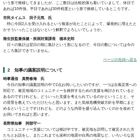
いう形で推移してきましたが、ここ数日は比較的落ち着いていまして、休日で
あれば10件強、平日であれば30件程度という形で推移しているところです。
市民タイムス 田子元気 氏
特に今回2人を受け入れるという報道が出たことによって、爆発的に増えたと
かそういったことはないという解釈でよろしいでしょうか。
衛生技監兼保健・疾病対策課長 徳本史郎
日々の集計は翌日の朝に集計という形になるので、今日の数については今の
ところ集計できていません。
ページの先頭へ戻る
2 知事の議案説明について
時事通信 真勢春海 氏
今日の知事の議案説明の中で2点お伺いしたいのですが、一つは台風災害への
対応で、被災地域のコミュニティーを維持するための支援を検討されていると
あるのですけれども、どういった支援を考えられているのかということと、そ
の背景を教えていただけたらと思います。また気候危機突破方針を早期にまと
めるということですけれども、どのような内容を盛り込んでいくのかを改めて
お伺いできればと思います。
長野県知事 阿部守一
コミュニティー支援については検討中です。被災地を訪問して被災された方
たちとお話をし、またこれまでも栄村の地震や白馬の地震など、いろいろな災