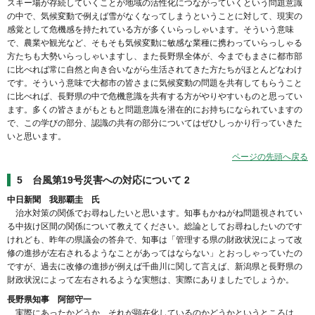
スキー場が存続していくことが地域の活性化につながっていくという問題意識
の中で、気候変動で例えば雪がなくなってしまうということに対して、現実の
感覚として危機感を持たれている方が多くいらっしゃいます。そういう意味
で、農業や観光など、そもそも気候変動に敏感な業種に携わっていらっしゃる
方たちも大勢いらっしゃいますし、また長野県全体が、今までもまさに都市部
に比べれば常に自然と向き合いながら生活されてきた方たちがほとんどなわけ
です。そういう意味で大都市の皆さまに気候変動の問題を共有してもらうこと
に比べれば、長野県の中で危機意識を共有する方がやりやすいものと思ってい
ます。多くの皆さまがもともと問題意識を潜在的にお持ちになられていますの
で、この学びの部分、認識の共有の部分についてはぜひしっかり行っていきた
いと思います。
ページの先頭へ戻る
5 台風第19号災害への対応について 2
中日新聞 我那覇圭 氏
治水対策の関係でお尋ねしたいと思います。知事もかねがね問題視されてい
る中抜け区間の関係について教えてください。総論としてお尋ねしたいのです
けれども、昨年の県議会の答弁で、知事は「管理する県の財政状況によって改
修の進捗が左右されるようなことがあってはならない」とおっしゃっていたの
ですが、過去に改修の進捗が例えば千曲川に関して言えば、新潟県と長野県の
財政状況によって左右されるような実態は、実際にありましたでしょうか。
長野県知事 阿部守一
実際にあったかどうか、それが顕在化しているのかどうかというところは、