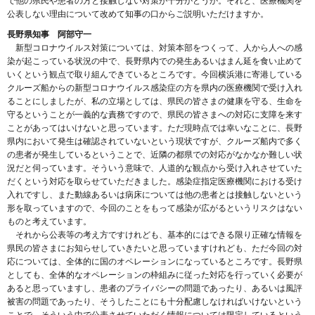
で他の県民や患者の方と接触しない対策が十分かどうか。それと、医療機関を
公表しない理由について改めて知事の口からご説明いただけますか。
長野県知事 阿部守一
新型コロナウイルス対策については、対策本部をつくって、人から人への感
染が起こっている状況の中で、長野県内での発生あるいはまん延を食い止めて
いくという観点で取り組んできているところです。今回横浜港に寄港している
クルーズ船からの新型コロナウイルス感染症の方を県内の医療機関で受け入れ
ることにしましたが、私の立場としては、県民の皆さまの健康を守る、生命を
守るということが一義的な責務ですので、県民の皆さまへの対応に支障を来す
ことがあってはいけないと思っています。ただ現時点では幸いなことに、長野
県内において発生は確認されていないという現状ですが、クルーズ船内で多く
の患者が発生しているということで、近隣の都県での対応がなかなか難しい状
況だと伺っています。そういう意味で、人道的な観点から受け入れさせていた
だくという対応を取らせていただきました。感染症指定医療機関における受け
入れですし、また動線あるいは病床については他の患者とは接触しないという
形を取っていますので、今回のことをもって感染が広がるというリスクはない
ものと考えています。
それから公表等の考え方ですけれども、基本的にはできる限り正確な情報を
県民の皆さまにお知らせしていきたいと思っていますけれども、ただ今回の対
応については、全体的に国のオペレーションになっているところです。長野県
としても、全体的なオペレーションの枠組みに従った対応を行っていく必要が
あると思っていますし、患者のプライバシーの問題であったり、あるいは風評
被害の問題であったり、そうしたことにも十分配慮しなければいけないという