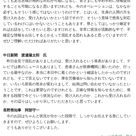
してもある意味計画的な対応が可能になるし、皆さまにも早め早めに情報提供
することも可能になると思いますけれども、今のオペレーションは、なかなか
必ずしもそういう感じではないというわけです。とはいえ、生身の人間の方を
受け入れるか、受け入れないかという話ですので、そういう意味で悠長な対応
しているわけにはいかないということもあります。県としてはしっかり確定す
ればお話をしていきたいと思いますけれども、非常に状況が流動的な中で、不
確定な情報をお出しするとかえって混乱する恐れもあると思っていますので、
ぜひご理解いただければありがたいと思います。
中日新聞 渡邉陽太郎 氏
昨日会見で混乱がありましたのは、受け入れるという発表がありまして、テ
レビでは夜のニュースもありまして、患者さんが医療機関に着いたのか、行っ
ている最中なのか、本当に本日中に着くのかという確認をしたかったのですけ
れども、そこで言えないですとか、厚生労働省から知らされていないですと
か、いろいろ部長の答弁が変わりまして、結局は問い合わせていなかったとい
うことです。これは要望なのですけれども、正確な情報を知らせるために、発
表する段階で今どういう状況なのか、受け入れたのか、これから受け入れるの
か、その辺りはしっかり示していただきたいと思っています。
長野県知事 阿部守一
今のお話はちゃんと状況が分かった段階で、しっかりお伝えする形にしてい
きますので、ぜひよろしくお願いします。
どうもありがとうございました。