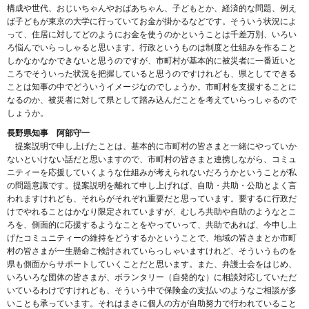
構成や世代、おじいちゃんやおばあちゃん、子どもとか、経済的な問題、例え
ば子どもが東京の大学に行っていてお金が掛かるなどです。そういう状況によ
って、住居に対してどのようにお金を使うのかということは千差万別、いろい
ろ悩んでいらっしゃると思います。行政というものは制度と仕組みを作ること
しかなかなかできないと思うのですが、市町村が基本的に被災者に一番近いと
ころでそういった状況を把握していると思うのですけれども、県としてできる
ことは知事の中でどういうイメージなのでしょうか。市町村を支援することに
なるのか、被災者に対して県として踏み込んだことを考えていらっしゃるので
しょうか。
長野県知事 阿部守一
提案説明で申し上げたことは、基本的に市町村の皆さまと一緒にやっていか
ないといけない話だと思いますので、市町村の皆さまと連携しながら、コミュ
ニティーを応援していくような仕組みが考えられないだろうかということが私
の問題意識です。提案説明を離れて申し上げれば、自助・共助・公助とよく言
われますけれども、それらがそれぞれ重要だと思っています。要するに行政だ
けでやれることはかなり限定されていますが、むしろ共助や自助のようなとこ
ろを、側面的に応援するようなことをやっていって、共助であれば、今申し上
げたコミュニティーの維持をどうするかということで、地域の皆さまとか市町
村の皆さまが一生懸命ご検討されていらっしゃいますけれど、そういうものを
県も側面からサポートしていくことだと思います。また、弁護士会をはじめ、
いろいろな団体の皆さまが、ボランタリー（自発的な）に相談対応していただ
いているわけですけれども、そういう中で保険金の支払いのようなご相談が多
いことも承っています。それはまさに個人の方が自助努力で行われていること