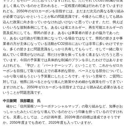
マップ」もその一つだと思っていますけれども。ただそれでCO2の削減が目覚
ましく進んでいるのかと言われると、一定程度の削減は行われてきていますけ
れども、2050年のゼロカーボンを目指すには、まだまだ次元の異なる取り組み
が必要ではないかということが私の問題意識です。今後さらに県としても踏み
込んだ政策に向き合っていかなければいけないと思っています。ただ、例えば
いろいろな規制条例にしても、あるいは省エネルギー、再生可能エネルギーの
普及拡大にしても、県民の皆さま、あるいは事業者の皆さまの協力であった
り、あるいは行政が行動主体になっている場合ではなくて、県民の皆さまや事
業者の方が主体になっている活動がCO2排出においては非常に多いわけですか
ら、多くの皆さまに問題意識をしっかり共有してもらって、そして一緒に取り
組んでいく環境がなければ、県だけが旗を振っても全く進まないだろうと思っ
ています。今回の予算案では具体的な削減のプランを示したわけではありませ
んけれども、「学び」と「パートナーシップ」ということで、これからゼロカ
ーボンを目指して取り組む上での基本的な部分、ベースとなる部分についてし
っかり取り組もうという予算案にしたところです。そういう意味で、ご質問に
対しては、他県に比べるとかなり進んだ政策やきめ細かな政策を行ってきてい
ますけれども、2050年ゼロカーボンを目指す上ではより踏み込む必要があると
いうことが問題意識です。
中日新聞 我那覇圭 氏
確かに「信州屋根ソーラーポテンシャルマップ」の取り組みなど、知事がお
っしゃったみたいにかなり進んでいるのかという印象を持っているのですけれ
ども、見通しとしては、この計画年度、2020年度の目標は達成できそうです
か。2050年度までも含めて、2020年度も入っていますが。