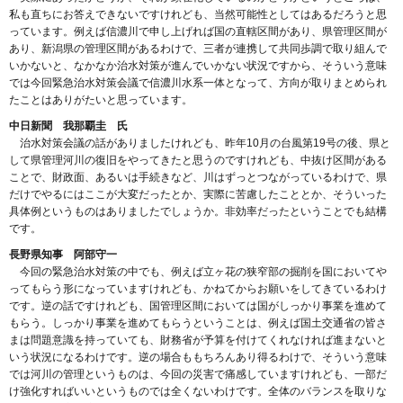
私も直ちにお答えできないですけれども、当然可能性としてはあるだろうと思
っています。例えば信濃川で申し上げれば国の直轄区間があり、県管理区間が
あり、新潟県の管理区間があるわけで、三者が連携して共同歩調で取り組んで
いかないと、なかなか治水対策が進んでいかない状況ですから、そういう意味
では今回緊急治水対策会議で信濃川水系一体となって、方向が取りまとめられ
たことはありがたいと思っています。
中日新聞 我那覇圭 氏
治水対策会議の話がありましたけれども、昨年10月の台風第19号の後、県と
して県管理河川の復旧をやってきたと思うのですけれども、中抜け区間がある
ことで、財政面、あるいは手続きなど、川はずっとつながっているわけで、県
だけでやるにはここが大変だったとか、実際に苦慮したこととか、そういった
具体例というものはありましたでしょうか。非効率だったということでも結構
です。
長野県知事 阿部守一
今回の緊急治水対策の中でも、例えば立ヶ花の狭窄部の掘削を国においてや
ってもらう形になっていますけれども、かねてからお願いをしてきているわけ
です。逆の話ですけれども、国管理区間においては国がしっかり事業を進めて
もらう。しっかり事業を進めてもらうということは、例えば国土交通省の皆さ
まは問題意識を持っていても、財務省が予算を付けてくれなければ進まないと
いう状況になるわけです。逆の場合ももちろんあり得るわけで、そういう意味
では河川の管理というものは、今回の災害で痛感していますけれども、一部だ
け強化すればいいというものでは全くないわけです。全体のバランスを取りな