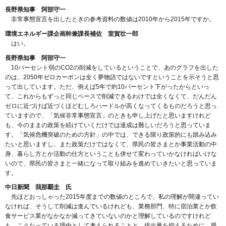
長野県知事 阿部守一
非常事態宣言を出したときの参考資料の数値は2010年から2015年ですか。
環境エネルギー課企画幹兼課長補佐 室賀壮一郎
はい。
長野県知事 阿部守一
10パーセント弱のCO2の削減をしているということで、あのグラフを出した
のは、2050年ゼロカーボンは全く夢物語ではないですということを示そうと思
って出しています。ただ、例えば5年で約10パーセント下がったからといっ
て、これからもずっと同じペースで削減できるわけでは全くなくて、だんだん
ゼロに近づけば近づくほどむしろハードルが高くなってくるものだろうと思っ
ていますので、「気候非常事態宣言」のときも申し上げたと思いますけれど
も、今のままの政策を続けていくだけでは達成は難しいだろうと思っていま
す。「気候危機突破のための方針」の中では、できる限り政策的にも踏み込み
たいと思いますし、また政策だけではなくて、県民の皆さまとか事業活動の中
身、暮らし方とか活動の仕方ということも併せて変わっていかなければいけな
いので、県民の皆さまと一緒になって取り組みを進めていきたいと思っていま
す。
中日新聞 我那覇圭 氏
先ほどおっしゃった2015年度までの数値のところで、私の理解が間違ってい
なければ、そうして削減は進んでいるけれども、業務部門、特に宿泊業とか飲
食サービス業がなかなか減ってきていないのかと理解しているのですけれど
も。こうなっている理由として考えられることと、排出量を抑えるために、県