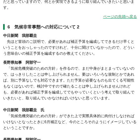
だと思っていますので、何とか実現できるように取り組んでいきたいと思いま
す。
ページの先頭へ戻る
6 気候非常事態への対応について 2
中日新聞 我那覇圭
先ほど冒頭のご説明で、必要があれば補正予算を編成してできるだけ早くと
いうことをおっしゃったのですけれど、十分に聞けていなかったので、どうい
う意味合いの補正予算を編成するのか教えてください。
長野県知事 阿部守一
「気候危機突破のための方針」を作るので、まだ中身がまとまっていないの
で、はっきりしたことは申し上げられません。要はいろいろな規制とかであれ
ば、別に予算なしでも対応できます。ただ予算が必要なものも出てくる可能性
もなくはないので、検討中ですので確たることは申し上げられませんけれど
も、必要があれば補正予算を編成してでもやっていくという考えで取り組んで
いきたいと、取り組んでいかなければいけないと思っています。
中日新聞 我那覇圭 氏
「気候危機突破のための方針」ができた上で実際具体的に肉付けしなければ
いけないとなったときに6月補正など、今のところそのようにイメージしている
ということですか。
長野県知事 阿部守一