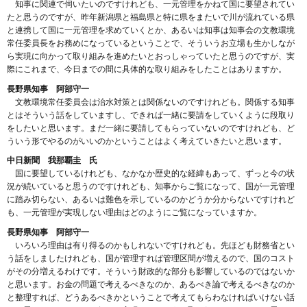
知事に関連で伺いたいのですけれども、一元管理をかねて国に要望されてい
たと思うのですが、昨年新潟県と福島県と特に県をまたいで川が流れている県
と連携して国に一元管理を求めていくとか、あるいは知事は知事会の文教環境
常任委員長をお務めになっているということで、そういうお立場も生かしなが
ら実現に向かって取り組みを進めたいとおっしゃっていたと思うのですが、実
際にこれまで、今日までの間に具体的な取り組みをしたことはありますか。
長野県知事 阿部守一
文教環境常任委員会は治水対策とは関係ないのですけれども。関係する知事
とはそういう話をしていますし、できれば一緒に要請をしていくように段取り
をしたいと思います。まだ一緒に要請してもらっていないのですけれども、ど
ういう形でやるのがいいのかということはよく考えていきたいと思います。
中日新聞 我那覇圭 氏
国に要望しているけれども、なかなか歴史的な経緯もあって、ずっと今の状
況が続いていると思うのですけれども、知事からご覧になって、国が一元管理
に踏み切らない、あるいは難色を示しているのかどうか分からないですけれど
も、一元管理が実現しない理由はどのようにご覧になっていますか。
長野県知事 阿部守一
いろいろ理由は有り得るのかもしれないですけれども。先ほども財務省とい
う話をしましたけれども、国が管理すれば管理区間が増えるので、国のコスト
がその分増えるわけです。そういう財政的な部分も影響しているのではないか
と思います。お金の問題で考えるべきなのか、あるべき論で考えるべきなのか
と整理すれば、どうあるべきかということで考えてもらわなければいけない話