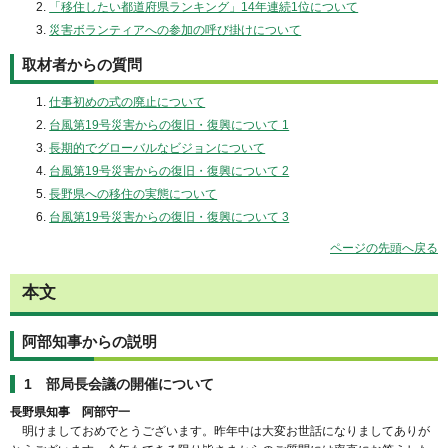
「移住したい都道府県ランキング」14年連続1位について
災害ボランティアへの参加の呼び掛けについて
取材者からの質問
仕事初めの式の廃止について
台風第19号災害からの復旧・復興について 1
長期的でグローバルなビジョンについて
台風第19号災害からの復旧・復興について 2
長野県への移住の実態について
台風第19号災害からの復旧・復興について 3
ページの先頭へ戻る
本文
阿部知事からの説明
1 部局長会議の開催について
長野県知事 阿部守一
明けましておめでとうございます。昨年中は大変お世話になりましてありが