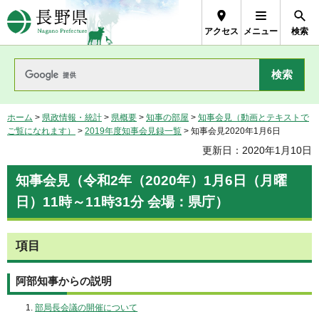
長野県Nagano Prefecture
アクセス
メニュー
検索
ホーム
>
県政情報・統計
>
県概要
>
知事の部屋
>
知事会見（動画とテキストで
ご覧になれます）
>
2019年度知事会見録一覧
> 知事会見2020年1月6日
更新日：2020年1月10日
知事会見（令和2年（2020年）1月6日（月曜
日）11時～11時31分 会場：県庁）
項目
阿部知事からの説明
部局長会議の開催について