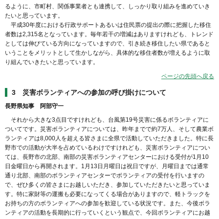
るように、市町村、関係事業者とも連携して、しっかり取り組みを進めていき
たいと思っています。
平成30年度における行政サポートあるいは住民票の提出の際に把握した移住
者数は2,315名となっています。毎年若干の増減はありますけれども、トレンド
としては伸びている方向になっていますので、引き続き移住したい県であると
いうことをメリットとして生かしながら、具体的な移住者数が増えるように取
り組んでいきたいと思っています。
ページの先頭へ戻る
3 災害ボランティアへの参加の呼び掛けについて
長野県知事 阿部守一
それから大きな3点目ですけれども、台風第19号災害に係るボランティアに
ついてです。災害ボランティアについては、昨年までで約7万人、そして農業ボ
ランティアは8,000人を超える皆さまに全県で活動していただきました。特に長
野市での活動が大半を占めているわけですけれども、災害ボランティアについ
ては、長野市の北部、南部の災害ボランティアセンターにおける受付が1月10
日金曜日から再開されます。1月13日月曜日は祝日ですが、月曜日までは通常
通り北部、南部のボランティアセンターでボランティアの受付を行いますの
で、ぜひ多くの皆さまにお越しいただき、参加していただきたいと思っていま
す。特に家財等の運搬も必要になってくる場合がありますので、軽トラックを
お持ちの方のボランティアへの参加を歓迎している状況です。また、今後ボラ
ンティアの活動を長期的に行っていくという観点で、今回ボランティアにお越