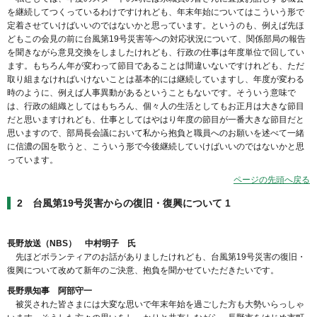
を継続してつくっているわけですけれども、年末年始についてはこういう形で
定着させていけばいいのではないかと思っています。というのも、例えば先ほ
どもこの会見の前に台風第19号災害等への対応状況について、関係部局の報告
を聞きながら意見交換をしましたけれども、行政の仕事は年度単位で回してい
ます。もちろん年が変わって節目であることは間違いないですけれども、ただ
取り組まなければいけないことは基本的には継続していますし、年度が変わる
時のように、例えば人事異動があるということもないです。そういう意味で
は、行政の組織としてはもちろん、個々人の生活としてもお正月は大きな節目
だと思いますけれども、仕事としてはやはり年度の節目が一番大きな節目だと
思いますので、部局長会議において私から抱負と職員へのお願いを述べて一緒
に信濃の国を歌うと、こういう形で今後継続していけばいいのではないかと思
っています。
ページの先頭へ戻る
2 台風第19号災害からの復旧・復興について 1
長野放送（NBS） 中村明子 氏
先ほどボランティアのお話がありましたけれども、台風第19号災害の復旧・
復興について改めて新年のご決意、抱負を聞かせていただきたいです。
長野県知事 阿部守一
被災された皆さまには大変な思いで年末年始を過ごした方も大勢いらっしゃ