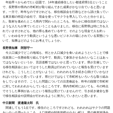
年始早々からめでたい話題で、14年連続移住したい都道府県1位ということ
で、長野県や県内の市町村が取り組んできた成果がかなり出ていると思いま
す。一方で、昨年なのですけれども、移住相談会を行政などから請け負ってい
る東京都の特定の会社で、現金を使ってサクラを導入していたと分かりまし
た。取材を進めたところ県内で関わったところも、明らかに移住目的ではない
ような人たちが来ていたということもありました。移住に長野県は特に力を入
れていますけれども、他の県も進めている中で、そのような現金で人を釣っ
て、いわゆるサクラ動員というような悪いビジネスの場にされている実態につ
いて、知事はどのようにお考えでしょうか。
長野県知事 阿部守一
今人口減少でどこの地域も、何とか人口減少を食い止めようということで移
住政策に一生懸命取り組んでる中で、動員して参加させるみたいなことはあっ
てはならないというか、言語道断ではないかと思っています。県が主催してい
る移住相談会においてはそうした動員は行われていないと報告を受けています
けれども、こうしたことがないように、われわれも引き続き心掛けていかなけ
ればいけないと思っています。県だけではなくて市町村もいろいろな取り組み
をしていますので、こうした問題についての注意喚起を、昨年の段階で市町村
に対してわれわれからしているところです。県内市町村においても、今の時点
でそうした事例があったという報告は受けていませんので、引き続き健全な形
で移住相談会や説明会が行われるように努力していきたいと思います。
中日新聞 渡邉陽太郎 氏
関連してもう1点です。移住のところですけれども、われわれはサクラの問題
をいろいろ調べたところ、人口規模や財政規模が小さい町は、県の推進協議会