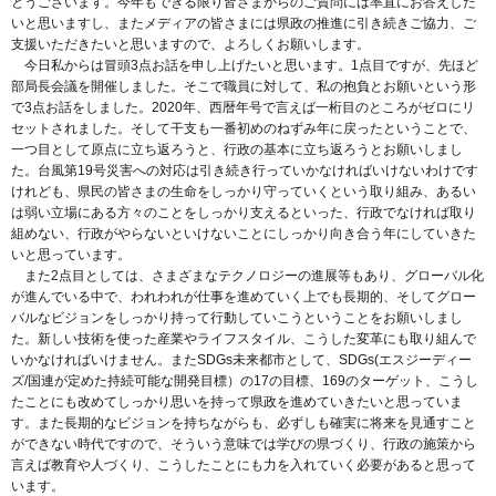
とうございます。今年もできる限り皆さまからのご質問には率直にお答えした
いと思いますし、またメディアの皆さまには県政の推進に引き続きご協力、ご
支援いただきたいと思いますので、よろしくお願いします。
今日私からは冒頭3点お話を申し上げたいと思います。1点目ですが、先ほど
部局長会議を開催しました。そこで職員に対して、私の抱負とお願いという形
で3点お話をしました。2020年、西暦年号で言えば一桁目のところがゼロにリ
セットされました。そして干支も一番初めのねずみ年に戻ったということで、
一つ目として原点に立ち返ろうと、行政の基本に立ち返ろうとお願いしまし
た。台風第19号災害への対応は引き続き行っていかなければいけないわけです
けれども、県民の皆さまの生命をしっかり守っていくという取り組み、あるい
は弱い立場にある方々のことをしっかり支えるといった、行政でなければ取り
組めない、行政がやらないといけないことにしっかり向き合う年にしていきた
いと思っています。
また2点目としては、さまざまなテクノロジーの進展等もあり、グローバル化
が進んでいる中で、われわれが仕事を進めていく上でも長期的、そしてグロー
バルなビジョンをしっかり持って行動していこうということをお願いしまし
た。新しい技術を使った産業やライフスタイル、こうした変革にも取り組んで
いかなければいけません。またSDGs未来都市として、SDGs(エスジーディー
ズ/国連が定めた持続可能な開発目標）の17の目標、169のターゲット、こうし
たことにも改めてしっかり思いを持って県政を進めていきたいと思っていま
す。また長期的なビジョンを持ちながらも、必ずしも確実に将来を見通すこと
ができない時代ですので、そういう意味では学びの県づくり、行政の施策から
言えば教育や人づくり、こうしたことにも力を入れていく必要があると思って
います。