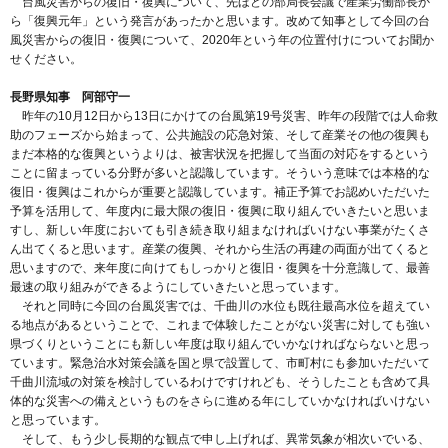
台風災害からの復旧・復興について、先ほどの部局長会議で産業労働部長か
ら「復興元年」という発言があったかと思います。改めて知事として今回の台
風災害からの復旧・復興について、2020年という年の位置付けについてお聞か
せください。
長野県知事 阿部守一
昨年の10月12日から13日にかけての台風第19号災害、昨年の段階では人命救
助のフェーズから始まって、公共施設の応急対策、そして産業その他の復興も
まだ本格的な復興というよりは、被害状況を把握して当面の対応をするという
ことに留まっている分野が多いと認識しています。そういう意味では本格的な
復旧・復興はこれからが重要と認識しています。補正予算でお認めいただいた
予算を活用して、年度内に最大限の復旧・復興に取り組んでいきたいと思いま
すし、新しい年度においても引き続き取り組まなければいけない事業がたくさ
ん出てくると思います。産業の復興、それから生活の再建の両面が出てくると
思いますので、来年度に向けてもしっかりと復旧・復興を十分意識して、最善
最速の取り組みができるようにしていきたいと思っています。
それと同時に今回の台風災害では、千曲川の水位も既往最高水位を超えてい
る地点があるということで、これまで体験したことがない災害に対しても強い
県づくりということにも新しい年度は取り組んでいかなければならないと思っ
ています。緊急治水対策会議を国と県で設置して、市町村にも参加いただいて
千曲川流域の対策を検討しているわけですけれども、そうしたことも含めて具
体的な災害への備えというものをさらに進める年にしていかなければいけない
と思っています。
そして、もう少し長期的な観点で申し上げれば、異常気象が相次いでいる、