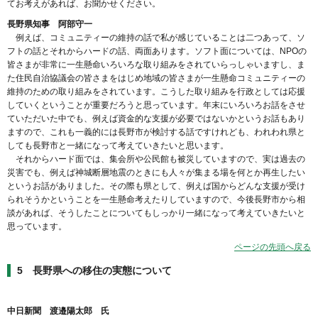
てお考えがあれば、お聞かせください。
長野県知事 阿部守一
例えば、コミュニティーの維持の話で私が感じていることは二つあって、ソ
フトの話とそれからハードの話、両面あります。ソフト面については、NPOの
皆さまが非常に一生懸命いろいろな取り組みをされていらっしゃいますし、ま
た住民自治協議会の皆さまをはじめ地域の皆さまが一生懸命コミュニティーの
維持のための取り組みをされています。こうした取り組みを行政としては応援
していくということが重要だろうと思っています。年末にいろいろお話をさせ
ていただいた中でも、例えば資金的な支援が必要ではないかというお話もあり
ますので、これも一義的には長野市が検討する話ですけれども、われわれ県と
しても長野市と一緒になって考えていきたいと思います。
それからハード面では、集会所や公民館も被災していますので、実は過去の
災害でも、例えば神城断層地震のときにも人々が集まる場を何とか再生したい
というお話がありました。その際も県として、例えば国からどんな支援が受け
られそうかということを一生懸命考えたりしていますので、今後長野市から相
談があれば、そうしたことについてもしっかり一緒になって考えていきたいと
思っています。
ページの先頭へ戻る
5 長野県への移住の実態について
中日新聞 渡邉陽太郎 氏