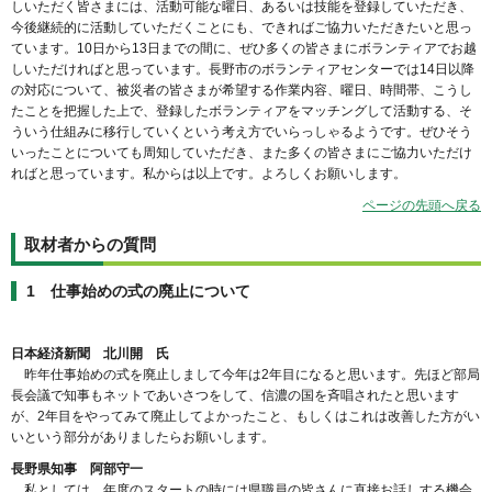
しいただく皆さまには、活動可能な曜日、あるいは技能を登録していただき、
今後継続的に活動していただくことにも、できればご協力いただきたいと思っ
ています。10日から13日までの間に、ぜひ多くの皆さまにボランティアでお越
しいただければと思っています。長野市のボランティアセンターでは14日以降
の対応について、被災者の皆さまが希望する作業内容、曜日、時間帯、こうし
たことを把握した上で、登録したボランティアをマッチングして活動する、そ
ういう仕組みに移行していくという考え方でいらっしゃるようです。ぜひそう
いったことについても周知していただき、また多くの皆さまにご協力いただけ
ればと思っています。私からは以上です。よろしくお願いします。
ページの先頭へ戻る
取材者からの質問
1 仕事始めの式の廃止について
日本経済新聞 北川開 氏
昨年仕事始めの式を廃止しまして今年は2年目になると思います。先ほど部局
長会議で知事もネットであいさつをして、信濃の国を斉唱されたと思います
が、2年目をやってみて廃止してよかったこと、もしくはこれは改善した方がい
いという部分がありましたらお願いします。
長野県知事 阿部守一
私としては、年度のスタートの時には県職員の皆さんに直接お話しする機会