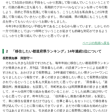
そして3点目が目的と手段をしっかり意識して取り組んでいこうということで
す。行政の基本に立ち返ろう、長期的でグローバルなビジョンを持って今行動
しよう、目的と手段を意識して取り組もう。こうした3点を私自身もこの1年意
識して取り組んでいきたいと思いますし、県の組織、県の職員にもこうした視
点を持ってもらいたいというお願いをしました。
今年1年が災害のない平穏な年であることを心から願っています。しかしその
一方で行政としてはいつ何時どういうことが起きても的確な対応ができるよう
にしっかりと取り組んでいきたいと思っています。
ページの先頭へ戻る
2 「移住したい都道府県ランキング」14年連続1位について
長野県知事 阿部守一
それから大きな2点目ですけれども、毎年年始に移住したい都道府県ランキン
グが発表されます。月刊誌「田舎暮らしの本」の読者アンケートによる結果で
すけれども、おかげさまで長野県は、14年連続で移住したい県ナンバーワンに
なりましたという報告です。多くの皆さまに移住したい県として長野県が認知
されているということを私も大変ありがたく思っています。「田舎暮らし『楽
園信州』推進協議会」を設置して、市町村あるいは民間事業者の皆さまと連携
して、オール信州で取り組みを進めていることが、こうした結果に結び付いて
いると思っています。昨年3月には、「信州暮らし推進の基本方針」を策定し
て、単に移住を促進するだけではなく、仕事と暮らしをセットにして移住者を
呼び込んでいくことに取り組んできています。まだその取り組みを始めたばか
りではありますけれども、引き続き多くの皆さまに長野県に移住していただけ