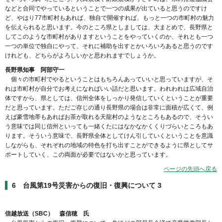
などと合同でやっているということで一つの成果が出ていると思うのですけ
ど、やはり77市町村もあれば、独自で開催すれば、もっと一つの市町村の魅力
を伝えられると思います。今のところ県としましては、大まとめで、長野県と
してこのような市町村がありますということをやっていくのか、それとも一つ
一つの単位で独自にやって、それに補助を出すとかいろいろあると思うのです
けれども、どちらがよろしいかと思われますでしょうか。
長野県知事 阿部守一
個々の市町村でやるということはもちろんあっていいと思っていますが、そ
れは市町村が自分でお考えになればいい話だと思います。われわれは広域自治
体ですから、県としては、信州全体をしっかり発信していくということが重要
だと思っています。ただご存じの通り長野県の場合は非常に面積が広くて、例
えば豪雪地帯もあればお茶が取れる天龍村のようなところもあるので、そうい
う意味では同じ信州といっても一緒くたにはなかなかくくりづらいところもあ
ります。そういう意味で、長野県全体としてけん引していくということを意識
しながらも、それぞれの地域の特色を打ち出すことができるように県としてサ
ポートしていく、この両面が必要ではないかと思っています。
ページの先頭へ戻る
6 台風第19号災害からの復旧・復興について 3
信越放送（SBC） 森信穂 氏