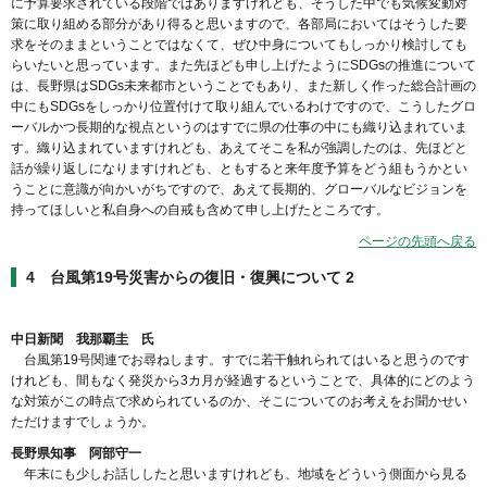
に予算要求されている段階ではありますけれども、そうした中でも気候変動対
策に取り組める部分があり得ると思いますので、各部局においてはそうした要
求をそのままということではなくて、ぜひ中身についてもしっかり検討しても
らいたいと思っています。また先ほども申し上げたようにSDGsの推進について
は、長野県はSDGs未来都市ということでもあり、また新しく作った総合計画の
中にもSDGsをしっかり位置付けて取り組んでいるわけですので、こうしたグロ
ーバルかつ長期的な視点というのはすでに県の仕事の中にも織り込まれていま
す。織り込まれていますけれども、あえてそこを私が強調したのは、先ほどと
話が繰り返しになりますけれども、ともすると来年度予算をどう組もうかとい
うことに意識が向かいがちですので、あえて長期的、グローバルなビジョンを
持ってほしいと私自身への自戒も含めて申し上げたところです。
ページの先頭へ戻る
4 台風第19号災害からの復旧・復興について 2
中日新聞 我那覇圭 氏
台風第19号関連でお尋ねします。すでに若干触れられてはいると思うのです
けれども、間もなく発災から3カ月が経過するということで、具体的にどのよう
な対策がこの時点で求められているのか、そこについてのお考えをお聞かせい
ただけますでしょうか。
長野県知事 阿部守一
年末にも少しお話ししたと思いますけれども、地域をどういう側面から見る