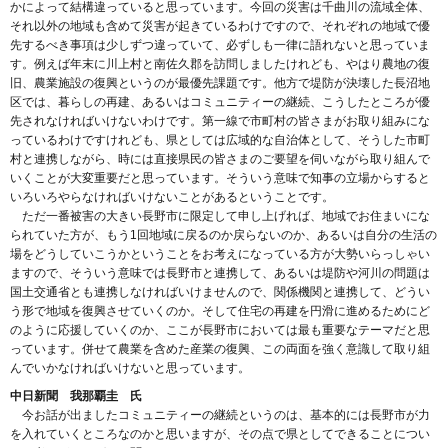
かによって結構違っていると思っています。今回の災害は千曲川の流域全体、
それ以外の地域も含めて災害が起きているわけですので、それぞれの地域で優
先するべき事項は少しずつ違っていて、必ずしも一律に語れないと思っていま
す。例えば年末に川上村と南佐久郡を訪問しましたけれども、やはり農地の復
旧、農業施設の復興というのが最優先課題です。他方で堤防が決壊した長沼地
区では、暮らしの再建、あるいはコミュニティーの継続、こうしたところが優
先されなければいけないわけです。第一線で市町村の皆さまがお取り組みにな
っているわけですけれども、県としては広域的な自治体として、そうした市町
村と連携しながら、時には直接県民の皆さまのご要望を伺いながら取り組んで
いくことが大変重要だと思っています。そういう意味で知事の立場からすると
いろいろやらなければいけないことがあるということです。
ただ一番被害の大きい長野市に限定して申し上げれば、地域でお住まいにな
られていた方が、もう1回地域に戻るのか戻らないのか、あるいは自分の生活の
場をどうしていこうかということをお考えになっている方が大勢いらっしゃい
ますので、そういう意味では長野市と連携して、あるいは堤防や河川の問題は
国土交通省とも連携しなければいけませんので、関係機関と連携して、どうい
う形で地域を復興させていくのか。そして住宅の再建を円滑に進めるためにど
のように応援していくのか、ここが長野市においては最も重要なテーマだと思
っています。併せて農業を含めた産業の復興、この両面を強く意識して取り組
んでいかなければいけないと思っています。
中日新聞 我那覇圭 氏
今お話が出ましたコミュニティーの継続というのは、基本的には長野市が力
を入れていくところなのかと思いますが、その点で県としてできることについ