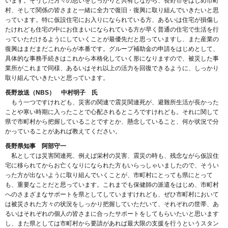
います。そうした方々の思いをしっかりと共有しながら、長野市をはじめ市町
村、そして関係の皆さまと一緒に全力で復旧・復興に取り組んでいきたいと思
っています。特に仮設住宅にお入りになられている方、あるいは住宅が損傷し
たけれども住宅の中にお住まいになられている方が早く普通の住宅で生活を行
っていただけるようにしていくことが最優先だと思っていますし、また産業の
復興はまだまだこれからが本番です。グループ補助金の申請をはじめとして、
具体的な事務手続きはこれから本格化していく形になりますので、被災した事
業所がこれまで同様、あるいはそれ以上の活力を回復できるように、しっかり
取り組んでいきたいと思っています。
長野放送（NBS） 中村明子 氏
もう一つですけれども、災害の関連で震災関連死が、避難所生活が長かった
ことや寒い時期に入ったことで心配されるところですけれども。それに関して
県で市町村から把握していることですとか、懸念していること、何か状況で分
かっていることがあれば教えてください。
長野県知事 阿部守一
私としては災害関連死、例えば栄村の災害、震災の時も、残念ながら仮設住
宅に移られてからお亡くなりになられた方もいらっしゃいましたので、そうい
った方が出ないように取り組んでいくことが、市町村にとっても県にとって
も、重要なことだと思っています。これまでも保健師の派遣をはじめ、市町村
へのさまざまなサポートを県としてしていますけれども、ぜひ市町村において
は被災された方々の状況をしっかり把握していただいて、それぞれの世帯、あ
るいはそれぞれの個人の皆さまに合ったサポートをしてもらいたいと思います
し、また県としては市町村から要請があれば最大限の支援を行うというスタン