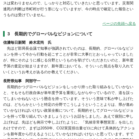
スは変わりませんので、しっかりと対応していきたいと思っています。災害関
連死の判断は市町村が行う形になっていますが、今の時点で確定した報告とい
うものは受けていません。
ページの先頭へ戻る
3 長期的でグローバルなビジョンについて
信濃毎日新聞 鈴木宏尚 氏
先ほど部局長会議で知事が強調されていたのは、長期的、グローバルなビジ
ョンを持って今から行動を起こすことが非常に大事だとおっしゃっていました
が、特にそのように感じる分野というものを挙げていただきたいのと、新年度
予算の査定が始まりますが、新年度においても、そういった視点を取り入れて
いくというお考えがあるのか教えてください。
長野県知事 阿部守一
長期的かつグローバルなビジョンをしっかり持った取り組みをしていかない
と、そもそも行政自体が単年度予算を重視しながらやっているので、道を誤っ
てしまいかねないという懸念を持っています。そういう意味で私が申し上げた
のは、どちらかというと特定の分野でこうしようということよりは、県が進め
ていかなければいけない政策全般について、長期的そしてグローバルなビジョ
ンを持って取り組んでいきましょうというお話をしました。あえて個別に申し
上げれば、先ほども例示で申し上げたように、「気候非常事態宣言」を出した
わけですので、まずは2050年、CO2実質排出量ゼロに向けて具体的なアクショ
ンを新年度から行えるようにしていかなければいけないと思っています。すで