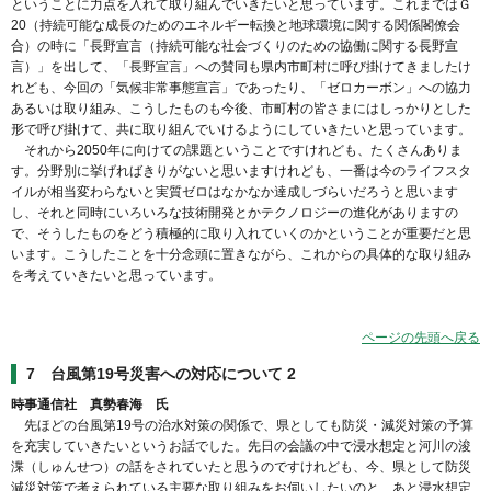
ということに力点を入れて取り組んでいきたいと思っています。これまではＧ
20（持続可能な成長のためのエネルギー転換と地球環境に関する関係閣僚会
合）の時に「長野宣言（持続可能な社会づくりのための協働に関する⻑野宣
⾔）」を出して、「長野宣言」への賛同も県内市町村に呼び掛けてきましたけ
れども、今回の「気候非常事態宣言」であったり、「ゼロカーボン」への協力
あるいは取り組み、こうしたものも今後、市町村の皆さまにはしっかりとした
形で呼び掛けて、共に取り組んでいけるようにしていきたいと思っています。
それから2050年に向けての課題ということですけれども、たくさんありま
す。分野別に挙げればきりがないと思いますけれども、一番は今のライフスタ
イルが相当変わらないと実質ゼロはなかなか達成しづらいだろうと思います
し、それと同時にいろいろな技術開発とかテクノロジーの進化がありますの
で、そうしたものをどう積極的に取り入れていくのかということが重要だと思
います。こうしたことを十分念頭に置きながら、これからの具体的な取り組み
を考えていきたいと思っています。
ページの先頭へ戻る
7 台風第19号災害への対応について 2
時事通信社 真勢春海 氏
先ほどの台風第19号の治水対策の関係で、県としても防災・減災対策の予算
を充実していきたいというお話でした。先日の会議の中で浸水想定と河川の浚
渫（しゅんせつ）の話をされていたと思うのですけれども、今、県として防災
減災対策で考えられている主要な取り組みをお伺いしたいのと、あと浸水想定