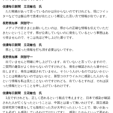
信濃毎日新聞 立花敏也 氏
ただ根拠があって言っているのかは分からないのですけれども、現にツイッ
ターなどでは飯山市で患者が出たという断定した言い方で情報が出ています。
長野県知事 阿部守一
メディアの皆さまにお願いしたいのは、県からの正確な情報を伝えていただ
きたいということです。県が公表していないのに発生しているという事態はあ
り得ませんので、そこは先ほど申し上げた通りです。
信濃毎日新聞 立花敏也 氏
県として誤った情報を打ち消す必要はないですか。
長野県知事 阿部守一
出ていませんと明確に申し上げています。出ていないと言っていますので、
ご質問の趣旨がよく分からないのですけれども、発生が確認されたら速やかに
出しますと、発生は確認されていません。そういう人がいるのではないかとい
うことは根拠がないのではないかと、新型コロナウイルスに感染した人がいる
という情報を私は見たことないのですけれども、出ているとすれば、それは誤
った情報だということを申し上げているわけです。
信濃毎日新聞 立花敏也 氏
1点ですけれども、正しく恐れるという観点で考えますと、日本で感染が確認
された人が亡くなったということは、中国とは違って無いわけです。国立感染
症研究所で検査をしても陰性だった方が大半だったということで、疑いがあっ
ても必ずしも感染しているわけではないですし、感染したからといって死ぬわ