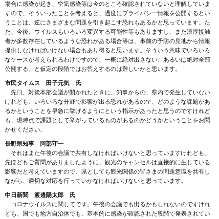
場合に感染が起き、空気感染等は今のところ確認されていないと理解していま
すので、そういったことを考えると、過度にプライバシー情報を公開するとい
うことは、逆にさまざまな問題を引き起こす恐れもあるかと思っています。た
だ、今後、ウイルスもいろいろ変異する可能性等もありますし、また濃厚接触
者が多数存在しているような恐れがある場合等は、事前の予防の見地から情報
提供しなければいけない場合もあり得ると思います。そういう意味でいろいろ
なケースが考えられるわけですので、一概に絶対出さない、あるいは絶対全部
公開する、と仮定の段階ではお答えするのは難しいかと思います。
市民タイムス 田子元気 氏
先日、対策本部会議が開かれたときに、知事からの、県内で発生していない
けれども、いろいろな分野で影響が出る恐れがあるので、どのような課題があ
るかということを早急に挙げるようにという指示があったと思うのですけれど
も、現時点で課題として挙がっているものがあるのかどうかということをお聞
かせください。
長野県知事 阿部守一
それはまた午後の会議で共有しなければいけないと思っていますけれども、
先ほどもご質問がありましたように、観光のキャンセルは直接的に生じている
影響だと考えていますので、県としても観光関係の皆さまの問題意識を共有し
ながら、適切な対応を行っていかなければいけないと思っています。
中日新聞 渡邉陽太郎 氏
コロナウイルスに関してです。午後の会議でも出るかもしれないのですけれ
ども、国でも地方自治体でも、基本的に感染が確認された段階で発表されてい