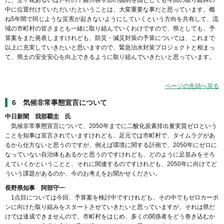
た、立ヶ花あるいは戸狩の千曲川狭窄部の掘削を国としても今回の取り組みの
中に位置付けていただいたということは、大変重要な事だと思っています。概
ね5年間で同じような災害が起きないようにしていくという方向を共有して、流
域の市町村の皆さまとも一緒に取り組んでいくわけですので、県としても、予
算案をまた発表しますけれども、防災・減災対策の予算については、これまで
以上に充実していきたいと思いますので、緊急治水対策プロジェクトと相まっ
て、県土の安全安心を向上できるように取り組んでいきたいと思っています。
ページの先頭へ戻る
6 気候非常事態宣言について
中日新聞 我那覇圭 氏
気候非常事態宣言について、2050年までに二酸化炭素排出量実質ゼロという
ことを知事は宣言されていますけれども、足元では市町村で、タイムラグがあ
るから仕方ないと思うのですが、例えば環境に関する計画で、2050年にゼロに
なっていない自治体もあるかと思うのですけれども、どのように足並みをそろ
えていくかということと、それに関連するのですけれども、2050年に向けてど
ういう課題があるのか、今のお考えをお聞かせください。
長野県知事 阿部守一
1点目については今回、予算案を検討中ですけれども、その中でもゼロカーボ
ンに向けた取り組みをスタートさせていきたいと思っていますが、それは県だ
けでは達成できませんので、市町村をはじめ、多くの関係者をどう巻き込むか