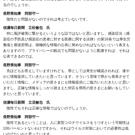
るのでしょうか。
長野県知事 阿部守一
陰性だと問題がないのでそれは考えていないです。
信濃毎日新聞 立松敏也 氏
特に風評被害に繋がるというような話ではないと思いますし、感染症法（感
染症の予防及び感染症の患者に対する医療に関する法律）の第16条では厚生労
働省と都道府県は、積極的な情報の公表に努めなければならないという条文も
ありますので、プライバシーの観点でも問題がないように配慮すれば、それは
公表できるのでは。
長野県知事 阿部守一
先ほどもお答えしていますけれども、県としては発生が確認されれば、速や
かに情報提供していきたいと思っています。そういう意味で県から発表させて
いただく情報に、メディアの皆さまにも情報提供にご協力いただきたいと思い
ますし、正確な情報をしっかり踏まえた対応を県民の皆さまにお願いをしてい
きたいと思っています。
信濃毎日新聞 立花敏也 氏
陰性でもそれは正確な情報ではないのでしょうか。
長野県知事 阿部守一
陰性であるということは、人に新型コロナウイルスをうつすという可能性は
100パーセントないわけですから、それはウイルス対策においての必要性は低
いのでないかと思っています。