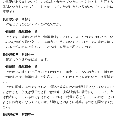
い状況がありました。忙しいのはよく分かっているのですけれども、対応する
体制というものをもう少ししっかりしていただけるとありがたいです。これは
要望です。
長野県知事 阿部守一
対応というのはメディアの対応ですか。
中日新聞 我那覇圭 氏
そうです。確定した時点で情報提供するとおっしゃったのですけれども、い
ろいろな情報が飛び交っている時点で、常に動いているので、その確定を待っ
ていると逆の意味で良くないことも起こり得ると思いますので。
長野県知事 阿部守一
確定したら速やかに出します。
中日新聞 我那覇圭 氏
それはその通りだと思うのですけれども、確定していない時点でも、例えば
その都度出せる情報の提供や対応をしていただけるとありがたいという要望で
す。
それに関連するのですけれど、電話相談窓口が24時間対応となっているので
すけれども、例えば県庁だと日中は保健・疾病対策課の番号になっていて、夜
は代表になっているのですけれど、これは24時間対応と言っていいのか、どの
ようにお考えになっているのか、対制をどのように構築するのかお聞かせくだ
さい。
長野県知事 阿部守一