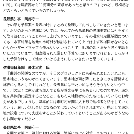
に関しては建設部から11河川分の要求があったと思うのですけれど、規模感は
どのくらいと考えているのでしょうか。
長野県知事 阿部守一
その話も予算案の発表の時にまとめて整理してお出ししていきたいと思いま
す。お話のあった浚渫については、かねてから県単独の浚渫事業には桁を変え
て取り組むということを申し上げてきていますし、今の浸水想定区域図につい
ても、水害対策を地元の市町村が検討されていく上ではまず区域図がないとな
かなかハザードマップも作れないということで、地域の皆さまから強く要請を
いただいています。相当限られた厳しい予算ではありますけれども、しっかり
した予算付けをして進めていけるようにしていきたいと思っています。
信濃毎日新聞 鈴木宏尚 氏
千曲川の関係なのですが、今日のプロジェクトにも盛られましたけれども、
遊水地というものが出てきています。遊水地は雨が降ったときに水を貯留する
施設になるわけですけれども、長野県には平たい所はそうそうないという中
で、川の近くに家が建ち並んでる所が善光寺平にもあるわけなのですが。遊水
地を具体的に設定するとなると、もちろん地権者の方たちにもいろいろなお考
えがあるでしょうし、基本的には市町村が間に入る形で地権者と話をしていく
という、厳しい話し合いになるのではないかと予想されますが、県として遊水
地の設定について支援をするとか関わっていくということがあるのかどうなの
かお聞かせください。
長野県知事 阿部守一
今回の対策は、河川における対策、流域における対策、まちづくり・ソフト