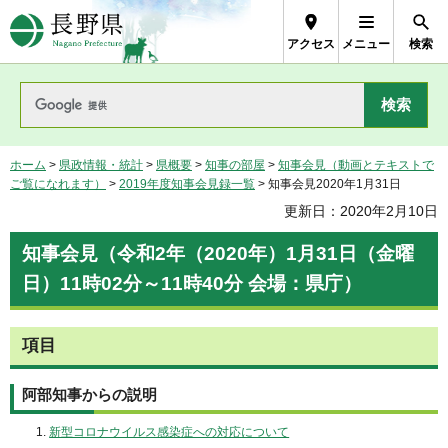
長野県Nagano Prefecture
アクセス
メニュー
検索
ホーム
>
県政情報・統計
>
県概要
>
知事の部屋
>
知事会見（動画とテキストで
ご覧になれます）
>
2019年度知事会見録一覧
> 知事会見2020年1月31日
更新日：2020年2月10日
知事会見（令和2年（2020年）1月31日（金曜
日）11時02分～11時40分 会場：県庁）
項目
阿部知事からの説明
新型コロナウイルス感染症への対応について