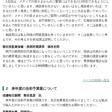
1点目は、メディアの皆さまからのご要望にはできるだけ対応できるようにし
ていきたいと思います。感染者を出さない、あるいはもし感染者がいれば、で
きるだけ早く発見して適切に対応していくということに力点を置いてやってい
るので、メディアの皆さまからのご質問への対応が十分ではないところもある
かもしれませんけれども、全庁体制でしっかり向き合って、広報担当部局も巻
き込んで対応できるようにしていきたいと思っていますので、そこは改善した
いと思います。
相談窓口は私も同様の問題意識を持っていますので、そこは改善していく考
えです。今の考え方を担当課は説明してください。
衛生技監兼保健・疾病対策課長 徳本史郎
県庁の夜間対応代表電話になっているということですが、現状は代表から担
当の携帯電話に転送するという形をとっているのですが、ご指摘の課題を解決
するため、後ほどプレスリリースしたいと思っていますが、専用相談電話を設
置しましてダイレクトに24時間繋がるようにしていきたいと思います。
ページの先頭へ戻る
2 来年度の当初予算案について
信濃毎日新聞 熊谷直彦 氏
来年度の当初予算案の関係です。先日知事査定が終わりまして、どんな観点
で臨んだのかということと、結果についての感想をお聞かせください。