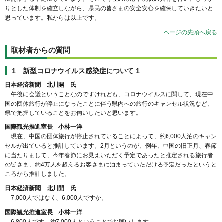
りとした体制を確立しながら、県民の皆さまの安全安心を確保していきたいと
思っています。私からは以上です。
ページの先頭へ戻る
取材者からの質問
1 新型コロナウイルス感染症について 1
日本経済新聞 北川開 氏
午後に会議ということなのですけれども、コロナウイルスに関して、現在中
国の団体旅行が停止になったことに伴う県内への旅行のキャンセル状況など、
県で把握していることをお伺いしたいと思います。
国際観光推進室長 小林一洋
現在、中国の団体旅行が停止されていることによって、約6,000人泊のキャン
セルが出ていると推計しています。2月というのが、例年、中国の旧正月、春節
に当たりまして、今年春節にお見えいただく予定であったと推定される旅行者
の皆さま、約4万人を超えるお客さまに泊まっていただける予定だったというと
ころから推計しました。
日本経済新聞 北川開 氏
7,000人ではなく、6,000人ですか。
国際観光推進室長 小林一洋
6,800人です。約7,000人ということでお願いします。