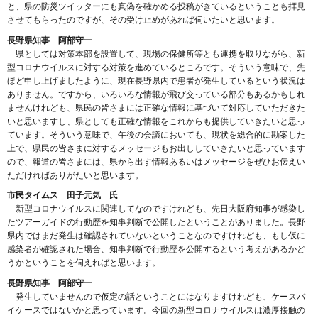
と、県の防災ツイッターにも真偽を確かめる投稿がきているということも拝見
させてもらったのですが、その受け止めがあれば伺いたいと思います。
長野県知事 阿部守一
県としては対策本部を設置して、現場の保健所等とも連携を取りながら、新
型コロナウイルスに対する対策を進めているところです。そういう意味で、先
ほど申し上げましたように、現在長野県内で患者が発生しているという状況は
ありません。ですから、いろいろな情報が飛び交っている部分もあるかもしれ
ませんけれども、県民の皆さまには正確な情報に基づいて対応していただきた
いと思いますし、県としても正確な情報をこれからも提供していきたいと思っ
ています。そういう意味で、午後の会議においても、現状を総合的に勘案した
上で、県民の皆さまに対するメッセージもお出ししていきたいと思っています
ので、報道の皆さまには、県から出す情報あるいはメッセージをぜひお伝えい
ただければありがたいと思います。
市民タイムス 田子元気 氏
新型コロナウイルスに関連してなのですけれども、先日大阪府知事が感染し
たツアーガイドの行動歴を知事判断で公開したということがありました。長野
県内ではまだ発生は確認されていないということなのですけれども、もし仮に
感染者が確認された場合、知事判断で行動歴を公開するという考えがあるかど
うかということを伺えればと思います。
長野県知事 阿部守一
発生していませんので仮定の話ということにはなりますけれども、ケースバ
イケースではないかと思っています。今回の新型コロナウイルスは濃厚接触の