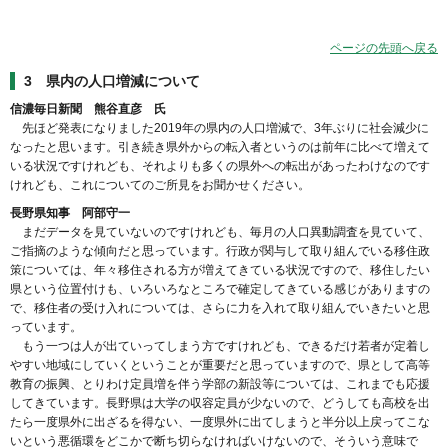
ページの先頭へ戻る
3 県内の人口増減について
信濃毎日新聞 熊谷直彦 氏
先ほど発表になりました2019年の県内の人口増減で、3年ぶりに社会減少に
なったと思います。引き続き県外からの転入者というのは前年に比べて増えて
いる状況ですけれども、それよりも多くの県外への転出があったわけなのです
けれども、これについてのご所見をお聞かせください。
長野県知事 阿部守一
まだデータを見ていないのですけれども、毎月の人口異動調査を見ていて、
ご指摘のような傾向だと思っています。行政が関与して取り組んでいる移住政
策については、年々移住される方が増えてきている状況ですので、移住したい
県という位置付けも、いろいろなところで確定してきている感じがありますの
で、移住者の受け入れについては、さらに力を入れて取り組んでいきたいと思
っています。
もう一つは人が出ていってしまう方ですけれども、できるだけ若者が定着し
やすい地域にしていくということが重要だと思っていますので、県として高等
教育の振興、とりわけ定員増を伴う学部の新設等については、これまでも応援
してきています。長野県は大学の収容定員が少ないので、どうしても高校を出
たら一度県外に出ざるを得ない、一度県外に出てしまうと半分以上戻ってこな
いという悪循環をどこかで断ち切らなければいけないので、そういう意味で