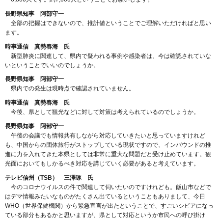
長野県知事 阿部守一
全部の把握はできないので、推計値ということでご理解いただければと思い
ます。
時事通信 真勢春海 氏
新型肺炎に関連して、県内で疑われる事例や感染者は、今は確認されていな
いということでいいのでしょうか。
長野県知事 阿部守一
県内での発生は現時点で確認されていません。
時事通信 真勢春海 氏
今後、県として観光などに対して対策は考えられているのでしょうか。
長野県知事 阿部守一
午後の会議でも情報共有しながら対応していきたいと思っていますけれど
も、中国からの団体旅行がストップしている現状ですので、インバウンドの推
進に力を入れてきた本県としては非常に重大な問題だと受け止めています。観
光面においてもしかるべき対応を講じていく必要があると考えています。
テレビ信州（TSB） 三澤琢 氏
今のコロナウイルスの件で関連して伺いたいのですけれども。飯山市などで
はデマ情報みたいなものがたくさん出ているということもありまして、今日
WHO（世界保健機関）から緊急宣言が出たということで、すごいシビアになっ
ている部分もあるかと思いますが、県として対応というか市民への呼び掛け