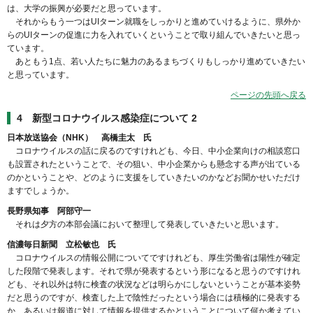
は、大学の振興が必要だと思っています。
それからもう一つはUIターン就職をしっかりと進めていけるように、県外か
らのUIターンの促進に力を入れていくということで取り組んでいきたいと思っ
ています。
あともう1点、若い人たちに魅力のあるまちづくりもしっかり進めていきたい
と思っています。
ページの先頭へ戻る
4 新型コロナウイルス感染症について 2
日本放送協会（NHK） 高橋圭太 氏
コロナウイルスの話に戻るのですけれども、今日、中小企業向けの相談窓口
も設置されたということで、その狙い、中小企業からも懸念する声が出ている
のかということや、どのように支援をしていきたいのかなどお聞かせいただけ
ますでしょうか。
長野県知事 阿部守一
それは夕方の本部会議において整理して発表していきたいと思います。
信濃毎日新聞 立松敏也 氏
コロナウイルスの情報公開についてですけれども、厚生労働省は陽性が確定
した段階で発表します。それで県が発表するという形になると思うのですけれ
ども、それ以外は特に検査の状況などは明らかにしないということが基本姿勢
だと思うのですが、検査した上で陰性だったという場合には積極的に発表する
か、あるいは報道に対して情報を提供するかということについて何か考えてい