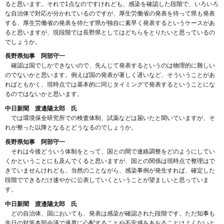
ると思います。それで1点なのですけれども、感染を確認した段階で、いろいろ
な自治体で対応が分かれているのですが、厚生労働省の発表を待って県も発表
する、厚生労働省の発表を待たず県が独自に素早く発表するというケースがあ
ると思いますが、現段階では長野県としてはどちらをとりたいと思っているの
でしょうか。
長野県知事 阿部守一
確認は国でしかできないので、先んじて発表するというのは物理的に難しい
のでないかと思います。例えば国の発表が著しく遅いなど、そういうことがあ
ればともかく、現時点では基本的に同じタイミングで発表するということにな
るのではないかと思います。
中日新聞 渡邉陽太郎 氏
では環境保全研究所での検査体制、試薬などは届いたと聞いていますが、そ
れが整った以降となるとどうなるのでしょうか。
長野県知事 阿部守一
それは今後どういう体制をとって、国との間で連絡調整をどのようにしてい
くかということにも及んでくると思いますが、国との関係は現時点で整理はで
きていませんけれども、当然のことながら、感染事例が発生すれば、確定した
段階でできるだけ速やかに公表していくということが望ましいと思っていま
す。
中日新聞 渡邉陽太郎 氏
どの自治体、国においても、発表は感染が確認された段階です。ただ知事も
先日の対策本部会議で過度に心配することや不安感をあおることはよくないと