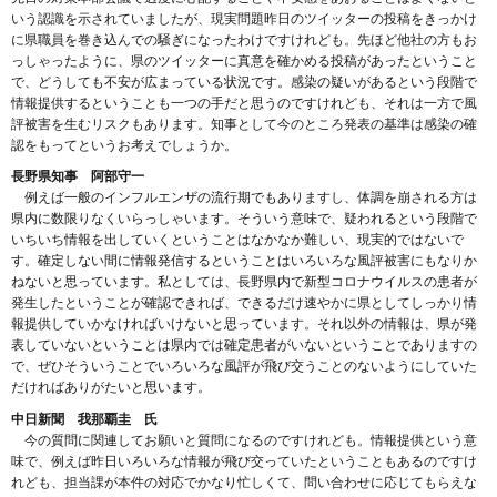
いう認識を示されていましたが、現実問題昨日のツイッターの投稿をきっかけ
に県職員を巻き込んでの騒ぎになったわけですけれども。先ほど他社の方もお
っしゃったように、県のツイッターに真意を確かめる投稿があったということ
で、どうしても不安が広まっている状況です。感染の疑いがあるという段階で
情報提供するということも一つの手だと思うのですけれども、それは一方で風
評被害を生むリスクもあります。知事として今のところ発表の基準は感染の確
認をもってというお考えでしょうか。
長野県知事 阿部守一
例えば一般のインフルエンザの流行期でもありますし、体調を崩される方は
県内に数限りなくいらっしゃいます。そういう意味で、疑われるという段階で
いちいち情報を出していくということはなかなか難しい、現実的ではないで
す。確定しない間に情報発信するということはいろいろな風評被害にもなりか
ねないと思っています。私としては、長野県内で新型コロナウイルスの患者が
発生したということが確認できれば、できるだけ速やかに県としてしっかり情
報提供していかなければいけないと思っています。それ以外の情報は、県が発
表していないということは県内では確定患者がいないということでありますの
で、ぜひそういうことでいろいろな風評が飛び交うことのないようにしていた
だければありがたいと思います。
中日新聞 我那覇圭 氏
今の質問に関連してお願いと質問になるのですけれども。情報提供という意
味で、例えば昨日いろいろな情報が飛び交っていたということもあるのですけ
れども、担当課が本件の対応でかなり忙しくて、問い合わせに応じてもらえな