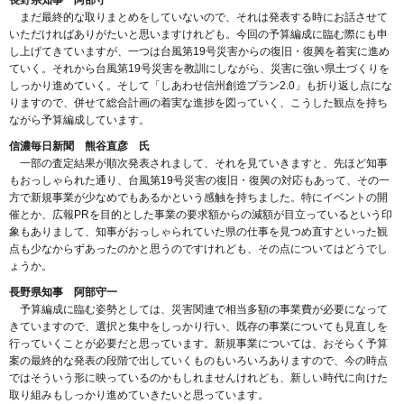
長野県知事 阿部守一
まだ最終的な取りまとめをしていないので、それは発表する時にお話させて
いただければありがたいと思いますけれども。今回の予算編成に臨む際にも申
し上げてきていますが、一つは台風第19号災害からの復旧・復興を着実に進め
ていく。それから台風第19号災害を教訓にしながら、災害に強い県土づくりを
しっかり進めていく。そして「しあわせ信州創造プラン2.0」も折り返し点にな
りますので、併せて総合計画の着実な進捗を図っていく、こうした観点を持ち
ながら予算編成しています。
信濃毎日新聞 熊谷直彦 氏
一部の査定結果が順次発表されまして、それを見ていきますと、先ほど知事
もおっしゃられた通り、台風第19号災害の復旧・復興の対応もあって、その一
方で新規事業が少なめでもあるかという感触を持ちました。特にイベントの開
催とか、広報PRを目的とした事業の要求額からの減額が目立っているという印
象もありまして、知事がおっしゃられていた県の仕事を見つめ直すといった観
点も少なからずあったのかと思うのですけれども、その点についてはどうでし
ょうか。
長野県知事 阿部守一
予算編成に臨む姿勢としては、災害関連で相当多額の事業費が必要になって
きていますので、選択と集中をしっかり行い、既存の事業についても見直しを
行っていくことが必要だと思っています。新規事業については、おそらく予算
案の最終的な発表の段階で出していくものもいろいろありますので、今の時点
ではそういう形に映っているのかもしれませんけれども、新しい時代に向けた
取り組みもしっかり進めていきたいと思っています。