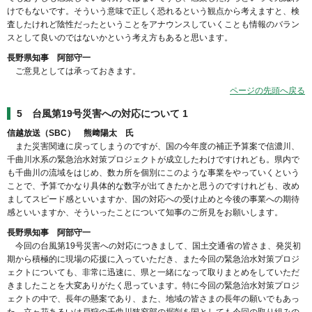
けでもないです。そういう意味で正しく恐れるという観点から考えますと、検
査したけれど陰性だったということをアナウンスしていくことも情報のバラン
スとして良いのではないかという考え方もあると思います。
長野県知事 阿部守一
ご意見としては承っておきます。
ページの先頭へ戻る
5 台風第19号災害への対応について 1
信越放送（SBC） 熊﨑陽太 氏
また災害関連に戻ってしまうのですが、国の今年度の補正予算案で信濃川、
千曲川水系の緊急治水対策プロジェクトが成立したわけですけれども。県内で
も千曲川の流域をはじめ、数カ所を個別にこのような事業をやっていくという
ことで、予算でかなり具体的な数字が出てきたかと思うのですけれども、改め
ましてスピード感といいますか、国の対応への受け止めと今後の事業への期待
感といいますか、そういったことについて知事のご所見をお願いします。
長野県知事 阿部守一
今回の台風第19号災害への対応につきまして、国土交通省の皆さま、発災初
期から積極的に現場の応援に入っていただき、また今回の緊急治水対策プロジ
ェクトについても、非常に迅速に、県と一緒になって取りまとめをしていただ
きましたことを大変ありがたく思っています。特に今回の緊急治水対策プロジ
ェクトの中で、長年の懸案であり、また、地域の皆さまの長年の願いでもあっ