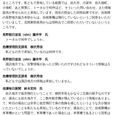
るところです。私どもで承知している範囲では、佐久市、小諸市、佐久穂町、
小海町、あと県警に、トータルで40件ほど、そういった問い合わせ、また情報
提供が寄せられたと承知しています。現在の照会した回答結果ですが、自衛隊
の長野地方協力本部からは、自衛隊機は飛行していないというご回答をいただ
いていまして、北関東防衛局からは現時点でご回答いただいていないというと
ころです。
長野朝日放送（abn）藤井学 氏
トータルで何件でしょうか。
危機管理防災課長 柳沢秀信
私どもの方で承知しているのは40件です。
長野朝日放送（abn）藤井学 氏
諏訪地方でも、目撃情報があったと聞いたのですけれどもそういう情報は入
っていないでしょうか。
危機管理防災課長 柳沢秀信
私どもでは諏訪地方の情報は承知していません。
信濃毎日新聞 鈴木宏尚 氏
佐久地方で低空飛行ということで、柳田市長もかなりご立腹の様子なのです
が、過去にも佐久地方で、ここ数年航空機が飛んでいるという情報がありまし
て、昨日の場合には非常に低空飛行で身の危険を感じたというような方が随分
いたということを私たちも承知しているのですが、過去のことで、自衛隊機か
米軍機かという問題で、米軍機であった場合には、米軍機であるという回答は