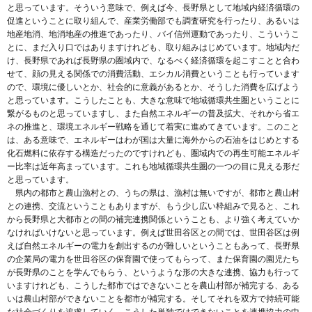
と思っています。そういう意味で、例えば今、長野県として地域内経済循環の
促進ということに取り組んで、産業労働部でも調査研究を行ったり、あるいは
地産地消、地消地産の推進であったり、バイ信州運動であったり、こういうこ
とに、まだ入り口ではありますけれども、取り組みはじめています。地域内だ
け、長野県であれば長野県の圏域内で、なるべく経済循環を起こすことと合わ
せて、顔の見える関係での消費活動、エシカル消費ということも行っています
ので、環境に優しいとか、社会的に意義があるとか、そうした消費を広げよう
と思っています。こうしたことも、大きな意味で地域循環共生圏ということに
繋がるものと思っていますし、また自然エネルギーの普及拡大、それから省エ
ネの推進と、環境エネルギー戦略を通じて着実に進めてきています。このこと
は、ある意味で、エネルギーはわが国は大量に海外からの石油をはじめとする
化石燃料に依存する構造だったのですけれども、圏域内での再生可能エネルギ
ー比率は近年高まっています。これも地域循環共生圏の一つの目に見える形だ
と思っています。
県内の都市と農山漁村との、うちの県は、漁村は無いですが、都市と農山村
との連携、交流ということもありますが、もう少し広い枠組みで見ると、これ
から長野県と大都市との間の補完連携関係ということも、より強く考えていか
なければいけないと思っています。例えば世田谷区との間では、世田谷区は例
えば自然エネルギーの電力を創出するのが難しいということもあって、長野県
の企業局の電力を世田谷区の保育園で使ってもらって、また保育園の園児たち
が長野県のことを学んでもらう、というような形の大きな連携、協力も行って
いますけれども、こうした都市ではできないことを農山村部が補完する、ある
いは農山村部ができないことを都市が補完する。そしてそれを双方で持続可能