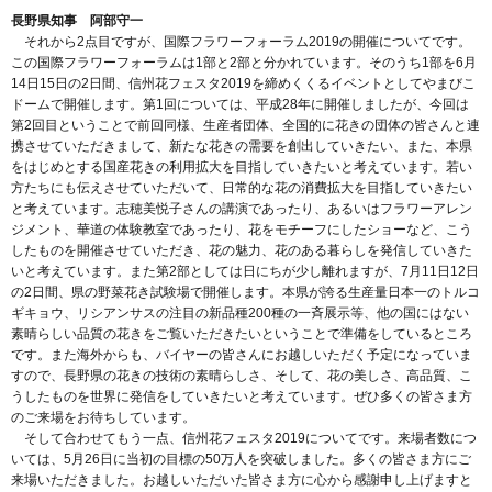
長野県知事 阿部守一
それから2点目ですが、国際フラワーフォーラム2019の開催についてです。
この国際フラワーフォーラムは1部と2部と分かれています。そのうち1部を6月
14日15日の2日間、信州花フェスタ2019を締めくくるイベントとしてやまびこ
ドームで開催します。第1回については、平成28年に開催しましたが、今回は
第2回目ということで前回同様、生産者団体、全国的に花きの団体の皆さんと連
携させていただきまして、新たな花きの需要を創出していきたい、また、本県
をはじめとする国産花きの利用拡大を目指していきたいと考えています。若い
方たちにも伝えさせていただいて、日常的な花の消費拡大を目指していきたい
と考えています。志穂美悦子さんの講演であったり、あるいはフラワーアレン
ジメント、華道の体験教室であったり、花をモチーフにしたショーなど、こう
したものを開催させていただき、花の魅力、花のある暮らしを発信していきた
いと考えています。また第2部としては日にちが少し離れますが、7月11日12日
の2日間、県の野菜花き試験場で開催します。本県が誇る生産量日本一のトルコ
ギキョウ、リシアンサスの注目の新品種200種の一斉展示等、他の国にはない
素晴らしい品質の花きをご覧いただきたいということで準備をしているところ
です。また海外からも、バイヤーの皆さんにお越しいただく予定になっていま
すので、長野県の花きの技術の素晴らしさ、そして、花の美しさ、高品質、こ
うしたものを世界に発信をしていきたいと考えています。ぜひ多くの皆さま方
のご来場をお待ちしています。
そして合わせてもう一点、信州花フェスタ2019についてです。来場者数につ
いては、5月26日に当初の目標の50万人を突破しました。多くの皆さま方にご
来場いただきました。お越しいただいた皆さま方に心から感謝申し上げますと