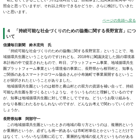
照会と思っていますが、それ以上何かできるかどうか、さらに検討していきた
いと思います。
ページの先頭へ戻る
4 「持続可能な社会づくりのための協働に関する長野宣言」につ
いて
信濃毎日新聞 鈴木宏尚 氏
「持続可能な社会づくりのための協働に関する長野宣言」ということで、地
域循環共生圏ということなのですけれども、2018年に閣議決定した国の環境基
本計画の中で提言されたもので、昨日、プラットフォーム事業、地域循環共生
圏プラットフォーム事業という環境省の事業に、長野県から根羽村と、知事も
ご関係のあるスマートテロワール協会さんが小布施町で事業展開するというこ
とが採択されたということがありました。
地域循環共生圏というのは都市と農山村との双方の資源を補い合って、持続
可能な共生圏を形づくるというような、そういうものだと理解しているのです
が、知事は地域循環共生圏に対して県としてですね、どういうお取り組みを、
かなり各般にわたるかもしれないのですが、どんなお考えで関わっていくので
しょうか。
長野県知事 阿部守一
この地域循環共生圏といったときの地域の取り方というのは、複層的という
か重層的というか、必ずしも画一的あるいは市町村単位とかということだけで
はなくて、いろいろな活動に応じて、重層的な地域の捉え方というものがある