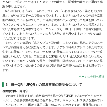
ともに、ご協力いただきましたメディアの皆さん、関係者の皆さまに重ねて感
謝を申し上げます。
5月25日からは「みて、ふれて、つくって『いわさきちひろ・花とあそびの
庭』」がやまびこドームで始まっています。いわさきちひろさんの作品を立体
的に再現しているものでして、ご自身が絵本の主人公になって写真を撮ってい
ただくというようなこともできます。また、いわさきちひろさんの得意とされ
ていた水彩技法を体験できるワークショップも土曜日、日曜日に無料で開催し
ています。いわさきちひろファンの方も大勢いると思いますので、ぜひお越し
いただければと思います。
また、メイン会場の「北アルプスと花の丘」においては、桃色のアグロステ
ンマが満開を迎える状況になっています。ナデシコ科のナデシコに似た花で大
変美しい景観で、またこれまでとも違った景観になっていますので、ぜひ一度
お越しいただいた方も、二度三度とご来場いただければ大変ありがたいと思っ
ています。これからも新たな見所、企画展等、随時お知らせしていきたいと思
っていますので、ぜひ多くの皆さまに引き続きご来場いただければと思ってい
ます。
ページの先頭へ戻る
3 統一QR「JPQR」の普及事業の説明会について
長野県知事 阿部守一
それから3点目ですが、総務省が行う統一QR「JPQR（ジェーピーキューア
ール）」の普及事業の説明会のお知らせです。キャッシュレス決済を進めてい
こうということで、国が主体的に取り組んでいるわけですが、長野県において