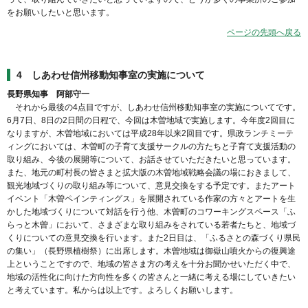
をお願いしたいと思います。
ページの先頭へ戻る
4 しあわせ信州移動知事室の実施について
長野県知事 阿部守一
それから最後の4点目ですが、しあわせ信州移動知事室の実施についてです。
6月7日、8日の2日間の日程で、今回は木曽地域で実施します。今年度2回目に
なりますが、木曽地域においては平成28年以来2回目です。県政ランチミーテ
ィングにおいては、木曽町の子育て支援サークルの方たちと子育て支援活動の
取り組み、今後の展開等について、お話させていただきたいと思っています。
また、地元の町村長の皆さまと拡大版の木曽地域戦略会議の場におきまして、
観光地域づくりの取り組み等について、意見交換をする予定です。またアート
イベント「木曽ペインティングス」を展開されている作家の方々とアートを生
かした地域づくりについて対話を行う他、木曽町のコワーキングスペース「ふ
らっと木曽」において、さまざまな取り組みをされている若者たちと、地域づ
くりについての意見交換を行います。また2日目は、「ふるさとの森づくり県民
の集い」（長野県植樹祭）に出席します。木曽地域は御嶽山噴火からの復興途
上ということですので、地域の皆さま方の考えを十分お聞かせいただく中で、
地域の活性化に向けた方向性を多くの皆さんと一緒に考える場にしていきたい
と考えています。私からは以上です。よろしくお願いします。