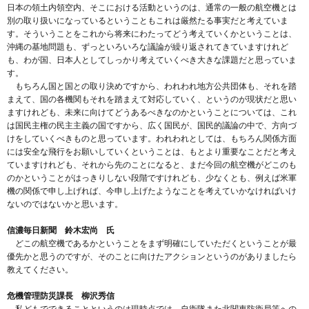
日本の領土内領空内、そこにおける活動というのは、通常の一般の航空機とは
別の取り扱いになっているということもこれは厳然たる事実だと考えていま
す。そういうことをこれから将来にわたってどう考えていくかということは、
沖縄の基地問題も、ずっといろいろな議論が繰り返されてきていますけれど
も、わが国、日本人としてしっかり考えていくべき大きな課題だと思っていま
す。
もちろん国と国との取り決めですから、われわれ地方公共団体も、それを踏
まえて、国の各機関もそれを踏まえて対応していく、というのが現状だと思い
ますけれども、未来に向けてどうあるべきなのかということについては、これ
は国民主権の民主主義の国ですから、広く国民が、国民的議論の中で、方向づ
けをしていくべきものと思っています。われわれとしては、もちろん関係方面
には安全な飛行をお願いしていくということは、もとより重要なことだと考え
ていますけれども、それから先のことになると、まだ今回の航空機がどこのも
のかということがはっきりしない段階ですけれども、少なくとも、例えば米軍
機の関係で申し上げれば、今申し上げたようなことを考えていかなければいけ
ないのではないかと思います。
信濃毎日新聞 鈴木宏尚 氏
どこの航空機であるかということをまず明確にしていただくということが最
優先かと思うのですが、そのことに向けたアクションというのがありましたら
教えてください。
危機管理防災課長 柳沢秀信
私どもでできることというのは現時点では、自衛隊また北関東防衛局等への