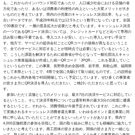
も、これからのインバウンド対応であったり、人口減少社会における店舗の省
力化であったり、あるいは消費者の利便性の向上といった大変メリットが大き
いものだと考えています。県内の小売業のキャッシュレス決済比率、ちょっと
古いデータですが、平成26年時点では12.5％という数字になっています。全国
で30番目です。一層の普及拡大が必要だと考えています。キャッシュレス決済
の一つであるQRコード決済については、クレジットカードなどと比べて専用の
読み取り機が不要である、導入コストが安い、といった導入しやすい手法で
す。他方で、サービスの提供会社ごとにQRコードの規格が異なるということ
で、全てのサービスに対応することが現時点では必要になっているということ
で、こうした課題を解決するために総務省が中心となって一般社団法人キャッ
シュレス推進協議会が作成した統一QRコード「JPQR」、これを普及していこ
うというものです。この事業、長野県含め全国4県、岩手県、和歌山県、福岡県
そして本県ということで、4県で全国に先駆けて取り組むものです。この説明会
をこれから県内各地で40回開催していく予定にしています。ぜひ多くの事業者
の皆さま方にQR決済を導入いただきたい、ご検討いただきたいと思っていま
す。
参加いただく店舗としてのメリットは、最大7社の決済サービスに対応してい
るということ。そして決済手数料については通常料率の最大3分の1程度に優遇
するということ。それから、消費増税が今後予定されていますが、これに伴っ
て実施されるキャッシュレス消費者還元事業、いわゆるポイント還元事業に同
時に申し込んでいただくことができるといったメリットがあります。県内で
4,000店舗程度の参加を目指して、国の取り組みに県としても積極的に協力して
いきたいと考えています。商工団体の皆さま始め、関係の皆さま方と一緒にな
って、取り組んでいきたいと思っていますので、どうか多くの事業所のご参加