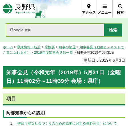
長野県Nagano Prefecture
アクセス
メニュー
検索
ホーム
>
県政情報・統計
>
県概要
>
知事の部屋
>
知事会見（動画とテキストで
ご覧になれます）
>
2019年度知事会見録一覧
> 知事会見2019年5月31日
更新日：2019年6月3日
知事会見（令和元年（2019年）5月31日（金曜
日）11時02分～11時39分 会場：県庁）
項目
阿部知事からの説明
「持続可能な社会づくりのための協働に関する長野宣言」について