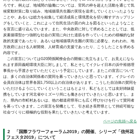
ろです。例えば、地域間の協働については、官民の枠を超えた活動を通じて気
候変動対策に取り組み、地域循環共生圏の実現を追求していくといったような
ことや、あるいは総力を結集して経済成長と環境悪化を切り離すデカップリン
グをしていくと、これによって住民生活の質の向上を図るといったようなこと
を宣言に盛り込んでいます。また、中央政府に対して求めることとしては、低
炭素循環型かつ強靭な社会の実現に向けた道筋を作っていくための積極的な財
政的支援であったり、あるいは地域循環共生圏の実現に必要な、われわれ、地
方政府における人材開発、人材育成の支援であったり、こうしたことを求める
内容です。
この宣言についてはG20関係閣僚会合の開催に先立ちまして、お見えになら
れます原田義昭環境大臣に対しまして、私とそしてイクレイ日本の浜中裕徳理
事長から手渡させていただくという予定にしています。またこの宣言について
は、多くの自治体関係者の賛同を募っていきたいと思っています。イクレイの
会員自治体は世界各国1,750以上の自治体があります。こうした自治体の賛同を
いただけるようにしていくということはもとより、私どもとしては友好姉妹提
携をしています河北省やミズーリ州にも働きかけていきたいと思いますし、ま
た、県内の市町村あるいは、他の都道府県等にも広く呼びかけを行って賛同者
を募っていきます。この宣言を契機として、引き続き長野県として持続可能な
社会づくりに積極的な役割を果たしていきたいと考えています。
ページの先頭へ戻る
2 「国際フラワーフォーラム2019」の開催、シリーズ「信州花
フェスタ2019」について