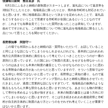
信濃毎日新聞 熊谷直彦 氏
6月1日にふるさと納税の新制度がスタートします。返礼品について返戻率を
3割以下にしたりとか、地場産品に限ったりとか、県内各市町村も対応されてい
ると思います。特に地場産品に限るという決まりを定められたことで、返礼品
をどうするかということで苦慮する市町村が全国にあるということなのです
が、これまでも知事会見でこういった質問があったことは承知していますが、
改めてですけれども、この新制度について特に返礼品を地場産品に限るとした
点について思うところを聞かせてください。
長野県知事 阿部守一
この場でも何回かふるさと納税の話・質問をいただいて、お話していること
と同じような話になってしまうかもしれませんけれども、基本的にはわれわれ
地方公共団体が主体的に責任をもって考えていくべきことだというのが一番の
原則だと思っています。ただ国において制度の見直しをせざるを得なかったと
いうのはあまりにも本来の制度の趣旨としていかがなものかというように思わ
れる寄附金の集め方があったからだと思っていますので、そういう意味ではや
むを得ない対応ではないかと思っています。長野県はご承知の通り、もので返
礼品を出さないクラウドファンディング型のふるさと納税も開始をさせていた
だきましたが、過度に営業的な話になりすぎていて、地場産品の振興のような
観点ももちろん大事な部分もあると思いますけれども、あまりにも物の対価と
して寄付を求めるような形が強すぎると、本来の制度の趣旨とは違う方向に行
ってしまいかねないと思いますので、そこは引き続きわれわれ都道府県と市町
村が自主的主体的に制度のあり方というのをそれぞれ考えていくことが重要で
はないかと思います。