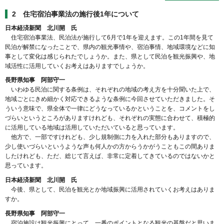
2 住宅宿泊事業法の施行後1年について
日本経済新聞 北川開 氏
住宅宿泊事業法、民泊法が施行して6月で1年を迎えます。この1年間を見て
民泊が解禁になったことで、県内の観光事情や、宿泊事情、地域環境などに知
事として変化は感じられたでしょうか。また、県として民泊を観光振興や、地
域活性に活用していくお考えはありますでしょうか。
長野県知事 阿部守一
いわゆる民泊に関する条例は、それぞれの地域の考え方を十分聞いた上で、
地域ごとにきめ細かく対応できるような条例に今回させていただきました。そ
ういう意味で、県全体で一律にどうなっているかということを、コメントをし
づらいというところがありますけれども、それぞれの実態に合わせて、積極的
に活用している地域は活用していただいていると思っています。
他方で、一部ですけれども、少し規制側に力を入れた部分もありますので、
少し使いづらいというような声も何人かの方からうかがうこともこの間ありま
したけれども、ただ、総じて言えば、非常に定着してきているのではないかと
思っています。
日本経済新聞 北川開 氏
今後、県として、民泊を観光とか地域振興に活用されていくお考えはありま
すか。
長野県知事 阿部守一
宿泊施設は観光振興にとって、一番のポイントとなる観光の基盤だと思いま