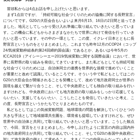
冒頭私からは4点お話を申し上げたいと思います。
まず1点目ですが、「持続可能な社会づくりのための協働に関する長野宣言」
についてです。G20の大臣会合もいよいよ来月6月15、16日の2日間と迫ってき
ました。地元としてしっかり受け入れ準備に取り組んでいきたいと思っていま
す。この機会に私どもからさまざまなかたちで世界に向けて発信を行っていき
たいと思っています。その中の一環として、この度、イクレイ日本とともに長
野宣言というものをとりまとめました。これまでも昨年12月のCOP24（コップ
24/気候変動枠組条約第24回締約国会議）であるとか、あるいは今年5月の
ICCA2019（アイシーシーエー2019/気候変動に関する国際会議）において、世
界に長野県の取り組みを発信してきていますし、また私どもとしても持続可能
な社会づくりのためには、自治体同士の連携を世界的な規模で進めていくこと
が重要だと改めて認識しているところです。そういう中で私どもとしてはこの
G20の大臣会合が開催されることを契機として、改めて地方政府同士が世界の
国境を越えて繋がり合うこと、そして中央政府としても独自の取り組みを行い
ますけれども、中央政府においても地方政府の取り組みをしっかり応援しても
らいたい、支援してもらいたい、こうしたことを発信していきたいと考え、こ
の度、長野宣言というかたちでとりまとめたものです。
私どもとしてはこの気候変動問題、地球環境の問題を解決していくひとつの
大きな手法として地域循環共生圏を、環境省も提唱していますけれども、ぜひ
世界中の自治体と共同して取り組んでいきたいと思っています。こうした観点
で、今回、宣言をとりまとめました。今申し上げたように宣言の内容は国内外
の地方政府同士が共同して取り組んでいくこと、そしてG20の各国中央政府に
対して地方政府の側として求めること、大きく二つの内容からなっているとこ