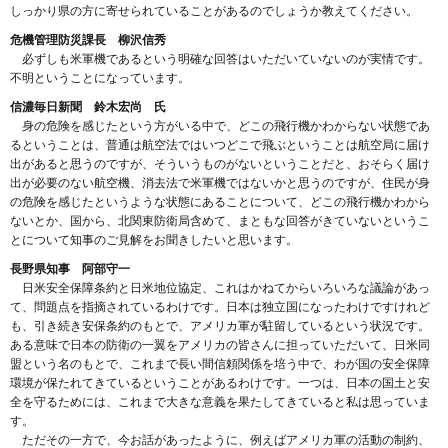
しっかり県の方に寄せられていることがあるのでしょうか教えてください。
危機管理防災課長 柳沢信秀
必ずしも米軍機であるという明確な回答はいただいていないのが実情です。
不明ということになっています。
信濃毎日新聞 鈴木宏尚 氏
身の危険を感じたという方がいる中で、どこの飛行機かわからない状態であ
るということは、普通は航空法ではいつどこで飛ぶということは航空局に届け
出があると思うのですが、そういうものがないということだと、おそらく届け
出が必要のない航空機、消去法で米軍機ではないかと思うのですが、住民が身
の危険を感じたというような状態にあることについて、どこの飛行機かわから
ないとか、国から、北関東防衛局含めて、まともな回答がきていないというこ
とについて知事のご見解をお聞きしたいと思います。
長野県知事 阿部守一
日米安全保障条約と日米地位協定、これはかねてからいろいろな議論があっ
て、問題点を指摘されているわけです。日本は独立国になったわけですけれど
も、引き続き安保条約のもとで、アメリカ軍が駐留しているという状況です。
ある意味で日本の防衛の一翼をアメリカの皆さんに担っていただいて、日米同
盟という名のもとで、これまで長い間信頼関係を培う中で、わが国の安全保障
環境が保たれてきているということがあるわけです。一つは、日本の国土と安
全を守るためには、これまで大きな意義を果たしてきていると私は思っていま
す。
ただその一方で、今お話があったように、例えばアメリカ軍の活動の制約、