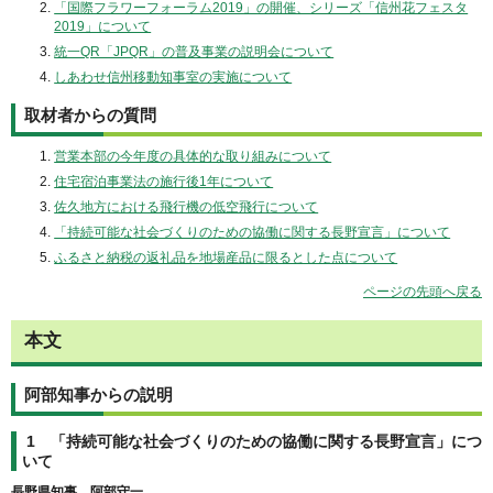
「国際フラワーフォーラム2019」の開催、シリーズ「信州花フェスタ
2019」について
統一QR「JPQR」の普及事業の説明会について
しあわせ信州移動知事室の実施について
取材者からの質問
営業本部の今年度の具体的な取り組みについて
住宅宿泊事業法の施行後1年について
佐久地方における飛行機の低空飛行について
「持続可能な社会づくりのための協働に関する長野宣言」について
ふるさと納税の返礼品を地場産品に限るとした点について
ページの先頭へ戻る
本文
阿部知事からの説明
1 「持続可能な社会づくりのための協働に関する長野宣言」につ
いて
長野県知事 阿部守一