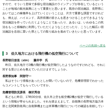
すので、そういう意味で多様な宿泊施設のラインアップが存在しているという
ことが地域の観光振興にとって重要だと思います。既存の宿泊施設、長野県に
おいてはこの稼働率を上げていくということは、片方で重要な課題ですけれど
も、例えば、ハイエンド、高所得層の皆さんを惹きつけることができるような
宿泊施設を作っていただくようなことであったり、あるいは、いわゆるこの民
泊をもっと積極的に利用していただくようなことだったり、こうした幅広い宿
泊施設を念頭に置いた県としての取り組みを進めていきたいと思っています。
ページの先頭へ戻る
3 佐久地方における飛行機の低空飛行について
長野朝日放送（abn） 藤井学 氏
昨日、佐久地方で2機の飛行機が低空飛行したようなのですけれども、それに
対する受けとめを教えていただけますでしょうか。
長野県知事 阿部守一
私はそういう情報があったとしか聞いていないので、危機管理部でわかった
らコメントしてもらっていいですか。
危機管理防災課長 柳沢秀信
私どもに昨日、17時30分頃、佐久市上空を航空機2機が低空で飛行している
という情報が寄せられました。それを踏まえまして、自衛隊の長野地方協力本
部と北関東防衛局に自衛隊機または米軍機の飛行についての確認を依頼してい