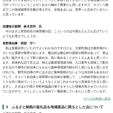
な社会づくりを追求していく。こうした単独ではできないことを連携協力の中
で行っていくということがこれから極めて重要だと思いますので、そういう観
点でこの地域循環共生圏の考え方を、全国あるいは、世界へと広めていきたい
と思っています。
信濃毎日新聞 鈴木宏尚 氏
今のまさに世田谷区の保育園の話。こういうのは今後もどんどん広げていく
ようなお考えでしょうか。
長野県知事 阿部 守一
私は昔横浜市にいたのでよくわかるのですけども、大都市側は大都市側のい
ろいろな課題や限界があります。農山村は農山村の課題や限界があって、実は
お互い協力することで取り組める、前に進めることがたくさんあると思ってい
ます。具体的な話で言えば、例えば森林環境譲与税、人口要件も加味して配分
されるので都市の自治体にもかなり森林環境譲与税が行く形になると思います
けれども、都市自治体の中にはさほど森林面積がないような自治体もあるわけ
でして、そういう自治体と長野県の自治体が連携して、この持続可能な社会づ
くりを共に進めていくというようなことはこれからかなり具体化できると思い
ますし、さきほどの県と市町村協議の場でもそうした情報共有させていただい
ていますので、そうしたことも含めて一層促進していきたいと思っています。
ページの先頭へ戻る
5 ふるさと納税の返礼品を地場産品に限るとした点について