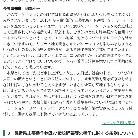
長野県知事 阿部守一
このワーケーションの分野では和歌山県がわれわれより少し先んじて取り組
みをされていまして、2015年から白浜町で三菱地所とも連携して、ワーケーシ
ョンを進めていらっしゃいます。そういう意味で、ワーケーションの先進地と
して注目されている場所です。私どもも、ご承知のとおり昨年度から信州リゾ
ートテレワークということで、モデル地域におけるリゾートテレワークを進め
てきていますので、リゾート地で働きながらバケーションも楽しみましょうと
いう取り組みを和歌山県と長野県が、ある意味で先導的に進めてきています。
ただこれからもっと広げていく上では、二つの県とか一部の自治体でやってい
るということだけではいけないので、もっと賛同自治体を増やして全国的に広
げていきたいと思っています。
本県としては、先ほど申し上げたように、人口減少社会の中で、「つながり
人口」の拡大ということに取り組んでいますし、企業誘致も引き続き取り組ま
なければいけない分野でもありますが、いきなり企業が立地するというより
は、まずいろいろな形で企業と関係性をつくっていくということも重要だと思
っています。それから、先ほど申し上げたように働き方改革が日本全体で進め
られている中で、大都市部とは違った優れた環境を持っている地域におけるワ
ーケーション、リゾートテレワークということも都市部の皆さんにしっかり発
信して、働き方改革にも繋げていきたいと思っています。
ページの先頭へ戻る
3 長野県主要農作物及び伝統野菜等の種子に関する条例について