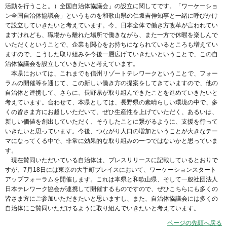
活動を行うこと。）全国自治体協議会」の設立に関してです。「ワーケーショ
ン全国自治体協議会」というものを和歌山県の仁坂吉伸知事と一緒に呼びかけ
て設立していきたいと考えています。今、日本全体で働き方改革が言われてい
ますけれども、職場から離れた場所で働きながら、また一方で休暇を楽しんで
いただくということで、企業も関心をお持ちになられているところも増えてい
ますので、こうした取り組みを今後一層広げていきたいということで、この自
治体協議会を設立していきたいと考えています。
本県においては、これまでも信州リゾートテレワークということで、フォー
ラムの開催等を通じて、この新しい働き方の提案をしてきていますので、他の
自治体と連携して、さらに、長野県が取り組んできたことを進めていきたいと
考えています。合わせて、本県としては、長野県の素晴らしい環境の中で、多
くの皆さま方にお越しいただいて、ぜひ生産性を上げていただく、あるいは、
新しい価値を創出していただく、そうしたことに繋がるように、支援を行って
いきたいと思っています。今後、つながり人口の増加ということが大きなテー
マになってくる中で、非常に効果的な取り組みの一つではないかと思っていま
す。
現在賛同いただいている自治体は、プレスリリースに記載しているとおりで
すが、7月18日には東京の大手町プレイスにおいて、ワーケーションスタート
アップフォーラムを開催します。これは本県と和歌山県、そして一般社団法人
日本テレワーク協会が連携して開催するものですので、ぜひこちらにも多くの
皆さま方にご参加いただきたいと思いますし、また、自治体協議会には多くの
自治体にご賛同いただけるように取り組んでいきたいと考えています。
ページの先頭へ戻る