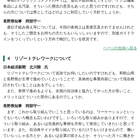
事前のパブリックコメントの中では、遺伝子組み換えですとか、ゲノム編集
食品による汚染、そういった懸念の意見もあったと思うのですけれども、そち
らの方については県としてはどのように対応していく方針でしょうか。
長野県知事 阿部守一
遺伝子組み換え等については、今回の条例上は直接言及されてませんけれど
も、そうしたご懸念をお持ちの方たちもいらっしゃいますので、別途ガイドラ
インをつくっていくという方向で検討している状況です。
ページの先頭へ戻る
4 リゾートテレワークについて
日本経済新聞 北川開 氏
リゾートテレワークについて追加でお伺いしたいのですけれども、和歌山県
と長野県が主導で進めていくということで、具体的な事業内容について現在検
討されていることはあるでしょうか。
また、単県で進めるよりも、全国の自治体と協力してやった方が良いこと、
メリットはどういった部分にあるのでしょうか。
長野県知事 阿部守一
まず、これから取り組んでいこうと思っているのは、ワーケーションといっ
てもいろいろ概念も広いわけですし、いろいろな取り組みがありますので、そ
ういう取り組み、あるいは先進的な事例を共有して発信していきたいと思って
います。また、自治体サイドが取り組んでいるだけでもいけませんので、働い
ていらっしゃる方とか、あるいは企業の皆さんとか、そういった方々に働きか