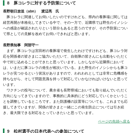
8 豚コレラに対する予防策について
長野朝日放送（abn） 渡辺亮 氏
豚コレラに関連してお伺いしたいのですけれども、県内の養豚場に関しては
経営再開が本格化してきている中で、その一方で、近隣県では野生のイノシシ
への感染が確認されたりという部分もあると思うのですが、その予防策につい
て県としての見解を改めてお伺いできればと思います。
長野県知事 阿部守一
まず、豚コレラは宮田村の養豚場で発生したわけですけれども、豚コレラ対
応を関係者の皆さまにご協力いただいて、自衛隊の皆さんにも出動をいただく
中で封じ込めることができたと思っています。しかしながら近隣県において
は、いまだに豚コレラの発生が相次いでいる。また野生のイノシシからも豚コ
レラが見つかるという状況がありますので、われわれとしては非常に危機感を
持ちながら、そして問題意識を持って対応していかなければいけないと思って
います。
ワクチンの投与について、農水省も長野県域においても取り組んでいただく
方向になってきていますので、事務的に具体的にどう対応していくかというこ
とを調整しているところです。また防護柵の設置等についても、これまでも応
援してきていますが、関係の皆さまと一緒にこの発生防止については引き続
き、最大限できる対応をとっていきたいと思っています。
ページの先頭へ戻る
9 松村選手の日本代表への参加について