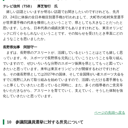
テレビ信州（TSB） 厚芝智行 氏
嬉しい話題といいますか明るい話題でお聞きしたいのですけれども、先月
23、24日に体操の全日本種目別選手権が行われまして、大町市の松村朱里選手
が世界選手権の代表を獲得したということで、県としても大きなことだったと
思います。しかも、日本代表の成績次第でもありますけれども、東京オリンピ
ックに行くかもしれないということです。その知らせを受けたとき率直にどの
ようなことを思いましたか。
長野県知事 阿部守一
まずは、長野県のアスリートが、活躍しているということはとても嬉しく思
っています。今、スポーツで長野県を元気にしていこうということを取り組ん
でいますので、ぜひいろいろな分野のスポーツ振興を県としてもっと図ってい
きたいと思っています。来年は東京オリンピックが開催するわけですけれど
も、その後長野県としては2027年の国体、そして全国障がい者スポーツ大会を
すでに視野に入れて取り組みを始めていますので、活躍いただける選手層をも
っと厚くしていきたいと思っていると同時に、また、多くの指導者のご意見等
をいただきながら、アスリートを育てていく、支えていく、そうした体制を強
化していきたいと思っています。
ページの先頭へ戻る
10 参議院議員選挙に対する所見について