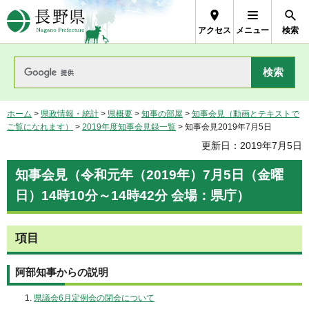
長野県Nagano Prefecture
アクセス
メニュー
検索
ホーム
>
県政情報・統計
>
県概要
>
知事の部屋
>
知事会見（動画とテキストで
ご覧になれます）
>
2019年度知事会見録一覧
> 知事会見2019年7月5日
更新日：2019年7月5日
知事会見（令和元年（2019年）7月5日（金曜
日）14時10分～14時42分 会場：県庁）
項目
阿部知事からの説明
県議会6月定例会の閉会について