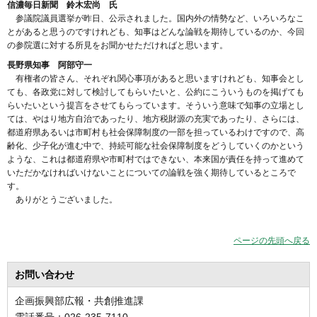
信濃毎日新聞 鈴木宏尚 氏
参議院議員選挙が昨日、公示されました。国内外の情勢など、いろいろなこ
とがあると思うのですけれども、知事はどんな論戦を期待しているのか、今回
の参院選に対する所見をお聞かせただければと思います。
長野県知事 阿部守一
有権者の皆さん、それぞれ関心事項があると思いますけれども、知事会とし
ても、各政党に対して検討してもらいたいと、公約にこういうものを掲げても
らいたいという提言をさせてもらっています。そういう意味で知事の立場とし
ては、やはり地方自治であったり、地方税財源の充実であったり、さらには、
都道府県あるいは市町村も社会保障制度の一部を担っているわけですので、高
齢化、少子化が進む中で、持続可能な社会保障制度をどうしていくのかという
ような、これは都道府県や市町村ではできない、本来国が責任を持って進めて
いただかなければいけないことについての論戦を強く期待しているところで
す。
ありがとうございました。
ページの先頭へ戻る
お問い合わせ
企画振興部広報・共創推進課