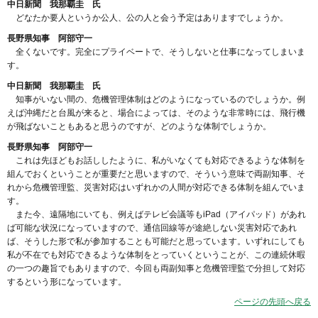
中日新聞 我那覇圭 氏
どなたか要人というか公人、公の人と会う予定はありますでしょうか。
長野県知事 阿部守一
全くないです。完全にプライベートで、そうしないと仕事になってしまいま
す。
中日新聞 我那覇圭 氏
知事がいない間の、危機管理体制はどのようになっているのでしょうか。例
えば沖縄だと台風が来ると、場合によっては、そのような非常時には、飛行機
が飛ばないこともあると思うのですが、どのような体制でしょうか。
長野県知事 阿部守一
これは先ほどもお話ししたように、私がいなくても対応できるような体制を
組んでおくということが重要だと思いますので、そういう意味で両副知事、そ
れから危機管理監、災害対応はいずれかの人間が対応できる体制を組んでいま
す。
また今、遠隔地にいても、例えばテレビ会議等もiPad（アイパッド）があれ
ば可能な状況になっていますので、通信回線等が途絶しない災害対応であれ
ば、そうした形で私が参加することも可能だと思っています。いずれにしても
私が不在でも対応できるような体制をとっていくということが、この連続休暇
の一つの趣旨でもありますので、今回も両副知事と危機管理監で分担して対応
するという形になっています。
ページの先頭へ戻る