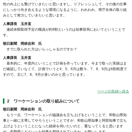
性の向上にも繋げていきたいと思いますし、リフレッシュして、その後の仕事
にしっかり向き合えるような環境になるように、われわれ、県庁全体の取り組
みとして努力していきたいと思います。
人事課長 玉井直
連続休暇取得予定の職員が約9割というのは知事部局においてということで
す。
朝日新聞 岡林佐和 氏
すでに取られた方はいらっしゃるのですか？
人事課長 玉井直
基本的に、年度内ということで計画を作っています。今まで取った実績はま
だ確認していなくて、計画でいうと4、5、6月は数％、7、8、9月は6割程度で
すので、主に7、8、9月が多いのかと思っています。
ページの先頭へ戻る
2 ワーケーションの取り組みについて
朝日新聞 岡林佐和 氏
もう一点、ワーケーションの協議会を立ち上げるということで、和歌山県知
事と一緒に主導してやろうということですが、和歌山県知事と阿部知事で立ち
上げようということになった経緯を伺いたいのと、重なってくると思います
が、長野県にどういった効果を期待されているか、お願いします。