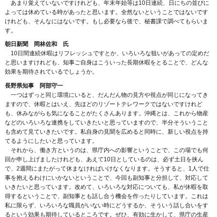
あまり覚えていないですけれども、年末年始等は10日連続、日にちの並びに
よっては休めている時があったと思います。全然ないということではないです
けれども、そんなにはないです。もし必要なら後で、秘書課で調べてもらいま
す。
朝日新聞 岡林佐和 氏
10日間連続休暇はリフレッシュですとか、いろいろな狙いがあっての定めだ
と思いますけれども、知事ご自身はこういった長期休暇をとることで、どんな
効果を期待されているでしょうか。
長野県知事 阿部守一
一つはずっと同じ環境にいると、だんだん物の見方や視点が同じになってき
ますので、休暇とはいえ、先ほどのリゾートテレワークではないですけれど
も、休みながらも気になることがたくさんあります。沖縄とは、これから物産
などのいろいろな連携をしていきたいと思っていますので、半分そういうこと
も含めて見ていきたいです。私自身の見聞を広めると同時に、新しい視点を持
てるようにしたいと思っています。
それから、働き方というのは、県庁内への影響ということで、この場でも何
回か申し上げましたけれども、あえて10日としているのは、必ず土日を挟ん
で、2週間にまたがって休まなければいけなくなります。そうすると、1人で仕
事を抱えるわけにいかないということで、今回も副知事と分担して、対応して
いきたいと思っています。改めて、いろいろな対応についても、私が休暇を取
得するということで、副知事とも話し合う機会を作ったりしています。これは
私に限らず、いろいろな職員がいない時にどうするか、そういう話し合いをす
るという効果も期待しているところです。ぜひ、有効に生かして、県庁の生産