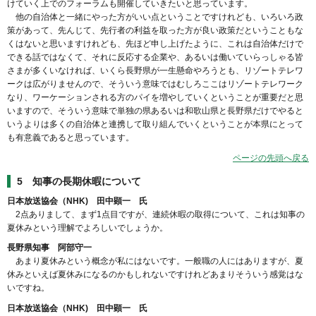
けていく上でのフォーラムも開催していきたいと思っています。
他の自治体と一緒にやった方がいい点ということですけれども、いろいろ政
策があって、先んじて、先行者の利益を取った方が良い政策だということもな
くはないと思いますけれども、先ほど申し上げたように、これは自治体だけで
できる話ではなくて、それに反応する企業や、あるいは働いていらっしゃる皆
さまが多くいなければ、いくら長野県が一生懸命やろうとも、リゾートテレワ
ークは広がりませんので、そういう意味ではむしろここはリゾートテレワーク
なり、ワーケーションされる方のパイを増やしていくということが重要だと思
いますので、そういう意味で単独の県あるいは和歌山県と長野県だけでやると
いうよりは多くの自治体と連携して取り組んでいくということが本県にとって
も有意義であると思っています。
ページの先頭へ戻る
5 知事の長期休暇について
日本放送協会（NHK) 田中顕一 氏
2点ありまして、まず1点目ですが、連続休暇の取得について、これは知事の
夏休みという理解でよろしいでしょうか。
長野県知事 阿部守一
あまり夏休みという概念が私にはないです。一般職の人にはありますが、夏
休みといえば夏休みになるのかもしれないですけれどあまりそういう感覚はな
いですね。
日本放送協会（NHK) 田中顕一 氏