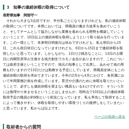
3 知事の連続休暇の取得について
長野県知事 阿部守一
それから大きな3点目ですが、半分私ごとになりますけれども、私の連続休暇
の取得についてです。本県においては、県職員の働き方改革を進めていこう
と、そしてチームとして協力しながら業務を進められる態勢を構築していこう
ということで、10日以上の連続休暇を取得しようという取り組みを行っていま
す。この一環として、本来明日明後日は休みですけれども、私も明日から15
日、これも祝日休日になっていますけれども、6日から15日まで連続休暇を取
得したいと思っています。しかしながら、1日だけ残念なことに、13日の土曜
日に内閣官房等が主催する地方創生ワカモノ会合がありますので、これについ
ては政府主催ということですので、地元の知事として出席し、あわせて他の用
務も行いますので13日だけは勤務する予定にしています。県職員全体にもこの
連続休暇の取得を求めてきています。今年の2月から4月にかけて、各所属にお
いて年間業務計画を作成しています。育児や介護のために休暇を取りたいとい
うことで、必ずしも連続休暇を望まない職員もいるわけですので、そういう方
には無理やり休ませるということはしませんが、現時点で10日以上の連続休暇
取得予定の職員が約9割という状況になっています。私も率先して取得すること
によって働きやすい、休暇を取得しやすい環境づくりの後押しをしていきたい
と思っています。私からは以上です。
ページの先頭へ戻る
取材者からの質問