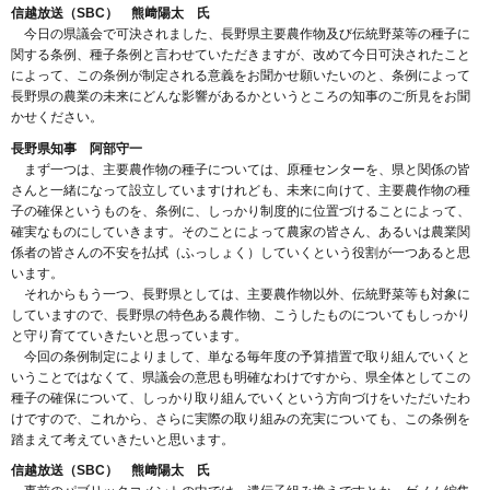
信越放送（SBC） 熊﨑陽太 氏
今日の県議会で可決されました、長野県主要農作物及び伝統野菜等の種子に
関する条例、種子条例と言わせていただきますが、改めて今日可決されたこと
によって、この条例が制定される意義をお聞かせ願いたいのと、条例によって
長野県の農業の未来にどんな影響があるかというところの知事のご所見をお聞
かせください。
長野県知事 阿部守一
まず一つは、主要農作物の種子については、原種センターを、県と関係の皆
さんと一緒になって設立していますけれども、未来に向けて、主要農作物の種
子の確保というものを、条例に、しっかり制度的に位置づけることによって、
確実なものにしていきます。そのことによって農家の皆さん、あるいは農業関
係者の皆さんの不安を払拭（ふっしょく）していくという役割が一つあると思
います。
それからもう一つ、長野県としては、主要農作物以外、伝統野菜等も対象に
していますので、長野県の特色ある農作物、こうしたものについてもしっかり
と守り育てていきたいと思っています。
今回の条例制定によりまして、単なる毎年度の予算措置で取り組んでいくと
いうことではなくて、県議会の意思も明確なわけですから、県全体としてこの
種子の確保について、しっかり取り組んでいくという方向づけをいただいたわ
けですので、これから、さらに実際の取り組みの充実についても、この条例を
踏まえて考えていきたいと思います。
信越放送（SBC） 熊﨑陽太 氏