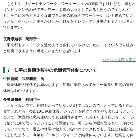
もう1点、リゾートテレワーク、ワーケーションの関係ですけれども、国もオ
リンピックに合わせてテレワークを進めようとしていると思うのですけれど
も、そこに関係するような形で自治体の協議会でワーケーションも進めていこ
うとか、そういった働きかけとか、何かをテレワークと連動させることは考え
ていますか。
長野県知事 阿部守一
東京都もテレワークを進めようとされているので、ぜひ、そういう取り組み
と連携できるように考えていきたいと思います。
ページの先頭へ戻る
7 知事の長期休暇中の危機管理体制について
中日新聞 我那覇圭 氏
連続休暇の関係でお尋ねします。知事に就任されてから一番長い期間の連続
休暇はわかりますか。
長野県知事 阿部守一
わからないです。休暇をとっていないわけではないので、とっていると思い
ますけれども、今回10日連続休暇ということを県庁全体でやりましょうという
ことで、意識的に私も連続して10日間休みます。しかも年末年始とか、そうい
う部分以外で取ろうということで調整して、明日から休暇を取るという形にな
っていますので、過去の休暇は覚えていないのですけれども、先ほどお話があ
りましたように、今年もゴールデンウィークは結構休んでいます。連続して休