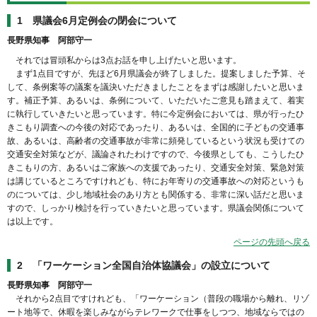
1 県議会6月定例会の閉会について
長野県知事 阿部守一
それでは冒頭私からは3点お話を申し上げたいと思います。
まず1点目ですが、先ほど6月県議会が終了しました。提案しました予算、そ
して、条例案等の議案を議決いただきましたことをまずは感謝したいと思いま
す。補正予算、あるいは、条例について、いただいたご意見も踏まえて、着実
に執行していきたいと思っています。特に今定例会においては、県が行ったひ
きこもり調査への今後の対応であったり、あるいは、全国的に子どもの交通事
故、あるいは、高齢者の交通事故が非常に頻発しているという状況も受けての
交通安全対策などが、議論されたわけですので、今後県としても、こうしたひ
きこもりの方、あるいはご家族への支援であったり、交通安全対策、緊急対策
は講じているところですけれども、特にお年寄りの交通事故への対応というも
のについては、少し地域社会のあり方とも関係する、非常に深い話だと思いま
すので、しっかり検討を行っていきたいと思っています。県議会関係について
は以上です。
ページの先頭へ戻る
2 「ワーケーション全国自治体協議会」の設立について
長野県知事 阿部守一
それから2点目ですけれども、「ワーケーション（普段の職場から離れ、リゾ
ート地等で、休暇を楽しみながらテレワークで仕事をしつつ、地域ならではの