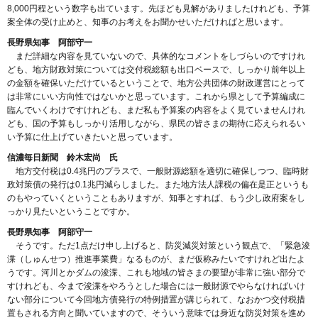
8,000円程という数字も出ています。先ほども見解がありましたけれども、予算
案全体の受け止めと、知事のお考えをお聞かせいただければと思います。
長野県知事 阿部守一
まだ詳細な内容を見ていないので、具体的なコメントをしづらいのですけれ
ども、地方財政対策については交付税総額も出口ベースで、しっかり前年以上
の金額を確保いただけているということで、地方公共団体の財政運営にとって
は非常にいい方向性ではないかと思っています。これから県として予算編成に
臨んでいくわけですけれども、まだ私も予算案の内容をよく見ていませんけれ
ども、国の予算もしっかり活用しながら、県民の皆さまの期待に応えられるい
い予算に仕上げていきたいと思っています。
信濃毎日新聞 鈴木宏尚 氏
地方交付税は0.4兆円のプラスで、一般財源総額を適切に確保しつつ、臨時財
政対策債の発行は0.1兆円減らしました。また地方法人課税の偏在是正というも
のもやっていくということもありますが、知事とすれば、もう少し政府案をし
っかり見たいということですか。
長野県知事 阿部守一
そうです。ただ1点だけ申し上げると、防災減災対策という観点で、「緊急浚
渫（しゅんせつ）推進事業費」なるものが、まだ仮称みたいですけれど出たよ
うです。河川とかダムの浚渫、これも地域の皆さまの要望が非常に強い部分で
すけれども、今まで浚渫をやろうとした場合には一般財源でやらなければいけ
ない部分について今回地方債発行の特例措置が講じられて、なおかつ交付税措
置もされる方向と聞いていますので、そういう意味では身近な防災対策を進め