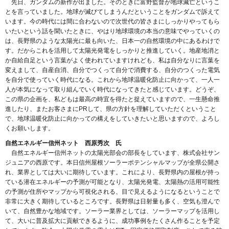
先日、ガンダムの新作が出ました。そのときに富野監督が地球滅亡というこ
とを言っていました。地球が滅びてしまうんだということをガンダムで訴えて
います。今の時代には間に合わないので次世代の皆さまにしっかりやってもら
いたいという話を聞いたときに、やはり地球環境の本当の意味でやっていくの
は、長野県のような太陽光に最も向いた、日本一の自然環境の中にあるわけで
す。だからこれを活用して太陽光発電をしっかりと推進していく。地産地消と
か自給自足という言葉がよく使われていますけれども、私は自分なりに言葉を
変えまして、自産自消、自分でつくって自分で消費する、自分のつくった電気
を自分で使っていく時代になる。これから地球温暖化防止に向かって、一人一
人が本気になって取り組んでいく時代になってきたと感じています。どうぞ、
この県の企画を、私どもは最高の時宜を得たと捉えていますので、一生懸命推
進したり、またお客さまにPRして、県の方針を理解していただくということ
で、地球温暖化防止に向かっての構えをしていきたいと思いますので、よろし
くお願いします。
自然エネルギー信州ネット 西原秀次 氏
自然エネルギー信州ネットの太陽光部会の部長をしています、株式会社サン
ジュニアの西原です。本日信州屋根ソーラーポテンシャルマップが全県公開さ
れ、業界としては大いに期待しています。これにより、長野県内の屋根が持っ
ている潜在エネルギーの予測が可能となり、太陽光発電、太陽熱の活用可能性
の予測が住所やマップから可視化される、目で見えるようになるということで
非常に大きく期待しているところです。長野県は日射量も多く、空気も澄んで
いて、自然豊かな地域です。ソーラー業界としては、ソーラーマップを活用し
て、大いに普及拡大に貢献できるように、成功事例をたくさん作ることを予定