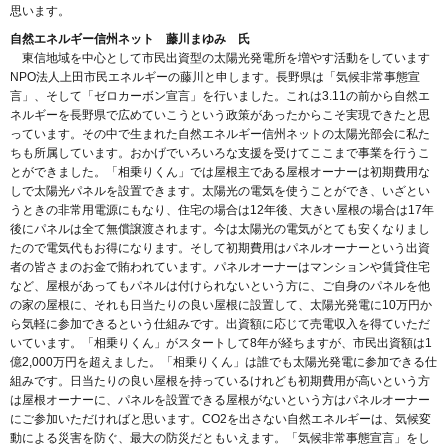
思います。
自然エネルギー信州ネット 藤川まゆみ 氏
東信地域を中心として市民出資型の太陽光発電所を増やす活動をしています
NPO法人上田市民エネルギーの藤川と申します。長野県は「気候非常事態宣
言」、そして「ゼロカーボン宣言」を行いました。これは3.11の前から自然エ
ネルギーを長野県で広めていこうという政策があったからこそ実現できたと思
っています。その中で生まれた自然エネルギー信州ネットの太陽光部会に私た
ちも所属しています。おかげでいろいろな支援を受けてここまで事業を行うこ
とができました。「相乗りくん」では屋根主である屋根オーナーは初期費用な
しで太陽光パネルを設置できます。太陽光の電気を使うことができ、いざとい
うときの非常用電源にもなり、住宅の場合は12年後、大きい屋根の場合は17年
後にパネルは全て無償譲渡されます。今は太陽光の電気がとても安くなりまし
たので電気代もお得になります。そして初期費用はパネルオーナーという出資
者の皆さまのお金で賄われています。パネルオーナーはマンションや賃貸住宅
など、屋根があってもパネルは付けられないという方に、ご自身のパネルを他
の家の屋根に、それも日当たりの良い屋根に設置して、太陽光発電に10万円か
ら気軽に参加できるという仕組みです。出資額に応じて売電収入を得ていただ
いています。「相乗りくん」がスタートして8年が経ちますが、市民出資額は1
億2,000万円を超えました。「相乗りくん」は誰でも太陽光発電に参加できる仕
組みです。日当たりの良い屋根を持っているけれども初期費用が高いという方
は屋根オーナーに、パネルを設置できる屋根がないという方はパネルオーナー
にご参加いただければと思います。CO2を出さない自然エネルギーは、気候変
動による災害を防ぐ、最大の防災だともいえます。「気候非常事態宣言」をし