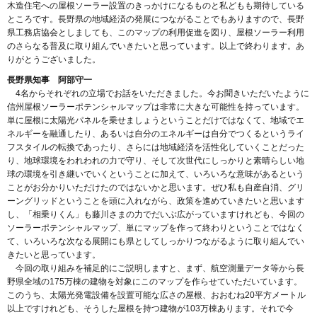
木造住宅への屋根ソーラー設置のきっかけになるものと私どもも期待している
ところです。長野県の地域経済の発展につながることでもありますので、長野
県工務店協会としましても、このマップの利用促進を図り、屋根ソーラー利用
のさらなる普及に取り組んでいきたいと思っています。以上で終わります。あ
りがとうございました。
長野県知事 阿部守一
4名からそれぞれの立場でお話をいただきました。今お聞きいただいたように
信州屋根ソーラーポテンシャルマップは非常に大きな可能性を持っています。
単に屋根に太陽光パネルを乗せましょうということだけではなくて、地域でエ
ネルギーを融通したり、あるいは自分のエネルギーは自分でつくるというライ
フスタイルの転換であったり、さらには地域経済を活性化していくことだった
り、地球環境をわれわれの力で守り、そして次世代にしっかりと素晴らしい地
球の環境を引き継いでいくということに加えて、いろいろな意味があるという
ことがお分かりいただけたのではないかと思います。ぜひ私も自産自消、グリ
ーングリッドということを頭に入れながら、政策を進めていきたいと思います
し、「相乗りくん」も藤川さまの力でだいぶ広がっていますけれども、今回の
ソーラーポテンシャルマップ、単にマップを作って終わりということではなく
て、いろいろな次なる展開にも県としてしっかりつながるように取り組んでい
きたいと思っています。
今回の取り組みを補足的にご説明しますと、まず、航空測量データ等から長
野県全域の175万棟の建物を対象にこのマップを作らせていただいています。
このうち、太陽光発電設備を設置可能な広さの屋根、おおむね20平方メートル
以上ですけれども、そうした屋根を持つ建物が103万棟あります。それで今