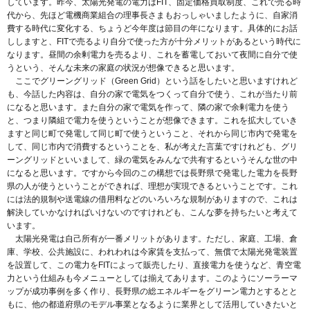
しています。昨今、太陽光発電の電力はFIT、固定価格買取制度、これで売る時
代から、先ほど電機商業組合の理事長さまもおっしゃいましたように、自家消
費する時代に変化する、ちょうど今年度は節目の年になります。具体的にお話
ししますと、FITで売るより自分で使った方が十分メリットがあるという時代に
なります。昼間の余剰電力を売るより、これを蓄電しておいて夜間に自分で使
うという、そんな未来の家庭の状況が想像できると思います。
ここでグリーングリッド（Green Grid）という話をしたいと思いますけれど
も、今話した内容は、自分の家で電気をつくって自分で使う、これが当たり前
になると思います。また自分の家で電気を作って、隣の家で余剰電力を使う
と、つまり隣組で電力を使うということが想像できます。これを拡大していき
ますと同じ町で発電して同じ町で使うということ、それから同じ市内で発電を
して、同じ市内で消費するということを、私が考えた言葉ですけれども、グリ
ーングリッドといいまして、緑の電気をみんなで共有するというそんな世の中
になると思います。ですから今回のこの構想では長野県で発電した電力を長野
県の人が使うということができれば、理想が実現できるということです。これ
には法的規制や送電線の借用料などのいろいろな規制がありますので、これは
解決していかなければいけないのですけれども、こんな夢を持ちたいと考えて
います。
太陽光発電は自己所有が一番メリットがあります。ただし、家庭、工場、倉
庫、学校、公共施設に、われわれは今家賃を支払って、無償で太陽光発電装置
を設置して、この電力をFITによって販売したり、直接電力を使うなど、青空電
力という仕組みも今メニューとしては揃えてあります。このようにソーラーマ
ップが成功事例を多く作り、長野県の総エネルギーをグリーン電力とするとと
もに、他の都道府県のモデル事業となるように業界として活用していきたいと