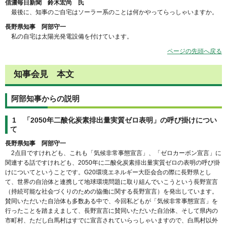
信濃毎日新聞 鈴木宏尚 氏
最後に、知事のご自宅はソーラー系のことは何かやってらっしゃいますか。
長野県知事 阿部守一
私の自宅は太陽光発電設備を付けています。
ページの先頭へ戻る
知事会見 本文
阿部知事からの説明
1 「2050年二酸化炭素排出量実質ゼロ表明」の呼び掛けについ
て
長野県知事 阿部守一
2点目ですけれども、これも「気候非常事態宣言」、「ゼロカーボン宣言」に
関連する話ですけれども、2050年に二酸化炭素排出量実質ゼロの表明の呼び掛
けについてということです。G20環境エネルギー大臣会合の際に長野県とし
て、世界の自治体と連携して地球環境問題に取り組んでいこうという長野宣言
（持続可能な社会づくりのための協働に関する長野宣言）を発出しています。
賛同いただいた自治体も多数ある中で、今回私どもが「気候非常事態宣言」を
行ったことを踏まえまして、長野宣言に賛同いただいた自治体、そして県内の
市町村、ただし白馬村はすでに宣言されていらっしゃいますので、白馬村以外