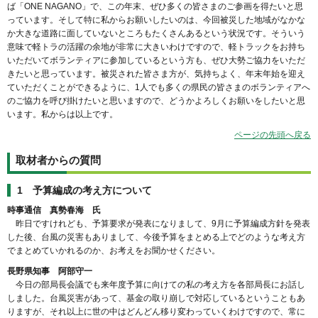
ば「ONE NAGANO」で、この年末、ぜひ多くの皆さまのご参画を得たいと思
っています。そして特に私からお願いしたいのは、今回被災した地域がなかな
か大きな道路に面していないところもたくさんあるという状況です。そういう
意味で軽トラの活躍の余地が非常に大きいわけですので、軽トラックをお持ち
いただいてボランティアに参加しているという方も、ぜひ大勢ご協力をいただ
きたいと思っています。被災された皆さま方が、気持ちよく、年末年始を迎え
ていただくことができるように、1人でも多くの県民の皆さまのボランティアへ
のご協力を呼び掛けたいと思いますので、どうかよろしくお願いをしたいと思
います。私からは以上です。
ページの先頭へ戻る
取材者からの質問
1 予算編成の考え方について
時事通信 真勢春海 氏
昨日ですけれども、予算要求が発表になりまして、9月に予算編成方針を発表
した後、台風の災害もありまして、今後予算をまとめる上でどのような考え方
でまとめていかれるのか、お考えをお聞かせください。
長野県知事 阿部守一
今日の部局長会議でも来年度予算に向けての私の考え方を各部局長にお話し
しました。台風災害があって、基金の取り崩しで対応しているということもあ
りますが、それ以上に世の中はどんどん移り変わっていくわけですので、常に