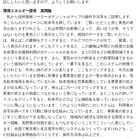
話ししたいと思いますので、よろしくお願いします。
環境エネルギー課長 真関隆
私から信州屋根ソーラーポテンシャルマップの操作方法等をご説明します。
今こちらのスクリーンに松本市を映しています。ご覧いただくと赤と黄色の表
示がありますけれども、これは年間の日射量によって、高いほうが赤、そうで
はないものを黄色という表示をしています。個別のデータをご覧いただくに
は、例えばこの建物をクリックすると、アルクマのマークが出て、「最適」と
いう表示がされます。そこをクリックすると、この建物は年間どの程度の太陽
光発電や太陽熱利用のポテンシャルがあるか、またCO2をどの程度削減できる
かという表示もしています。また、電気やガスの料金をどの程度削減できるか
という個別のデータも出しています。一番下を見ると、このシステムの特徴で
すけれども、中央に緑のボタンがあります。ここをクリックすると、今日お越
しいただいています団体に所属する事業者の皆さまの一覧が表示されます。現
在松本地域を表示しているため、松本地域を営業範囲としている事業者の皆さ
まが出る形になっています。例えばこの一つをクリックすると、それぞれの事
業者の皆さまの画面につながるという形になっています。またこちらの赤いア
イコンをクリックすると、松本市がどのような補助金を扱っているかというペ
ージに飛ぶようになっています。このように今回のこのシステムは、利用者が
自宅を調べてすぐ行動に移せる仕組みになっています。また、事業者の皆さま
にすぐに発注ができる形になっており、地域内の経済を活性化する環境エネル
ギー戦略、長野県が目指す姿にもつながるということでこういった形にしてい
ます。全国で東京都と名古屋市が同じシステムをつくっていますけれども、こ
の仕組みは本県独自のつくりです。操作方法等は以上です。