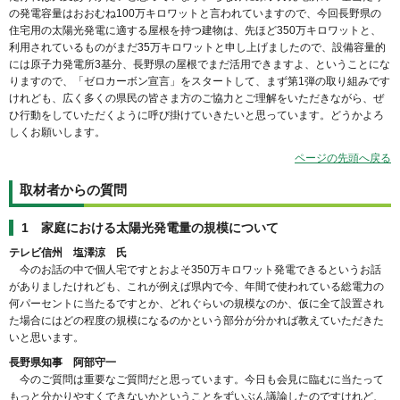
の発電容量はおおむね100万キロワットと言われていますので、今回長野県の
住宅用の太陽光発電に適する屋根を持つ建物は、先ほど350万キロワットと、
利用されているものがまだ35万キロワットと申し上げましたので、設備容量的
には原子力発電所3基分、長野県の屋根でまだ活用できますよ、ということにな
りますので、「ゼロカーボン宣言」をスタートして、まず第1弾の取り組みです
けれども、広く多くの県民の皆さま方のご協力とご理解をいただきながら、ぜ
ひ行動をしていただくように呼び掛けていきたいと思っています。どうかよろ
しくお願いします。
ページの先頭へ戻る
取材者からの質問
1 家庭における太陽光発電量の規模について
テレビ信州 塩澤涼 氏
今のお話の中で個人宅ですとおよそ350万キロワット発電できるというお話
がありましたけれども、これが例えば県内で今、年間で使われている総電力の
何パーセントに当たるですとか、どれぐらいの規模なのか、仮に全て設置され
た場合にはどの程度の規模になるのかという部分が分かれば教えていただきた
いと思います。
長野県知事 阿部守一
今のご質問は重要なご質問だと思っています。今日も会見に臨むに当たって
もっと分かりやすくできないかということをずいぶん議論したのですけれど、