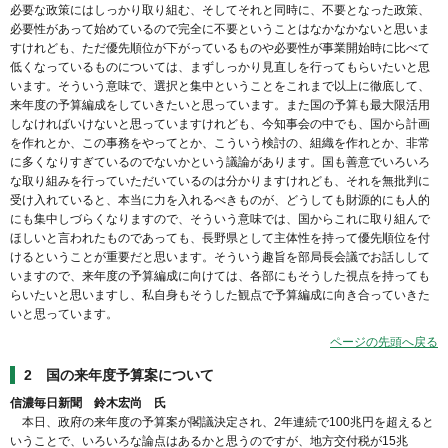
必要な政策にはしっかり取り組む、そしてそれと同時に、不要となった政策、
必要性があって始めているので完全に不要ということはなかなかないと思いま
すけれども、ただ優先順位が下がっているものや必要性が事業開始時に比べて
低くなっているものについては、まずしっかり見直しを行ってもらいたいと思
います。そういう意味で、選択と集中ということをこれまで以上に徹底して、
来年度の予算編成をしていきたいと思っています。また国の予算も最大限活用
しなければいけないと思っていますけれども、今知事会の中でも、国から計画
を作れとか、この事務をやってとか、こういう検討の、組織を作れとか、非常
に多くなりすぎているのでないかという議論があります。国も善意でいろいろ
な取り組みを行っていただいているのは分かりますけれども、それを無批判に
受け入れていると、本当に力を入れるべきものが、どうしても財源的にも人的
にも集中しづらくなりますので、そういう意味では、国からこれに取り組んで
ほしいと言われたものであっても、長野県として主体性を持って優先順位を付
けるということが重要だと思います。そういう趣旨を部局長会議でお話しして
いますので、来年度の予算編成に向けては、各部にもそうした視点を持っても
らいたいと思いますし、私自身もそうした観点で予算編成に向き合っていきた
いと思っています。
ページの先頭へ戻る
2 国の来年度予算案について
信濃毎日新聞 鈴木宏尚 氏
本日、政府の来年度の予算案が閣議決定され、2年連続で100兆円を超えると
いうことで、いろいろな論点はあるかと思うのですが、地方交付税が15兆