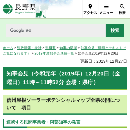
長野県Nagano Prefecture
アクセス
メニュー
検索
ホーム
>
県政情報・統計
>
県概要
>
知事の部屋
>
知事会見（動画とテキストで
ご覧になれます）
>
2019年度知事会見録一覧
> 知事会見2019年12月20日
更新日：2019年12月27日
知事会見（令和元年（2019年）12月20日（金
曜日）11時～11時52分 会場：県庁）
信州屋根ソーラーポテンシャルマップ全県公開につ
いて 項目
連携する民間事業者・阿部知事の発言