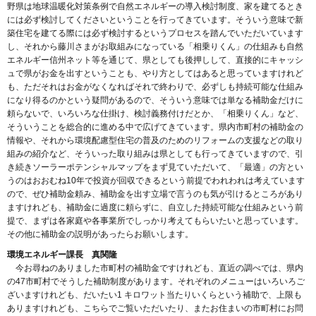
野県は地球温暖化対策条例で自然エネルギーの導入検討制度、家を建てるとき
には必ず検討してくださいということを行ってきています。そういう意味で新
築住宅を建てる際には必ず検討するというプロセスを踏んでいただいています
し、それから藤川さまがお取組みになっている「相乗りくん」の仕組みも自然
エネルギー信州ネット等を通じて、県としても後押しして、直接的にキャッシ
ュで県がお金を出すということも、やり方としてはあると思っていますけれど
も、ただそれはお金がなくなればそれで終わりで、必ずしも持続可能な仕組み
になり得るのかという疑問があるので、そういう意味では単なる補助金だけに
頼らないで、いろいろな仕掛け、検討義務付けだとか、「相乗りくん」など、
そういうことを総合的に進める中で広げてきています。県内市町村の補助金の
情報や、それから環境配慮型住宅の普及のためのリフォームの支援などの取り
組みの紹介など、そういった取り組みは県としても行ってきていますので、引
き続きソーラーポテンシャルマップをまず見ていただいて、「最適」の方とい
うのはおおむね10年で投資が回収できるという前提でわれわれは考えています
ので、ぜひ補助金頼み、補助金を出す立場で言うのも気が引けるところがあり
ますけれども、補助金に過度に頼らずに、自立した持続可能な仕組みという前
提で、まずは各家庭や各事業所でしっかり考えてもらいたいと思っています。
その他に補助金の説明があったらお願いします。
環境エネルギー課長 真関隆
今お尋ねのありました市町村の補助金ですけれども、直近の調べでは、県内
の47市町村でそうした補助制度があります。それぞれのメニューはいろいろご
ざいますけれども、だいたい1 キロワット当たりいくらという補助で、上限も
ありますけれども、こちらでご覧いただいたり、またお住まいの市町村にお問