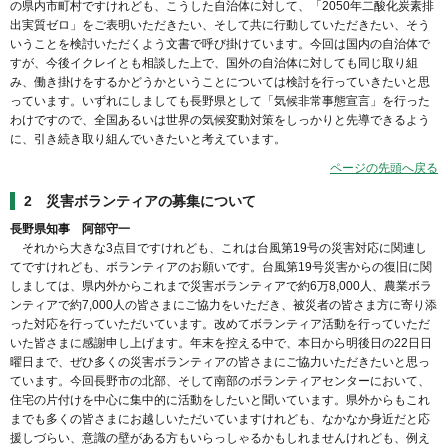
の県内市町村ですけれども、こうした自治体に対して、「2050年二酸化炭素排
出実質ゼロ」をご表明いただきたい、そして共に行動していただきたい、そう
いうことを検討いただくよう文書で呼び掛けています。今回は国内の自治体で
すが、今後イクレイとも相談した上で、国外の自治体に対しても同じ取り組
み、働き掛けをするかどうかということについては検討を行っていきたいと思
っています。いずれにしましても長野県として「気候非常事態宣言」を行った
わけですので、全国あるいは世界の気候変動対策をしっかりと先導できるよう
に、引き続き取り組んでいきたいと考えています。
ページの先頭へ戻る
2 災害ボランティアの募集について
長野県知事 阿部守一
それから大きな3点目ですけれども、これは台風第19号の災害対応に関連し
てですけれども、ボランティアのお願いです。台風第19号災害からの復旧に関
しましては、県内外からこれまで災害ボランティアで約6万8,000人、農業ボラ
ンティアで約7,000人の皆さまにご協力をいただき、被災者の皆さま方に寄り添
った対応を行っていただいています。改めてボランティア活動を行っていただ
いた皆さまに感謝申し上げます。年末を控える中で、本日から明後日の22日日
曜日まで、ぜひ多くの災害ボランティアの皆さまにご協力いただきたいと思っ
ています。今回長野市の北部、そして南部のボランティアセンターにおいて、
住宅の片付けを中心に集中的に活動をしたいと聞いています。県外からもこれ
までも多くの皆さまにお越しいただいていますけれども、なかなか身近だと応
援しづらい、意識の壁がある方もいらっしゃるかもしれませんけれども、例え