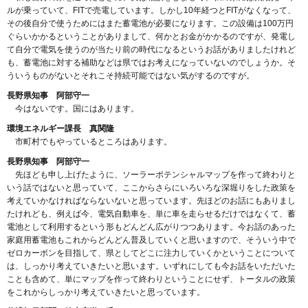
ルが乗っていて、FITで売電しています。しかし10年経つとFITがなくなって、
その後自分で使うためにはまた蓄電池が必要になります。この設備は100万円
ぐらいかかるということがありまして、何かとお金がかかるのですが、発電し
て自分で電気を使うのが当たり前の時代になるというお話がありましたけれど
も、蓄電池に対する補助などは県ではお考えになっていないのでしょうか。そ
ういうものがないとそれこそ持続可能ではない気がするのですが。
長野県知事 阿部守一
今はないです。国にはあります。
環境エネルギー課長 真関隆
市町村でもやっているところはあります。
長野県知事 阿部守一
先ほども申し上げたように、ソーラーポテンシャルマップを作って終わりと
いう話ではないと思っていて、ここからさらにいろいろな深堀りをした政策を
考えていかなければならないないと思っています。先ほどのお話にもありまし
たけれども、例えば今、電気自動車を、単に車を走らせるだけではなくて、蓄
電池として利用するという形もどんどん広がりつつあります。今お話のあった
家庭用蓄電池もこれからどんどん普及していくと思いますので、そういう中で
ゼロカーボンを目指して、県としてどこに注力していくかということについて
は、しっかり考えていきたいと思います。いずれにしても今お話をいただいた
ことも含めて、単にマップを作って終わりということにせず、トータルの政策
をこれからしっかり考えていきたいと思っています。