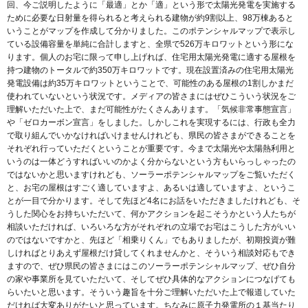
回、今ご説明したように「最適」とか「適」という形で太陽光発電を実施する
ために必要な日射量を得られると考えられる建物が約9割以上、98万棟あると
いうことがマップを作成して分かりました。このポテンシャルマップで表示し
ている設備容量を単純に合計しますと、全県で526万キロワットという形にな
ります。個人のお宅に限って申し上げれば、住宅用太陽光発電に適する屋根を
持つ建物のトータルで約350万キロワットです。現在設置済みの住宅用太陽光
発電設備は約35万キロワットということで、可能性のある屋根の1割しかまだ
使われていないという状況です。メディアの皆さまにはぜひこういう状況をご
理解いただいた上で、まだ可能性がたくさんあります。「気候非常事態宣言」
や「ゼロカーボン宣言」をしました。しかしこれを実現するには、行政も全力
で取り組んでいかなければいけませんけれども、県民の皆さまができることを
それぞれ行っていただくということが重要です。今まで太陽光や太陽熱利用と
いうのは一体どうすればいいのかよく分からないという方もいらっしゃったの
ではないかと思いますけれども、ソーラーポテンシャルマップをご覧いただく
と、お宅の屋根はすごく適していますよ、あるいは適していますよ、というこ
とが一目で分かります。そして先ほど4名にお話をいただきましたけれども、そ
うした関心をお持ちいただいて、何かアクションを起こそうかという人たちが
相談いただければ、いろいろな方がそれぞれの立場でお宅はこうした方がいい
のではないですかと、先ほど「相乗りくん」でもありましたが、初期投資が難
しければとりあえず屋根だけ貸してくれませんかと、そういう相談対応もでき
ますので、ぜひ県民の皆さまにはこのソーラーポテンシャルマップ、ぜひ自分
の家や事業所を見ていただいて、そしてぜひ具体的なアクションにつなげても
らいたいと思います。そういう趣旨を十分ご理解いただいた上で報道していた
だければ大変ありがたいと思っています。ちなみに原子力発電所の１基当たり