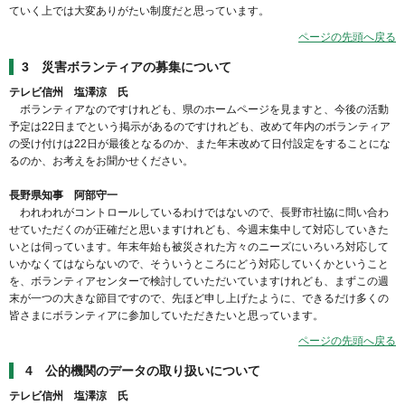
ていく上では大変ありがたい制度だと思っています。
ページの先頭へ戻る
3 災害ボランティアの募集について
テレビ信州 塩澤涼 氏
ボランティアなのですけれども、県のホームページを見ますと、今後の活動
予定は22日までという掲示があるのですけれども、改めて年内のボランティア
の受け付けは22日が最後となるのか、また年末改めて日付設定をすることにな
るのか、お考えをお聞かせください。
長野県知事 阿部守一
われわれがコントロールしているわけではないので、長野市社協に問い合わ
せていただくのが正確だと思いますけれども、今週末集中して対応していきた
いとは伺っています。年末年始も被災された方々のニーズにいろいろ対応して
いかなくてはならないので、そういうところにどう対応していくかということ
を、ボランティアセンターで検討していただいていますけれども、まずこの週
末が一つの大きな節目ですので、先ほど申し上げたように、できるだけ多くの
皆さまにボランティアに参加していただきたいと思っています。
ページの先頭へ戻る
4 公的機関のデータの取り扱いについて
テレビ信州 塩澤涼 氏