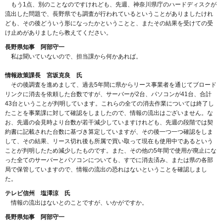
もう1点、別のことなのですけれども、先週、神奈川県庁のハードディスクが
流出した問題で、長野県でも調査が行われているということがありましたけれ
ども、その後どういう形になったかということと、またその結果を受けての受
け止めがありましたら教えてください。
長野県知事 阿部守一
私は聞いていないので、担当課から何かあれば。
情報政策課長 宮坂克良 氏
その後調査を進めまして、過去5年間に県からリース事業者を通じてブロード
リンクに消去を依頼した台数ですが、サーバーが2台、パソコンが41台、合計
43台ということが判明しています。これらの全ての消去作業については終了し
たことを事業課に対して確認をしましたので、情報の流出はございません。な
お、先週の会見時より台数が若干減少していますけれども、先週の段階では契
約書に記載された台数に基づき算定していますが、その後一つ一つ確認をしま
して、その結果、リース切れ後も所属で買い取って現在も使用中であるという
ことが判明したため減少したものです。また、その他の5年間で使用が廃止にな
った全てのサーバーとパソコンについても、すでに消去済み、または県の各部
局で保管していますので、情報の流出の恐れはないということを確認しまし
た。
テレビ信州 塩澤涼 氏
情報の流出はないとのことですが、いかがですか。
長野県知事 阿部守一