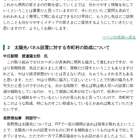
これから県民の皆さまの行動を促していく上では、分かりやすく情報を出して
いくということは重要だと思っていますので、今いただいたご質問も含めて、
われわれもよく整理して間に合えばできるだけ早目に、もう少し先ほどご説明
したことも分かりやすくメディアの皆さまにご提供するようにしていきたいと
思いますので、よろしくお願いします。
ページの先頭へ戻る
2 太陽光パネル設置に対する市町村の助成について
中日新聞 渡邉陽太郎 氏
この取り組みでゼロカーボンが具体的に県民も協力して進むわけですが、や
はり初期投資、先ほどありました通り、屋根だけ貸すということもありますけ
れども、やはり経済状態がいいとは言えない方は、ちゅうちょされる方もある
と思います。ただ、やはり県民に協力してほしいということで行政の協力も不
可欠だと思うのですけれども、分かる段階で、例えば県は個人宅への設置に助
成や補助をしているのか、そして画面に松本が出ているので、松本のページで
このような補助をやっているというのが見られると言っていたので、市町村で
もこのような助成、特にものすごい助成をしているとかあれば教えていただき
たいです。
長野県知事 阿部守一
長野県は太陽光については、FITで一定の期間があれば採算が取れるというこ
とで、太陽光パネルの設置そのものに対する補助金というものは今まで出して
きていません。ただその一方で工務店協会からもお話がありましたように、長