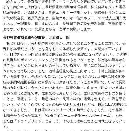
続きまして、長野県と連携してソーラーの普及を進めていただいている皆さ
まをご紹介申し上げます。長野県電機商業組合理事長、株式会社キタノヤ電器
取締役会長、北原國人さま、自然エネルギー信州ネット、株式会社サンジュニ
ア取締役会長、西原秀次さま、自然エネルギー信州ネット、NPO法人上田市民
エネルギー理事長、藤川まゆみさま、長野県工務店協会専務理事、宮澤昭彦さ
まです。それでは、北原さまから一言ずつお願いします。
長野県電機商業組合理事長 北原國人 氏
私どもは今日、長野県の阿部知事が出席して発表会をすることに対して、長
野県が本気だということを身をもって体感した次第です。太陽光で言います
と、FIT(フィット/固定価格買取制度政策)がやや低調になってきました。この時
に長野県のポテンシャルマップが公開されるということは、私どもの業界から
見ても、またそこにお住まいの生活している方が、本当に自然エネルギーとい
うものをどう取るか。また、地球温暖化の防止に向かって、非常に議論がされ
ている最中です。先ほどもCOP25（コップにじゅうご/第25回国連気候変動枠
組み条約締結国会議）にも県から出席されたということを聞いて、いかに長野
県の方針が時代に合ったものであるか、温暖化防止に向かって叫んでいる県の
姿勢を感じる次第です。太陽光の活用というのは、太陽光電気そのものを使う
ことと、蓄電すること、緊急の場合、災害の場合に電気を使える、生活を守る
という、そういう面でいくつもの効率がありますけれども、最近はEVの時代に
なってきました。これは車のバッテリーで動く時代になりました。その熱源に
太陽光から採った電気を「V2H(ブイツーエッチ/ビークルツーホーム)」とか、
または「トライブリッド」と言って、そのまま燃料に使える時代になっていま
す。