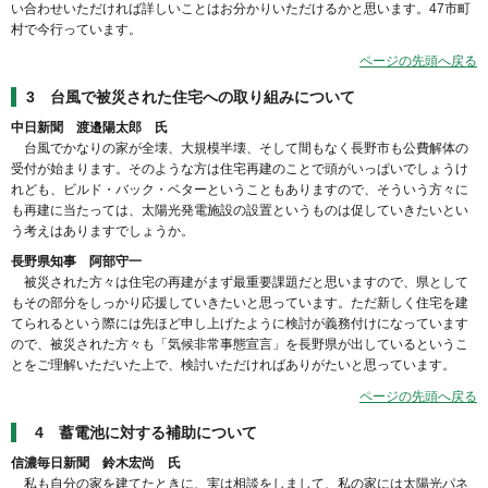
い合わせいただければ詳しいことはお分かりいただけるかと思います。47市町
村で今行っています。
ページの先頭へ戻る
3 台風で被災された住宅への取り組みについて
中日新聞 渡邉陽太郎 氏
台風でかなりの家が全壊、大規模半壊、そして間もなく長野市も公費解体の
受付が始まります。そのような方は住宅再建のことで頭がいっぱいでしょうけ
れども、ビルド・バック・ベターということもありますので、そういう方々に
も再建に当たっては、太陽光発電施設の設置というものは促していきたいとい
う考えはありますでしょうか。
長野県知事 阿部守一
被災された方々は住宅の再建がまず最重要課題だと思いますので、県として
もその部分をしっかり応援していきたいと思っています。ただ新しく住宅を建
てられるという際には先ほど申し上げたように検討が義務付けになっています
ので、被災された方々も「気候非常事態宣言」を長野県が出しているというこ
とをご理解いただいた上で、検討いただければありがたいと思っています。
ページの先頭へ戻る
4 蓄電池に対する補助について
信濃毎日新聞 鈴木宏尚 氏
私も自分の家を建てたときに、実は相談をしまして、私の家には太陽光パネ