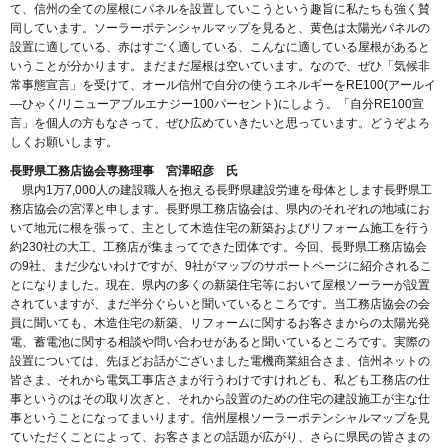
て、信州の全ての屋根にパネルを設置していこうという趣旨に私たちも強く賛
同しています。ソーラーポテンシャルマップを見ると、黄色は太陽光パネルの
設置に適している、赤はすごく適している、こんなに適している屋根があると
いうことが分かります。まだまだ屋根は空いています。なので、ぜひ「気候非
常事態宣言」を受けて、オール信州で自分の使うエネルギーをRE100(アールイ
―ひゃく/リニューアブルエナジー100パーセント)にしよう。「自分RE100宣
言」を個人の方もなさって、ぜひ広めていきたいと思っています。どうぞよろ
しくお願いします。
長野県工務店協会専務理事 宮澤昭彦 氏
県内1万7,000人の建設職人を抱える長野県建設労連を母体とします長野県工
務店協会の宮澤と申します。長野県工務店協会は、県内のそれぞれの地域にお
いて地元に根を張って、主として木造住宅の新築およびリフォーム施工を行う
約230社の大工、工務店が集まってできた団体です。今回、長野県工務店協会
の9社、まだ少ないわけですが、9社がマップのサポートページに紹介されるこ
とになりました。現在、県内の多くの新築住宅等において屋根ソーラーが設置
されていますが、まだ半分ぐらいと聞いているところです。当工務店協会の会
員に聞いても、木造住宅の新築、リフォームに関するお客さまからの太陽光発
電、蓄電池に関する相談や問い合わせがあると聞いているところです。実際の
設置については、先ほどお話がございました電機商業組合さま、信州ネットの
皆さま、それから電気工事店さまが行うわけですけれども、私ども工務店の仕
事というのはその取り次ぎと、それから設置のための住宅の建設施工が主な仕
事ということになってまいります。信州屋根ソーラーポテンシャルマップを見
ていただくことによって、お客さまとの話題が広がり、さらに県民の皆さまの