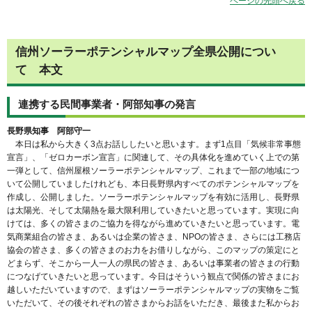
ページの先頭へ戻る
信州ソーラーポテンシャルマップ全県公開につい
て 本文
連携する民間事業者・阿部知事の発言
長野県知事 阿部守一
本日は私から大きく3点お話ししたいと思います。まず1点目「気候非常事態
宣言」、「ゼロカーボン宣言」に関連して、その具体化を進めていく上での第
一弾として、信州屋根ソーラーポテンシャルマップ、これまで一部の地域につ
いて公開していましたけれども、本日長野県内すべてのポテンシャルマップを
作成し、公開しました。ソーラーポテンシャルマップを有効に活用し、長野県
は太陽光、そして太陽熱を最大限利用していきたいと思っています。実現に向
けては、多くの皆さまのご協力を得ながら進めていきたいと思っています。電
気商業組合の皆さま、あるいは企業の皆さま、NPOの皆さま、さらには工務店
協会の皆さま、多くの皆さまのお力をお借りしながら、このマップの策定にと
どまらず、そこから一人一人の県民の皆さま、あるいは事業者の皆さまの行動
につなげていきたいと思っています。今日はそういう観点で関係の皆さまにお
越しいただいていますので、まずはソーラーポテンシャルマップの実物をご覧
いただいて、その後それぞれの皆さまからお話をいただき、最後また私からお