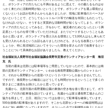
と、ボランティアの方たちにも不満があるように思えて、その最たるものはせ
っかく来たのに活動時間が短いということです。ボランティアを運ぶ環境がよ
くないというお話が石井さんからもありましたが、現地に駐車場のスペースが
ないということで、どうしてもシャトルバス等での輸送を何回にもわたってし
なければいけない。そうすると実質的な活動時間が短くなってしまう。ボラン
ティアの方たちにとってみると、汗をかいて、被災者のためになったという満
足度というものを得て帰っていただければ、またリピートするということもあ
るかと思います。ボランティアを受け入れる環境として3,000人はもし来られて
も受け入れられるというお話もありましたけれども、さらなる改善というので
しょうか、特に長沼地区においてそういった環境を皆さんの方で改善するとい
うことについて具体的なお話がありましたら、教えてください。
社会福祉法人長野市社会福祉協議会長野市災害ボランティアセンター長 海沼
充 氏
当初の週末は北部には駐車場等をご用意していなかったので、基本的には南
部の災害ボランティアセンター、いわゆる南長野運動公園からのシャトルバ
ス、それから長野駅からの送迎バスという２パターンしかありませんでした。
ですので、南長野からの輸送にはどうしても時間がかかるということで多くの
皆さまにご迷惑をお掛けしたかと思っています。
先週から、北部方面の長野運動公園の東側の空き地を借り受けまして、ボラ
ンティアの方の駐車場を設けていますし、先週からは富士通長野工場さんのご
協力を得まして、土日、祝日についてはお借りして駐車場を確保しています。
500台規模の駐車場がありますので、そこから北部センターへの輸送時間はは
るかに短い時間になっていますので、そういった点では利便性が向上したかと