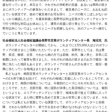
援を行っています。本日まで、それぞれの市町村の支援、あるいは県民の皆さ
まにボランティアへの参加をいただきまして、被災者のニーズに、おおむね応
えている状況です。改めて被災者のお宅を回り、ニーズの取りこぼしがないか
しっかり確認した上で、今週末前後に長野市以外は災害ボランティアセンター
で行う特別な対応はお休みにして、通常の支援に切り替えていく方向です。長
野市以外についてはしっかりとニーズを把握しながら、次のフェーズへ移行し
ていこうと考えています。
社会福祉法人社会福祉協議会長野市災害ボランティアセンター長 海沼充 氏
ボランティアセンターが開始してから、これまでに1万5,000人ほどのボラン
ティアの皆さまにご活動いただいています。ただ、長野市としては、北は豊
野、長沼、柳原、古里、それから南の方では若穂、松代、篠ノ井と、非常に広
範囲にわたって被害を受けました。それぞれの地元の皆さまのお力で復旧・復
興に当たった地区もあります。ボランティアの皆さんの力を借りて、復旧・復
興に当たっている地域はまだまだあります。
私どもは今、南部災害ボランティアセンターと北部災害ボランティアセンタ
ーの2カ所で拠点を設けて、それぞれの地域に支援に入っているところです。お
かげさまで、南部の地域については、今個別のニーズにそれぞれ当たっている
ところです。ただ、北部方面、特に堤防が決壊した長沼地区については、個別
というよりも、エリアマッチングという形で、地域を面で捉えて活動に入って
いる状況です。また特に豊野も含めて災害ごみが非常に多く出ています。それ
については私どもが直面している課題でして、ボランティアセンターと自衛
隊、それから住民の方々、皆で力を合わせて動かなければいけないということ
で、この三連休においても、災害ごみや泥、土砂等の排出について、力を合わ