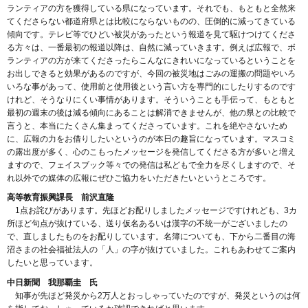
ランティアの方を獲得している県になっています。それでも、もともと全然来
てくださらない都道府県とは比較にならないものの、圧倒的に減ってきている
傾向です。テレビ等でひどい被災があったという報道を見て駆けつけてくださ
る方々は、一番最初の報道以降は、自然に減っていきます。例えば広報で、ボ
ランティアの方が来てくださったらこんなにきれいになっているということを
お出しできると効果があるのですが、今回の被災地はごみの運搬の問題やいろ
いろな事があって、使用前と使用後という言い方を専門的にしたりするのです
けれど、そうなりにくい事情があります。そういうことも手伝って、もともと
最初の週末の後は減る傾向にあることは解消できませんが、他の県との比較で
言うと、本当にたくさん集まってくださっています。これを絶やさないため
に、広報の力をお借りしたいというのが本日の趣旨になっています。マスコミ
の露出度が多く、心のこもったメッセージを発信してくださる方が多いと増え
ますので、フェイスブック等々での発信は私どもで全力を尽くしますので、そ
れ以外での媒体の広報にぜひご協力をいただきたいというところです。
高等教育振興課長 前沢直隆
1点お詫びがあります。先ほどお配りしましたメッセージですけれども、3カ
所ほど句点が抜けている、送り仮名あるいは漢字の不統一がございましたの
で、直しましたものをお配りしています。名簿についても、下から二番目の海
沼さまの社会福祉法人の「人」の字が抜けていました。これもあわせてご案内
したいと思っています。
中日新聞 我那覇圭 氏
知事が先ほど発災から2万人とおっしゃっていたのですが、発災というのは何