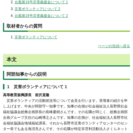
台風第19号災害義援金について 1
災害ボランティアについて 2
台風第19号災害義援金について 2
取材者からの質問
災害ボランティアについて
ページの先頭へ戻る
本文
阿部知事からの説明
1 災害ボランティアについて 1
高等教育振興課長 前沢直隆
災害ボランティアの活動状況等について会見を行います。登壇者の紹介を申
し上げます。中央が阿部守一知事です。知事の右側が社会福祉法人長野県社会
福祉協議会総務企画部長の長峰夏樹さんです。その右隣が同じく、総務企画部
企画グループ主任の山崎博之さんです。知事の左側が、社会福祉法人長野市社
会福祉協議会地域福祉課長、それから長野市災害ボランティアセンターのセン
ター長でもある海沼充さんです。その右隣が特定非営利活動法人さくらネット