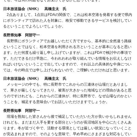
日本放送協会（NHK） 高橋圭太 氏
2点ありまして、1点目はFDAの関係で、これは松本空港を発着する便で県内
にボランティアで訪れた人を対象に、格安で移動できるサービスを検討してい
るということでよろしいでしょうか。
長野県知事 阿部守一
長野県にボランティアでお越しいただく方ですから、基本的に全然違う路線
ということではなく、松本空港を利用される方ということが基本になると思い
ます。ただ何度も繰り返し申し上げていますが、これはFDAで検討中の事項で
す。ただできるだけ早急に、今われわれが取り組んでいる情報をお伝えしなけ
ればいけないということで出していますので、それ以上の具体的な中身につい
ては、今の時点では申し上げられないので、ご理解いただければと思います。
日本放送協会（NHK） 高橋圭太 氏
メッセージの中でも、特に長野市でこれからの三連休が山場だとありまし
て、寒さが厳しくなってきたり、被害が大きかった地域などの理由があると思
うのですけれども、これからの三連休が、特に長野市で、なぜ山場なのかとい
うことを、補足する意味合いでお話しいただけますでしょうか。
長野県知事 阿部守一
現場を熟知した皆さんから後で補足していただいた方が良いかもしれません
けれども、まだまだ人手を要する部分というのが長沼地区を中心にたくさんあ
ります。冬が近づく中で、活動する環境としては厳しい状況になっていくこと
が見込まれますので、そのような意味で、早め早めにさまざまな対応をしてい