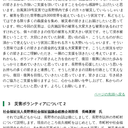
の皆さまから力強いご支援を頂いていますことを心から感謝申し上げたいと思
います。台風第19号災害では長野県内で多くの方々が被災していらっしゃいま
す。被害を受けた世帯数は9,000世帯を超えているという状況です。私どもとし
てはできる限り多くの義援金を集め、被災者の皆さまにお届けしたいと思って
います。特に今回の災害は、公共施設等の被害も大変大きな被害があるわけで
すけれども、個々の皆さまの住宅の被害も大変大きい状況です。そして浸水被
害ということで、大切にされていた財産、思い出の品々、こうしたものが水に
漬かって使えないという状況に置かれる方々も大勢いらっしゃいます。そうい
う意味では多くの皆さまの資金的な支援も大変重要です。こうした状況をぜひ
多くの皆さまにご理解いただき、一層のご支援を頂きたいと考えています。こ
れからも、ボランティアの皆さんと力を合わせて、復旧・復興に向けた歩みを
しっかりと進めていきたいと思っています。長野県を応援したいという思いを
お持ちの多くの皆さまと連携して、そうした皆さまの活動を行政として支えな
がら、復旧・復興を目指していきたいと思っています。皆さまには、引き続き
のご協力とご支援を賜りますように、心からお願いを申し上げて、私からのメ
ッセージとしたいと思います。よろしくお願いします。
ページの先頭へ戻る
3 災害ボランティアについて 2
社会福祉法人長野県社会福祉協議会総務企画部長 長峰夏樹 氏
それでは私どもからは、長野市のお話は後にしまして、長野市以外の市町村
について説明します。現在のところ佐久穂町をはじめとして、市町村や社会福
祉協議会を中心に、8カ所の災害ボランティアセンターを設置して、被災者の支