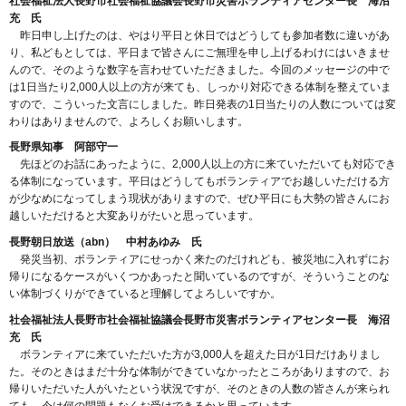
社会福祉法人長野市社会福祉協議会長野市災害ボランティアセンター長 海沼
充 氏
昨日申し上げたのは、やはり平日と休日ではどうしても参加者数に違いがあ
り、私どもとしては、平日まで皆さんにご無理を申し上げるわけにはいきませ
んので、そのような数字を言わせていただきました。今回のメッセージの中で
は1日当たり2,000人以上の方が来ても、しっかり対応できる体制を整えていま
すので、こういった文言にしました。昨日発表の1日当たりの人数については変
わりはありませんので、よろしくお願いします。
長野県知事 阿部守一
先ほどのお話にあったように、2,000人以上の方に来ていただいても対応でき
る体制になっています。平日はどうしてもボランティアでお越しいただける方
が少なめになってしまう現状がありますので、ぜひ平日にも大勢の皆さんにお
越しいただけると大変ありがたいと思っています。
長野朝日放送（abn） 中村あゆみ 氏
発災当初、ボランティアにせっかく来たのだけれども、被災地に入れずにお
帰りになるケースがいくつかあったと聞いているのですが、そういうことのな
い体制づくりができていると理解してよろしいですか。
社会福祉法人長野市社会福祉協議会長野市災害ボランティアセンター長 海沼
充 氏
ボランティアに来ていただいた方が3,000人を超えた日が1日だけありまし
た。そのときはまだ十分な体制ができていなかったところがありますので、お
帰りいただいた人がいたという状況ですが、そのときの人数の皆さんが来られ
ても、今は何の問題もなくお受けできるかと思っています。