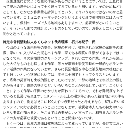
災害直後にどのような量の作業があるのかということについては、正直に言
って浸水の度合いによって全く違ってきているかと思います。そのため私ども
としても、なかなか作業量を計算してという、そういうものではないのかと思
っています。コミュニティーマッチングというような形で長沼地区には入って
いますし、個別のニーズで入る地域もありますので、必要量がどのくらいと
か、そういった形での推計というものをしていないので、お答えしにくいご質
問かと思っています。
特定非営利活動法人さくらネット代表理事 石井布紀子 氏
今回のような豪雨災害の場合、家屋の片付け、被災された家屋の家財等の運
搬、家の中に入り込んだ泥を出す作業、家である程度の生活ができるまではい
かなくても、その前段階のクリーンアップ、きれいにする作業、それから流出
した大切なものをお探しする作業、等々が豪雨土砂災害時の一般的なボランテ
ィア活動の作業になっています。さらに長沼地区を中心に被災地内の移動がと
ても難しいという状況においては、本当に全国でもトップクラスといいます
か、広島の災害時も比較的難しかったのですが、一部の地域はそれ以上の難し
さがあります。道路の狭さなど、いろいろなことが関係しています。こういう
ことによって作業の手間のかかり方が変わってくるので、それが難易度を上げ
ていると見受けられます。1.8 メートル以上の浸水等があった被災地が780件も
ありますので、例えばそこに100人ずつ必要だったと考えるなら、8万人近いボ
ランティアの方が必要ということにはなります。被災者本人たちの努力やいろ
いろな要素が加わると、そこまでは必要がないと言っても、相当量のボランテ
ィアの方が必要な被災であるということは間違いないです。
もう一つは、家屋の運搬は被災地によって変わっていますが、長野市におい