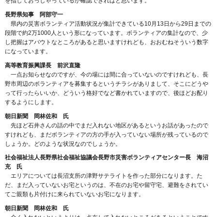
を指しておっしゃっているか確認できればと思います。
長野県知事 阿部守一
県内の災害ボランティア活動状況が集計できている10月13日から29日までの
段階で約2万1000人という形になっています。ボランティアの集計なので、少
し把握はアバウトなところがあると思いますけれども、おおむねそういう数字
になっています。
高等教育振興課長 前沢直隆
一点お知らせなのですが、今の場には間に合っていないのですけれども、長
野市周辺のボランティアを募集するというチラシがありまして、そこにどうや
って行ったらいいか、どういう格好でなど書かれていますので、後ほどお配り
するようにします。
朝日新聞 岡林佐和 氏
先ほど石井さんの話の中でまだ入れない地区があるというお話があったので
すけれども、まだボランティアの方の手が入っていない場所が残っているので
しょうか。どのような状況なのでしょうか。
社会福祉法人長野県社会福祉協議会長野市災害ボランティアセンター長 海沼
充 氏
エリアについては長沼支所の津野サテライトを作った部分になります。た
だ、まだ入っていないお宅というのは、不在のお宅や留守宅、避難をされてい
てご親類も片付けに来られていないお宅になります。
朝日新聞 岡林佐和 氏