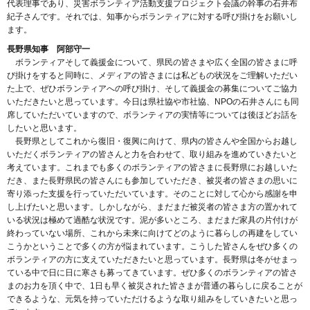
代表理事であり、災害ボランティア活動支援プロジェクト会議の幹事の石井布
紀子さんです。それでは、知事からボランティアに対する呼び掛けをお願いし
ます。
長野県知事 阿部守一
ボランティアそして義援金について、県民の皆さまや広く全国の皆さまに呼
び掛けをすると同時に、メディアの皆さまには私どもの状況をご理解いただい
た上で、ぜひボランティアへの呼び掛け、そして義援金の募集についてご協力
いただきたいと思っています。今日は県社協や市社協、NPOの石井さんにも同
席していただいていますので、ボランティアの実情等については後ほどお話を
したいと思います。
長野県としてこれから復旧・復興に向けて、県内の皆さんや全国からお越し
いただくボランティアの皆さんと力を合わせて、取り組みを進めていきたいと
考えています。これまでも多くのボランティアの皆さまに長野県にお越しいた
だき、また長野県民の皆さんにも参加していただき、被災者の皆さまの思いに
寄り添った支援を行っていただいています。そのことに対して心から感謝を申
し上げたいと思います。しかしながら、まだまだ被災者の皆さま方の置かれて
いる状況は極めて過酷な状況です。泥が多いところ、まだまだ家具の片付けが
終わっていない場所、これから未来に向けてどのように暮らしの再建をしてい
こうかということで多くの方が悩まれています。こうした皆さんをぜひ多くの
ボランティアの方に支えていただきたいと思っています。長野県は冬がせまっ
ている中で日に日に寒さも募ってきています。ぜひ多くのボランティアの皆さ
まのお力を頂く中で、1日も早く被災された皆さまが普通の暮らしに戻ることが
できるような、元気を持っていただけるような取り組みをしていきたいと思っ