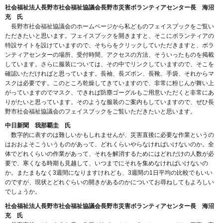
社会福祉法人長野市社会福祉協議会長野市災害ボランティアセンター長 海沼
充 氏
長野市社会福祉協議会のホームページから私どものフェイスブックをご覧い
ただきたいと思います。フェイスブックを開きますと、そこにボランティアの
特設サイトを設けていますので、そちらをクリックしていただきますと、ボラ
ンティアセンターの場所、受付時間、アクセスの方法、そういったものを掲載
しています。さらに服装については、その中でリンクしていますので、そこを
確認いただければと思っています。長袖、長ズボン、長靴、手袋、それからマ
スクは必要です。このところ乾燥してきていますので、非常に粉じんが舞い上
がっていますのでマスク、できれば防塵ゴーグルもご用意いただくと非常にあ
りがたいと思っています。そのような服装のご案内もしていますので、ぜひ長
野市社会福祉協議会のフェイスブックをご覧いただきたいと思います。
中日新聞 我那覇圭 氏
数字的に表すのは難しいかもしれませんが、災害直後に必要な作業というの
はおおよそこういうものがあって、どれくらいやらなければいけないのか。全
体でどれくらいの作業があって、それを解消するためにはどれだけの人数が必
要で、寒くなる時期も見越して、いつまでにそれを集めなければいけないの
か。またまもなく3週間になりますけれども、3週間の1日平均の比較でもいい
のですが、現状とどれぐらいの開きがあるのかについてお尋ねしてもよろしい
でしょうか。
社会福祉法人長野市社会福祉協議会長野市災害ボランティアセンター長 海沼
充 氏