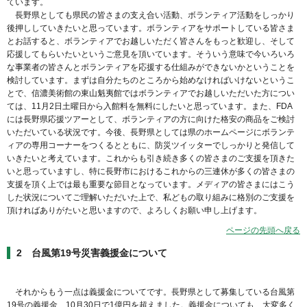
ています。
長野県としても県民の皆さまの支え合い活動、ボランティア活動をしっかり
後押ししていきたいと思っています。ボランティアをサポートしている皆さま
とお話すると、ボランティアでお越しいただく皆さんをもっと歓迎し、そして
応援してもらいたいというご意見を頂いています。そういう意味で今いろいろ
な事業者の皆さんとボランティアを応援する仕組みができないかということを
検討しています。まずは自分たちのところから始めなければいけないというこ
とで、信濃美術館の東山魁夷館ではボランティアでお越しいただいた方につい
ては、11月2日土曜日から入館料を無料にしたいと思っています。また、FDA
には長野県応援ツアーとして、ボランティアの方に向けた格安の商品をご検討
いただいている状況です。今後、長野県としては県のホームページにボランテ
ィアの専用コーナーをつくるとともに、防災ツイッターでしっかりと発信して
いきたいと考えています。これからも引き続き多くの皆さまのご支援を頂きた
いと思っていますし、特に長野市におけるこれからの三連休が多くの皆さまの
支援を頂く上では最も重要な節目となっています。メディアの皆さまにはこう
した状況についてご理解いただいた上で、私どもの取り組みに格別のご支援を
頂ければありがたいと思いますので、よろしくお願い申し上げます。
ページの先頭へ戻る
2 台風第19号災害義援金について
それからもう一点は義援金についてです。長野県として募集している台風第
19号の義援金、10月30日で1億円を超えました。義援金についても、大変多く