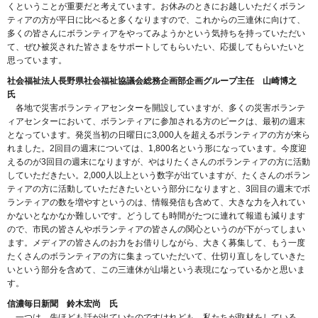
くということが重要だと考えています。お休みのときにお越しいただくボラン
ティアの方が平日に比べると多くなりますので、これからの三連休に向けて、
多くの皆さんにボランティアをやってみようかという気持ちを持っていただい
て、ぜひ被災された皆さまをサポートしてもらいたい、応援してもらいたいと
思っています。
社会福祉法人長野県社会福祉協議会総務企画部企画グループ主任 山崎博之
氏
各地で災害ボランティアセンターを開設していますが、多くの災害ボランテ
ィアセンターにおいて、ボランティアに参加される方のピークは、最初の週末
となっています。発災当初の日曜日に3,000人を超えるボランティアの方が来ら
れました。2回目の週末については、1,800名という形になっています。今度迎
えるのが3回目の週末になりますが、やはりたくさんのボランティアの方に活動
していただきたい。2,000人以上という数字が出ていますが、たくさんのボラン
ティアの方に活動していただきたいという部分になりますと、3回目の週末でボ
ランティアの数を増やすというのは、情報発信も含めて、大きな力を入れてい
かないとなかなか難しいです。どうしても時間がたつに連れて報道も減ります
ので、市民の皆さんやボランティアの皆さんの関心というのが下がってしまい
ます。メディアの皆さんのお力をお借りしながら、大きく募集して、もう一度
たくさんのボランティアの方に集まっていただいて、仕切り直しをしていきた
いという部分を含めて、この三連休が山場という表現になっているかと思いま
す。
信濃毎日新聞 鈴木宏尚 氏
一つは、先ほども話が出ていたのですけれども、私たちが取材をしている