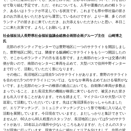
せて取り組む予定です。ただ、それについても、人手や運搬のための軽トラッ
ク、あるいはトラックが不足している状況です。これまでも県や県社協の皆さ
まのお力添えをいただきながら運営しているわけですが、より一層、多くのボ
ランティアの皆さまに来ていただき、お力添えをいただきたいと思い、本日こ
こに来た次第です。よろしくお願いします。
社会福祉法人長野県社会福祉協議会総務企画部企画グループ主任 山崎博之
氏
北部のボランティアセンターでは豊野地区に一つのサテライトを開設しまし
た。豊野地区に関しては、隣接する飯綱町にサテライトをもう一つ開設したの
で、そこからボランティアの方を送る形です。また南部のセンターは交通の利
便が良いので、南部のセンターに車両を止めて、大型バスで信州中野インター
まで行って、活動していただく形になります。
その他に、長沼地区には現在5つのサテライトがあります。豊野のサテライト
を合わせた5つのサテライトについては、なかなか車両を止めておける場所がな
いです。また北部のセンターの柳原の拠点においても、自衛隊の車両が多数止
まっていること、また長沼支所の機能が柳原に来ているので、被災された皆さ
まも出入りすることがあります。それを踏まえて、マイクロバスや大型バスで
送迎して活動していただいています。先ほど海沼課長がおっしゃられました
が、エリアマッチング、コミュニティマッチングという形で地域に入り込んで
活動を展開しています。今日現在でいいますと、まだしっかりと集計できてい
ませんが、60人から80人程度のスタッフが、長沼地区においては5つのサテラ
イトがあり、10名以上の場所や少ないところもありますが、たくさんのスタッ
フが現地に行っています。現地でさらに細かくエリアを分けまして、住民の皆