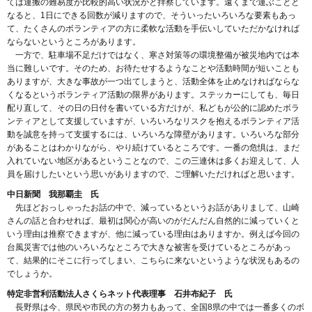
ては運搬の難易度が比較的高い状況かと拝察しています。遠くまで運ぶことと
なると、1日にできる回数が減りますので、そういったいろいろな要素もあっ
て、たくさんのボランティアの方に柔軟な活動を手伝いしていただかなければ
ならないというところがあります。
一方で、駐車場不足だけではなく、寒さ対策等の環境整備が被災地内では本
当に難しいです。そのため、お待たせするようなことや活動時間が短いことも
ありますが、大きな事故が一つ出てしまうと、活動全体を止めなければならな
くなるというボランティア活動の限界があります。ステッカーにしても、毎日
配り直して、その日の日付を書いている方だけが、私どもが公的に認めたボラ
ンティアとして支援していますが、いろいろなリスクを抱えるボランティア活
動を誠意を持って支援するには、いろいろな障壁があります。いろいろな部分
があることはわかりながら、やり続けているところです。一番の危惧は、まだ
入れていない地区があるということなので、この三連休は多くお迎えして、人
員を届けしたいという思いがありますので、ご理解いただければと思います。
中日新聞 我那覇圭 氏
先ほどおっしゃったお話の中で、減っているというお話がありまして、山崎
さんの話と合わせれば、最初は関心が高いのがだんだん自然的に減っていくと
いう理由は推察できますが、他に減っている理由はありますか。例えば今回の
台風災害では他のいろいろなところで大きな被害を受けているところがあっ
て、結果的にそこに行ってしまい、こちらに来ないというような状況もあるの
でしょうか。
特定非営利活動法人さくらネット代表理事 石井布紀子 氏
長野県は今、県民や市民の方の努力もあって、全国8県の中では一番多くのボ