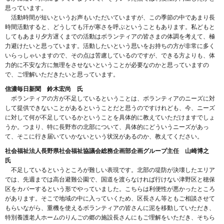
思っています。
活動時間が短いというお声もいただいていますが、この季節の中であまり長
時間活動すると、どうしても汗が寒さを呼ぶということもあります。私どもと
してもあまり夕方遅くまでの活動はボランティアの皆さまの体調を考えて、極
力避けたいと思っています。活動したいという思いをお持ちの方が非常に多く
いらっしゃいますので、その点は苦慮しているのですが、できる方よりも、体
力的に不安な方に無理をさせないということが必要なのかと思っていますの
で、ご理解いただきたいと思っています。
信濃毎日新聞 鈴木宏尚 氏
ボランティアの方が不足しているということは、ボランティアのニーズに対
して提供できないことがあるということだと思うのですけれども、今、ニーズ
に対して何が不足しているかということを具体的に教えていただけますでしょ
うか。つまり、特に長野市の北部について、具体的にどういうニーズがあっ
て、そこに行き届いていかないという状況があるのか、教えてください。
社会福祉法人長野県社会福祉協議会総務企画部企画グループ主任 山崎博之
氏
不足しているというところが難しい表現です。北部の堤防が決壊したエリア
では、先週までは高台避難公園で、国道を渡らなければ行けない津野区と穂保
区をカバーするという形でやっていました。こちらは利便性が悪かったところ
があります。そこで地域の中に入っていくため、区長さん等ともご相談させて
もらいながら、重機を使えるボランティアの皆さんに泥を移動していただき、
特別養護老人ホームのりんごの郷の施設長さんにもご理解をいただき、そちら