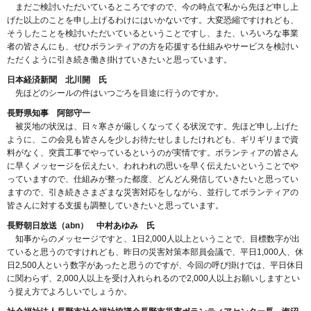
まだご検討いただいているところですので、今の時点で私から先ほど申し上
げた以上のことを申し上げるわけにはいかないです。大変恐縮ですけれども、
そうしたことを検討いただいているということですし、また、いろいろな事業
者の皆さんにも、ぜひボランティアの方を応援する仕組みやサービスを検討い
ただくように引き続き働き掛けていきたいと思っています。
日本経済新聞 北川開 氏
先ほどのシールの件はいつごろを目途に行うのですか。
長野県知事 阿部守一
被災地の状況は、日々寒さが厳しくなってくる状況です。先ほど申し上げた
ように、この会見も皆さんを少しお待たせしましたけれども、ギリギリまで資
料がなく、突貫工事でやっているというのが実情です。ボランティアの皆さん
に早くメッセージを伝えたい、われわれの思いを早く伝えたいということでや
っていますので、仕組みが整った都度、どんどん発信していきたいと思ってい
ますので、引き続きさまざまな災害対応をしながら、並行してボランティアの
皆さんに対する支援も調整していきたいと思っています。
長野朝日放送（abn） 中村あゆみ 氏
知事からのメッセージですと、1日2,000人以上ということで、目標数字が出
ていると思うのですけれども、昨日の災害対策本部員会議で、平日1,000人、休
日2,500人という数字があったと思うのですが、今回の呼び掛けでは、平日休日
に関わらず、2,000人以上を受け入れられるので2,000人以上お願いしますとい
う捉え方でよろしいでしょうか。