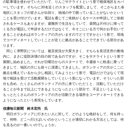
の駐車場を使わせていただいて、りんごサテライトという形で穂保地区をカバ
ーしています。そちらに30名近くのスタッフを配置しまして、そこからまた各
地区にスタッフの皆さんが出回り、地域の中で困っていることがないかという
ことを受け付けています。電話を通じてご依頼がくるケースや申請してご依頼
されるケースもありますが、避難所で生活をしていて、昼間は片付けに帰って
くる方が電話して申請するだけではなくて、今そこにいる方で何かお手伝いで
きることがあればボランティアの方がいますのでどうですかという形で、現地
でコーディネートしていくことが近くに拠点があることでできている部分があ
ります。
同じく津野区については、被災状況が大変大きく、そちらを長沼支所の敷地
内に、まさに堤防決壊の目の前であるのですが、そこをサテライトという形で
展開し始めました。それが日曜日からのスタートで、今週徐々に軌道に乗って
きまして、地区の方にも徐々に浸透してきました。ボランティアの方がここに
拠点を構えているから少し相談してみようという形で、電話だけではなくて現
地で相談を受けて活動展開をしていくという形になっています。そういった部
分も含め、たくさんのボランティアの方に来ていただくと、活動していただけ
ることが今まで以上にできるようになったという部分で、不足というよりも、
もっとたくさんのボランティアの方が活動できる場所をコーディネートできる
ようになったという表現をしています。
信濃毎日新聞 鈴木宏尚 氏
明日ボランティアに行きたい人に対して、どのような格好をして、何を持っ
て、何時、どこへ行けばいいのかということが適切にわかる方法としては、何
を見るのが一番いいのでしょうか。