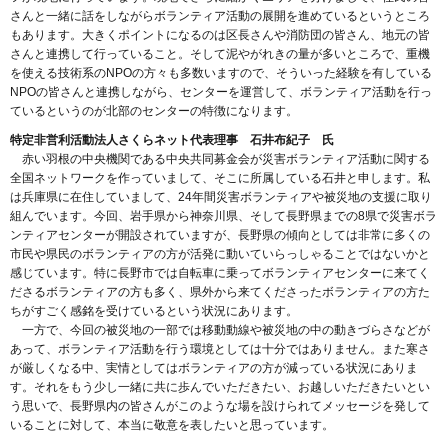
さんと一緒に話をしながらボランティア活動の展開を進めているというところ
もあります。大きくポイントになるのは区長さんや消防団の皆さん、地元の皆
さんと連携して行っていること。そして泥やがれきの量が多いところで、重機
を使える技術系のNPOの方々も多数いますので、そういった経験を有している
NPOの皆さんと連携しながら、センターを運営して、ボランティア活動を行っ
ているというのが北部のセンターの特徴になります。
特定非営利活動法人さくらネット代表理事 石井布紀子 氏
赤い羽根の中央機関である中央共同募金会が災害ボランティア活動に関する
全国ネットワークを作っていまして、そこに所属している石井と申します。私
は兵庫県に在住していまして、24年間災害ボランティアや被災地の支援に取り
組んでいます。今回、岩手県から神奈川県、そして長野県までの8県で災害ボラ
ンティアセンターが開設されていますが、長野県の傾向としては非常に多くの
市民や県民のボランティアの方が活発に動いていらっしゃることではないかと
感じています。特に長野市では自転車に乗ってボランティアセンターに来てく
ださるボランティアの方も多く、県外から来てくださったボランティアの方た
ちがすごく感銘を受けているという状況にあります。
一方で、今回の被災地の一部では移動動線や被災地の中の動きづらさなどが
あって、ボランティア活動を行う環境としては十分ではありません。また寒さ
が厳しくなる中、実情としてはボランティアの方が減っている状況にありま
す。それをもう少し一緒に共に歩んでいただきたい、お越しいただきたいとい
う思いで、長野県内の皆さんがこのような場を設けられてメッセージを発して
いることに対して、本当に敬意を表したいと思っています。