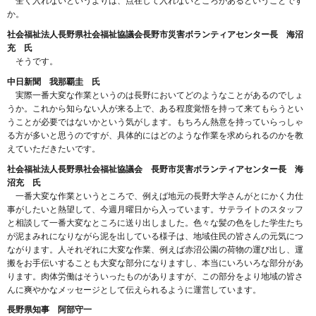
全く入れないというよりは、点在して入れないところがあるということです
か。
社会福祉法人長野県社会福祉協議会長野市災害ボランティアセンター長 海沼
充 氏
そうです。
中日新聞 我那覇圭 氏
実際一番大変な作業というのは長野においてどのようなことがあるのでしょ
うか。これから知らない人が来る上で、ある程度覚悟を持って来てもらうとい
うことが必要ではないかという気がします。もちろん熱意を持っていらっしゃ
る方が多いと思うのですが、具体的にはどのような作業を求められるのかを教
えていただきたいです。
社会福祉法人長野県社会福祉協議会 長野市災害ボランティアセンター長 海
沼充 氏
一番大変な作業というところで、例えば地元の長野大学さんがとにかく力仕
事がしたいと熱望して、今週月曜日から入っています。サテライトのスタッフ
と相談して一番大変なところに送り出しました。色々な髪の色をした学生たち
が泥まみれになりながら泥を出している様子は、地域住民の皆さんの元気につ
ながります。人それぞれに大変な作業、例えば赤沼公園の荷物の運び出し、運
搬をお手伝いすることも大変な部分になりますし、本当にいろいろな部分があ
ります。肉体労働はそういったものがありますが、この部分をより地域の皆さ
んに爽やかなメッセージとして伝えられるように運営しています。
長野県知事 阿部守一