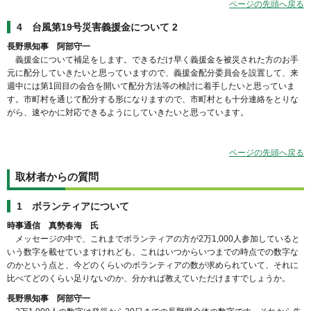
ページの先頭へ戻る
4 台風第19号災害義援金について 2
長野県知事 阿部守一
義援金について補足をします。できるだけ早く義援金を被災された方のお手
元に配分していきたいと思っていますので、義援金配分委員会を設置して、来
週中には第1回目の会合を開いて配分方法等の検討に着手したいと思っていま
す。市町村を通じて配分する形になりますので、市町村とも十分連絡をとりな
がら、速やかに対応できるようにしていきたいと思っています。
ページの先頭へ戻る
取材者からの質問
1 ボランティアについて
時事通信 真勢春海 氏
メッセージの中で、これまでボランティアの方が2万1,000人参加していると
いう数字を載せていますけれども、これはいつからいつまでの時点での数字な
のかという点と、今どのくらいのボランティアの数が求められていて、それに
比べてどのくらい足りないのか、分かれば教えていただけますでしょうか。
長野県知事 阿部守一