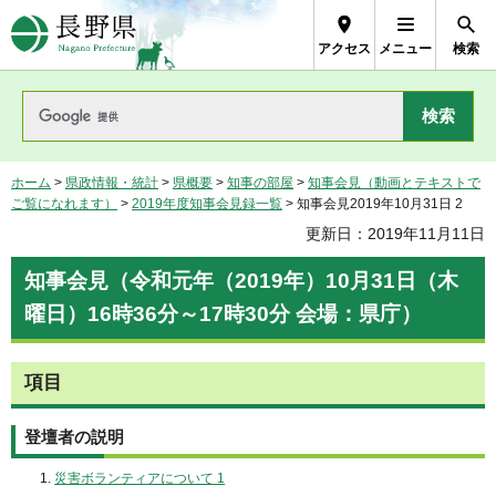
長野県Nagano Prefecture
アクセス
メニュー
検索
ホーム
>
県政情報・統計
>
県概要
>
知事の部屋
>
知事会見（動画とテキストで
ご覧になれます）
>
2019年度知事会見録一覧
> 知事会見2019年10月31日 2
更新日：2019年11月11日
知事会見（令和元年（2019年）10月31日（木
曜日）16時36分～17時30分 会場：県庁）
項目
登壇者の説明
災害ボランティアについて 1