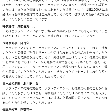
2万1,000人の数字は発災から30日までの長野県全体の数字です。それから先
ほど申し上げたように、これからボランティアの皆さんに活躍いただく場面と
いうのは、まだまだ長野市を中心にあるという状況ですので、1日2,000人以上
受け入れる体制を長野市ではご用意していますので、ぜひ1人でも多くの方にお
越しいただきたいと思っています。
時事通信 真勢春海 氏
先ほどボランティアに参加する方への企業の支援について考えられていると
お話がありましたが、どのような支援を考えられているのでしょうか。
長野県知事 阿部守一
ボランティアをすると、ボランティアのシールがもらえます。これをご持参
いただくと店舗等で割引やサービスが受けられるような仕組みを作っていきた
いということで調整を始めています。先ほど申し上げたように、信濃美術館東
山魁夷館においては11月2日から無料で入館できるという形にしていきたいと
思っていますので、こうしたボランティアで活躍された方を多くの皆さんに温
かく応援していただきたいと思います。そういったメッセージをこれから多く
の皆さんにお伝えしていきたいと思っています。
日本経済新聞 北川開 氏
ボランティアの方の支援で、ボランティアシールと信濃美術館のことを今お
話しいただきましたけれども、冒頭お話いただいたFDAの件についてもう少し
詳しくお伺いしたいというのと、FDA以外の交通機関で同じようなことをされ
るのかどうかお伺いしたいと思います。
長野県知事 阿部守一