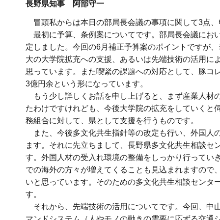
長野県知事 阿部守一
冒頭私からは本日の部局長会議の事項に関して3点、
最初に予算、条例案についてです。部局長会議において
定しました。今回の6月補正予算案のポイントですが
大の大学院拡充への支援、あるいは先端技術の活用に
思っています。また喫緊の課題への対応として、豚コ
3億円余という形になっています。
もう少し詳しくお話を申し上げると、まず産業人材の
たわけですけれども、今後大学院の拡充をしていくと
務組合に対して、県として支援を行うものです。
また、今後多文化共生指針等の改定も行い、外国人の
ます。それに先立ちまして、長野県多文化共生相談セ
す。外国人材の受入れ環境の整備をしっかり行ってい
での海外の方々が増えてくることも見込まれますので
いと思っています。そのための多文化共生相談センタ
す。
それから、先端技術の活用についてです。今回、中山間
マンドシステム（人やモノの動きの需要に応ずる交通