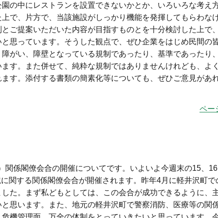
公園の中にレストランを設置できないかとか、いろいろな考え
た上で、片方で、当該施設がしっかり機能を発揮してもらわな
制とご提案いただいた内容が目指すものとを十分検討した上で
いと思っています。そうした観点で、ぜひ企業をはじめ民間の
、障がい、障壁となっている規制であったり、基準であったり
います。また併せて、純粋な規制ではありませんけれども、よ
れます。添付する書類の簡素化等についても、ぜひご意見があ
ペー
）関係閣僚会合の開催についてです。いよいよ今週末の15、16
境に関する関係閣僚会合が開催されます。昨年4月に軽井沢町で
ました。まず私どもとしては、この会合が成功できるように、
いと思います。また、地元の軽井沢町で警察消防、医療等の関
、危機管理面、万全の体制をとっていきたいと思っています。