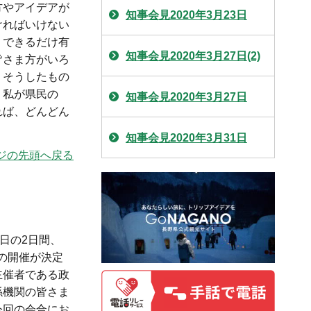
方やアイデアが
知事会見2020年3月23日
ければいけない
、できるだけ有
知事会見2020年3月27日(2)
皆さま方がいろ
、そうしたもの
く私が県民の
知事会見2020年3月27日
れば、どんどん
知事会見2020年3月31日
ジの先頭へ戻る
日の2日間、
の開催が決定
主催者である政
係機関の皆さま
今回の会合にお