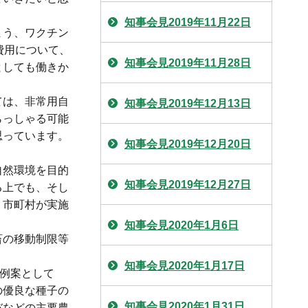
知事会見2019年11月22日
まう、ワクチン
費用について、
知事会見2019年11月28日
としても働きか
ては、非常用自
知事会見2019年12月13日
らっしゃる可能
思っています。
知事会見2019年12月20日
自然環境を目的
知事会見2019年12月27日
る上でも、そし
、市町村が実施
知事会見2020年1月6日
畜の移動制限等
知事会見2020年1月17日
例案として
の優良な種子の
知事会見2020年1月31日
バなどの主要農