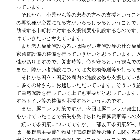
っています。
それから、小児がん等の患者の方への支援ということ
の再接種が必要になる方がいらっしゃるということで、
助成する市町村に対する支援制度を創設するものです
けていきたいと考えています。
また老人福祉施設あるいは障がい者施設等の社会福祉
家発電設備の整備を行っていきたいと思っています。
性がありますので、災害時等、命を守るという観点で
また、障がい者施設については大規模修繕等を行って
それから国立・国定公園内の施設改修を支援していき
に多くの皆さんにお越しいただいています。そういう
て自然保護を行っていく上でも重要だと思っています
するトイレ等の整備を応援するというものです。
また、豚コレラ対策ですが、今回は豚コレラが発生し
をかけていたことで損失を受けられた養豚農家等への
続いて条例案についてですが、一部改正条例案5件、
は、長野県主要農作物及び伝統野菜等の種子に関する
安定的な供給を維持確保していこうということで、種