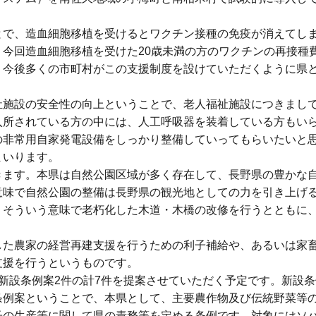
で、造血細胞移植を受けるとワクチン接種の免疫が消えてし
今回造血細胞移植を受けた20歳未満の方のワクチンの再接種
。今後多くの市町村がこの支援制度を設けていただくように県
施設の安全性の向上ということで、老人福祉施設につきまし
入所されている方の中には、人工呼吸器を装着している方もい
の非常用自家発電設備をしっかり整備していってもらいたいと
まいります。
ます。本県は自然公園区域が多く存在して、長野県の豊かな
意味で自然公園の整備は長野県の観光地としての力を引き上げ
。そういう意味で老朽化した木道・木橋の改修を行うとともに
た農家の経営再建支援を行うための利子補給や、あるいは家
支援を行うというものです。
新設条例案2件の計7件を提案させていただく予定です。新設条
条例案ということで、本県として、主要農作物及び伝統野菜等
子の生産等に関して県の責務等を定める条例です。対象にはソ