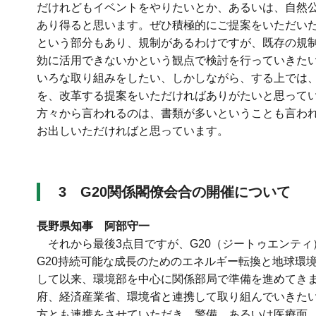
だけれどもイベントをやりたいとか、あるいは、自然
あり得ると思います。ぜひ積極的にご提案をいただい
という部分もあり、規制があるわけですが、既存の規
効に活用できないかという観点で検討を行っていきた
いろな取り組みをしたい、しかしながら、する上では
を、改革する提案をいただければありがたいと思って
方々から言われるのは、書類が多いということも言わ
お出しいただければと思っています。
3 G20関係閣僚会合の開催について
長野県知事 阿部守一
それから最後3点目ですが、G20（ジートゥエンティ
G20持続可能な成長のためのエネルギー転換と地球環
して以来、環境部を中心に関係部局で準備を進めてき
府、経済産業省、環境省と連携して取り組んでいきた
方とも連携をさせていただき、警備、あるいは医療面