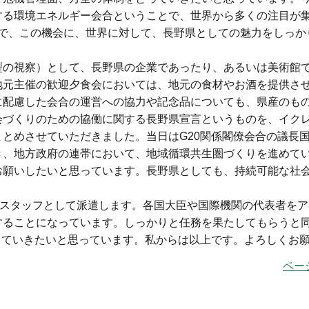
する環境エネルギー会合ということで、世界から多くの注目が
すので、この機会に、世界に対して、長野県としての魅力をしっか
の視察）として、長野県の企業であったり、あるいは美術館
地元主催の歓迎夕食会においては、地元の食材やお酒を提供さ
に配慮した会合の運営への協力や記念品についても、県産のも
会づくりのための協働に関する長野県宣言というものを、イク
とめさせていただきました。当日はG20関係閣僚会合の議長
き、地方政府の連帯において、地域循環共生圏づくりを進めて
お願いしたいと思っています。長野県としても、持続可能な社
をスタッフとして派遣します。各国大臣や国際機関の代表者をア
することになっています。しっかりと任務を果たしてもらうと
てていきたいと思っています。私からは以上です。よろしくお
ペー