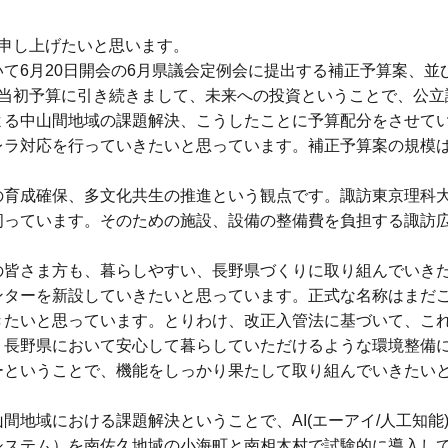
申し上げたいと思います。
6月20日開会の6月県議会定例会に提出する補正予算案、並
、当初予算に引き続きまして、未来への投資ということで、公立
よる中山間地域の課題解決、こうしたことに予算配分をさせて
レラ対応を行っていきたいと思っています。補正予算案の規模
育成確保、多文化共生の推進という観点です。諏訪東京理科
伺っています。そのための施設、設備の整備費を負担する諏訪
皆さま方も、暮らしやすい、長野県づくりに取り組んでいき
ンターを新設していきたいと思っています。正式な名称はまだ
きたいと思っています。とりわけ、改正入管法に基づいて、こ
、長野県において安心して暮らしていただけるような環境整備
ーということで、機能をしっかり果たして取り組んでいきたい
地域における課題解決ということで、AI(エーアイ/人工知能
システム）を南佐久地域の小海町と南相木村で試験的に導入し