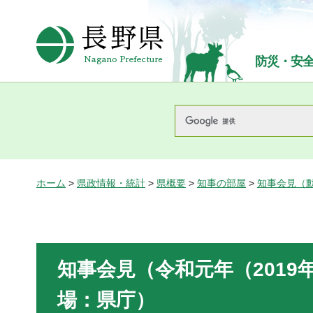
長野県Nagano Prefecture
防災・安
ホーム
>
県政情報・統計
>
県概要
>
知事の部屋
>
知事会見（
知事会見（令和元年（2019年
場：県庁）