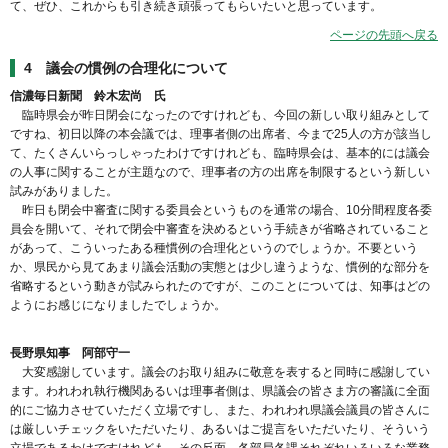
て、ぜひ、これからも引き続き頑張ってもらいたいと思っています。
ページの先頭へ戻る
4 議会の慣例の合理化について
信濃毎日新聞 鈴木宏尚 氏
臨時県会が昨日閉会になったのですけれども、今回の新しい取り組みとして
ですね、初日以降の本会議では、理事者側の出席者、今まで25人の方が該当し
て、たくさんいらっしゃったわけですけれども、臨時県会は、基本的には議会
の人事に関することが主題なので、理事者の方の出席を制限するという新しい
試みがありました。
昨日も閉会中審査に関する委員会というものを通常の場合、10分間程度各委
員会を開いて、それで閉会中審査を決めるという手続きが省略されていること
があって、こういったある種慣例の合理化というのでしょうか。不要という
か、県民から見てあまり議会活動の実態とは少し違うような、慣例的な部分を
省略するという動きが試みられたのですが、このことについては、知事はどの
ようにお感じになりましたでしょうか。
長野県知事 阿部守一
大変感謝しています。議会のお取り組みに敬意を表すると同時に感謝してい
ます。われわれ執行機関あるいは理事者側は、県議会の皆さま方の審議に全面
的にご協力させていただく立場ですし、また、われわれ県議会議員の皆さんに
は厳しいチェックをいただいたり、あるいはご提言をいただいたり、そういう
立場であるわけですけれども、その反面、各部局各課それぞれいろいろな業務