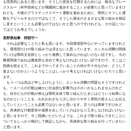
も現実的にあると思います。そうした状況を打開するためには、相当なブレー
クスルー（科学技術などが飛躍的に進歩すること）が必要だと思っていますけ
れども、今後のプラスチックスマート運動を進めるために、県民にそうした運
動をアピールするだけではなくて、そうした過去のさまざまな取り組みを検証
し直すということも必要なのではないかと思うのですけれども、その辺につい
てはどうお考えでしょうか。
長野県知事 阿部守一
それは必要なことだと私も思います。今回環境部中心にやっていますけれど
も、環境部だけの取り組みでは済まないと思っています。エシカル消費の関係
でいけば県民文化部としっかり連携して進めなければいけない話ですし、今の
農業関係であれば農政部も含めて考えなければいけない話ですので、そこはご
指摘を踏まえて、これまでやってきていることの何が不十分なのか、どうして
進まないのかというようなことはしっかり考えなければいけないだろうと思い
ます。
もう一つは先ほど申し上げたように、エシカル消費の問題もそうですけれど
も、一人一人の行動は確かに社会的な影響力は小さいかもしれませんけれど
も、自分たちの行動が例えば県民全体で取り組んだときにはどういう結果にな
るのかということを、われわれがもう少し分かりやすく県民の皆さんにお伝え
していくということも必要ではないかと思います。言うのは簡単ですけれど
も、具体的な行動変容や成果を出していくのはかなり工夫しなければいけない
と思いますので、今ご指摘いただいたような、これまで取り組んできたことに
ついてもしっかり検討して検証しながら、具体的な取り組みを行っていきたい
と思います。