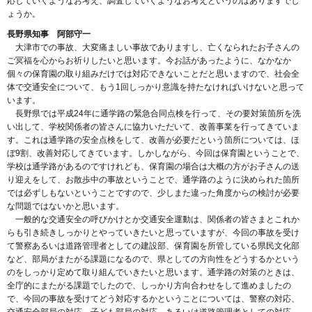
応していくようなお考え、調査していくようなお考えというのはありますでし
ょうか。
長野県知事 阿部守一
大津市での事故、大変痛ましい事故でありますし、亡くなられたお子さんの
ご冥福を心からお祈りしたいと思います。今お話があったように、なかなか
個々の保育園の取り組みだけでは対応できないことだと思いますので、社会全
体で交通安全について、もう1回しっかり意識を持たなければいけないと思って
います。
長野県では平成24年に通学路の緊急合同点検を行って、その要対策箇所を洗
い出して、学校関係者の皆さんに協力いただいて、改善事業を行ってきていま
す。これは通学路の安全点検をして、改善が必要だという箇所については、ほ
ぼ9割、改善対応してきています。しかしながら、今回は保育園ということで、
学校は通学路があるのですけれども、保育園の場合は大概の方がお子さんの送
り迎えをして、お散歩中の事故ということで、通学路のように決められた箇所
では必ずしもないということですので、少しまた違った角度からの検討が必要
な問題ではないかと思います。
一般的な交通安全の呼びかけとか交通安全運動は、関係者の皆さまとこれか
らも引き続きしっかりとやっていきたいと思っていますが、今回の事故を受け
て警察あるいは道路管理者としての建設部、保育園を所管している県民文化部
など、部局がまたがる課題になるので、県としての方向性をどうするかという
のをしっかり定めて取り組んでいきたいと思います。通学路の対策のときは、
全庁的にまたがる課題でしたので、しっかり方向合わせをして進めましたの
で、今回の事故を受けてどう対応するかということについては、警察の対応、