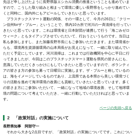
先ほど申し上げたように長野県版エシカル消費の推進ということも進めていま
すので、こうした取り組みと相まって環境に優しい長野県をしっかり進めてい
くと同時に、国内外にもアピールしていきたいと思っています。
プラスチックスマート運動の関係、その一環として、今月の26日に「クリー
ン信州forザ・ブルー」ということで、県内10カ所で河川の一斉清掃を行ってい
きたいと思っています。これは環境省と日本財団が連携して行う「海ごみゼロ
ウィーク」ともタイアップさせていただいて、行おうというものです。当日は
私も参加しますし、また加藤長野市長にもご参加いただきます。また環境省か
らも、環境再生資源循環局の山本局長がお見えになって、一緒に取り組んでい
ただく予定にしています。河川清掃は、これまでは行政機関を中心に平日に行
ってきましたが、今回はこのプラスチックスマート運動を県民の皆さんにも、
意識していただくきっかけにもしていきたいと思っていますので、ボランティ
アの皆さま方の参加も募って日曜日に実施します。ザ・ブルーと称しているの
は、海をイメージしているものであり、上流県である本県から美しい環境づく
りの活動を進めて海洋環境の改善にも貢献していきたいと思っています。多く
の皆さま方にご参加いただいて、一緒になって地域の環境改善、そして地球環
境の問題について考えていただき、一緒に行動していただければと思っていま
す。
ページの先頭へ戻る
2 「政策対話」の実施について
長野県知事 阿部守一
それから大きな2点目ですが、「政策対話」の実施についてです。これについ