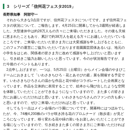
3 シリーズ「信州花フェスタ2019」
長野県知事 阿部守一
それから大きな3点目ですが、信州花フェスタについてです。まず信州花フェ
スタの状況について、ご報告します。4月25日に開幕してから3週間が経過しま
した。大型連休中は約28万人もの方々にご来場いただきました。その後も天候
に恵まれたこともあり、累計で約38万人を超える方々にお越しいただいている
ところです。ご来場いただいた皆さま方には大変感謝を申し上げるとともに、
このフェアの運営にご協力いただいております造園園芸団体あるいは、地元の
小学生をはじめ、関係者の皆さま方に改めて感謝を申し上げたいと思います
し、引き続きご協力お願いしたいと思っています。今のが状況報告ですが、ま
だ今後のイベントもあります。
2点申し上げますが、一つは、5月25日（土曜日）からメイン会場のやまびこ
ドームにおきまして「いわさきちひろ・花とあそびの庭」展を開催する予定で
す。いわさきちひろさんの温かな作品と花や緑がコラボレートした企画展とな
っています。作品を立体的に表現することで、絵本から飛び出したような空間
を体験していただくことができるようになっていますので、また多くの皆さま
方にお越しいただければと思います。いわさきちひろさんのファンの方も多い
と思いますので、ぜひご来場いただければと思っています。
そしてもう一点はメイン会場のバラ園についてです。開幕時にはつぼみでし
たが、今、74種4,200株のバラが咲き誇る花のプロムナード（散歩道）が見ど
ころになっています。移り変わる花や緑の装いをお楽しみいただくことができ
る場になっていますので、引き続きまた多くの皆さま方にご来場いただければ