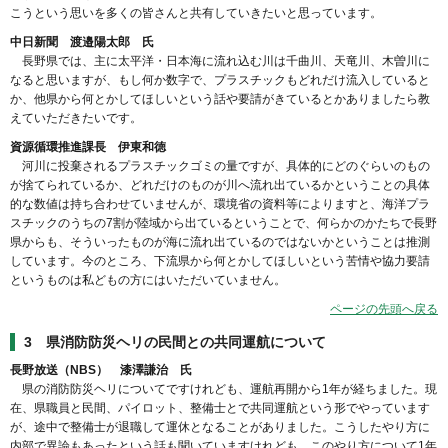
こうという思いを多くの皆さんと共有していきたいと思っています。
中日新聞 渡邉陽太郎 氏
長野県では、主に太平洋・日本海に流れ込む川は千曲川、天竜川、木曽川に
なると思いますが、もし何か数字で、プラスチックもどれだけ流入していると
か、他県から何とかしてほしいという話や要請がきているとかありましたら教
えていただきたいです。
資源循環推進課長 伊東和徳
河川に投棄されるプラスチックゴミの量ですが、具体的にどのぐらいのもの
が捨てられているか、どれだけのものが川へ流れ出ているかということの具体
的な数値は持ち合わせていませんが、環境省の資料等によりますと、海洋プラ
スチックのうちの7割が陸域から出ているということで、何らかのかたちで長野
県からも、そういったものが海に流れ出ているのではないかということは推測
しています。今のところ、下流県から何とかしてほしいという苦情や協力要請
というものは私どもの方にはいただいていません。
ページの先頭へ戻る
3 県消防防災ヘリの民間との共同運航について
長野放送（NBS） 漆澤謙治 氏
県の消防防災ヘリについてですけれども、運航再開から1年が経ちました。現
在、県職員と民間、パイロット、整備士とで共同運航という形でやっています
が、途中で整備士が退職して運休となることがありました。こうしたやり方に
内部で異論もあったという話も聞いていますけれども、このやり方について1年