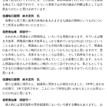
を抱えている訳ですので、そういう意味では今回の議会の判断は私としては大
変ありがたいと受け止めています。
信濃毎日新聞 鈴木宏尚 氏
知事から見て更に改革の余地があるさまざまな議会の慣例というものについ
てご所見をお聞かせいただきたい。
長野県知事 阿部守一
われわれと県議会との関係性は、いろいろな局面があります。今でいえば働
き方改革、県職員の働き方改革もしっかり進めていかなければいけないという
こともありますし、県議会においても今回の取り組みをはじめとして、県議会
のあり方をいろいろご検討されていくというかたちになると思いますので、思
いを共有しながら、充実するべきところは充実し、そして効率化できるところ
は効率化していくという両面から考えていくことが必要だと思います。もちろ
ん県議会の皆さんが主体的にご検討いただく話ですけれども、私どもとしても
できるだけ議会のお取り組みの検討にはしっかり協力をさせていただきたいと
思います。
信濃毎日新聞 鈴木宏尚 氏
新たな議長に清沢さん、副議長に荒井さんが就任されました。1年申し合わせ
の任期で、1年で交代ですが、二人について特別な想いがありましたらお答えい
ただければと思います。
長野県知事 阿部守一
個人的には清沢議長や荒井副議長にもいろいろ接する機会もありますし、お