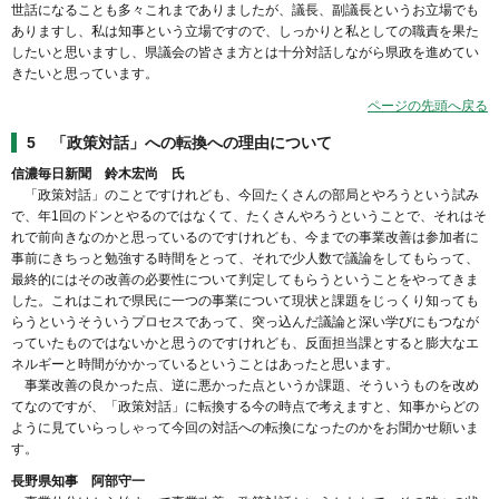
世話になることも多々これまでありましたが、議長、副議長というお立場でも
ありますし、私は知事という立場ですので、しっかりと私としての職責を果た
したいと思いますし、県議会の皆さま方とは十分対話しながら県政を進めてい
きたいと思っています。
ページの先頭へ戻る
5 「政策対話」への転換への理由について
信濃毎日新聞 鈴木宏尚 氏
「政策対話」のことですけれども、今回たくさんの部局とやろうという試み
で、年1回のドンとやるのではなくて、たくさんやろうということで、それはそ
れで前向きなのかと思っているのですけれども、今までの事業改善は参加者に
事前にきちっと勉強する時間をとって、それで少人数で議論をしてもらって、
最終的にはその改善の必要性について判定してもらうということをやってきま
した。これはこれで県民に一つの事業について現状と課題をじっくり知っても
らうというそういうプロセスであって、突っ込んだ議論と深い学びにもつなが
っていたものではないかと思うのですけれども、反面担当課とすると膨大なエ
ネルギーと時間がかかっているということはあったと思います。
事業改善の良かった点、逆に悪かった点というか課題、そういうものを改め
てなのですが、「政策対話」に転換する今の時点で考えますと、知事からどの
ように見ていらっしゃって今回の対話への転換になったのかをお聞かせ願いま
す。
長野県知事 阿部守一