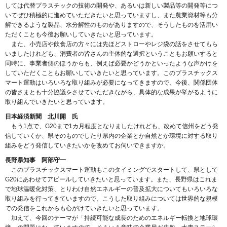
しては代替プラスチックの技術の開発や、あるいは新しい製品等の開発等につ
いてぜひ積極的に進めていただきたいと思っていますし、また農業資材等も分
解できるような製品、水分解性のものがありますので、そうしたものを活用い
ただくことも今後お願いしていきたいと思っています。
また、小売店や飲食店の方々には先ほどストローやレジ袋の話をさせてもら
いましたけれども、消費者の皆さんの主体的な選択ということもお願いすると
同時に、事業者側のほうからも、例えば必要かどうかといったような声かけを
していただくこともお願いしていきたいと思っています。このプラスチックス
マート運動はいろいろな取り組みが必要になってきますので、今後、関係団体
の皆さまとも十分協議をさせていただきながら、具体的な成果が挙がるように
取り組んでいきたいと思っています。
日本経済新聞 北川開 氏
もう1点で、G20まで1カ月程度となりましたけれども、改めて信州をどう発
信していくか、県そのものでしたり県内の企業とか自然とか環境に対する取り
組みをどう発信していきたいかを改めてお伺いできますか。
長野県知事 阿部守一
このプラスチックスマート運動もこのタイミングでスタートして、県として
G20にあわせてアピールしていきたいと思っています。また、長野県はこれま
で地球温暖化対策、とりわけ自然エネルギーの普及拡大についてもいろいろな
取り組みを行ってきていますので、こうした取り組みについては世界的な規模
での発信をこれからも心がけていきたいと思っています。
加えて、今回のテーマが「持続可能な成長のためのエネルギー転換と地球環