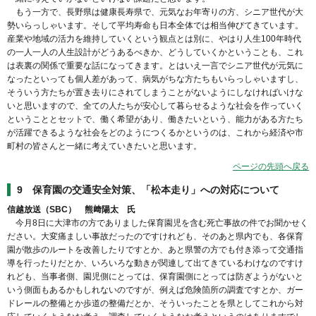
もう一方で、長野県は健康長寿県で、元気なお年寄りの方、シニア世代が大
勢いらっしゃいます。そして平均寿命も日本全体では相当伸びてきています。
産業や地域の活力を維持していくという観点とは別に、やはり人生100年時代
の一人一人の人生設計がどうあるべきか、どうしていくかということも、これ
は表裏の関係で重要な話になってきます。とはいえ一言でシニア世代が元気に
なったといっても個人差があって、病気がちな方たちもいらっしゃいますし、
そういう方たちが置き去りにされてしまうことがないようにしなければいけな
いと思いますので、全ての人たちが安心して暮らせるような社会を作っていく
ということとセットで、働く希望があり、働きたいという、能力がある方たち
が活躍できるような社会をどのようにつくるかというのは、これから経済や市
町村の皆さんと一緒に考えていきたいと思います。
ページの先頭へ戻る
9 保育園の交通安全対策、「松本走り」への対応について
信越放送（SBC） 熊﨑陽太 氏
今月8日に大津市の方でありました保育園児を含む死亡事故の件でお聞かせく
ださい。大変痛ましい事故だったのですけれども、そのあと県内でも、各保育
園が散歩のルートを改善したりですとか、あと県警の方でも付き添って交通指
導を行ったりだとか、いろいろな動きが関連して出てきているわけなのですけ
れども、当事者側、園児側にとっては、保育園側にとっては防ぎようがないと
いう側面もあるかもしれないのですが、例えば危険箇所の調査ですとか、ガー
ドレールの整備とか歩道の整備だとか、そういったことを県としてこれから対