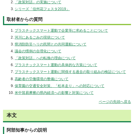
「政策対話」の実施について
シリーズ「信州花フェスタ2019」
取材者からの質問
プラスチックスマート運動で企業等に求めることについて
河川にあるごみの現状について
県消防防災ヘリの民間との共同運航について
議会の慣例の合理化について
「政策対話」への転換の理由について
プラスチックスマート運動の具体的な方策について
プラスチックスマート運動に関係する過去の取り組みの検証について
高齢者の労働環境の整備について
保育園の交通安全対策、「松本走り」への対応について
米中貿易摩擦の県内経済への影響と対策について
ページの先頭へ戻る
本文
阿部知事からの説明