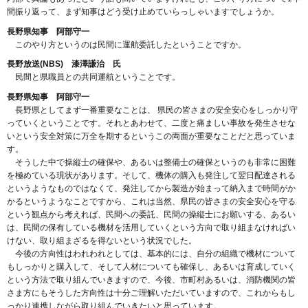
間振り返って、まず知事はどう受け止めていらっしゃいますでしょうか。
長野県知事 阿部守一
このやり方というのは民間に運航委託したということですか。
長野放送(NBS) 漆澤謙治 氏
民間と県職員との共同運航ということです。
長野県知事 阿部守一
長野県としてまず一番重要なことは、 県民の皆さまの安全安心をしっかり守
っていくということです。それとあわせて、二度と痛ましい事故を発生させな
いという安全対策に万全を期するというこの両面が重要なことだと思っていま
す。
そうした中で操縦士の確保や、あるいは整備士の確保というのも非常に困難
を極めている現状があります。そして、機体の購入も発注して翌日配達される
というようなものではなくて、発注してから製造が始まって納入まで時間がか
かるというようなことですから、これは当然、県民の皆さまの安全安心を守る
という観点から考えれば、民間への委託、民間の操縦士にお願いする、あるい
は、民間の保有している機材を活用していくという方向で取り組まなければい
けない、取り組まざるを得ないという状況でした。
今後の方向性はわれわれとしては、基本的には、自分の組織で機材について
もしっかりと購入して、そして人材についても確保し、あるいは育成していく
という方法で取り組んでいきますので、今後、市町村あるいは、消防機関の皆
さま方にもそうした方向性は十分ご理解いただいていますので、これからもし
っかり連携しながら取り組んでいきたいと思っています。