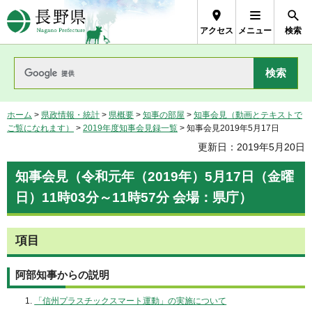
長野県Nagano Prefecture
アクセス
メニュー
検索
ホーム
>
県政情報・統計
>
県概要
>
知事の部屋
>
知事会見（動画とテキストで
ご覧になれます）
>
2019年度知事会見録一覧
> 知事会見2019年5月17日
更新日：2019年5月20日
知事会見（令和元年（2019年）5月17日（金曜
日）11時03分～11時57分 会場：県庁）
項目
阿部知事からの説明
「信州プラスチックスマート運動」の実施について