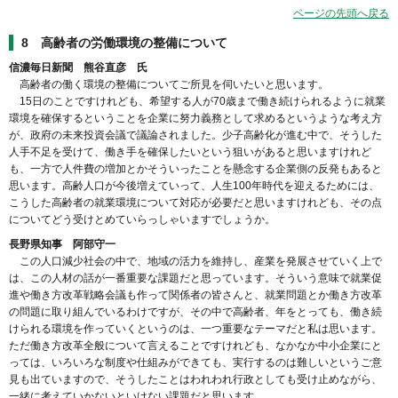
ページの先頭へ戻る
8 高齢者の労働環境の整備について
信濃毎日新聞 熊谷直彦 氏
高齢者の働く環境の整備についてご所見を伺いたいと思います。
15日のことですけれども、希望する人が70歳まで働き続けられるように就業
環境を確保するということを企業に努力義務として求めるというような考え方
が、政府の未来投資会議で議論されました。少子高齢化が進む中で、そうした
人手不足を受けて、働き手を確保したいという狙いがあると思いますけれど
も、一方で人件費の増加とかそういったことを懸念する企業側の反発もあると
思います。高齢人口が今後増えていって、人生100年時代を迎えるためには、
こうした高齢者の就業環境について対応が必要だと思いますけれども、その点
についてどう受けとめていらっしゃいますでしょうか。
長野県知事 阿部守一
この人口減少社会の中で、地域の活力を維持し、産業を発展させていく上で
は、この人材の話が一番重要な課題だと思っています。そういう意味で就業促
進や働き方改革戦略会議も作って関係者の皆さんと、就業問題とか働き方改革
の問題に取り組んでいるわけですが、その中で高齢者、年をとっても、働き続
けられる環境を作っていくというのは、一つ重要なテーマだと私は思います。
ただ働き方改革全般について言えることですけれども、なかなか中小企業にと
っては、いろいろな制度や仕組みができても、実行するのは難しいというご意
見も出ていますので、そうしたことはわれわれ行政としても受け止めながら、
一緒に考えていかないといけない課題だと思います。