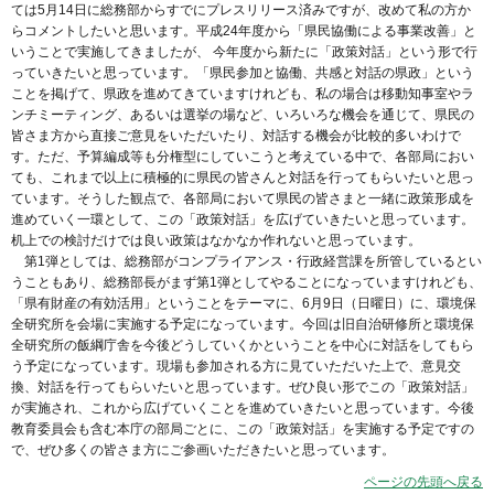
ては5月14日に総務部からすでにプレスリリース済みですが、改めて私の方か
らコメントしたいと思います。平成24年度から「県民協働による事業改善」と
いうことで実施してきましたが、 今年度から新たに「政策対話」という形で行
っていきたいと思っています。「県民参加と協働、共感と対話の県政」という
ことを掲げて、県政を進めてきていますけれども、私の場合は移動知事室やラ
ンチミーティング、あるいは選挙の場など、いろいろな機会を通じて、県民の
皆さま方から直接ご意見をいただいたり、対話する機会が比較的多いわけで
す。ただ、予算編成等も分権型にしていこうと考えている中で、各部局におい
ても、これまで以上に積極的に県民の皆さんと対話を行ってもらいたいと思っ
ています。そうした観点で、各部局において県民の皆さまと一緒に政策形成を
進めていく一環として、この「政策対話」を広げていきたいと思っています。
机上での検討だけでは良い政策はなかなか作れないと思っています。
第1弾としては、総務部がコンプライアンス・行政経営課を所管しているとい
うこともあり、総務部長がまず第1弾としてやることになっていますけれども、
「県有財産の有効活用」ということをテーマに、6月9日（日曜日）に、環境保
全研究所を会場に実施する予定になっています。今回は旧自治研修所と環境保
全研究所の飯綱庁舎を今後どうしていくかということを中心に対話をしてもら
う予定になっています。現場も参加される方に見ていただいた上で、意見交
換、対話を行ってもらいたいと思っています。ぜひ良い形でこの「政策対話」
が実施され、これから広げていくことを進めていきたいと思っています。今後
教育委員会も含む本庁の部局ごとに、この「政策対話」を実施する予定ですの
で、ぜひ多くの皆さま方にご参画いただきたいと思っています。
ページの先頭へ戻る