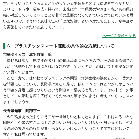
す。そういうことを考えると今やっている事業をどのように改善するかという
よりは、もう少し幅を広く持って、未来に向けて県民の皆さまと私どもの県組
織が対話していくということが非常に重要になってきているのではないかと思
いますので、そういう意味でこの「政策対話」というかたちにして、今年度か
ら実施していきたいと思っています。
ページの先頭へ戻る
6 プラスチックスマート運動の具体的な方策について
市民タイムス 赤羽啓司 氏
長野県は海なし県ですが各河川の最上流部に当たるので、その最上流部でこ
ういう活動をして下流にきれいな水を渡していくというのはとても重要な活動
だと思っています。
ただ一方で、使い捨てプラスチックの問題は海洋生物の誤食とかが一番大き
な問題になっていて、長野県は海なし県で、私もそうですけどなかなかこうい
う問題を身近に感じづらいという問題も一部あると思います。その中で、知事
としてこの活動を広く広げていくための方策はどのように考えていらっしゃい
ますでしょうか。
長野県知事 阿部守一
今ご指摘あったようにそこが一番難しいと私も思います。これはいろいろな
団体や、企業の皆さんにもご協力いただけないといけないと思いますし、何よ
り県民の皆さんの行動が変わらないといけないということで非常に難しいテー
マだと私は思っています。