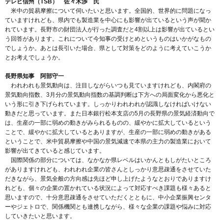
テレビ信州（TSB） 佐々木渉 氏
米中の貿易摩擦について伺いたいと思います。全国的、世界的に問題になっ
ていますけれども、県内でも製造業を中心にも影響が出ているという声が聞か
れています。長野市の財団法人が行った調査だと4割以上は影響が出ているとい
う回答があります。これについて今知事の受けとめというものはいかがなもの
でしょうか。あとは長引いた場合、県として対策をどのように考えていこうか
とお考えでしょうか。
長野県知事 阿部守一
われわれも景気動向は、注目しながらいつも見ていますけれども、内閣府の
景気動向指数、3月分の景気動向指数の基調判断は下方への局面変化から悪化と
いう形に引き下げられています。しっかりわれわれが認識しなければいけない
動きだと思っています。また日本銀行松本支店の5月の長野県の景気経済動向で
は、生産の一部に弱めの動きがみられるものの、緩やかに拡大しているという
ことで、緩やかに拡大しているとありますが、生産の一部に弱めの動きがある
ということで、米中貿易摩擦や中国の景気減速で本県の主力の製造業において
影響が出てきていると感じています。
国際関係の部分については、なかなか県レベルはいかんともしがたいところ
がありますけれども、われわれ企業の皆さんとしっかり意思疎通をさせていた
だきながら、景気全般の方向感は先ほど申し上げたようなとおりでありますけ
れども、個々の企業の置かれている状況によって対応すべき課題も様々あると
思いますので、十分意思疎通をさせていただくとともに、中小企業振興センタ
ーやジェトロで、関係機関とも連携しながら、様々な企業の課題や悩みに対応
していきたいと思います。