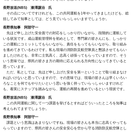
長野放送(NBS) 漆澤謙治 氏
その点についてですけれども、この共同運航を1年やってきましたけども、総
括してみて知事としては、どう見ていらっしゃいますでしょうか。
長野県知事 阿部守一
先ほど申し上げた安全面での対応をしっかり行いながら、段階的に運航して
いる状況です。成山運航管理幹を初めとして、専門家の皆さんにも、しっかり
この運航にコミットしてもらいながら、責任をもってもらいながら、取り組み
を進めてきているわけです。私も現場の消防防災航空隊員と懇談させてもらい
ましたけれども、非常に士気高く、志高く頑張ってもらっていますので、そう
いう意味では、県民の皆さま方の期待に応えられる方向性になってきていると
思っています。
ただ、私としては、先ほど申し上げた安全を第一ということで取り組まなけ
ればいけないと思っていますので、その意味では、現場の皆さんは早くいろい
ろなことを何でもやりたいという思いを強く持っていらっしゃいますけれど
も、着実にステップを踏みながら、運航の再開を進めているという現状です。
長野放送(NBS) 漆澤謙治 氏
この共同運航に関して一つ課題を挙げるとすればどういったところを知事は
考えられてますでしょうか。
長野県知事 阿部守一
課題という意識はあまりないですね。現場の皆さんも本当に志高くやっても
らっていますので、県民の皆さんの安全安心を空から守る消防防災航空隊とし