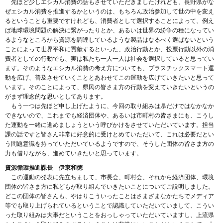
先ほど少しエシカル消費の話もさせていただきましたけれども、長野県がな
ぜエシカル消費を推進するかというのは、もちろん政治参加して世の中を変え
るということも重要ですけれども、消費者として選択することによって、例え
ば地球環境問題の解決に繋がったりとか、あるいは世界の紛争の種になってい
るようなところから資源を調達しているような製品はなるべく選ばないという
ことによって世界平和に貢献するといった、政治行動とか、投票行動以外の消
費者としての行動でも、実は私たち一人一人は社会を選択していると思ってい
ます。そのようなエシカル消費の考え方についても、プラスチックスマート運
動を広げ、普及させていくこととあわせてこの運動を広げていきたいと思って
います。そのことによって、県民の皆さま方の行動を変えていきたいというの
がまず理念的な思いとしてあります。
もう一つは先ほど申し上げたように、今回の取り組みは県だけではなかなか
できないので、これまでも経済団体や、あるいは市町村の皆さまにも、こうし
た運動を一緒に進めましょうという呼びかけをさせていただいています。担当
課の話ですと皆さん非常に好意的に受けとめていただいて、これは必要だとい
う問題意識を持っていただいているようですので、そうした団体の皆さま方の
力も借りながら、進めていきたいと思っています。
資源循環推進課長 伊東和徳
この運動の発表に先立ちまして、市長会、町村会、それから経済団体、環境
団体の皆さま方に私どもが取り組んでいきたいことについてご説明しました。
どこの団体の皆さんも、やはりこういったことはさまざまなかたちでメディア
等でも取り上げられているということで認識していただいていまして、こうい
った取り組みは大事だということをおっしゃっていただいていますし、上流県