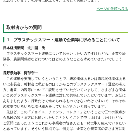
と思っています。私からは以上です。よろしくお願いします。
ページの先頭へ戻る
取材者からの質問
1 プラスチックスマート運動で企業等に求めることについて
日本経済新聞 北川開 氏
プラスチックスマート運動についてお伺いしたいのですけれども、企業や経
済界、農業関係者などについてはどのようなことを求めていきたいでしょう
か。
長野県知事 阿部守一
この運動を実施していくということで、経済団体あるいは環境関係団体ある
いは市長会、町村会に私どものほうからこのプラスチックスマート運動の考え
方、趣旨、内容等についてご説明させていただいていまして、さまざまな団体
がこのプラスチックスマート運動に対して共鳴していただいています。お話に
ありましたように行政だけで進められるものではないわけですので、それぞれ
の立場でいろいろな取り組みをしていただきたいと思っています。
先ほど、この「チョイス、チェンジ、コレクト」ということで三つの観点か
ら県民の皆さま方にお願いしたいことということで申し上げましたけれども、
ご質問にあったようにこれから事業者の皆さんとも一緒に取り組んでいきたい
と思っています。そういう観点では、例えば、企業とか農業者の皆さま方に対