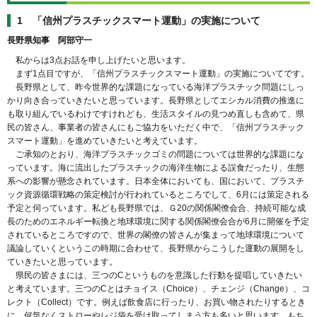
1 「信州プラスチックスマート運動」の実施について
長野県知事 阿部守一
私からは3点お話を申し上げたいと思います。
まず1点目ですが、「信州プラスチックスマート運動」の実施についてです。
長野県として、昨今世界的な課題になっている海洋プラスチック問題にしっ
かり向き合っていきたいと思っています。長野県としてエシカル消費の推進に
も取り組んでいるわけですけれども、生活スタイルの見つめ直しも含めて、県
民の皆さん、事業者の皆さんにもご協力をいただく中で、「信州プラスチック
スマート運動」を進めていきたいと考えています。
ご承知のとおり、海洋プラスチックゴミの問題については世界的な課題にな
っています。海に流出したプラスチックの海洋生物による誤食だったり、生態
系への影響が懸念されています。日本全体においても、国において、プラスチ
ック資源循環戦略の策定検討が行われているところでして、6月には策定される
予定と伺っています。私ども長野県では、Ｇ20の関係閣僚会合、持続可能な成
長のためのエネルギー転換と地球環境に関する関係閣僚会合が6月に開催を予定
されているところですので、世界の閣僚の皆さんが集まって地球環境について
議論していくというこの時期に合わせて、長野県からこうした運動の展開をし
ていきたいと思っています。
県民の皆さまには、三つのCというものを意識した行動を提唱していきたい
と考えています。三つのCとはチョイス（Choice）、チェンジ（Change）、コ
レクト（Collect）です。例えば飲食店に行ったり、お買い物されたりするとき
に、何気なくストローやレジ袋を受け取ってしまう方も多いと思います。もち