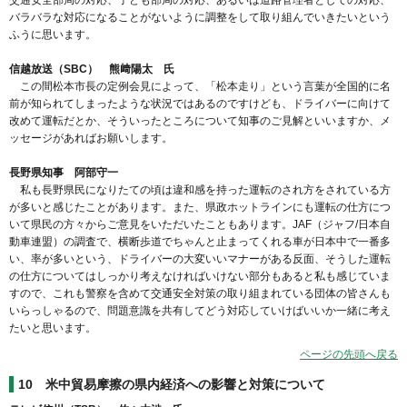
交通安全部局の対応、子ども部局の対応、あるいは道路管理者としての対応、
バラバラな対応になることがないように調整をして取り組んでいきたいという
ふうに思います。
信越放送（SBC） 熊﨑陽太 氏
この間松本市長の定例会見によって、「松本走り」という言葉が全国的に名
前が知られてしまったような状況ではあるのですけども、ドライバーに向けて
改めて運転だとか、そういったところについて知事のご見解といいますか、メ
ッセージがあればお願いします。
長野県知事 阿部守一
私も長野県民になりたての頃は違和感を持った運転のされ方をされている方
が多いと感じたことがあります。また、県政ホットラインにも運転の仕方につ
いて県民の方々からご意見をいただいたこともあります。JAF（ジャフ/日本自
動車連盟）の調査で、横断歩道でちゃんと止まってくれる車が日本中で一番多
い、率が多いという、ドライバーの大変いいマナーがある反面、そうした運転
の仕方についてはしっかり考えなければいけない部分もあると私も感じていま
すので、これも警察を含めて交通安全対策の取り組まれている団体の皆さんも
いらっしゃるので、問題意識を共有してどう対応していけばいいか一緒に考え
たいと思います。
ページの先頭へ戻る
10 米中貿易摩擦の県内経済への影響と対策について