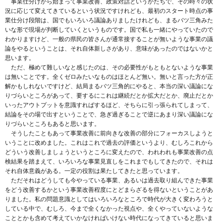
事業仕分けから始まって事業改善、政策対話というかたちで、その時々の状
況に応じて変えてきているという状況ですけれども、最初のスタート時点の事
業仕分け段階は、国でもいろいろ議論ありましたけれども、まるバツ三角みた
いな形で現場が判断していくというものです。国で私も一緒にやっていたので
わかりますけど、一般の県民の皆さんが通常接することが無いような事業の議
論をやるということは、それ自体新しさがあり、意味があったのではないかと
思います。
ただ、極めて難しいなと感じたのは、その必要性がもともとないような事業
は無いことです。全くゼロみたいなものはほとんど無い。無いと言った方が正
解かもしれないですけど、結局まるバツ三角的にやると、本当の深い議論にな
りづらいところがあって、要するにこれは継続だとか拡大だとか、廃止だとか
いったアウトプットを意識すればするほど、そちらに引っ張られてしまって、
結論をその場で出すということで、急ぎ過ぎることで逆にあまり深い議論にな
りづらいところもあると思います。
そうしたこともあって事業改善に前向きな改善の部分にフォーカスしようと
いうことに改めました。これはこれで過去の評価というより、むしろこれから
どういう改善しましょうというところに変えたので、われわれも事業改善の点
検結果を踏まえて、いろいろな事業見直しをこれまでもしてきたので、それは
それ自体意義がある。一定の役割は果たしてきたと思っています。
ただそれはどうしても今やっている事業、あるいは過去取り組んできた事業
をどう改善するかという事業改善程度にとどまらざるを得ないということがあ
りました。私の問題意識としてはいろいろなところで時代が大きく変わろうと
している中で、むしろ、今まで全くなかった視点や、全くやっていないような
こととかも含めて考えていかなければいけない時代になってきていると思いま