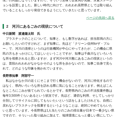
境」の問題になっていますので、そういう意味で企業局が先般、水素ステーシ
ョンを設置しました。新しい時代に向けて、われわれ長野県としては取り組ん
でいることもしっかり発信できるようにしていきたいと思っています。
ページの先頭へ戻る
2 河川にあるごみの現状について
中日新聞 渡邉陽太郎 氏
プラスチックのことについて、知事と、もし数字があれば、担当部局の方に
お願いしたいのですけれど、まず知事に。先ほど「クリーン信州forザ・ブル
ー」で、河川の清掃というのは行政機関が中心にやってきたが、この機会に県
民の方もきっかけにしてほしいということですが、知事は千曲川などいろいろ
な所を視察されると思いますが、まず河川や河川敷にあるごみの現状というの
は、普段われわれがなかなかそのような所を歩かないので、知事ご自身で見ら
れて、どのような印象を抱かれていますか。
長野県知事 阿部守一
私はなかなか川の近くにそこまで行く機会がないので、河川に特化するので
はなく、県内いろいろな所を訪れる際に気になることがあります。例えばこん
なところにごみが捨てられているとかです。長野県内のごみの不法投棄件数は
毎年3,500件ぐらいあるという状況です。先ほど、適切な利用、そしてしっかり
分別してリサイクルに回してもらいたいという話をしましたけれども、自然に
戻れないプラスチックを投棄するというようなことは、絶対にやめてもらいた
いと思っています。今長野県は1人当たりのごみの排出量が日本で一番少ない県
ですので、そういった取り組みに加えて、地球環境にもっと優しい県にしてい