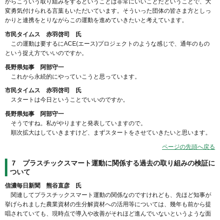
からこういう取り組みをするということは非常にいいことだということで、大
変勇気付けられる言葉もいただいています。そういった団体の皆さま方としっ
かりと連携をとりながらこの運動を進めていきたいと考えています。
市民タイムス 赤羽啓司 氏
この運動は要するにACE(エース)プロジェクトのような感じで、通年のもの
という捉え方でいいのですか。
長野県知事 阿部守一
これから永続的にやっていこうと思っています。
市民タイムス 赤羽啓司 氏
スタートは今日ということでいいのですか。
長野県知事 阿部守一
そうですね。私がやりますと発表していますので。
順次拡大はしていきますけど、まずスタートをさせていきたいと思います。
ページの先頭へ戻る
7 プラスチックスマート運動に関係する過去の取り組みの検証に
ついて
信濃毎日新聞 熊谷直彦 氏
関連してプラスチックスマート運動の関係なのですけれども、先ほど知事が
挙げられました農業資材の生分解資材への活用等については、幾年も前から提
唱されていても、現時点で導入や改善がそれほど進んでいないというような面