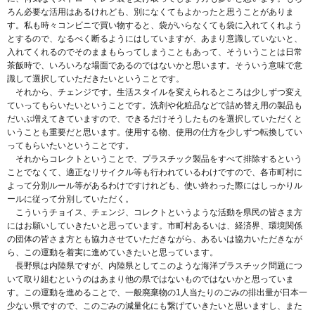
ろん必要な活用はあるけれども、別になくてもよかったと思うことがありま
す。私も時々コンビニで買い物すると、袋がいらなくても袋に入れてくれよう
とするので、なるべく断るようにはしていますが、あまり意識していないと、
入れてくれるのでそのままもらってしまうこともあって、そういうことは日常
茶飯時で、いろいろな場面であるのではないかと思います。そういう意味で意
識して選択していただきたいということです。
それから、チェンジです。生活スタイルを変えられるところは少しずつ変え
ていってもらいたいということです。洗剤や化粧品などで詰め替え用の製品も
だいぶ増えてきていますので、できるだけそうしたものを選択していただくと
いうことも重要だと思います。使用する物、使用の仕方を少しずつ転換してい
ってもらいたいということです。
それからコレクトということで、プラスチック製品をすべて排除するという
ことでなくて、適正なリサイクル等も行われているわけですので、各市町村に
よって分別ルール等があるわけですけれども、使い終わった際にはしっかりル
ールに従って分別していただく。
こういうチョイス、チェンジ、コレクトというような活動を県民の皆さま方
にはお願いしていきたいと思っています。市町村あるいは、経済界、環境関係
の団体の皆さま方とも協力させていただきながら、あるいは協力いただきなが
ら、この運動を着実に進めていきたいと思っています。
長野県は内陸県ですが、内陸県としてこのような海洋プラスチック問題につ
いて取り組むというのはあまり他の県ではないものではないかと思っていま
す。この運動を進めることで、一般廃棄物の1人当たりのごみの排出量が日本一
少ない県ですので、このごみの減量化にも繋げていきたいと思いますし、また