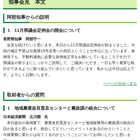
知事会見 本文
阿部知事からの説明
1 11月県議会定例会の開会について
長野県知事 阿部守一
会見を続けたいと思います。本日から11月県議会定例会が始まりました。今
回の補正予算は台風第19号災害への対応ということが中心になっています。条
例等でも、手数料減免に必要な条例改正等をお願いしているところですので、
県議会の皆さまにしっかりご説明して、ご議決いただき、一日も早く着実な執
行ができるように取り組んでいきたいと思っています。私からは今日は以上で
す。よろしくお願いします。
ページの先頭へ戻る
取材者からの質問
1 地域農業改良普及センターと農政課の統合について
日本経済新聞 北川開 氏
本日提出の条例案で、農業改良普及センターと地域振興局の農政課の統合の
話があると思います。統合してどういったメリットがあるのかということと、
今後業務に変わりは出てくるのかということについてお伺いしたいと思いま