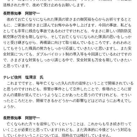
送検された件で、改めて受け止めをお願いします。
長野県知事 阿部守一
改めてお亡くなりになられた隊員の皆さまの御冥福を心からお祈りするとと
もに、ご家族の皆さまに謹んでお悔やみを申し上げます。今回の事故、私ども
としても非常に残念な事故であるわけですけれども、今まさに新しい消防防災
航空隊が万全を期しながら、そしてお亡くなりになられた隊員の思いをしっか
りと受け継ぎながら、再構築に向けて取り組んでいるところです。われわれと
してもそうした職員の努力をしっかり応援していきたいと思いますし、また安
全対策についても、ダブルパイロット制の導入等を今回講じているわけですの
で、さまざまな対策をしっかり講じる中で、安全対策も万全を期していきたい
と思っています。
テレビ信州 塩澤涼 氏
これまでですと、毎年亡くなった9人の方の追悼ということで開催されている
と思うのですけれども。県警が事件として立件したことで、祭壇のところに皆
さんの遺影が並んでというようなことがあったと思うのですけれども、そうい
ったところだとか、開催できるかどうかへの影響などはどのようにお考えでし
ょうか。
長野県知事 阿部守一
亡くなられた方々を追悼していくということは、これからも引き続き行って
いくことが必要だと思っていますけれども、まだ具体的に今後どういう対応を
していくかということについては、現時点では検討していません。