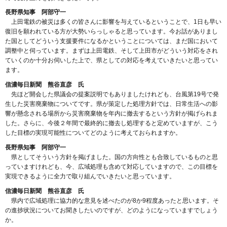
長野県知事 阿部守一
上田電鉄の被災は多くの皆さんに影響を与えているということで、1日も早い
復旧を願われている方が大勢いらっしゃると思っています。今お話がありまし
た国としてどういう支援要件になるかということについては、まだ国において
調整中と伺っています。まずは上田電鉄、そして上田市がどういう対応をされ
ていくのか十分お伺いした上で、県としての対応を考えていきたいと思ってい
ます。
信濃毎日新聞 熊谷直彦 氏
先ほど開会した県議会の提案説明でもありましたけれども、台風第19号で発
生した災害廃棄物についてです。県が策定した処理方針では、日常生活への影
響が懸念される場所から災害廃棄物を年内に撤去するという方針が掲げられま
した。さらに、今後２年間で最終的に撤去し処理すると定めていますが、こう
した目標の実現可能性についてどのように考えておられますか。
長野県知事 阿部守一
県としてそういう方針を掲げました。国の方向性とも合致しているものと思
っていますけれども、今、広域処理も含めて対応していますので、この目標を
実現できるように全力で取り組んでいきたいと思っています。
信濃毎日新聞 熊谷直彦 氏
県内で広域処理に協力的な意見を述べたのが8か9程度あったと思います。そ
の進捗状況についてお聞きしたいのですが、どのようになっていますでしょう
か。