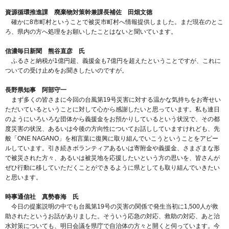
資源循環推進課 廃棄物対策幹兼課長補佐 田畑文徳
確かに8市町村ということで被災市町村へ情報提供しました。まだ現在のとこ
ろ、県内の方へ処理をお願いしたことはないと聞いています。
信濃毎日新聞 熊谷直彦 氏
ふるさと納税が1億円超、義援金も7億円を超えたということですが、これに
ついての受け止めをお聞きしたいのですが。
長野県知事 阿部守一
まず多くの皆さまに今回の台風第19号災害に対する温かな気持ちをお寄せい
ただいているということに対して心から感謝したいと思っています。私も連日
のようにいろいろな団体から義援金をお預かりしているという状況で、その都
度災害の状況、あるいは今後の方向性についてお話ししていますけれども、先
般「ONE NAGANO」を相言葉に復興に取り組んでいこうということをアピー
ルしています。引き続きボランティアあるいは寄附金や義援金、さまざまな形
で被災された方々、あるいは被災地を応援したいという方の思いを、皆さんが
ぜひ行動に移していただくことができるように県としても取り組んでいきたい
と思います。
時事通信社 真勢春海 氏
今日の提案説明の中でも台風第19号の災害の関係で発生当初に1,500人が救
助されたというお話がありました。そういう応急の対応、救助の対応、あと治
水対策についても、明日会議を県庁で自治体の方々と開くと伺っています。今