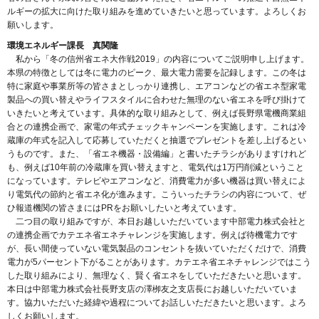
ルギーの拡大に向けた取り組みを進めていきたいと思っています。よろしくお
願いします。
環境エネルギー課長 真関隆
私から「冬の信州省エネ大作戦2019」の内容についてご説明申し上げます。
本県の特徴としては冬に電力のピーク、最大電力需要を記録します。この冬は
特に家庭や事業所等の皆さまとしっかり連携し、エアコンなどの省エネ型家電
製品への買い替えやライフスタイルに合わせた無理のない省エネを呼び掛けて
いきたいと考えています。具体的な取り組みとして、例えば長野県電機商業組
合との連携企画で、家電の年式チェックキャンペーンを実施します。これは冷
蔵庫の年式を記入して応募していただくと抽選でプレゼントを差し上げるとい
うものです。また、「省エネ機器・設備編」と書いたチラシがありますけれど
も、例えば10年前の冷蔵庫を買い替えますと、電気代は1万円削減ということ
になっています。テレビやエアコンなど、消費電力が多い機器は買い替えによ
り電気代の節約と省エネ化が進みます。こういったチラシの内容について、ぜ
ひ報道機関の皆さまにはPRをお願いしたいと考えています。
二つ目の取り組みですが、本日お越しいただいています中部電力株式会社と
の連携企画でカテエネ省エネチャレンジを実施します。例えば待機電力です
が、長い間使っていない電気製品のコンセントを抜いていただくだけで、消費
電力が5パーセント下がることがあります。カテエネ省エネチャレンジではこう
した取り組みにより、無理なく、賢く省エネをしていただきたいと思います。
本日は中部電力株式会社長野支店の澤栁友之支店長にお越しいただいていま
す。協力いただいた経緯や過程についてお話しいただきたいと思います。よろ
しくお願いします。