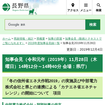
長野県Nagano Prefecture
アクセス
メニュー
検索
ホーム
>
県政情報・統計
>
県概要
>
知事の部屋
>
知事会見（動画とテキストで
ご覧になれます）
>
2019年度知事会見録一覧
> 知事会見2019年11月28日
更新日：2019年12月4日
知事会見（令和元年（2019年）11月28日（木
曜日）14時12分～14時40分 会場：県庁）
「冬の信州省エネ大作戦2019」の実施及び中部電力
株式会社と県との連携による「カテエネ省エネチャ
レンジ」の開始について 項目
中部電力株式会社・阿部知事の発言