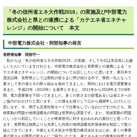
「冬の信州省エネ大作戦2019」の実施及び中部電力
株式会社と県との連携による「カテエネ省エネチャ
レンジ」の開始について 本文
中部電力株式会社・阿部知事の発言
長野県知事 阿部守一
私からは「冬の信州省エネ大作戦2019」の実施、そして今日は支店長にお越
しいただいていますけれども、中部電力株式会社と長野県との連携による「カ
テエネ省エネチャレンジ」の開始についてお話ししたいと思います。東日本大
震災以降、長野県としては県民の皆さまに呼び掛ける中で、県民一丸となって
夏そして冬の省エネの取り組みを進めてきました。県内における電力需要量を
見ると、平成22年（2010年）を基準とすると、2011年から2018年までの8年
間、電力需要量を下回ってきました。多くの皆さまの節電あるいは省エネへの
ご協力のおかげだと思います。この場をお借りして心から感謝申し上げたいと
思います。今、県庁も災害対策モードで仕事をしているわけですけれども、気
候変動の問題や地球温暖化の問題は世界的な課題です。また、気候変動の問題
にしっかり対応していくことが将来世代に対するわれわれの責任だと思ってい
ます。長野県は他県よりも充実した内容の地球温暖化対策条例を制定して取り
組んできています。今後とも引き続き中部電力株式会社をはじめ、多くの事業
者の皆さんや県民の皆さんにご協力いただき、省エネルギーの推進や自然エネ