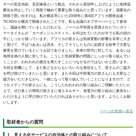
ギーの安定供給、安定確保という観点、それから冒頭申し上げたように地球温
暖化を抑止していく両面で極めて重要な取り組みだと思っています。温暖化の
関係で思い出すのは、私が横浜市にいた2008年に第4回アフリカ開発会議・
TICADⅣが横浜で開催されたことです。私も会議のオブザーバーとして参加
し、議論を聞いていましたけれども、ノーベル平和賞を受賞されたワンガリ・
マータイさんが「カーボンジャスティス」を叫ばれていたのが今でも私の頭の
中にしっかり残っています。アフリカの皆さんは気候変動の影響を非常に大き
く受けて、干ばつあるいは洪水、そしてそうしたものに起因する紛争で大変な
被害を受けているというお話でありました。未来の世代に対しても、あるいは
地球全体の人類に対しても、こうした気候変動の問題にしっかり取り組んでい
くことが、われわれの責任を果たすことにつながるのではないかと思います。
今回を契機にして、また私どもからもいろいろな発信をして、皆さんのご協力
を呼び掛けていきたいと思います。また今回は中部電力の皆さんにも大変なご
協力をいただきながら、一緒になって取り組んでいくことになりますので、ど
うかメディアの皆さんにも、こうしたわれわれの取り組みにご理解いただいた
上で、ぜひ多くの県民の皆さまに省エネルギー、省電力の取り組みに参加をい
ただけるように呼び掛けていただければありがたいと思います。よろしくお願
いします。
ページの先頭へ戻る
取材者からの質問
1 見える化サービスの自治体との取り組みについて