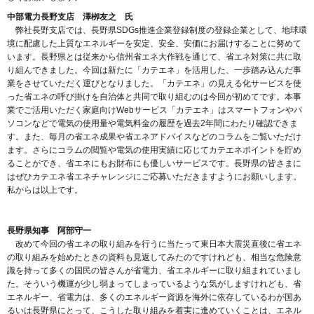
中部電力長野支店 澤栁友之 氏
弊社長野支店では、長野県SDGs推進企業登録制度の登録企業として、地球環
境に配慮した上質なエネルギーを安定、安全、安価にお届けすることに努めて
います。長野県とは従来から信州省エネ大作戦を通じて、省エネ対策に共に取
り組んできました。今回は新たに「カテエネ」を活用した、一歩踏み込んだ事
業をさせていただく運びとなりました。「カテエネ」の見える化サービスを使
った省エネの呼び掛けを自治体と共同で取り組むのは今回が初めてです。本事
業でご活用いただく家庭向けWebサービス「カテエネ」はスマートフォンやパ
ソコンなどで電気の使用量や電気料金の履歴を過去2年間にわたり確認できま
す。また、毎月の省エネ成果や省エネアドバイスなどのコラムをご覧いただけ
ます。さらにコラムの閲覧や電気の使用実績に応じてカテエネポイントを貯め
ることができ、省エネにもお財布にも優しいサービスです。長野県の皆さまに
はぜひカテエネ省エネチャレンジにご応募いただきますようにお願いします。
私からは以上です。
長野県知事 阿部守一
改めて今回の省エネの取り組みを行うに当たって東日本大震災直後に省エネ
の取り組みを始めたときの資料も見返してみたのですけれども、相当な危険意
識を持って多くの国民の皆さんが省電力、省エネルギーに取り組まれていまし
た。そういう機運が少し弱まってしまっているような気がしますけれども、省
エネルギー、省電力は、多くのエネルギー資源を海外に依存しているわが国あ
るいは長野県にとって、こうした取り組みを着実に進めていくことは、エネル