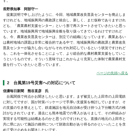
す。
長野県知事 阿部守一
提案説明で申し上げたように、今回、地域農業改良普及センターを廃止しま
すけれども、地域振興局の農政課と統合し、新しく、まだ仮称でありますけれ
ども、「農業農村支援センター」という形で再スタートさせていきたいと思っ
ています。地域振興局で地域振興全般を取り扱ってきているわけですけれど
も、今、農業改良普及センターは、別立ての組織になっています。農業あるい
は農村地域の課題は非常に複合的である中で、地域振興局の農政課と農業改良
普及センターが協力し合いながらそれぞれ対応しているという状況ですけれど
も、これを一体化させることによって、より総合的な農村農業支援をしていこ
うというものです。そういう意味ではこれからより充実した体制で農業農村支
援を行っていきたいと思っています。
ページの先頭へ戻る
2 台風第19号災害への対応について
信濃毎日新聞 熊谷直彦 氏
台風関係で何点かお聞きしたいと思います。まず被災した上田市の上田電鉄
に対してですが、国が対策パッケージで手厚い支援策を検討していますが、そ
の支援の引き替えとして、鉄道施設を地元自治体が受け持つ上下分離方式の検
討がなされています。過去にも熊本地震での導入がありまして、その枠組みが
実現する可能性は結構あるのかと思うのですけれども、直接の地元の上田市と
共に県において施設の維持について財政出動があり得るのかといったことを含
めて受け止めをお聞きしたいです。