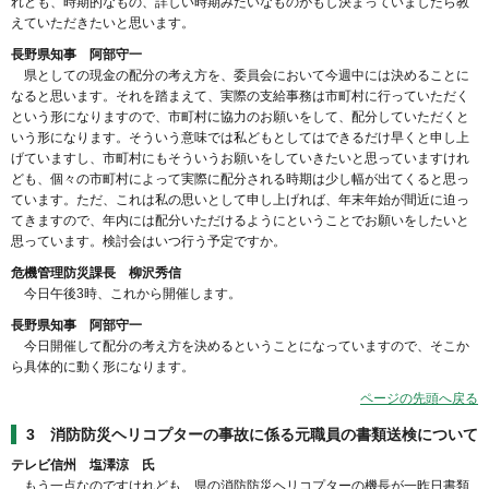
れども、時期的なもの、詳しい時期みたいなものがもし決まっていましたら教
えていただきたいと思います。
長野県知事 阿部守一
県としての現金の配分の考え方を、委員会において今週中には決めることに
なると思います。それを踏まえて、実際の支給事務は市町村に行っていただく
という形になりますので、市町村に協力のお願いをして、配分していただくと
いう形になります。そういう意味では私どもとしてはできるだけ早くと申し上
げていますし、市町村にもそういうお願いをしていきたいと思っていますけれ
ども、個々の市町村によって実際に配分される時期は少し幅が出てくると思っ
ています。ただ、これは私の思いとして申し上げれば、年末年始が間近に迫っ
てきますので、年内には配分いただけるようにということでお願いをしたいと
思っています。検討会はいつ行う予定ですか。
危機管理防災課長 柳沢秀信
今日午後3時、これから開催します。
長野県知事 阿部守一
今日開催して配分の考え方を決めるということになっていますので、そこか
ら具体的に動く形になります。
ページの先頭へ戻る
3 消防防災ヘリコプターの事故に係る元職員の書類送検について
テレビ信州 塩澤涼 氏
もう一点なのですけれども、県の消防防災ヘリコプターの機長が一昨日書類