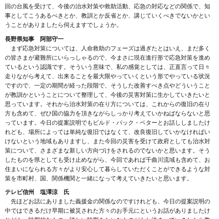
回の台風を受けて、今後の治水対策や救助活動、応急の対応などの関係で、知
事としてこうあるべきとか、教訓とか反省とか、講じていくべきでないかとい
うことがありましたら伺えますでしょうか。
長野県知事 阿部守一
まず応急対策については、人命救助のフェーズは過ぎたとはいえ、まだ多く
の皆さまが避難所にいらっしゃるので、今まさに現在進行形で応急対策を進め
ているという認識です。そういう意味で、私の感覚としては、正直言って日々
走りながら考えて、出来ることを最大限やっていくという形でやっている状況
ですので、一定の期間が経った段階で、そうした改善すべき点やどういうこと
が教訓かということについて整理して、今後の災害対策に生かしていきたいと
思っています。それから治水対策の在り方については、これからの復旧の在り
方も含めて、ぜひ国の協力を頂きながらしっかり考えていかねばならないと思
っています。今日の提案説明でもビルド・バック・ベターとお話ししましたけ
れども、場所によっては単純な復旧ではなくて、改良復旧していかなければい
けないという地域もありますし、また今回の災害を受けて政府としても治水対
策について、さまざまな新しい方向づけをされるのでないかと思います。そう
したものを県としても受け止めながら、今回であれば千曲川流域も含めて、お
住まいになられる方々がより安心して暮らしていただくことができるような対
策を市町村、国、関係機関と一緒になって考えていきたいと思います。
テレビ信州 塩澤涼 氏
先ほどお話にありました義援金の関係なのですけれども、今日の提案説明の
中ではできるだけ早期に被災された方々のお手元にというお話がありましたけ