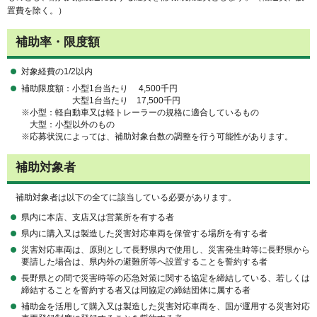
置費を除く。）
補助率・限度額
対象経費の1/2以内
補助限度額：小型1台当たり 4,500千円
大型1台当たり 17,500千円
※小型：軽自動車又は軽トレーラーの規格に適合しているもの
大型：小型以外のもの
※応募状況によっては、補助対象台数の調整を行う可能性があります。
補助対象者
補助対象者は以下の全てに該当している必要があります。
県内に本店、支店又は営業所を有する者
県内に購入又は製造した災害対応車両を保管する場所を有する者
災害対応車両は、原則として長野県内で使用し、災害発生時等に長野県から
要請した場合は、県内外の避難所等へ設置することを誓約する者
長野県との間で災害時等の応急対策に関する協定を締結している、若しくは
締結することを誓約する者又は同協定の締結団体に属する者
補助金を活用して購入又は製造した災害対応車両を、国が運用する災害対応