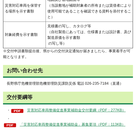
災害対応車両を保管す
（当該敷地が補助対象者の所有または賃借者により
る場所を示す書類
使用可能であることを確認できる資料を添付するこ
と）
見積書の写し、カタログ等
（自社製造にあっては、仕様書または設計書、及び
対象経費を示す書類
製造原価を示す書類
の写し等）
※交付申請書類提出後、県からの交付決定通知が届きましたら、事業着手が可
能となります。
お問い合わせ先
長野県庁危機管理部危機管理防災課防災係 電話 026-235-7184（直通）
交付要綱等
・
災害対応車両整備促進事業補助金交付要綱（PDF：277KB）
・
「災害対応車両整備促進事業補助金」募集要項（PDF：113KB）