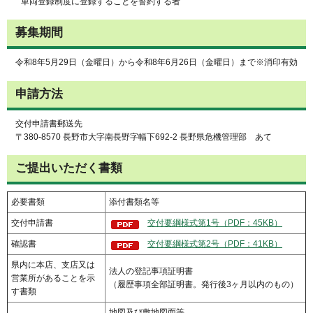
車両登録制度に登録することを誓約する者
募集期間
令和8年5月29日（金曜日）から令和8年6月26日（金曜日）まで※消印有効
申請方法
交付申請書郵送先
〒380-8570 長野市大字南長野字幅下692-2 長野県危機管理部 あて
ご提出いただく書類
必要書類
添付書類名等
交付申請書
交付要綱様式第1号（PDF：45KB）
確認書
交付要綱様式第2号（PDF：41KB）
県内に本店、支店又は
法人の登記事項証明書
営業所があることを示
（履歴事項全部証明書。発行後3ヶ月以内のもの）
す書類
地図及び敷地図面等