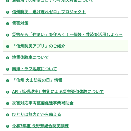
避難所での新型コロナウイルス対策について
信州防災「逃げ遅れゼロ」プロジェクト
雪害対策
災害から「住まい」を守ろう！～保険・共済を活用しよう～
「信州防災アプリ」のご紹介
地震体験車について
南海トラフ地震について
「信州 火山防災の日」情報
AR（拡張現実）技術による災害疑似体験について
災害対応車両整備促進事業補助金
ひとりは無力だから備える
令和7年度 長野県総合防災訓練