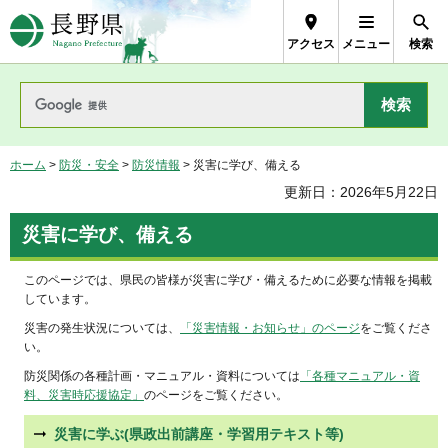
長野県Nagano Prefecture
アクセス
メニュー
検索
ホーム
>
防災・安全
>
防災情報
> 災害に学び、備える
更新日：2026年5月22日
災害に学び、備える
このページでは、県民の皆様が災害に学び・備えるために必要な情報を掲載
しています。
災害の発生状況については、
「災害情報・お知らせ」のページ
をご覧くださ
い。
防災関係の各種計画・マニュアル・資料については
「各種マニュアル・資
料、災害時応援協定」
のページをご覧ください。
災害に学ぶ(県政出前講座・学習用テキスト等)