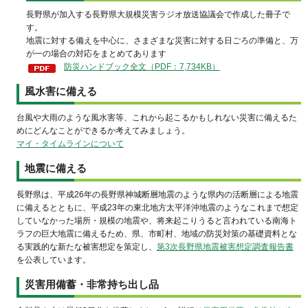
長野県が加入する長野県大規模災害ラジオ放送協議会で作成した冊子で
す。
地震に対する備えを中心に、さまざまな災害に対する日ごろの準備と、万
が一の場合の対応をまとめてあります
防災ハンドブック全文（PDF：7,734KB）
風水害に備える
台風や大雨のような風水害等、これから起こるかもしれない災害に備えるた
めにどんなことができるか考えてみましょう。
マイ・タイムラインについて
地震に備える
長野県は、平成26年の長野県神城断層地震のような県内の活断層による地震
に備えるとともに、平成23年の東北地方太平洋沖地震のようなこれまで想定
していなかった場所・規模の地震や、将来起こりうると言われている南海ト
ラフの巨大地震に備えるため、県、市町村、地域の防災対策の基礎資料とな
る実践的な新たな被害想定を策定し、
第3次長野県地震被害想定調査報告書
を公表しています。
災害用備蓄・非常持ち出し品