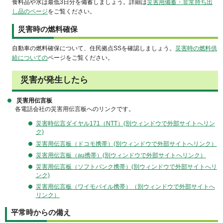
食料品や水は最低3日分を備蓄しましょう。詳細は
災害用備蓄・非常持ち出
し品のページ
をご覧ください。
災害時の燃料確保
自動車の燃料確保について、住民拠点SSを確認しましょう。
災害時の燃料供
給についての
ページをご覧ください。
災害が発生したら
災害用伝言板
各電話会社の災害用伝言板へのリンクです。
災害時伝言ダイヤル171（NTT）(別ウィンドウで外部サイトへリン
ク)
災害用伝言板（ドコモ携帯）(別ウィンドウで外部サイトへリンク）
災害用伝言板（au携帯）(別ウィンドウで外部サイトへリンク）
災害用伝言板（ソフトバンク携帯）(別ウィンドウで外部サイトへリ
ンク)
災害用伝言板（ワイモバイル携帯）（別ウィンドウで外部サイトへ
リンク）
平常時からの備え