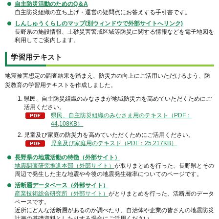
自主防災活動のためのQ＆A
自主防災組織の立ち上げ・運営の疑問点にお答えする手引書です。
しんしゅうくらしのマップ(別ウィンドウで外部サイトへリンク)
長野県の施設情報、土砂災害警戒区域等防災に関する情報などを電子地図を
利用してご案内します。
学習用テキスト
地震被害想定の調査結果を踏まえ、防災力の向上にご活用いただけるよう、防
災教育の学習用テキストを作成しました。
県民、自主防災組織のみなさまが地域防災力を高めていただくためにご
活用ください。
県民、自主防災組織のみなさま用のテキスト（PDF：
44,108KB）
児童及び家庭の防災力を高めていただくためにご活用ください。
児童及び家庭用のテキスト（PDF：25,217KB）
長野県の地震活動の特徴（外部サイト）
地震調査研究推進本部（外部サイト）
が取りまとめを行った、長野県とその
周辺で発生した主な地震や今後の地震発生確率についてのページです。
活断層データベース（外部サイト）
産業技術総合研究所（外部サイト）
がとりまとめを行った、活断層のデータ
ベースです。
近所にどんな活断層があるのか調べたり、自治体や企業の皆さんの地震防災
計画の基礎資料としたりする場合にご活用ください。