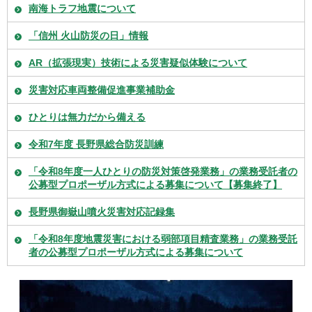
南海トラフ地震について
「信州 火山防災の日」情報
AR（拡張現実）技術による災害疑似体験について
災害対応車両整備促進事業補助金
ひとりは無力だから備える
令和7年度 長野県総合防災訓練
「令和8年度一人ひとりの防災対策啓発業務」の業務受託者の
公募型プロポーザル方式による募集について【募集終了】
長野県御嶽山噴火災害対応記録集
「令和8年度地震災害における弱部項目精査業務」の業務受託
者の公募型プロポーザル方式による募集について