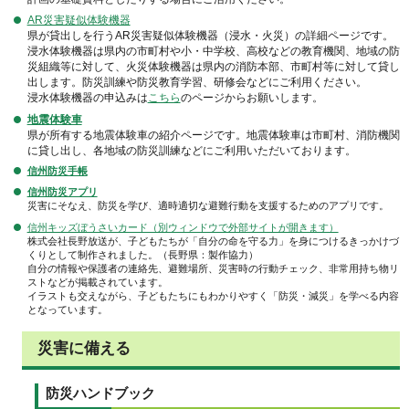
AR災害疑似体験機器
県が貸出しを行うAR災害疑似体験機器（浸水・火災）の詳細ページです。
浸水体験機器は県内の市町村や小・中学校、高校などの教育機関、地域の防
災組織等に対して、火災体験機器は県内の消防本部、市町村等に対して貸し
出します。防災訓練や防災教育学習、研修会などにご利用ください。
浸水体験機器の申込みは
こちら
のページからお願いします。
地震体験車
県が所有する地震体験車の紹介ページです。地震体験車は市町村、消防機関
に貸し出し、各地域の防災訓練などにご利用いただいております。
信州防災手帳
信州防災アプリ
災害にそなえ、防災を学び、適時適切な避難行動を支援するためのアプリです。
信州キッズぼうさいカード（別ウィンドウで外部サイトが開きます）
株式会社長野放送が、子どもたちが「自分の命を守る力」を身につけるきっかけづ
くりとして制作されました。（長野県：製作協力）
自分の情報や保護者の連絡先、避難場所、災害時の行動チェック、非常用持ち物リ
ストなどが掲載されています。
イラストも交えながら、子どもたちにもわかりやすく「防災・減災」を学べる内容
となっています。
災害に備える
防災ハンドブック