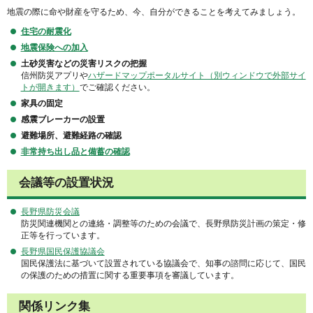
地震の際に命や財産を守るため、今、自分ができることを考えてみましょう。
住宅の耐震化
地震保険への加入
土砂災害などの災害リスクの把握
信州防災アプリや
ハザードマップポータルサイト（別ウィンドウで外部サイ
トが開きます）
でご確認ください。
家具の固定
感震ブレーカーの設置
避難場所、避難経路の確認
非常持ち出し品と備蓄の確認
会議等の設置状況
長野県防災会議
防災関連機関との連絡・調整等のための会議で、長野県防災計画の策定・修
正等を行っています。
長野県国民保護協議会
国民保護法に基づいて設置されている協議会で、知事の諮問に応じて、国民
の保護のための措置に関する重要事項を審議しています。
関係リンク集