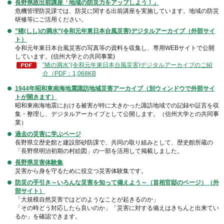
長野県政出前講座「地域の防災力をアップしよう！」
危機管理防災課では、防災に関する出前講座を実施しています。地域の防災
研修等にご活用ください。
”猪(しし)の満水”(令和元年東日本台風災害)デジタルアーカイブ（外部サイ
ト）
令和元年東日本台風災害の写真等の資料を収集し、専用WEBサイトで公開
しています。(信州大学との共同事業)
”猪の満水”(令和元年東日本台風災害)デジタルアーカイブのご紹
介（PDF：1,068KB
1944年昭和東南海地震諏訪地域災害アーカイブ（別ウィンドウで外部サイ
トが開きます）
昭和東南海地震における被害が特に大きかった諏訪地域での記録や証言を収
集・整理し、デジタルアーカイブとして公開します。（信州大学との共同事
業）
過去の災害に学ぶページ
長野県立歴史館と建設部砂防課で、共同の取り組みとして、歴史館所蔵の
「長野県明治初期の村絵図」の一部を活用して掲載しました。
長野県災害体験集
災害から身を守るために役立つ災害体験集です。
防災の手引き～いろんな災害を知って備えよう～（首相官邸のページ）（外
部サイト）
「大規模自然災害ではどのようなことが起きるのか」
「その時どう対応したら良いのか」「災害に対する備えはきちんと出来てい
るか」を確認できます。