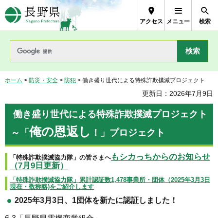
長野県Nagano Prefecture
アクセス
メニュー
検索
ホーム
>
防災・安全
>
防犯
> 働き盛り世代による特殊詐欺撲滅プロジェクト
更新日：2026年7月9日
働き盛り世代による特殊詐欺撲滅プロジェクト
俺の恩返し
～「
！」プロジェクト
もシカっちからのお知らせ
「特殊詐欺撲滅協力隊」の皆さまへ
（7月9日更新）
「特殊詐欺撲滅協力隊」累計認証数1,478事業所・団体（2025年3月3日
現在・敬称略)をご紹介します
2025年3月3日、1団体を新たに認証しました！