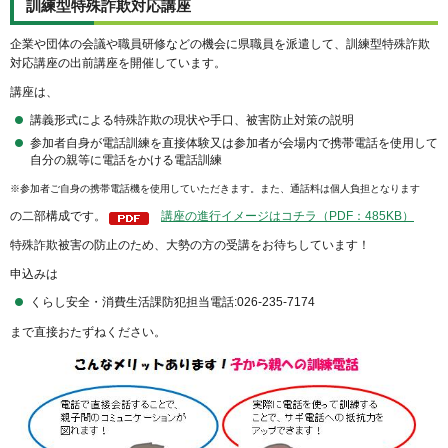
訓練型特殊詐欺対応講座
企業や団体の会議や職員研修などの機会に県職員を派遣して、訓練型特殊詐欺
対応講座の出前講座を開催しています。
講座は、
講義形式による特殊詐欺の現状や手口、被害防止対策の説明
参加者自身が電話訓練を直接体験又は参加者が会場内で携帯電話を使用して
自分の親等に電話をかける電話訓練
※参加者ご自身の携帯電話機を使用していただきます。また、通話料は個人負担となります
の二部構成です。
講座の進行イメージはコチラ（PDF：485KB）
特殊詐欺被害の防止のため、大勢の方の受講をお待ちしています！
申込みは
くらし安全・消費生活課防犯担当電話:026-235-7174
まで直接おたずねください。