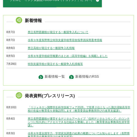
新着情報
8月7日
県立長野図書館が発注する一般競争入札について
8月7日
令和９年度長野県立特別支援学校寄宿舎指導員採用選考情報
8月6日
県立高校が発注する一般競争入札情報
8月5日
令和８年度学校経営概要のまとめ（高等学校編）を掲載しました
7月29日
特別支援学校が発注する一般競争入札情報等
新着情報一覧
新着情報のRSS
発表資料(プレスリリース)
8月10日
「リジェネロン国際学生科学技術フェア2026」で世界２位となった諏訪清陵高等学
校の生徒が教育長を表敬訪問します（教育委員会事務局学びの改革支援課）
8月4日
県立長野図書館が運営するデジタルアーカイブ「信州デジタルコモンズ」のコンテ
ンツに恒久的にアクセスできる仕組みを整備しました（教育委員会事務局生涯学習
課）
8月3日
令和８年度全国学力・学習状況調査の結果の概要についてお知らせします（長野県
教育委員会事務局学びの改革支援課）