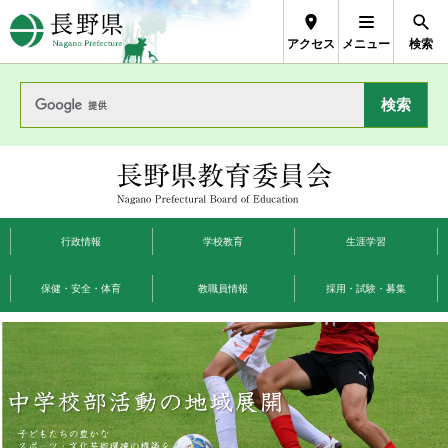
長野県Nagano Prefecture
アクセス
メニュー
検索
長野県教育委員
会
行政情報
学校教育
生涯学習
保健・安全・体育
教職員情報
採用・試験・募集