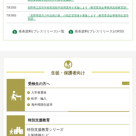
7月23日
長野県立高等学校実習助手採用選考を実施します（教育委員会事務局高校教育課）
7月16日
「長野県望月少年自然の家」の指定管理者を募集します（教育委員会事務局生涯学
習課）
発表資料(プレスリリース)一覧
発表資料(プレスリリース)のRSS
生徒・保護者向け
受検生の方へ
入学者選抜
転学・編入
海外帰国生徒等
特別支援教育
特別支援教育シリーズ
入学情報など