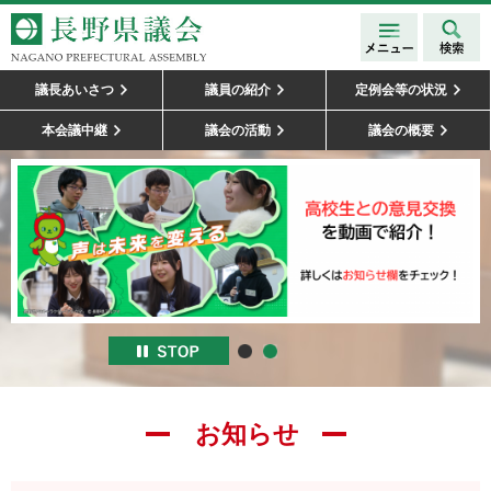
メニュ
検索
長野県議会
ー
NAGANO
議長あいさつ
議員の紹介
定例会等の状況
PREFECTURAL
本会議中継
議会の活動
議会の概要
ASSEMBLY
お知らせ