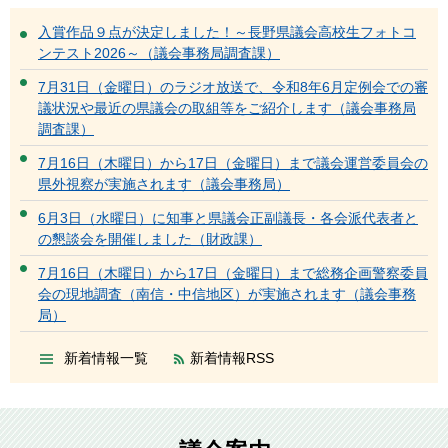
入賞作品９点が決定しました！～長野県議会高校生フォトコ
ンテスト2026～（議会事務局調査課）
7月31日（金曜日）のラジオ放送で、令和8年6月定例会での審
議状況や最近の県議会の取組等をご紹介します（議会事務局
調査課）
7月16日（木曜日）から17日（金曜日）まで議会運営委員会の
県外視察が実施されます（議会事務局）
6月3日（水曜日）に知事と県議会正副議長・各会派代表者と
の懇談会を開催しました（財政課）
7月16日（木曜日）から17日（金曜日）まで総務企画警察委員
会の現地調査（南信・中信地区）が実施されます（議会事務
局）
新着情報一覧
新着情報RSS