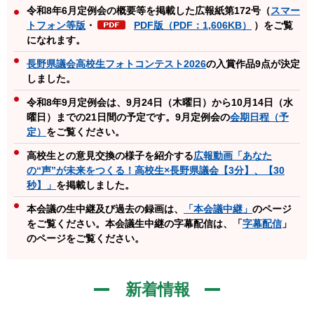
令和8年6月定例会の概要等を掲載した広報紙第172号（
スマー
トフォン等版
・
PDF版（PDF：1,606KB）
）をご覧
になれます。
長野県議会高校生フォトコンテスト2026
の入賞作品9点が決定
しました。
令和8年9月定例会は、9月24
日（木曜日）から10月14
日（水
曜日）までの21日間の予定
です。9
月定例会の
会期日程（予
定）
をご覧ください。
高校生との意見交換の様子を紹介する
広報動画「あなた
の“声”が未来をつくる！高校生×長野県議会【3分】、【30
秒】」
を掲載しました。
本会議の生中継及び過去の録画は、
「本会議中継」
のページ
をご覧ください。本会議生中継の字幕配信は、「
字幕配信
」
のページをご覧ください。
新着情報