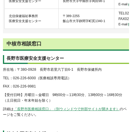
医療安全支援センター
長野市大字中御所字岡田98-1
E-mail
na
TEL026
北信保健福祉事務所
〒389-2255
FAX026
医療安全支援センター
飯山市大字静間字町尻1340-1
E-mail
ho
中核市相談窓口
長野市医療安全支援センター
所在地：〒380-0928 長野市若里六丁目6-1 長野市保健所内
TEL：026-226-6000（医療相談専用電話）
FAX：026-226-9981
【受付日時】月曜日～金曜日 9時00分～11時30分、13時00分～16時30分
（土日祝日・年末年始を除く）
詳細は
「長野市医療相談窓口」（別ウィンドウで外部サイトが開きます）
のペ
ージをご覧ください。