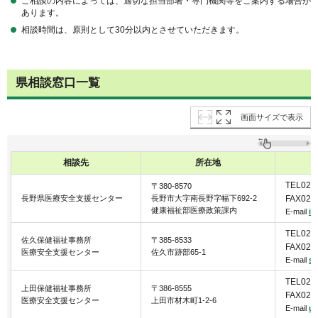
ご相談の内容によっては、適切な担当部署・専門機関等をご案内する場合が
あります。
相談時間は、原則として30分以内とさせていただきます。
県相談窓口一覧
画面サイズで表示
相談先
所在地
TEL026
〒380-8570
長野県医療安全支援センター
長野市大字南長野字幅下692-2
FAX026
健康福祉部医療政策課内
E-mail
ir
TEL026
佐久保健福祉事務所
〒385-8533
FAX026
医療安全支援センター
佐久市跡部65-1
E-mail
sa
TEL026
上田保健福祉事務所
〒386-8555
FAX026
医療安全支援センター
上田市材木町1-2-6
E-mail
ue