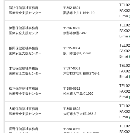
TEL026
諏訪保健福祉事務所
〒392-8601
FAX026
医療安全支援センター
諏訪市上川1-1644-10
E-mail
su
TEL026
伊那保健福祉事務所
〒396-8666
FAX026
医療安全支援センター
伊那市伊那3497
E-mail
in
TEL026
飯田保健福祉事務所
〒395-0034
FAX026
医療安全支援センター
飯田市追手町2-678
E-mail
ii
TEL026
木曽保健福祉事務所
〒397-0001
FAX026
医療安全支援センター
木曽郡木曽町福島2757-1
E-mail
ki
TEL026
松本保健福祉事務所
〒390-0852
FAX026
医療安全支援センター
松本市大字島立1020
E-mail
ma
TEL026
大町保健福祉事務所
〒398-8602
FAX026
医療安全支援センター
大町市大字大町1058-2
E-mail
om
TEL026
長野保健福祉事務所
〒380-0936
FAX026