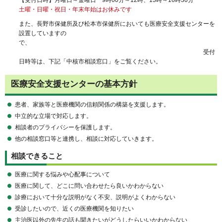
【受付日時】月曜日～金曜日 9時00分～12時、13時～16時30分
土曜・日曜・祝日・年末年始はお休みです
また、長野市保健所及び松本市保健所においても医療安全支援センターを
設置していますの
で、
受付
日時等は、下記「中核市相談窓口」をご覧ください。
医療安全支援センターの基本方針
患者、家族等と医療機関の信頼関係の構築を支援します。
中立的な立場で対応します。
相談者のプライバシーを保護します。
他の相談窓口等と連携し、相談に対応していきます。
相談できること
医療に関する悩みや心配事について
医療に関して、どこに問い合わせたら良いかわからない
診療において十分な説明がなく不安、説明がよくわからない
受診したいので、近くの医療機関を知りたい
主治医以外の先生の話も聞きたいがどうしたらいいかわからない