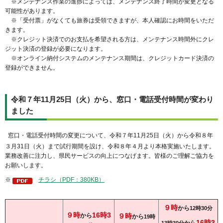
※メンテナンス作業の進捗によっては、メンテナンス終了時間が変更となる
可能性があります。
※「受付票」がなくても旅券は受領できますが、本人確認にお時間をいただ
きます。
※クレジット決済でのお支払を希望される方は、メンテナンス時間外にクレ
ジット決済の登録が必要になります。
※オンライン納付システムのメンテナンス期間は、クレジットカード決済の
登録ができません。
令和７年11月25日（火）から、窓口・電話受付時間が変わり
ました
窓口・電話受付時間の変更について、令和７年11月25日（火）から令和８年
３月31日（火）まで試行期間を設け、令和８年４月より本格実施いたします。
業務改善に注力し、県民サービスの向上につなげます。皆様のご理解ご協力を
お願いします。
※
チラシ（PDF：380KB）
９時
から
12時30分
９時
16時3
から
９時
から
19時
16時3