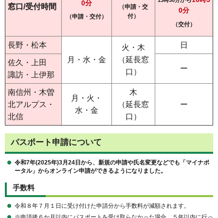
から
13時30分
0分
窓口/受付時間
（申請・交
0分
付）
（申請・交付）
（交付）
長野・松本
日
火・木
月・水・金
（延長窓
佐久・上田
ー
口）
諏訪・上伊那
南信州・木曽
木
月・火・
北アルプス・
（延長窓
ー
水・金
北信
口）
パスポート申請について
令和7年(2025年)3月24日から、新規の申請や氏名変更などでも「マイナポ
ータル」からオンライン申請ができるようになりました。
手数料
令和８年７月１日に受け付けた申請分から手数料が減額されます。
※申請後６か月以内にパスポートを受け取らなかった場合、５年以内に行っ