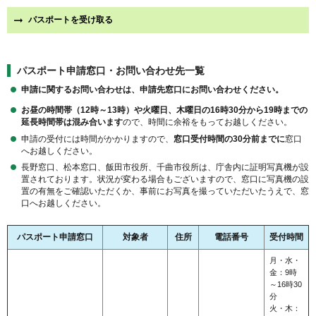
パスポートを受け取る
パスポート申請窓口・お問い合わせ先一覧
申請に関するお問い合わせは、申請先窓口にお問い合わせください。
お昼の時間帯（12時～13時）や火曜日、木曜日の16時30分から19時までの
延長時間帯は混み合います
ので、時間に余裕をもってお越しください。
申請の受付には時間がかかりますので、
窓口受付時間の30分前までに
窓口
へお越しください。
長野窓口、松本窓口、飯田市役所、千曲市役所は、庁舎内に証明写真機が設
置されております。状況が変わる場合もございますので、窓口に写真機の設
置の有無をご確認いただくか、事前にお写真を撮っていただいたうえで、窓
口へお越しください。
パスポート申請窓口
対象者
住所
電話番号
受付時間
月・水・
金：9時
～16時30
分
火・木：