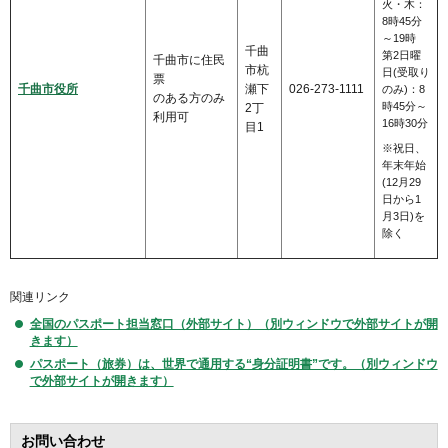
火・木：
8時45分
～19時
千曲
第2日曜
千曲市に住民
市杭
日(受取り
票
千曲市役所
瀬下
026-273-1111
のみ)：8
のある方のみ
時45分～
2丁
利用可
16時30分
目1
※祝日、
年末年始
(12月29
日から1
月3日)を
除く
関連リンク
全国のパスポート担当窓口（外部サイト）（別ウィンドウで外部サイトが開
きます）
パスポート（旅券）は、世界で通用する“身分証明書”です。（別ウィンドウ
で外部サイトが開きます）
お問い合わせ