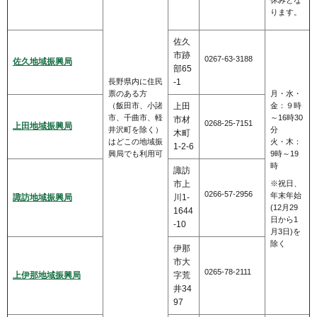
ります。
佐久
市跡
0267-63-3188
佐久地域振興局
部65
長野県内に住民
-1
票のある方
月・水・
（飯田市、小諸
上田
金：９時
市、千曲市、軽
～16時30
市材
0268-25-7151
上田地域振興局
井沢町を除く）
分
木町
はどこの地域振
火・木：
1-2-6
興局でも利用可
9時～19
時
諏訪
市上
※祝日、
0266-57-2956
年末年始
諏訪地域振興局
川1-
(12月29
1644
日から1
-10
月3日)を
除く
伊那
市大
0265-78-2111
上伊那地域振興局
字荒
井34
97