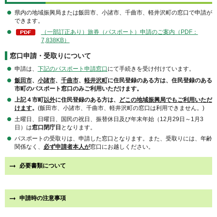
県内の地域振興局または飯田市、小諸市、千曲市、軽井沢町の窓口で申請が
できます。
（一部訂正あり）旅券（パスポート）申請のご案内（PDF：
7,838KB）
窓口申請・受取りについて
申請は、
下記のパスポート申請窓口
にて手続きを受け付けています。
飯田市
、
小諸市
、
千曲市
、
軽井沢町
に住民登録のある方は、住民登録のある
市町のパスポート窓口のみご利用いただけます。
上記４市町
以外
に住民登録のある方は、
どこの地域振興局でもご利用いただ
けます
。
(飯田市、小諸市、千曲市、軽井沢町の窓口は利用できません。)
土曜日、日曜日、国民の祝日、振替休日及び年末年始（12月29日～1月3
日）は
窓口閉庁日
となります。
パスポートの受取りは、申請した窓口となります。また、受取りには、年齢
関係なく、
必ず申請者本人が
窓口にお越しください。
必要書類について
申請時の注意事項