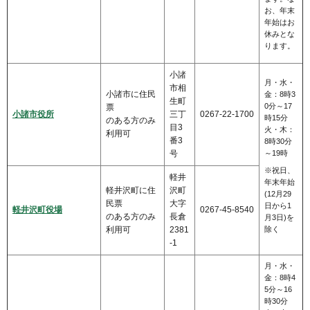
お、年末
年始はお
休みとな
ります。
小諸
月・水・
市相
小諸市に住民
金：8時3
生町
0分～17
票
小諸市役所
三丁
0267-22-1700
時15分
のある方のみ
目3
火・木：
利用可
番3
8時30分
号
～19時
※祝日、
軽井
年末年始
軽井沢町に住
沢町
(12月29
民票
大字
日から1
軽井沢町役場
0267-45-8540
のある方のみ
長倉
月3日)を
利用可
2381
除く
-1
月・水・
金：8時4
5分～16
時30分