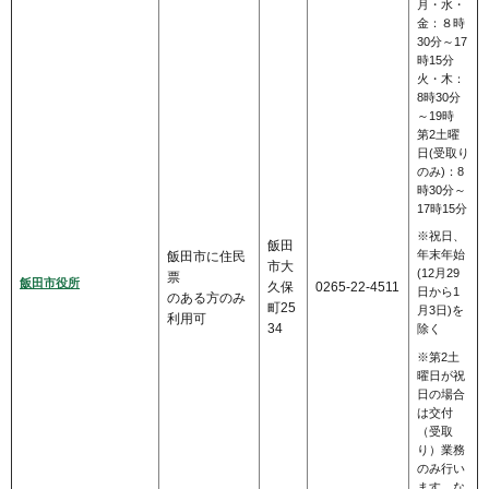
月・水・
金：８時
30分～17
時15分
火・木：
8時30分
～19時
第2土曜
日(受取り
のみ)：8
時30分～
17時15分
※祝日、
飯田
年末年始
飯田市に住民
市大
(12月29
票
飯田市役所
久保
0265-22-4511
日から1
のある方のみ
町25
月3日)を
利用可
34
除く
※第2土
曜日が祝
日の場合
は交付
（受取
り）業務
のみ行い
ます。な