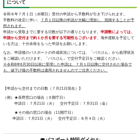
について
令和８年７月１日（水曜日）受付の申請から手数料が引き下げられます。
手数料の改定に伴い、
７月１日以降の申請が大幅に増加し、混雑することが予
想されます。
申請から受取までに要する日数が以下の通りとなります。
申請数によっては、
申請から交付
まで約１か月を要する可能性もございます
。
海外渡航を予定して
いる方は、十分余裕をもった申請をお願いします。
なお、申請後のパスポートの作成状況については、「パスけん」から処理状況
をご確認いただけます。「パスけん」で交付予定日をご確認ください。
※令和8年6月30日以前に受理した申請は、７月１日以降に交付された場合で
も、値下げ後の手数料は適用されませんのでご注意ください。
【申請から交付までの日数（７月21日現在）】
（例）★長野窓口の場合（９開庁日）
申請日：７月21日（火） 交付予定日：７月31日（金）
★その他の窓口の場合（11開庁日）
申請日：７月21日（火） 交付予定日：８月４日（火）
☎パスポート特設ダイヤル