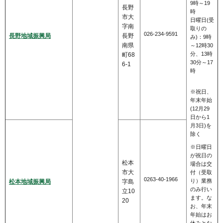
9時～19
長野
時
市大
日曜日(受
字南
取りの
026-234-9591
長野地域振興局
長野
み)：9時
南県
～12時30
分、13時
町68
30分～17
6-1
時
※祝日、
年末年始
(12月29
日から1
月3日)を
除く
※日曜日
が祝日の
松本
場合は交
市大
付（受取
0263-40-1966
り）業務
松本地域振興局
字島
のみ行い
立10
ます。な
20
お、年末
年始はお
休みとな