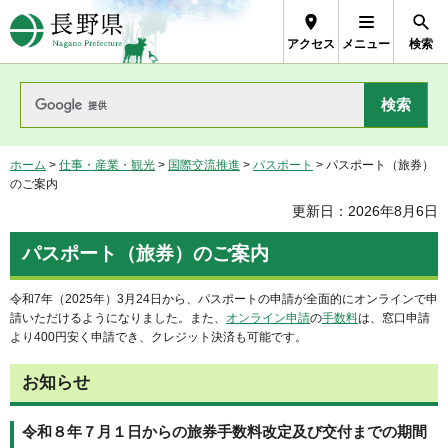
長野県Nagano Prefecture
アクセス
メニュー
検索
ホーム
>
仕事・産業・観光
>
国際交流推進
>
パスポート
> パスポート（旅券）
のご案内
更新日：2026年8月6日
パスポート（旅券）のご案内
令和7年（2025年）3月24日から、パスポートの申請が全面的にオンラインで申
請いただけるようになりました。また、
オンライン申請
の
手数料
は、窓口申請
より400円安く申請でき、クレジット決済も可能です。
お知らせ
令和８年７月１日からの旅券手数料改定及び交付までの期間