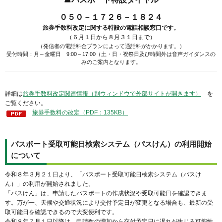
０５０－１７２６－１８２４
旅券手数料改定に関する特設の電話相談窓口です。
（６月１日から８月３１日まで）
（発信者の電話料金プランによって通話料がかかります。）
受付時間：月～金曜日 9:00～17:00（土・日・祝祭日及び時間外は音声ガイダンスの
みのご案内となります。
詳細は
旅券手数料改定関連情報（別ウィンドウで外部サイトが開きます）
を
ご覧ください。
旅券手数料の改定（PDF：135KB）
パスポート受取可能日検索システム（パスけん）の利用開始
について
令和８年３月２１日より、「パスポート受取可能日検索システム（パスけ
ん）」の利用が開始されました。
「パスけん」は、申請したパスポートの作成状況や受取可能日を確認できま
す。万が一、天候や交通状況により交付予定日が変更となる場合も、最新の受
取可能日を確認できるので大変便利です。
令和８年７月１日以降は、申請数の増加から交付予定日に遅れが生じる可能性