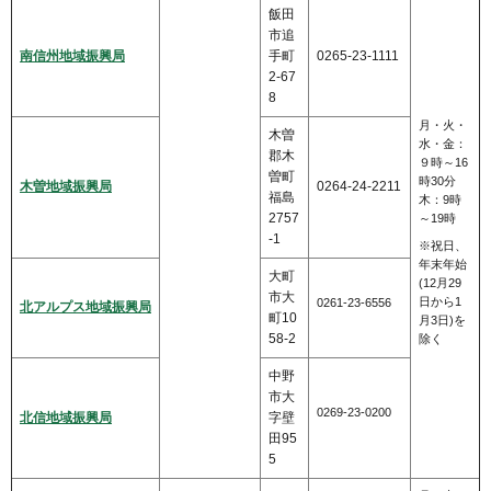
飯田
市追
南信州地域振興局
手町
0265-23-1111
2-67
8
月・火・
木曽
水・金：
郡木
９時～16
曽町
時30分
木曽地域振興局
0264-24-2211
福島
木：9時
2757
～19時
-1
※祝日、
年末年始
大町
(12月29
市大
日から1
0261-23-6556
北アルプス地域振興局
町10
月3日)を
58-2
除く
中野
市大
0269-23-0200
北信地域振興局
字壁
田95
5