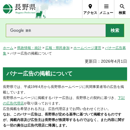
長野県Nagano Prefecture
アクセス
メニュー
検索
ホーム
>
県政情報・統計
>
広報・県民参加
>
ホームページ運営
>
バナー広告募
集
> バナー広告の掲載について
更新日：2026年4月1日
バナー広告の掲載について
長野県では、平成19年4月から長野県ホームページに民間事業者等の広告を掲
載しています。
長野県ホームページに掲載するバナー広告は、長野県との契約に基づき、
下記
の広告代理店
が取り扱っております。
広告掲載を希望される方は、広告代理店までお問い合わせください。
なお、このバナー広告は、長野県が定める基準に基づいて掲載するものです
が、掲載内容及び広告主は長野県が推奨等するものではなく、また内容に関す
る一切の責任は広告代理店に帰属します。