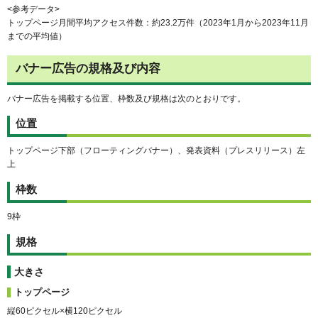
<参考データ>
トップページ月間平均アクセス件数：約23.2万件（2023年1月から2023年11月
までの平均値）
バナー広告の規格及び内容
バナー広告を掲載する位置、枠数及び規格は次のとおりです。
位置
トップページ下部（フローティングバナー）、発表資料（プレスリリース）左
上
枠数
9枠
規格
大きさ
トップページ
縦60ピクセル×横120ピクセル