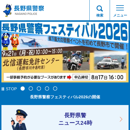
長野県警察
検索
メニュー
STOP
山岳情報
長野県警察フェスティバル2026の開催
ニセ警察詐欺に注意
令和8年度交通安全ファミリー作文コンクール作品募集中！
詐欺の電話はアプリでブロック!!警察庁推奨アプリ
長野県警
ニュース24時