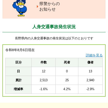
県警からの
お知らせ
人身交通事故発生状況
長野県内の人身交通事故の発生状況は以下のとおりです
令和8年8月6日現在
詳細を見る
区分
件数
死者
傷者
日
12
0
13
累計
2,513
25
2,940
増減率
-1.6%
4.2%
-2.9%