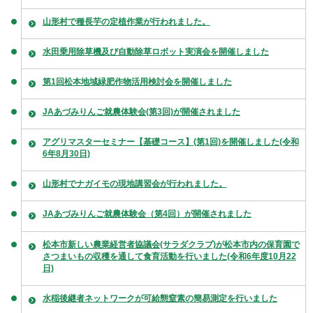
山形村で種長芋の定植作業が行われました。
水田乗用除草機及び自動除草ロボット実演会を開催しました
第1回松本地域緑肥作物活用検討会を開催しました
JAあづみりんご就農体験会(第3回)が開催されました
アグリマスターセミナー【基礎コース】(第1回)を開催しました(令和
6年8月30日)
山形村でナガイモの現地講習会が行われました。
JAあづみりんご就農体験会（第4回）が開催されました
松本市新しい農業経営者協議会(サラダクラブ)が松本市内の保育園で
さつまいもの収穫を通して食育活動を行いました(令和6年度10月22
日)
水稲後継者ネットワークが可給態窒素の簡易測定を行いました