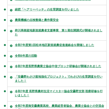
緑肥「ヘアリーベッチ」の生育調査を行いました
農業機械の点検整備と農作業安全
梓川果樹産地新規就農者支援事業 第１期生開講式が開催されまし
た
令和7年度第1回松本地区新規就農促進連絡会を開催しました
令和6年度の活動
令和7年度長野県農業士協会中信ブロック研修会が開催されました
「安曇野わさび産地強化プロジェクト」でわさびの生育調査を行い
ました！
令和7年度 長野県農村生活マイスター協会安曇野支部 視察研修を行
いました！
令和7年度南安曇農業高校、農業経営者協会、農業士協会との交流会