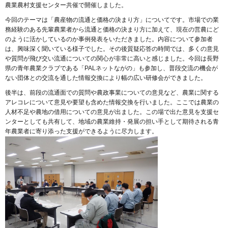
農業農村支援センター共催で開催しました。
今回のテーマは「農産物の流通と価格の決まり方」についてです。市場での業
務経験のある先輩農業者から流通と価格の決まり方に加えて、現在の営農にど
のように活かしているのか事例発表をいただきました。内容について参加者
は、興味深く聞いている様子でした。その後質疑応答の時間では、多くの意見
や質問が飛び交い流通についての関心が非常に高いと感じました。今回は長野
県の青年農業クラブである「PALネットながの」も参加し、普段交流の機会が
ない団体との交流を通した情報交換により幅の広い研修会ができました。
後半は、前段の流通面での質問や農政事業についての意見など、農業に関する
アレコレについて意見や要望も含めた情報交換を行いました。ここでは農業の
人材不足や農地の借用についての意見が出ました。この場で出た意見を支援セ
ンターとしても共有して、地域の農業維持・発展の担い手として期待される青
年農業者に寄り添った支援ができるように尽力します。