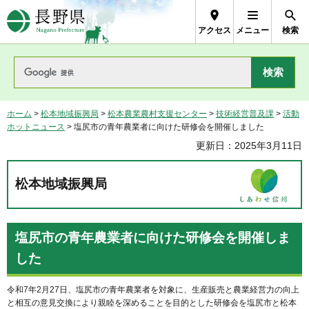
長野県Nagano Prefecture
アクセス
メニュー
検索
ホーム
>
松本地域振興局
>
松本農業農村支援センター
>
技術経営普及課
>
活動
ホットニュース
> 塩尻市の青年農業者に向けた研修会を開催しました
更新日：2025年3月11日
松本地域振興局
塩尻市の青年農業者に向けた研修会を開催しま
した
令和7年2月27日、塩尻市の青年農業者を対象に、生産販売と農業経営力の向上
と相互の意見交換により親睦を深めることを目的とした研修会を塩尻市と松本