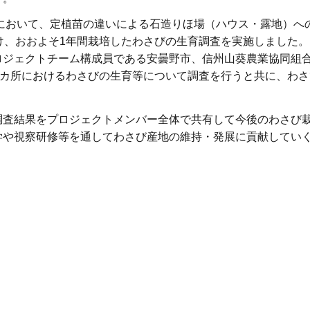
域において、定植苗の違いによる石造りほ場（ハウス・露地）へ
け、おおよそ1年間栽培したわさびの生育調査を実施しました。
ロジェクトチーム構成員である安曇野市、信州山葵農業協同組
5カ所におけるわさびの生育等について調査を行うと共に、わ
調査結果をプロジェクトメンバー全体で共有して今後のわさび
学や視察研修等を通してわさび産地の維持・発展に貢献してい