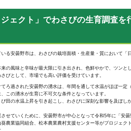
ロジェクト」でわさびの生育調査を
ている安曇野市は、わさびの栽培面積・生産量・質において「
本来の風味と辛味が最大限に引き出され、色鮮やかで、ツンと
わさびとして、市場でも高い評価を受けています。
てろ過された安曇野の湧水は、年間を通して水温がほぼ一定（
は、この湧水が生育に不可欠な条件となっています。
さび田の水温上昇を引き起こし、わさびに深刻な影響を及ぼし
展させていくために、安曇野市が中心となって令和5年に「安曇
山葵農業協同組合、松本農業農村支援センター等がプロジェク
す。