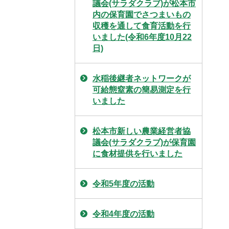
議会(サラダクラブ)が松本市
内の保育園でさつまいもの
収穫を通して食育活動を行
いました(令和6年度10月22
日)
水稲後継者ネットワークが
可給態窒素の簡易測定を行
いました
松本市新しい農業経営者協
議会(サラダクラブ)が保育園
に食材提供を行いました
令和5年度の活動
令和4年度の活動