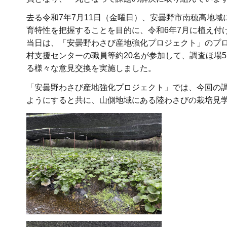
去る令和7年7月11日（金曜日）、安曇野市南穂高地
育特性を把握することを目的に、令和6年7月に植え付
当日は、「安曇野わさび産地強化プロジェクト」のプ
村支援センターの職員等約20名が参加して、調査ほ場
る様々な意見交換を実施しました。
「安曇野わさび産地強化プロジェクト」では、今回の
ようにすると共に、山側地域にある陸わさびの栽培見