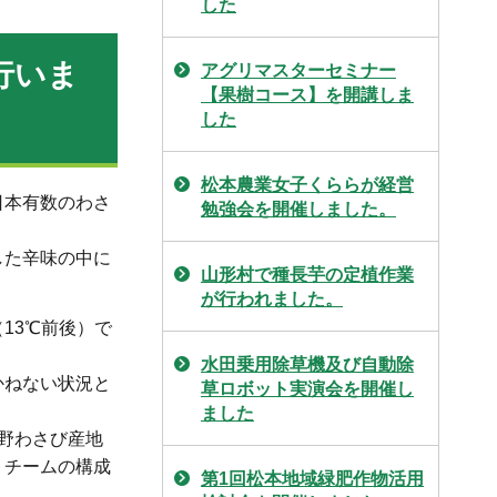
した
行いま
アグリマスターセミナー
【果樹コース】を開講しま
した
松本農業女子くららが経営
日本有数のわさ
勉強会を開催しました。
した辛味の中に
山形村で種長芋の定植作業
が行われました。
13℃前後）で
水田乗用除草機及び自動除
かねない状況と
草ロボット実演会を開催し
ました
野わさび産地
トチームの構成
第1回松本地域緑肥作物活用