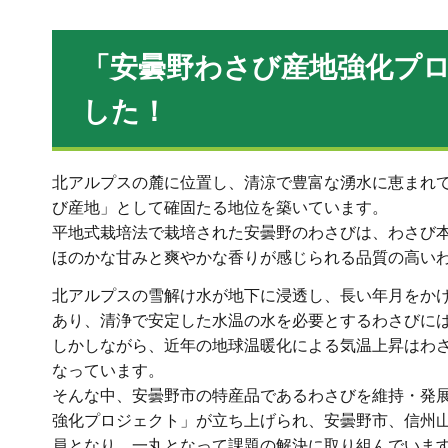
「安曇野わさび産地強化プ
した！
北アルプスの麓に位置し、清涼で豊富な湧水に恵まれ
び産地」として確固たる地位を築いています。
平地式栽培法で栽培された安曇野のわさびは、わさび
ほのかな甘みと爽やかな香りが感じられる品質の高い
北アルプスの雪解け水が地下に浸透し、長い年月をかけ
あり、清浄で安定した水温の水を必要とするわさびに
しかしながら、近年の地球温暖化による気温上昇はわ
なっています。
そんな中、安曇野市の特産品であるわさびを維持・発
強化プロジェクト」が立ち上げられ、安曇野市、信州
員となり、一丸となって課題の解決に取り組んでいま