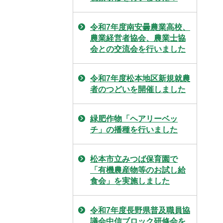
令和7年度南安曇農業高校、
農業経営者協会、農業士協
会との交流会を行いました
令和7年度松本地区新規就農
者のつどいを開催しました
緑肥作物「ヘアリーベッ
チ」の播種を行いました
松本市立みつば保育園で
「有機農産物等のお試し給
食会」を実施しました
令和7年度長野県普及職員協
議会中信ブロック研修会を