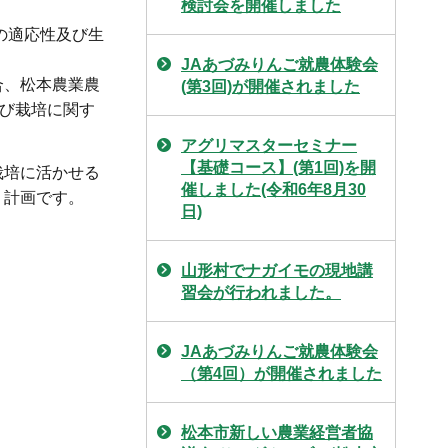
検討会を開催しました
の適応性及び生
JAあづみりんご就農体験会
合、松本農業農
(第3回)が開催されました
さび栽培に関す
アグリマスターセミナー
【基礎コース】(第1回)を開
栽培に活かせる
催しました(令和6年8月30
く計画です。
日)
山形村でナガイモの現地講
習会が行われました。
JAあづみりんご就農体験会
（第4回）が開催されました
松本市新しい農業経営者協