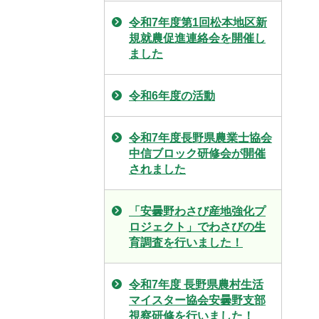
令和7年度第1回松本地区新
規就農促進連絡会を開催し
ました
令和6年度の活動
令和7年度長野県農業士協会
中信ブロック研修会が開催
されました
「安曇野わさび産地強化プ
ロジェクト」でわさびの生
育調査を行いました！
令和7年度 長野県農村生活
マイスター協会安曇野支部
視察研修を行いました！