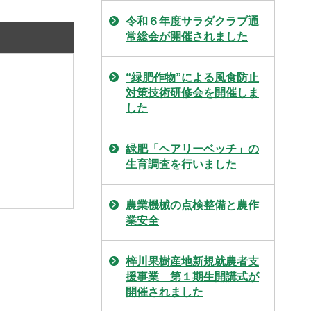
令和６年度サラダクラブ通
常総会が開催されました
“緑肥作物”による風食防止
対策技術研修会を開催しま
した
緑肥「ヘアリーベッチ」の
生育調査を行いました
農業機械の点検整備と農作
業安全
梓川果樹産地新規就農者支
援事業 第１期生開講式が
開催されました