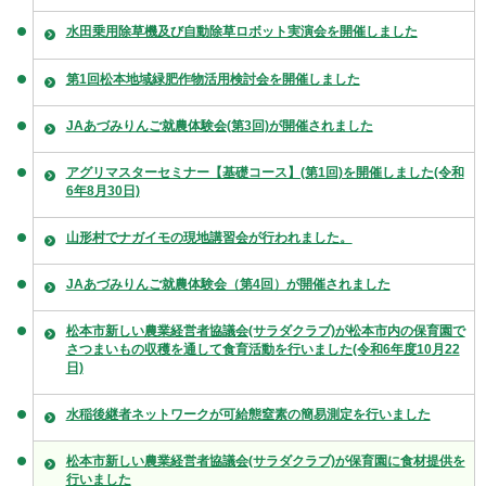
水田乗用除草機及び自動除草ロボット実演会を開催しました
第1回松本地域緑肥作物活用検討会を開催しました
JAあづみりんご就農体験会(第3回)が開催されました
アグリマスターセミナー【基礎コース】(第1回)を開催しました(令和
6年8月30日)
山形村でナガイモの現地講習会が行われました。
JAあづみりんご就農体験会（第4回）が開催されました
松本市新しい農業経営者協議会(サラダクラブ)が松本市内の保育園で
さつまいもの収穫を通して食育活動を行いました(令和6年度10月22
日)
水稲後継者ネットワークが可給態窒素の簡易測定を行いました
松本市新しい農業経営者協議会(サラダクラブ)が保育園に食材提供を
行いました