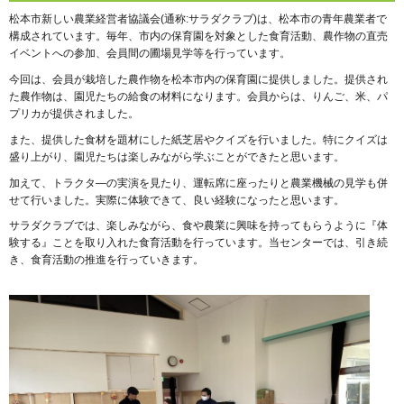
松本市新しい農業経営者協議会(通称:サラダクラブ)は、松本市の青年農業者で
構成されています。毎年、市内の保育園を対象とした食育活動、農作物の直売
イベントへの参加、会員間の圃場見学等を行っています。
今回は、会員が栽培した農作物を松本市内の保育園に提供しました。提供され
た農作物は、園児たちの給食の材料になります。会員からは、りんご、米、パ
プリカが提供されました。
また、提供した食材を題材にした紙芝居やクイズを行いました。特にクイズは
盛り上がり、園児たちは楽しみながら学ぶことができたと思います。
加えて、トラクタ―の実演を見たり、運転席に座ったりと農業機械の見学も併
せて行いました。実際に体験できて、良い経験になったと思います。
サラダクラブでは、楽しみながら、食や農業に興味を持ってもらうように『体
験する』ことを取り入れた食育活動を行っています。当センターでは、引き続
き、食育活動の推進を行っていきます。