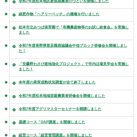
令和7年度松本地区新規就農者のつどいを開催しました
緑肥作物「ヘアリーベッチ」の播種を行いました
松本市立みつば保育園で「有機農産物等のお試し給食会」を実施し
ました
令和7年度長野県普及職員協議会中信ブロック研修会を開催しまし
た！
「安曇野わさび産地強化プロジェクト」で市内ほ場見学会を実施し
ました！
本年度の果実成熟状況調査が全て終了しました
令和7年度松本地域里親農業者研修会を開催しました
令和7年度アグリマスターセミナーを開講しました
基礎コース「GAP講座」を開催しました
経営コース「経営管理講座」を開催しました