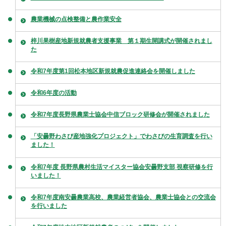
農業機械の点検整備と農作業安全
梓川果樹産地新規就農者支援事業 第１期生開講式が開催されまし
た
令和7年度第1回松本地区新規就農促進連絡会を開催しました
令和6年度の活動
令和7年度長野県農業士協会中信ブロック研修会が開催されました
「安曇野わさび産地強化プロジェクト」でわさびの生育調査を行い
ました！
令和7年度 長野県農村生活マイスター協会安曇野支部 視察研修を行
いました！
令和7年度南安曇農業高校、農業経営者協会、農業士協会との交流会
を行いました