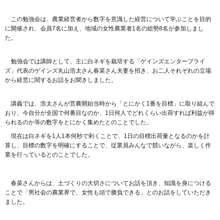
この勉強会は、農業経営者から数字を意識した経営について学ぶことを目的
に開催され、会員7名に加え、地域の女性農業者1名の総勢8名が参加しまし
た。
勉強会では講師として、主に白ネギを栽培する「ゲインズエンタープライ
ズ」代表のゲインズ丸山浩太さん春菜さん夫妻を招き、お二人それぞれの立場
から経営に関するお話をお聞きしました。
講義では、浩太さんが営農開始当時から「とにかく1番を目標」に取り組んで
おり、今自分が全国で何番目なのか、1日何人でどれくらい出荷すれば利益が得
られるのか等の数字をとにかく集めたとのことでした。
現在は白ネギを1人1本何秒で剥くことで、1日の目標出荷量となるのかを計
算し、目標の数字を明確にすることで、従業員みんなで競いながら、楽しく作
業を行っているとのことでした。
春菜さんからは、土づくりの大切さについてお話を頂き、知識を身につける
ことで「男社会の農業界で、女性も頭で勝負できる」とのお話をしていただき
ました。