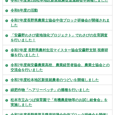
令和7年度第1回松本地区新規就農促進連絡会を開催しました
令和6年度の活動
令和7年度長野県農業士協会中信ブロック研修会が開催されま
した
「安曇野わさび産地強化プロジェクト」でわさびの生育調査
を行いました！
令和7年度 長野県農村生活マイスター協会安曇野支部 視察研
修を行いました！
令和7年度南安曇農業高校、農業経営者協会、農業士協会との
交流会を行いました
令和7年度松本地区新規就農者のつどいを開催しました
緑肥作物「ヘアリーベッチ」の播種を行いました
松本市立みつば保育園で「有機農産物等のお試し給食会」を
実施しました
令和7年度長野県普及職員協議会中信ブロック研修会を開催し