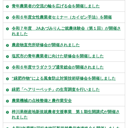
青年農業者の交流の輪を広げる会を開催しました
令和６年度女性農業者セミナー（カイゼン手法）を開催
令和７年度 JAあづみりんご就農体験会（第１回）が開催さ
れました
農産物直売所研修会が開催されました
塩尻市の青年農業者に向けた研修会を開催しました
令和６年度サラダクラブ通常総会が開催されました
“緑肥作物”による風食防止対策技術研修会を開催しました
緑肥「ヘアリーベッチ」の生育調査を行いました
農業機械の点検整備と農作業安全
梓川果樹産地新規就農者支援事業 第１期生開講式が開催さ
れました