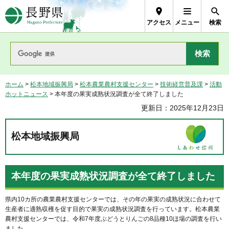
長野県Nagano Prefecture
アクセス
メニュー
検索
ホーム
>
松本地域振興局
>
松本農業農村支援センター
>
技術経営普及課
>
活動
ホットニュース
> 本年度の果実成熟状況調査が全て終了しました
更新日：2025年12月23日
松本地域振興局
本年度の果実成熟状況調査が全て終了しました
県内10カ所の農業農村支援センターでは、その年の果実の成熟状況に合わせて
生産者に適熟収穫を促す目的で果実の成熟状況調査を行っています。松本農業
農村支援センターでは、令和7年度ぶどうとりんごの8品種10ほ場の調査を行い
ました。