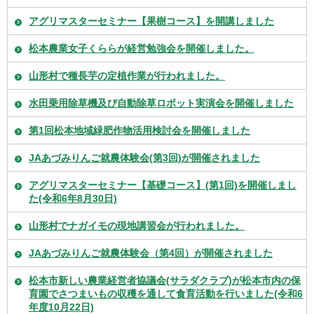
アグリマスターセミナー【果樹コース】を開講しました
松本農業女子くららが経営勉強会を開催しました。
山形村で種長芋の定植作業が行われました。
水田乗用除草機及び自動除草ロボット実演会を開催しました
第1回松本地域緑肥作物活用検討会を開催しました
JAあづみりんご就農体験会(第3回)が開催されました
アグリマスターセミナー【基礎コース】(第1回)を開催しまし
た(令和6年8月30日)
山形村でナガイモの現地講習会が行われました。
JAあづみりんご就農体験会（第4回）が開催されました
松本市新しい農業経営者協議会(サラダクラブ)が松本市内の保
育園でさつまいもの収穫を通して食育活動を行いました(令和6
年度10月22日)