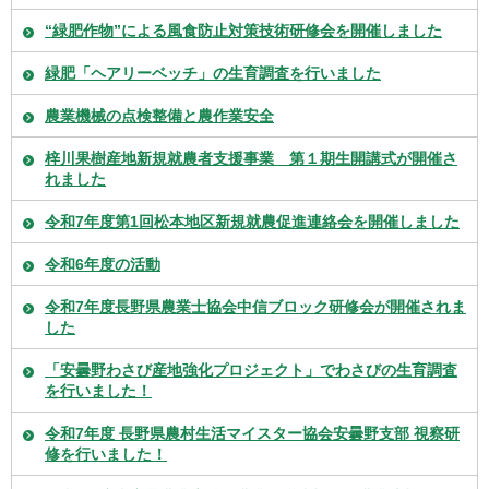
“緑肥作物”による風食防止対策技術研修会を開催しました
緑肥「ヘアリーベッチ」の生育調査を行いました
農業機械の点検整備と農作業安全
梓川果樹産地新規就農者支援事業 第１期生開講式が開催さ
れました
令和7年度第1回松本地区新規就農促進連絡会を開催しました
令和6年度の活動
令和7年度長野県農業士協会中信ブロック研修会が開催されま
した
「安曇野わさび産地強化プロジェクト」でわさびの生育調査
を行いました！
令和7年度 長野県農村生活マイスター協会安曇野支部 視察研
修を行いました！