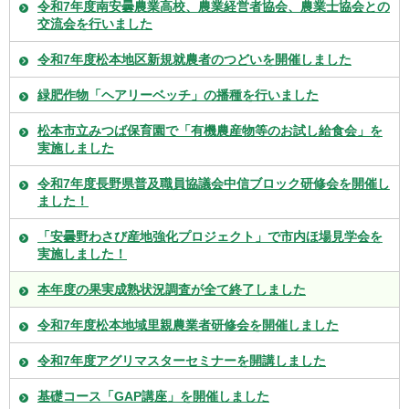
令和7年度南安曇農業高校、農業経営者協会、農業士協会との
交流会を行いました
令和7年度松本地区新規就農者のつどいを開催しました
緑肥作物「ヘアリーベッチ」の播種を行いました
松本市立みつば保育園で「有機農産物等のお試し給食会」を
実施しました
令和7年度長野県普及職員協議会中信ブロック研修会を開催し
ました！
「安曇野わさび産地強化プロジェクト」で市内ほ場見学会を
実施しました！
本年度の果実成熟状況調査が全て終了しました
令和7年度松本地域里親農業者研修会を開催しました
令和7年度アグリマスターセミナーを開講しました
基礎コース「GAP講座」を開催しました