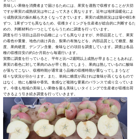
美味しい果物を消費者まで届けるためには、果実を適熟で収穫することが大切
ですが果実の成熟状況は年によって大きく異なります。近年は地球温暖化によ
り成熟状況の振れ幅も大きくなってきています。果実の成熟状況はほ場や樹1本
ずつ、1果ずつでも異なるため、収穫タイミングを生産者が総合的に判断するた
めの、判断材料の一つとしてもらうために調査を行っています。
調査を行う項目は品目や品種によっても異なりますが、外部品質として、果実
の着色や重量、地色の抜け具合、裂果の有無などを、内部品質として糖度、酸
度、果肉硬度、デンプン含量、食味などの項目を調査しています。調査は各品
種の収穫目安の約1か月前から毎週行います。
実際に調査を行っていると、平年と比べ2週間以上成熟が早まることもあれば、
果実の着色に対して果肉のみが早く熟してしまう、果肉は熟しているのに酸味
が落ちてこない、収穫時期が通常違う品種の収穫時期が重なってしまうなど
様々な状況が分かります。また、単純に糖度が高ければ食味が高くなるもので
はなく、他にも酸味や香気、食感など複雑な要素のバランスで成り立っていま
す。今後も地域の美味しい果物を最も美味しいタイミングで生産者が収穫出荷
できるよう引き続き調査を行っていきます。