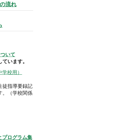
の流れ
ら
について
しています。
中学校用）
生徒指導要録記
す。（学校関係
とプログラム集