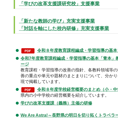
「学びの改革支援課研究校」支援事業
「新たな教師の学び」充実支援事業
「対話を軸にした校内研修」充実支援事業
令和８年度教育課程編成・学習指導の基本
令和7年度教育課程編成・学習指導の基本「青本」
ージ
教育課程・学習指導の改善の指針、各教科領域等の
善の重点や単元や題材のまとまりについて、分かり
現で掲載しています。
令和８年度学校経営概要のまとめ（小・中
県内の小中学校の経営概要を紹介しています。
学びの改革支援課（義務）主催の研修
We Are Astra!～長野県の明日を切り拓くトラベラ