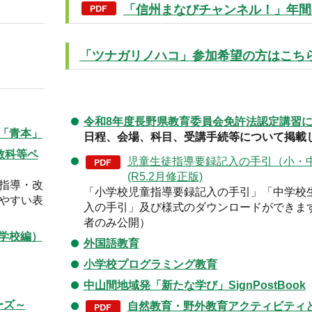
「信州まなびチャンネル！」年間
「ツナガリノハコ」参加希望の方はこち
令和8年度長野県教育委員会免許法認定講習
「青本」
日程、会場、科目、受講手続等について掲載
教科等ペ
児童生徒指導要録記入の手引（小・
(R5.2月修正版)
指導・改
「小学校児童指導要録記入の手引」「中学校
やすい表
入の手引」及び様式のダウンロードができま
者のみ公開）
学校編）
外国語教育
小学校プログラミング教育
中山間地域発「新たな学び」SignPostBook
ーズ～
自然教育・野外教育アクティビティ