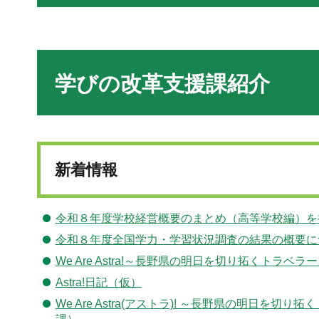
学びの改革支援課紹介
新着情報
令和８年度学校経営概要のまとめ（高等学校編）を
令和８年度全国学力・学習状況調査の結果の概要に
We Are Astra!～長野県の明日を切り拓くトラ
Astra!日記（仮）
We Are Astra(アストラ)! ～長野県の明日