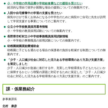
小・中学校の学用品費や学校給食費などの援助を受けたい
経済的な理由で就学が困難な場合の援助についての御案内です。
入院や自宅療養中の学習の支援を受けたい
病気やけがで長くお休みになる小中学生のために病院やご自宅に先生が訪問
して学習支援する事業についてのご案内です。
公立小中学校教員採用選考情報
小・中学校の教員採用試験についての御案内です。
長野県市町村立小中学校事務職員採用試験情報
小・中学校の事務職員の採用試験についての御案内です。
幼稚園就園奨励費補助金
幼稚園に子どもを通わせる場合の保護者の負担を軽減する制度についての御
案内です。
「少子・人口減少社会に対応した活力ある学校環境のあり方及び支援方策」
を策定しました
少子・人口減少が急速に進行する中、充実した学校環境を子どもたちにいか
に保障するかという喫緊の課題に対応するために策定した「少子・人口減少
社会に対応した活力ある学校環境のあり方及び支援方策」のご案内です。
課・係業務紹介
参事兼課長
北村 康彦