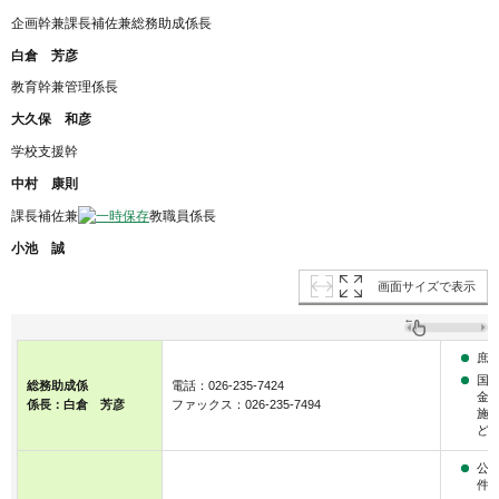
企画幹兼課長補佐兼総務助成係長
白倉 芳彦
教育幹兼管理係長
大久保 和彦
学校支援幹
中村 康則
課長補佐兼
教職員係長
小池 誠
画面サイズで表示
庶
国
総務助成係
電話：026-235-7424
金
係長：白倉 芳彦
ファックス：026-235-7494
施
ど
公
件