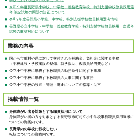
令和９年度長野県小学校、中学校、義務教育学校、特別支援学校教員採用選
考 筆記試験の問題の訂正について
令和9年度長野県小学校、中学校、特別支援学校教員採用選考情報
長野県公立小学校・中学校・義務教育学校・特別支援学校教員採用一次選考
試験の取材対応について
業務の内容
国から市町村や県に対して交付される補助金、負担金に関する事務
（学校建設・学校施設の整備、就学援助、教職員給与費など）
公立小中学校に勤務する教職員の勤務条件に関する事務
公立小中学校に勤務する教職員の人事に関する事務
公立小中学校の設置・管理・廃止についての指導・助言
掲載情報一覧
身体障がい者を対象とする職員採用について
身体障がい者の方を対象とする長野県市町村立小中学校事務職員採用選考に
ついての御案内です。
長野県内の学校に転校したい
転校についての御案内です。