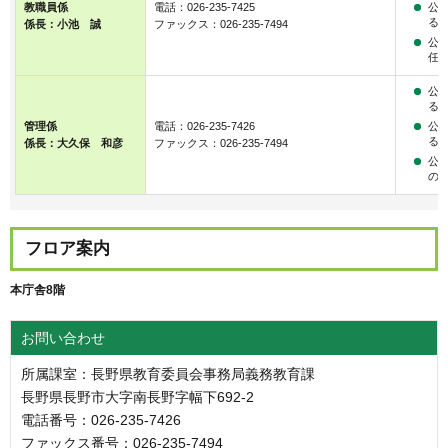
公
教職員係
電話：026-235-7425
る
係長：小池 誠
ファックス：026-235-7494
公
任
公
る
公
管理係
電話：026-235-7426
る
係長：大久保 和彦
ファックス：026-235-7494
公
の
フロア案内
本庁舎8階
お問い合わせ
所属課室：長野県教育委員会事務局義務教育課
長野県長野市大字南長野字幅下692-2
電話番号：026-235-7426
ファックス番号：026-235-7494