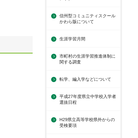
信州型コミュニティスクール
かわら版について
生涯学習月間
市町村の生涯学習推進体制に
関する調査
転学、編入学などについて
平成27年度県立中学校入学者
選抜日程
H29県立高等学校県外からの
受検要項