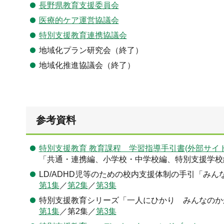
長野県教育支援委員会
医療的ケア運営協議会
特別支援教育連携協議会
地域化プラン研究会（終了）
地域化推進協議会（終了）
参考資料
特別支援教育 教育課程 学習指導手引書(外部サイト
「共通・連携編、小学校・中学校編、特別支援学校
LD/ADHD児等のための校内支援体制の手引「み
第1集
／
第2集
／
第3集
特別支援教育シリーズ「一人にひかり みんなのか
第1集
／第2集／
第3集