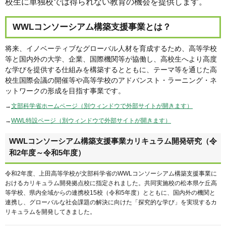
校生に単独校では得られない教育の機会を提供します。
WWLコンソーシアム構築支援事業とは？
将来、イノベーティブなグローバル人材を育成するため、高等学校
等と国内外の大学、企業、国際機関等が協働し、高校生へより高度
な学びを提供する仕組みを構築するとともに、テーマ等を通じた高
校生国際会議の開催等や高等学校のアドバンスト・ラーニング・ネ
ットワークの形成を目指す事業です。
→
文部科学省ホームページ（別ウィンドウで外部サイトが開きます）
→
WWL特設ページ（別ウィンドウで外部サイトが開きます）
WWLコンソーシアム構築支援事業カリキュラム開発研究（令
和2年度～令和5年度）
令和2年度、上田高等学校が文部科学省のWWLコンソーシアム構築支援事業に
おけるカリキュラム開発拠点校に指定されました。共同実施校の松本県ケ丘高
等学校、県内全域からの連携校15校（令和5年度）とともに、国内外の機関と
連携し、グローバルな社会課題の解決に向けた「探究的な学び」を実現するカ
リキュラムを開発してきました。