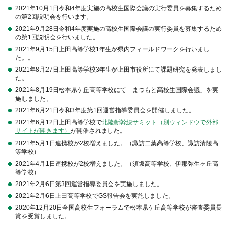
2021年10月1日令和4年度実施の高校生国際会議の実行委員を募集するため
の第2回説明会を行います。
2021年9月28日令和4年度実施の高校生国際会議の実行委員を募集するため
の第1回説明会を行いました。
2021年9月15日上田高等学校1年生が県内フィールドワークを行いまし
た。。
2021年8月27日上田高等学校3年生が上田市役所にて課題研究を発表しまし
た。
2021年8月19日松本県ケ丘高等学校にて「まつもと高校生国際会議」を実
施しました。
2021年6月21日令和3年度第1回運営指導委員会を開催しました。
2021年6月12日上田高等学校で
北陸新幹線サミット（別ウィンドウで外部
サイトが開きます）
が開催されました。
2021年5月1日連携校が2校増えました。（諏訪二葉高等学校、諏訪清陵高
等学校）
2021年4月1日連携校が2校増えました。（須坂高等学校、伊那弥生ヶ丘高
等学校）
2021年2月6日第3回運営指導委員会を実施しました。
2021年2月6日上田高等学校でGS報告会を実施しました。
2020年12月20日全国高校生フォーラムで松本県ケ丘高等学校が審査委員長
賞を受賞しました。