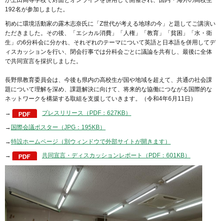
が上田高等学校で対面とオンラインを併用して開催され、国内・海外の高校生
192名が参加しました。
初めに環境活動家の露木志奈氏に「Z世代が考える地球の今」と題してご講演い
ただきました。その後、「エシカル消費」「人権」「教育」「貧困」「水・衛
生」の6分科会に分かれ、それぞれのテーマについて英語と日本語を併用してデ
ィスカッションを行い、閉会行事では分科会ごとに議論を共有し、最後に全体
で共同宣言を採択しました。
長野県教育委員会は、今後も県内の高校生が国や地域を超えて、共通の社会課
題について理解を深め、課題解決に向けて、将来的な協働につながる国際的な
ネットワークを構築する取組を支援していきます。（令和4年6月11日）
→
プレスリリース（PDF：627KB）
→
国際会議ポスター（JPG：195KB）
→
特設ホームページ（別ウィンドウで外部サイトが開きます）
→
共同宣言・ディスカッションレポート（PDF：601KB）