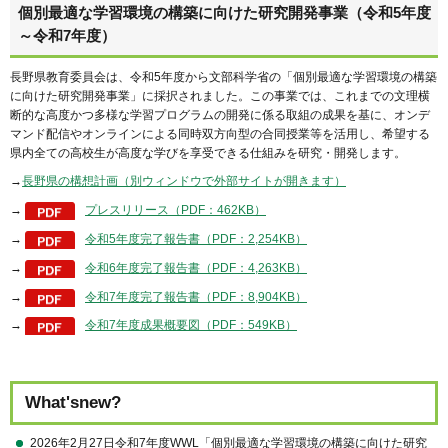
個別最適な学習環境の構築に向けた研究開発事業（令和5年度
～令和7年度）
長野県教育委員会は、令和5年度から文部科学省の「個別最適な学習環境の構築
に向けた研究開発事業」に採択されました。この事業では、これまでの文理横
断的な高度かつ多様な学習プログラムの開発に係る取組の成果を基に、オンデ
マンド配信やオンラインによる同時双方向型の合同授業等を活用し、希望する
県内全ての高校生が高度な学びを享受できる仕組みを研究・開発します。
→
長野県の構想計画（別ウィンドウで外部サイトが開きます）
→
プレスリリース（PDF：462KB）
→
令和5年度完了報告書（PDF：2,254KB）
→
令和6年度完了報告書（PDF：4,263KB）
→
令和7年度完了報告書（PDF：8,904KB）
→
令和7年度成果概要図（PDF：549KB）
What'snew?
2026年2月27日令和7年度WWL「個別最適な学習環境の構築に向けた研究