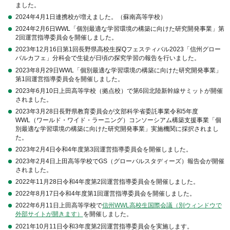
ました。
2024年4月1日連携校が増えました。（蘇南高等学校）
2024年2月6日WWL「個別最適な学習環境の構築に向けた研究開発事業」第
2回運営指導委員会を開催しました。
2023年12月16日第1回長野県高校生探Qフェスティバル2023「信州グロー
バルカフェ」分科会で生徒が日頃の探究学習の報告を行いました。
2023年8月29日WWL「個別最適な学習環境の構築に向けた研究開発事業」
第1回運営指導委員会を開催しました。
2023年6月10日上田高等学校（拠点校）で第6回北陸新幹線サミットが開催
されました。
2023年3月28日長野県教育委員会が文部科学省委託事業令和5年度
WWL（ワールド・ワイド・ラーニング）コンソーシアム構築支援事業「個
別最適な学習環境の構築に向けた研究開発事業」実施機関に採択されまし
た。
2023年2月4日令和4年度第3回運営指導委員会を開催しました。
2023年2月4日上田高等学校でGS（グローバルスタディーズ）報告会が開催
されました。
2022年11月28日令和4年度第2回運営指導委員会を開催しました。
2022年8月17日令和4年度第1回運営指導委員会を開催しました。
2022年6月11日上田高等学校で
信州WWL高校生国際会議（別ウィンドウで
外部サイトが開きます）
を開催しました。
2021年10月11日令和3年度第2回運営指導委員会を実施します。