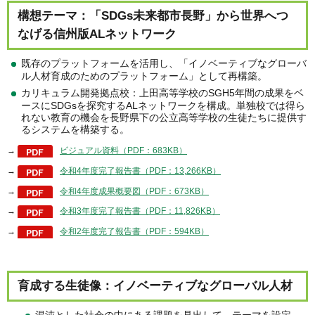
構想テーマ：「SDGs未来都市長野」から世界へつ
なげる信州版ALネットワーク
既存のプラットフォームを活用し、「イノベーティブなグローバ
ル人材育成のためのプラットフォーム」として再構築。
カリキュラム開発拠点校：上田高等学校のSGH5年間の成果をベ
ースにSDGsを探究するALネットワークを構成。単独校では得ら
れない教育の機会を長野県下の公立高等学校の生徒たちに提供す
るシステムを構築する。
→
ビジュアル資料（PDF：683KB）
→
令和4年度完了報告書（PDF：13,266KB）
→
令和4年度成果概要図（PDF：673KB）
→
令和3年度完了報告書（PDF：11,826KB）
→
令和2年度完了報告書（PDF：594KB）
育成する生徒像：イノベーティブなグローバル人材