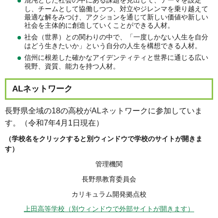
混沌とした社会の中にある課題を見出して、テーマを設定
し、チームとして協働しつつ、対立やジレンマを乗り越えて
最適な解をみつけ、アクションを通じて新しい価値や新しい
社会を主体的に創造していくことができる人材。
社会（世界）との関わりの中で、「一度しかない人生を自分
はどう生きたいか」という自分の人生を構想できる人材。
信州に根差した確かなアイデンティティと世界に通じる広い
視野、資質、能力を持つ人材。
ALネットワーク
長野県全域の18の高校がALネットワークに参加していま
す。（令和7年4月1日現在）
（学校名をクリックすると別ウィンドウで学校のサイトが開きま
す）
管理機関
長野県教育委員会
カリキュラム開発拠点校
上田高等学校（別ウィンドウで外部サイトが開きます）