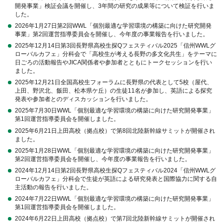
開発事業」検証会議を開催し、3年間の研究の成果等について検証を行いま
した。
2026年1月27日第2回WWL「個別最適な学習環境の構築に向けた研究開発
事業」第2回運営指導委員会を開催し、今年度の事業報告を行いました。
2025年12月14日第3回長野県高校生探Qフェスティバル2025「信州WWLグ
ローバルカフェ」分科会で「高校生が考える長野の多文化共生」をテーマに
日ごろの活動報告やJICA関係者や参加者とともにトークセッションを行い
ました。
2025年12月21日全国高校生フォーラムに長野県の代表として5校（屋代、
上田、野沢北、飯田、松本県ケ丘）の生徒11名が参加し、英語による探究
発表や参加者とのディスカッションを行いました。
2025年7月30日WWL「個別最適な学習環境の構築に向けた研究開発事業」
第1回運営指導委員会を開催しました。
2025年6月21日上田高校（拠点校）で第8回北陸新幹線サミットが開催され
ました。
2025年1月28日WWL「個別最適な学習環境の構築に向けた研究開発事業」
第2回運営指導委員会を開催し、今年度の事業報告を行いました。
2024年12月14日第2回長野県高校生探Qフェスティバル2024「信州WWLグ
ローバルカフェ」分科会で生徒が英語による研究発表と国際協力に関する自
主活動の報告を行いました。
2024年7月22日WWL「個別最適な学習環境の構築に向けた研究開発事業」
第1回運営指導委員会を開催しました。
2024年6月22日上田高校（拠点校）で第7回北陸新幹線サミットが開催され