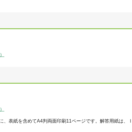
B）
B）
、表紙を含めてA4判両面印刷11ページです。解答用紙は、Ⅰ