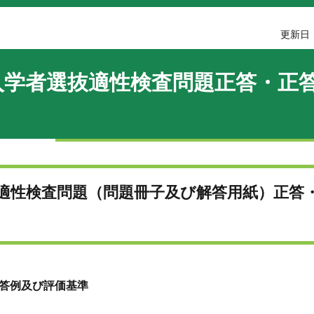
更新日：
入学者選抜適性検査問題正答・正
適性検査問題（問題冊子及び解答用紙）正答
答例及び評価基準