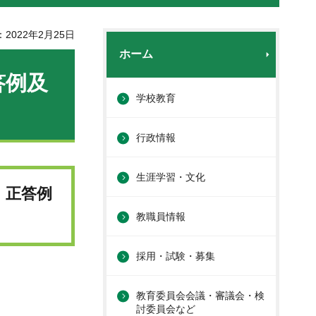
2022年2月25日
ホーム
答例及
学校教育
行政情報
生涯学習・文化
・正答例
教職員情報
採用・試験・募集
教育委員会会議・審議会・検
討委員会など