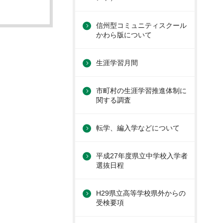
信州型コミュニティスクール
かわら版について
生涯学習月間
市町村の生涯学習推進体制に
関する調査
転学、編入学などについて
平成27年度県立中学校入学者
選抜日程
H29県立高等学校県外からの
受検要項