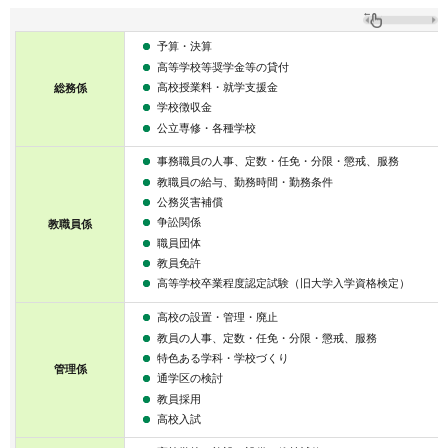
予算・決算
高等学校等奨学金等の貸付
高校授業料・就学支援金
総務係
学校徴収金
公立専修・各種学校
事務職員の人事、定数・任免・分限・懲戒、服務
教職員の給与、勤務時間・勤務条件
公務災害補償
争訟関係
教職員係
職員団体
教員免許
高等学校卒業程度認定試験（旧大学入学資格検定）
高校の設置・管理・廃止
教員の人事、定数・任免・分限・懲戒、服務
特色ある学科・学校づくり
管理係
通学区の検討
教員採用
高校入試