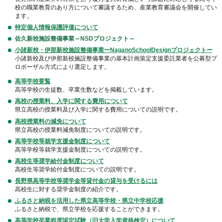
校の職業教育のあり方について審議するため、産業教育審議会を開催してい
ます。
特定個人情報保護評価について
佐久新校施設整備事業～NSDプロジェクト～
小諸新校・伊那新校施設整備事業ーNaganoSchoolDesignプロジェクトー
小諸新校及び伊那新校施設整備事業の基本計画策定支援委託業者を公募型プ
ロポーザル方式により選定します。
高等学校要覧
高等学校の生徒数、卒業生数などを掲載しています。
高校の授業料、入学に関する費用について
県立高校の授業料及び入学に関する費用についての説明です。
高校授業料の減免について
県立高校の授業料減免制度についての説明です。
高等学校等就学支援金制度について
高等学校等就学支援金制度についての説明です。
高校生等奨学給付金制度について
高校生等奨学給付金制度についての説明です。
長野県高等学校等奨学金等貸付金の貸与を受けるには
高校生に対する奨学金制度の紹介です。
ふるさと納税を活用した県立高等学校・県立中学校応援
ふるさと納税で、県立学校を応援することができます。
高等学校卒業程度認定試験（旧大学入学資格検定）について