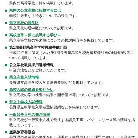
県内の高等学校一覧を掲載しています。
県内の公立高校に転校するには
転校に必要な手続きについての説明です。
県立高校の通学区
県立高校の通学区についての説明です。
高校改革～夢に挑戦する学び～
県立高等学校の将来像についての検討内容等を掲載しています。
第1期長野県高等学校再編整備計画
平成21年度に策定された第1期長野県高等学校再編整備計画の検討内容等に
ついて掲載しています。
公立学校教員採用選考情報
申込方法などがご覧いただけます。
県立
高校入試情報
長野県立高等学校入学者選抜要綱などを掲載しています。
高校入試の成績を知りたい
県立高校の学力検査の結果の開示請求等についての説明です。
県立中学校入試情報
長野県立中学校入学者選抜要綱などを掲載しています。
一般競争入札の発注情報
県立高校が一般競争入札で発注する請負工事、パソコンリース等の情報を掲
載しています。
産業教育審議会
長野県の産業界の将来を担う優秀な人材育成という課題に対応しうる高等学