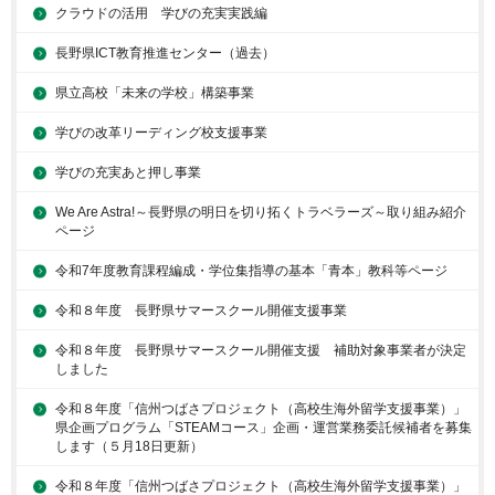
クラウドの活用 学びの充実実践編
長野県ICT教育推進センター（過去）
県立高校「未来の学校」構築事業
学びの改革リーディング校支援事業
学びの充実あと押し事業
We Are Astra!～長野県の明日を切り拓くトラベラーズ～取り組み紹介
ページ
令和7年度教育課程編成・学位集指導の基本「青本」教科等ページ
令和８年度 長野県サマースクール開催支援事業
令和８年度 長野県サマースクール開催支援 補助対象事業者が決定
しました
令和８年度「信州つばさプロジェクト（高校生海外留学支援事業）」
県企画プログラム「STEAMコース」企画・運営業務委託候補者を募集
します（５月18日更新）
令和８年度「信州つばさプロジェクト（高校生海外留学支援事業）」