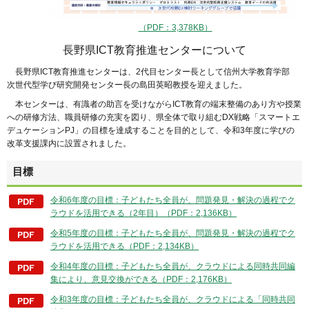
（PDF：3,378KB）
長野県ICT教育推進センターについて
長野県ICT教育推進センターは、2代目センター長として信州大学教育学部
次世代型学び研究開発センター長の島田英昭教授を迎えました。
本センターは、有識者の助言を受けながらICT教育の端末整備のあり方や授業
への研修方法、職員研修の充実を図り、県全体で取り組むDX戦略「スマートエ
デュケーションPJ」の目標を達成することを目的として、令和3年度に学びの
改革支援課内に設置されました。
目標
令和6年度の目標：子どもたち全員が、問題発見・解決の過程でク
ラウドを活用できる（2年目）（PDF：2,136KB）
令和5年度の目標：子どもたち全員が、問題発見・解決の過程でク
ラウドを活用できる（PDF：2,134KB）
令和4年度の目標：子どもたち全員が、クラウドによる同時共同編
集により、意見交換ができる（PDF：2,176KB）
令和3年度の目標：子どもたち全員が、クラウドによる「同時共同