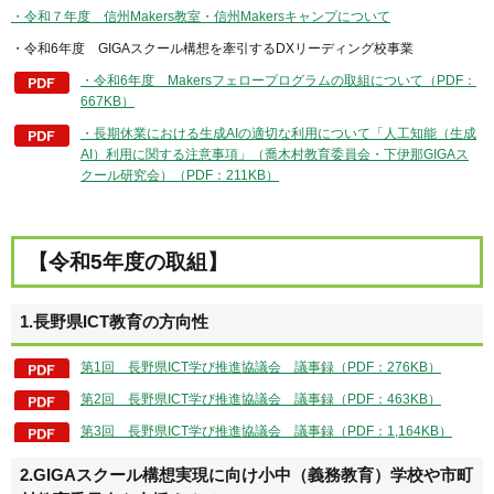
・令和７年度 信州Makers教室・信州Makersキャンプについて
・令和6年度 GIGAスクール構想を牽引するDXリーディング校事業
・令和6年度 Makersフェロープログラムの取組について（PDF：
667KB）
・長期休業における生成AIの適切な利用について「人工知能（生成
AI）利用に関する注意事項」（喬木村教育委員会・下伊那GIGAス
クール研究会）（PDF：211KB）
【令和5年度の取組】
1.長野県ICT教育の方向性
第1回 長野県ICT学び推進協議会 議事録（PDF：276KB）
第2回 長野県ICT学び推進協議会 議事録（PDF：463KB）
第3回 長野県ICT学び推進協議会 議事録（PDF：1,164KB）
2.GIGAスクール構想実現に向け小中（義務教育）学校や市町